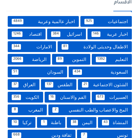
الاقسام
اجتماعيات
اخبار عالمية وعربية
4849
925
اخبار عربية
اسرائيل
اقتصاد
1246
384
146
الاطفال وحديثى الولادة
الامارات
344
81
التعليم
التموين
الرياضة
2066
89
1392
السعودية
السودان
51
434
الشئون الاجتماعية
الطقس
العراق
37
137
21
العسيرات
الفم والاسنان
الكويت
356
16
673
المخ والاعصاب والطب النفسي
المغرب
8
2
المنشاة
اليمن
باطنة
تركيا
10
1
38
43
تونس
ثقافة ودين
668
7