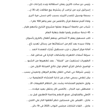
رئيس دير سانت كاترين يعلن استقالته وبدء إجراءات خل...
إسرائيل تريد من ترامب أن يشترط بيع مقاتلات إف-35 ل...
بسمة بوسيل تتصدر التريند بسبب تامر حسنى مرة أخرى
وفاة أقدم محفظ قرآن بالأقصر عن عمر يناهز 100 عام ا...
شباب من جامعة أسيوط عملوا مشروع التخرج بتاعهم طيار...
45 خدمة ستقدم رقميا فقط بنهاية العام
كلب مسعور يعقر 9 أشخاص بينهم أطفال بالكرور بأسوان
وفاة سيده بعد أيام من استغاثتها من رسائل تهديد بأع...
أمانة مركز أسوان بـ حزب مستقبل تُبارك للعمدة أحمد ...
سرقة أسلاك الكهرباء وكشافات الإنارة في مدافن قنا… ...
الطويرات تستغيث من “قنبلة”.. بعد تطهيرها من الشبو ...
توضيح شامل للرأي العام حول نتائج المرحلة الأولى من...
رئيس شرطة دبي ضاحي خلفان يهاجم البرهان وحميدتي بسب...
بيان إعلامي رسمي صادر عن إدارة المنشاه التعليمية ب...
وكيل «تعليم المنشاه» يشدد على انتظام التقييمات الأ...
مصطفى عيد النجار... بالأمس كان يحتفل بعيد ميلاده…...
الأهلي والفنكوش صنع الاعلام وخاصة الأهلاوي قبل بد...
عاجل...القبض علي مسجلين خطر أطلقوا النار علي اللجن...
عاجل .. الغاء انتخابات مجلس النواب 2025 فى 19 دائر...