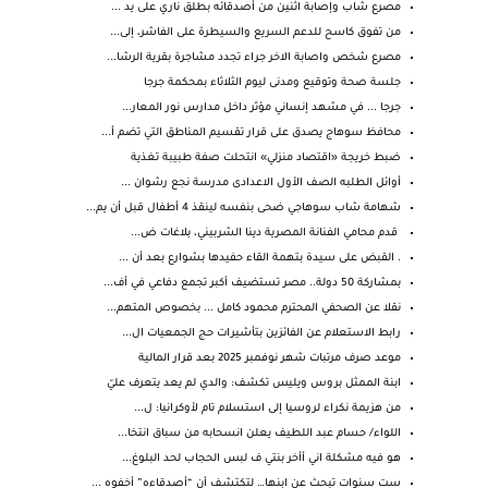
مصرع شاب وإصابة اثنين من أصدقائه بطلق ناري على يد ...
من تفوق كاسح للدعم السريع والسيطرة على الفاشر، إلى...
مصرع شخص واصابة الاخر جراء تجدد مشاجرة بقرية الرشا...
جلسة صحة وتوقيع ومدنى ليوم الثلاثاء بمحكمة جرجا
جرجا ... في مشهد إنساني مؤثر داخل مدارس نور المعار...
محافظ سوهاج يصدق على قرار تقسيم المناطق التي تضم أ...
ضبط خريجة «اقتصاد منزلي» انتحلت صفة طبيبة تغذية
أوائل الطلبه الصف الأول الاعدادى مدرسة نجع رشوان ...
شهامة شاب سوهاجي ضحى بنفسه لينقذ 4 أطفال قبل أن يم...
قدم محامي الفنانة المصرية دينا الشربيني، بلاغات ض...
. القبض على سيدة بتهمة القاء حفيدها بشوارع بعد أن ...
بمشاركة 50 دولة.. مصر تستضيف أكبر تجمع دفاعي في أف...
نقلا عن الصحفي المحترم محمود كامل ... بخصوص المتهم...
رابط الاستعلام عن الفائزين بتأشيرات حج الجمعيات ال...
موعد صرف مرتبات شهر نوفمبر 2025 بعد قرار المالية
ابنة الممثل بروس ويليس تكشف: والدي لم يعد يتعرف عليّ
من هزيمة نكراء لروسيا إلى استسلام تام لأوكرانيا: ل...
اللواء/ حسام عبد اللطيف يعلن انسحابه من سباق انتخا...
هو فيه مشكلة اني أأخر بنتي ف لبس الحجاب لحد البلوغ...
ست سنوات تبحث عن ابنها… لتكتشف أن “أصدقاءه” أخفوه ...