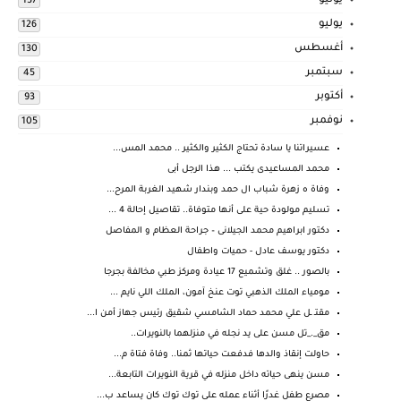
يونيو
137
يوليو
126
أغسطس
130
سبتمبر
45
أكتوبر
93
نوفمبر
105
عسيراتنا يا سادة تحتاج الكثير والكثير .. محمد المس...
محمد المساعيدى يكتب ... هذا الرجل أبى
وفاة ه زهرة شباب ال حمد وبندار شهيد الغربة المرح...
تسليم مولودة حية على أنها متوفاة.. تقاصيل إحالة 4 ...
دكتور ابراهيم محمد الجيلانى – جراحة العظام و المفاصل
دكتور يوسف عادل - حميات واطفال
بالصور .. غلق وتشميع 17 عيادة ومركز طبي مخالفة بجرجا
مومياء الملك الذهبي توت عنخ آمون، الملك اللي نايم ...
مقتـ ـل علي محمد حماد الشامسي شقيق رئيس جهاز أمن ا...
مق_._تل مسن على يد نجله في منزلهما بالنويرات..
حاولت إنقاذ والدها فدفعت حياتها ثمنا.. وفاة فتاة م...
مسن ينهى حياته داخل منزله في قرية النويرات التابعة...
مصرع طفل غدرًا أثناء عمله على توك توك كان يساعد ب...