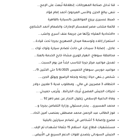
قنا تدخل صناعة المهرجانات: إنطلاقة تُبعث على الإعج...
ننعى ببالغ الحزن والأسى المرحوم/ أحمد إمام فؤاد
ضبط عسيرى يروع المواطنين بالسيارة بالقاهرة
قائمة منتخب مصر لمعسكر الإمارات وانضمام أحمد الشناوي
«الاتحادية العليا» برّأتها من جريمة عنف أسري واعتب...
استمرار إخلاء وتوسعة ميدان الصهريج بجرجا تحت قيادة...
عاجل.. إصابة 3 سيدات في حادث تصادم سيارة وتوك توك ...
محافظة سوهاج: انهيار كوبري مشاة خارج الخدمة بالعتا...
تعديل مواعيد مركز جرجا لتناسب ابتداً من يوم السبت...
مواعيد حورس سوهاج الخميس 5/6/2025 حتي الاثنين 9/...
شخص يـ ـنهي حياة زوجته ونجله الرضيع ويوثق الجريـ ـ...
اختطاف 3 مصريين في مالي.. ومطلوب فدية 5 ملايين دولار
تحركات الجيش المصري تُربك الخرائط.. وتُرعب حميدتي ...
وفاة الداعية الإسلامي زغلول النجار عن عمر ناهز 92 ...
محمد العسيرى .. يحذر مسئولي وزارة التضامن بجرجا و...
فوز الطالب عبد الرحمن محمد مصطفى بمنصب أمين اتحاد...
مصرع وإصابة 5 أشخاص في تصادم سيارتين بالبلينا
مستشفيات قطاع غزة: استلام 15 جثمانا لشهداء تم الإف...
الجيش السودانى يتصدى لقوات الدعم السريع فى الأُبيض...