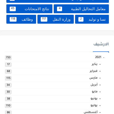
معامل التحاليل الطبية
نتائج الامتحانات
45
4
نسا و توليد
وزارة النقل
وظائف
118
117
2
الارشيف
2021
733
يناير
17
فبراير
68
مارس
115
أبريل
34
مايو
30
يونيو
38
يوليو
110
أغسطس
86