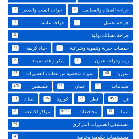
جراحة العظام والمفاصل
جراحة القلب والصدر
1
2
جراحة تجميل
جراحة عامة
1
1
جراحة مسالك بولية
2
جمعيات خيرية وتنموية وشرعية
حياة كريمة
72
5
رمد وجراحة عيون
سكر و غدد صماء
2
2
سوريا
سيرة شخصية من عظماء العسيرات
47
48
صيدليات
عمان
فلسطين
275
17
1
فن
قطر
كورونا
لبنان
51
26
27
852
ليبيا
محافظات
مراكز الاشعة
2
5029
19
مستشفى العسيرات المركزى
74
مستشفيات حكومية وخاصة
4