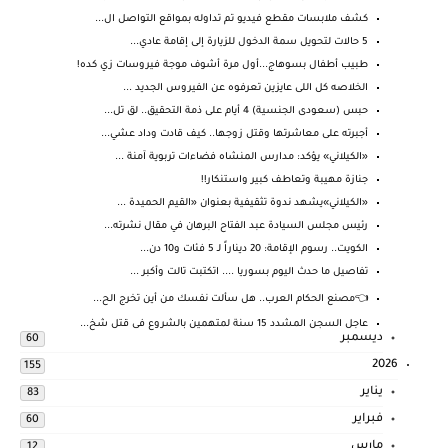
كشف ملابسات مقطع فيديو تم تداوله بمواقع التواصل ال...
5 حالات لتحويل سمة الدخول للزيارة إلى إقامة عادي...
طبيب أطفال بسوهاج...أول مرة أشوف موجة فيروسات زي كده!
الخلاصه كل اللى عايزين تعرفوه عن الفيروس الجديد ...
حبس (سعودى الجنسية) 4 أيام على ذمة التحقيق.. لق تل...
أجبرته على معاشرتها وقتل زوجها.. كيف قادت وداد عشي...
«الكيلاني» يؤكد: مدارس المنشاه فضاءات تربوية آمنة ...
جنازة مهيبة وتعاطف كبير واستنكار!!
«الكيلاني»يشهد ندوة تثقيفية بعنوان «القيم الحميدة ...
رئيس مجلس السيادة عبد الفتاح البرهان في مقال نشرته...
الكويت.. رسوم الإقامة: 20 ديناراً لـ 5 فئات و10 دن...
تفاصيل ما حدث اليوم بسوريا .... اتكتبت تالت وأكبر ...
👈مصنع الحكام العرب.. هل سألت نفسك من أين تخرج الح...
عاجل السجن المشدد 15 سنة لمتهمين بالشروع فى قتل شخ...
ديسمبر
60
2026
155
يناير
83
فبراير
60
مارس
12