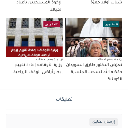
شباب أولاد حمزة
الإخوة المسيحيين بأعياد
الميلاد
ثقافة ودين
ثقافة ودين
منذ بضع لحظات
منذ بضع لحظات
تعرّض الدكتور طارق السويدان
وزارة الأوقاف: إعادة تقييم
حفظه الله لـسحب الجنسية
إيجار أراضى الوقف الزراعية
الكويتية
تعليقات
إرسال تعليق