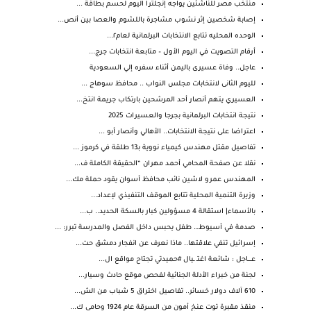
منتخب مصر للناشئين يواجه إنجلترا اليوم لحسم بطاقة ...
إصابة شخصين إثر نشوب مشاجرة باللشوم والعصا بين أنص...
الوحده المحليه تتابع الانتخابات البرلمانية لعام٢...
أرقام التصويت في اليوم الأول – متابعة انتخابات جرج...
عاجل.. وفاة عسيرى باليمن أثناء سفره إلي السعودية
لليوم الثانى لانتخابات مجلس النواب .. محافظ سوهاج ...
العسيري يتهم أنصار أحد المرشحين بارتكاب جريمة انتخ...
نتيجة انتخابات البرلمانية بجرجا والعسيرات 2025
اعتراضا على نتيجة الانتخابات.. الأهالي وأنصار أبو ...
تفاصيل مقتل مهندس كيمياء نووية بـ13 طلقة في كرموز ...
نقلا عن صفحة المحامي أحمد مهران “الحقيقة الكاملة ف...
المهندس عمرو لاشين نائب محافظ أسوان يقود حملة مك...
وزيرة التنمية المحلية تتابع الموقف التنفيذي لإعداد...
بالأسماء| استقالة 4 مسؤولين كبار بالسكة الحديد.. ب...
صدمة في أسيوط… طفل يحبس داخل الفصل والمدرسة تبرر: ...
إسرائيل تنفي علاقتها.. ماذا نعرف عن انفجار دمشق حت...
عـــــاجل : شائعة اغتـ ـيال #حميدتي تجتاح مواقع ال...
لجنة من خبراء الأدلة الجنائية لفحص موقع حادث وسيار...
610 آلاف دولار خسائر.. تفاصيل اختراق 5 شباب من الش...
منقذ مقبرة توت عنخ أمون من السرقة عام 1924 وحامي ك...