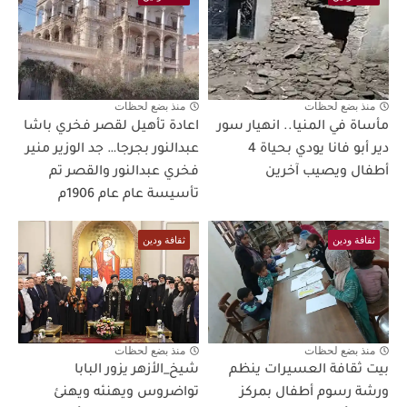
منذ بضع لحظات
منذ بضع لحظات
مأساة في المنيا.. انهيار سور
اعادة تأهيل لقصر فخري باشا
دير أبو فانا يودي بحياة 4
عبدالنور بجرجا… جد الوزير منير
أطفال ويصيب آخرين
فخري عبدالنور والقصر تم
تأسيسة عام عام 1906م
ثقافة ودين
ثقافة ودين
منذ بضع لحظات
منذ بضع لحظات
بيت ثقافة العسيرات ينظم
شيخ_الأزهر يزور البابا
ورشة رسوم أطفال بمركز
تواضروس ويهنئه ويهنئ