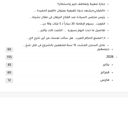
جنازة مهيبة وتعاطف كبير واستنكار!!
«الكيلاني»يشهد ندوة تثقيفية بعنوان «القيم الحميدة ...
رئيس مجلس السيادة عبد الفتاح البرهان في مقال نشرته...
الكويت.. رسوم الإقامة: 20 ديناراً لـ 5 فئات و10 دن...
تفاصيل ما حدث اليوم بسوريا .... اتكتبت تالت وأكبر ...
👈مصنع الحكام العرب.. هل سألت نفسك من أين تخرج الح...
عاجل السجن المشدد 15 سنة لمتهمين بالشروع فى قتل شخ...
ديسمبر
60
2026
155
يناير
83
فبراير
60
مارس
12