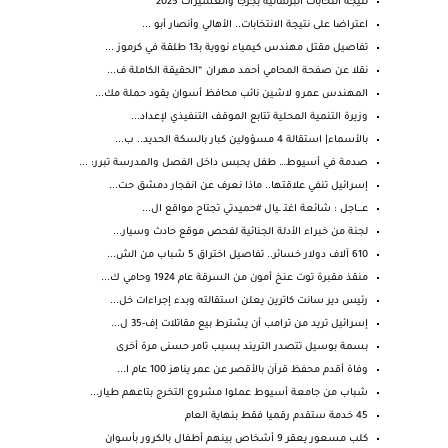
نتيجة انتخابات البرلمانية بجرجا والعسيرات 2025
اعتراضا على نتيجة الانتخابات.. الأهالي وأنصار أبو ...
تفاصيل مقتل مهندس كيمياء نووية بـ13 طلقة في كرموز ...
نقلا عن صفحة المحامي أحمد مهران “الحقيقة الكاملة ف...
المهندس عمرو لاشين نائب محافظ أسوان يقود حملة مك...
وزيرة التنمية المحلية تتابع الموقف التنفيذي لإعداد...
بالأسماء| استقالة 4 مسؤولين كبار بالسكة الحديد.. ب...
صدمة في أسيوط… طفل يحبس داخل الفصل والمدرسة تبرر: ...
إسرائيل تنفي علاقتها.. ماذا نعرف عن انفجار دمشق حت...
عـــــاجل : شائعة اغتـ ـيال #حميدتي تجتاح مواقع ال...
لجنة من خبراء الأدلة الجنائية لفحص موقع حادث وسيار...
610 آلاف دولار خسائر.. تفاصيل اختراق 5 شباب من الش...
منقذ مقبرة توت عنخ أمون من السرقة عام 1924 وحامي ك...
رئيس دير سانت كاترين يعلن استقالته وبدء إجراءات خل...
إسرائيل تريد من ترامب أن يشترط بيع مقاتلات إف-35 ل...
بسمة بوسيل تتصدر التريند بسبب تامر حسنى مرة أخرى
وفاة أقدم محفظ قرآن بالأقصر عن عمر يناهز 100 عام ا...
شباب من جامعة أسيوط عملوا مشروع التخرج بتاعهم طيار...
45 خدمة ستقدم رقميا فقط بنهاية العام
كلب مسعور يعقر 9 أشخاص بينهم أطفال بالكرور بأسوان