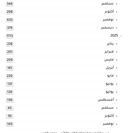
سبتمبر
346
أكتوبر
208
نوفمبر
433
ديسمبر
379
2025
1713
يناير
226
فبراير
201
مارس
209
أبريل
161
مايو
220
يونيو
137
يوليو
126
أغسطس
130
سبتمبر
45
أكتوبر
93
نوفمبر
105