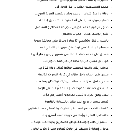
عسيراتنا يا سادة تحتاج الكثير والكثير .. محمد المس...
محمد المساعيدى يكتب ... هذا الرجل أبى
وفاة ه زهرة شباب ال حمد وبندار شهيد الغربة المرح...
تسليم مولودة حية على أنها متوفاة.. تقاصيل إحالة 4 ...
دكتور ابراهيم محمد الجيلانى – جراحة العظام و المفاصل
دكتور يوسف عادل - حميات واطفال
بالصور .. غلق وتشميع 17 عيادة ومركز طبي مخالفة بجرجا
مومياء الملك الذهبي توت عنخ آمون، الملك اللي نايم ...
مقتـ ـل علي محمد حماد الشامسي شقيق رئيس جهاز أمن ا...
مق_._تل مسن على يد نجله في منزلهما بالنويرات..
حاولت إنقاذ والدها فدفعت حياتها ثمنا.. وفاة فتاة م...
مسن ينهى حياته داخل منزله في قرية النويرات التابعة...
مصرع طفل غدرًا أثناء عمله على توك توك كان يساعد ب...
قنا تدخل صناعة المهرجانات: إنطلاقة تُبعث على الإعج...
ننعى ببالغ الحزن والأسى المرحوم/ أحمد إمام فؤاد
ضبط عسيرى يروع المواطنين بالسيارة بالقاهرة
قائمة منتخب مصر لمعسكر الإمارات وانضمام أحمد الشناوي
«الاتحادية العليا» برّأتها من جريمة عنف أسري واعتب...
استمرار إخلاء وتوسعة ميدان الصهريج بجرجا تحت قيادة...
عاجل.. إصابة 3 سيدات في حادث تصادم سيارة وتوك توك ...