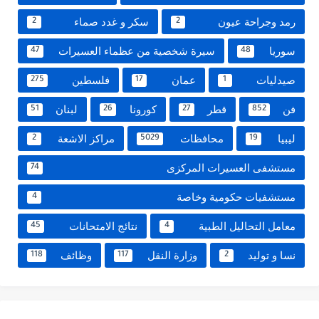
رمد وجراحة عيون
سكر و غدد صماء
2
2
سوريا
سيرة شخصية من عظماء العسيرات
47
48
صيدليات
عمان
فلسطين
275
17
1
فن
قطر
كورونا
لبنان
51
26
27
852
ليبيا
محافظات
مراكز الاشعة
2
5029
19
مستشفى العسيرات المركزى
74
مستشفيات حكومية وخاصة
4
معامل التحاليل الطبية
نتائج الامتحانات
45
4
نسا و توليد
وزارة النقل
وظائف
118
117
2