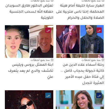
منذ بضع لحظات
منذ بضع لحظات
انهيار سارة خليفة أمام هيئة
تعرّض الدكتور طارق السويدان
المحكمة: إحنا ناس متربية على
حفظه الله لـسحب الجنسية
الصلاة والحلال والحرام
الكويتية
فن
فن
منذ بضع لحظات
منذ بضع لحظات
رحلة أسماء علاء الدين من
ابنة الممثل بروس ويليس
كاتبة خجولة بحجاب كامل ..
تكشف: والدي لم يعد يتعرف
إلي فتاة حفل عبده الأمير
عليّ
المثيرة للجدل
فن
فن