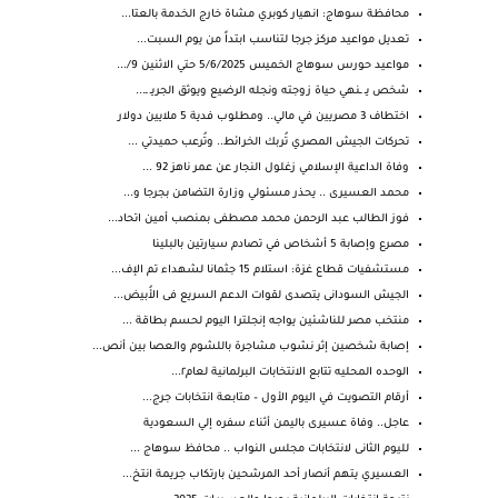
محافظة سوهاج: انهيار كوبري مشاة خارج الخدمة بالعتا...
تعديل مواعيد مركز جرجا لتناسب ابتداً من يوم السبت...
مواعيد حورس سوهاج الخميس 5/6/2025 حتي الاثنين 9/...
شخص يـ ـنهي حياة زوجته ونجله الرضيع ويوثق الجريـ ـ...
اختطاف 3 مصريين في مالي.. ومطلوب فدية 5 ملايين دولار
تحركات الجيش المصري تُربك الخرائط.. وتُرعب حميدتي ...
وفاة الداعية الإسلامي زغلول النجار عن عمر ناهز 92 ...
محمد العسيرى .. يحذر مسئولي وزارة التضامن بجرجا و...
فوز الطالب عبد الرحمن محمد مصطفى بمنصب أمين اتحاد...
مصرع وإصابة 5 أشخاص في تصادم سيارتين بالبلينا
مستشفيات قطاع غزة: استلام 15 جثمانا لشهداء تم الإف...
الجيش السودانى يتصدى لقوات الدعم السريع فى الأُبيض...
منتخب مصر للناشئين يواجه إنجلترا اليوم لحسم بطاقة ...
إصابة شخصين إثر نشوب مشاجرة باللشوم والعصا بين أنص...
الوحده المحليه تتابع الانتخابات البرلمانية لعام٢...
أرقام التصويت في اليوم الأول – متابعة انتخابات جرج...
عاجل.. وفاة عسيرى باليمن أثناء سفره إلي السعودية
لليوم الثانى لانتخابات مجلس النواب .. محافظ سوهاج ...
العسيري يتهم أنصار أحد المرشحين بارتكاب جريمة انتخ...