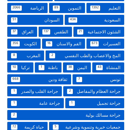
التعليم
التموين
الرياضة
2066
89
1392
السعودية
السودان
51
434
الشئون الاجتماعية
الطقس
العراق
37
137
21
العسيرات
الفم والاسنان
الكويت
356
16
673
المخ والاعصاب والطب النفسي
المغرب
8
2
المنشاة
اليمن
باطنة
تركيا
10
1
38
43
تونس
ثقافة ودين
668
7
جراحة العظام والمفاصل
جراحة القلب والصدر
1
2
جراحة تجميل
جراحة عامة
1
1
جراحة مسالك بولية
2
جمعيات خيرية وتنموية وشرعية
حياة كريمة
72
5