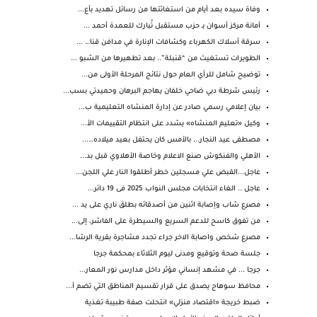
وفاة سيده بعد أيام من استغاثتها من رسائل تهديد بأع...
أمانة مركز أسوان بـ حزب مستقبل تُبارك للعمدة أحمد ...
سرقة أسلاك الكهرباء وكشافات الإنارة في مدافن قنا… ...
الطويرات تستغيث من “قنبلة”.. بعد تطهيرها من الشبو ...
توضيح شامل للرأي العام حول نتائج المرحلة الأولى من...
رئيس شرطة دبي ضاحي خلفان يهاجم البرهان وحميدتي بسب...
بيان إعلامي رسمي صادر عن إدارة المنشاه التعليمية ب...
وكيل «تعليم المنشاه» يشدد على انتظام التقييمات الأ...
مصطفى عيد النجار... بالأمس كان يحتفل بعيد ميلاده…...
الأهلي والفنكوش صنع الاعلام وخاصة الأهلاوي قبل بد...
عاجل...القبض علي مسجلين خطر أطلقوا النار علي اللجن...
عاجل .. الغاء انتخابات مجلس النواب 2025 فى 19 دائر...
مصرع شاب وإصابة اثنين من أصدقائه بطلق ناري على يد ...
من تفوق كاسح للدعم السريع والسيطرة على الفاشر، إلى...
مصرع شخص واصابة الاخر جراء تجدد مشاجرة بقرية الرشا...
جلسة صحة وتوقيع ومدنى ليوم الثلاثاء بمحكمة جرجا
جرجا ... في مشهد إنساني مؤثر داخل مدارس نور المعار...
محافظ سوهاج يصدق على قرار تقسيم المناطق التي تضم أ...
ضبط خريجة «اقتصاد منزلي» انتحلت صفة طبيبة تغذية