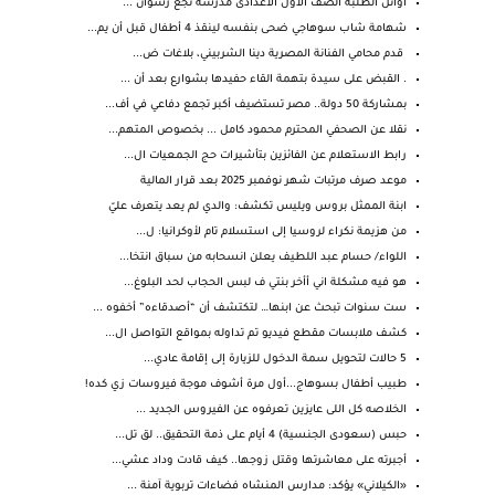
أوائل الطلبه الصف الأول الاعدادى مدرسة نجع رشوان ...
شهامة شاب سوهاجي ضحى بنفسه لينقذ 4 أطفال قبل أن يم...
قدم محامي الفنانة المصرية دينا الشربيني، بلاغات ض...
. القبض على سيدة بتهمة القاء حفيدها بشوارع بعد أن ...
بمشاركة 50 دولة.. مصر تستضيف أكبر تجمع دفاعي في أف...
نقلا عن الصحفي المحترم محمود كامل ... بخصوص المتهم...
رابط الاستعلام عن الفائزين بتأشيرات حج الجمعيات ال...
موعد صرف مرتبات شهر نوفمبر 2025 بعد قرار المالية
ابنة الممثل بروس ويليس تكشف: والدي لم يعد يتعرف عليّ
من هزيمة نكراء لروسيا إلى استسلام تام لأوكرانيا: ل...
اللواء/ حسام عبد اللطيف يعلن انسحابه من سباق انتخا...
هو فيه مشكلة اني أأخر بنتي ف لبس الحجاب لحد البلوغ...
ست سنوات تبحث عن ابنها… لتكتشف أن “أصدقاءه” أخفوه ...
كشف ملابسات مقطع فيديو تم تداوله بمواقع التواصل ال...
5 حالات لتحويل سمة الدخول للزيارة إلى إقامة عادي...
طبيب أطفال بسوهاج...أول مرة أشوف موجة فيروسات زي كده!
الخلاصه كل اللى عايزين تعرفوه عن الفيروس الجديد ...
حبس (سعودى الجنسية) 4 أيام على ذمة التحقيق.. لق تل...
أجبرته على معاشرتها وقتل زوجها.. كيف قادت وداد عشي...
«الكيلاني» يؤكد: مدارس المنشاه فضاءات تربوية آمنة ...