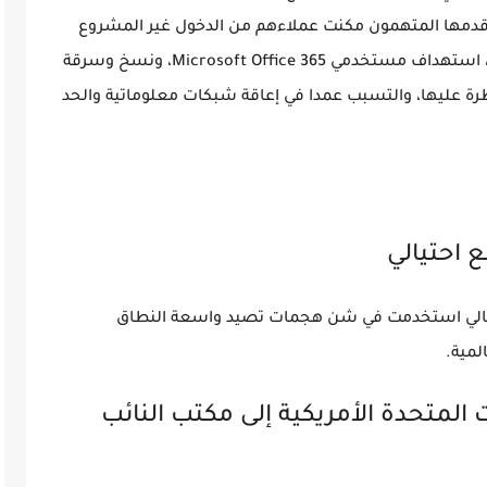
 قدمها المتهمون مكنت عملاءهم من الدخول غير المشروع
على البريد الإلكتروني والحسابات الخاصة بالغير، استهداف مستخدمي Microsoft Office 365، ونسخ وسرقة
رة عليها، والتسبب عمدا في إعاقة شبكات معلوماتية والحد
لمتهمين بإنشاء 240 موقع احتيالي استخدمت في شن هجمات تصيد واسعة النطاق
مية.
ت المتحدة الأمريكية إلى مكتب النائب