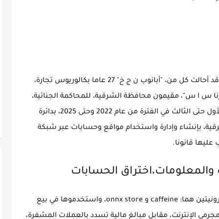
وكانت نيابة الشئون الاقتصادية وغسل الأموال قد أحالت كل من، "أبانوب ن ج خ" 27 عاما بكالوريوس تجارة،
رنا س ا س"، مقيمون محافظة الشرقية، للمحاكمة الجنائية،
بعد أن كشفت التحقيقات قيام المتهمين من الأول حتى الثالث في الفترة من عام 2022 وحتى 2025، بدائرة
، بإنشاء وإدارة واستخدام مواقع وحسابات عبر شبكة
عليها قانونا.
 والمعلومات،اختراق الحسابات
وتبيّن أن المتهمين أنشأوا وأداروا منصتين إلكترونيتين هما: caffeine و onnx store، واستخدموها في بيع
جرمي الإنترنت، مقابل مبالغ مالية تسدد بالعملات المشفرة،