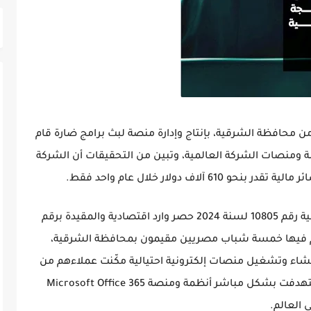
رمجة إلكترونية عالمية، 5 شباب من محافظة الشرقية، بإنتاج وإدارة منصة لبث برامج ضارة قام
ة ومنصات الشركة العالمية، وتبين من التحقيقات أن الشركة
اف دولار خلال عام واحد فقط.
وتنظر المحكمة الاقتصادية بالمنصورة في القضية رقم 10805 لسنة 2024 حصر وارد اقتصادية والمقيدة برقم
ة، والمتهم فيها خمسة شباب مصريين مقيمون بمحافظة الشرقية،
 26 عاما؛ لاتهامهم بإنشاء وتشغيل منصات إلكترونية احتيالية مكّنت عملاءهم من
شن هجمات تصيد إلكتروني واسعة النطاق استهدفت بشكل مباشر أنظمة ومنصة Microsoft Office 365
 العالم.