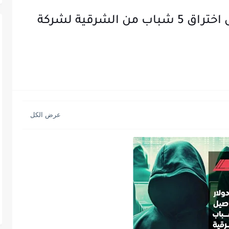
610 آلاف دولار خسائر.. تفاصيل اختراق 5 شباب من الشرقية لشركة