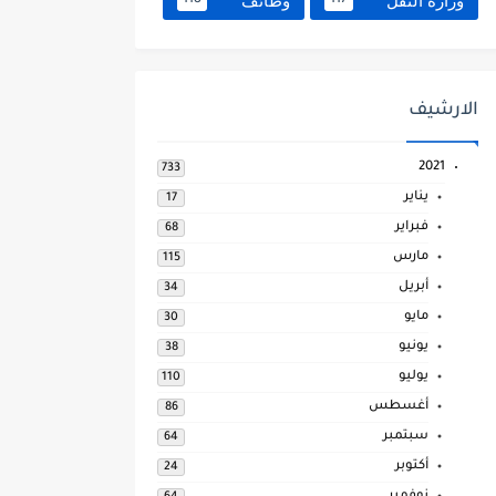
وزارة النقل
وظائف
118
117
الارشيف
2021
733
يناير
17
فبراير
68
مارس
115
أبريل
34
مايو
30
يونيو
38
يوليو
110
أغسطس
86
سبتمبر
64
أكتوبر
24