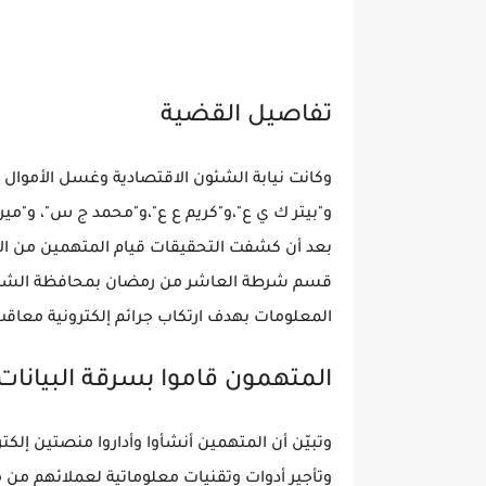
تفاصيل القضية
و"بيتر ك ي ع"،و"كريم ع ع"،و"محمد ج س"، و"مي
قسم شرطة العاشر من رمضان بمحافظة الشرقية
المعلومات بهدف ارتكاب جرائم إلكترونية معاقب 
المتهمون قاموا بسرقة البيانات
وتأجير أدوات وتقنيات معلوماتية لعملائهم من م