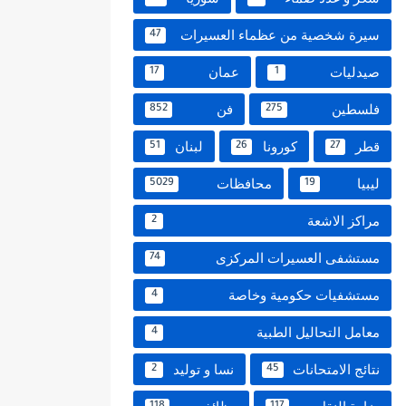
سيرة شخصية من عظماء العسيرات
47
صيدليات
عمان
17
1
فلسطين
فن
852
275
قطر
كورونا
لبنان
51
26
27
ليبيا
محافظات
5029
19
مراكز الاشعة
2
مستشفى العسيرات المركزى
74
مستشفيات حكومية وخاصة
4
معامل التحاليل الطبية
4
نتائج الامتحانات
نسا و توليد
2
45