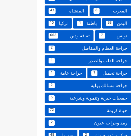
المغرب
المنشاة
43
8
اليمن
باطنة
تركيا
10
1
38
تونس
ثقافة ودين
668
7
جراحة العظام والمفاصل
2
جراحة القلب والصدر
1
جراحة تجميل
جراحة عامة
1
1
جراحة مسالك بولية
2
جمعيات خيرية وتنموية وشرعية
5
حياة كريمة
72
رمد وجراحة عيون
2
سكر و غدد صماء
سوريا
48
2