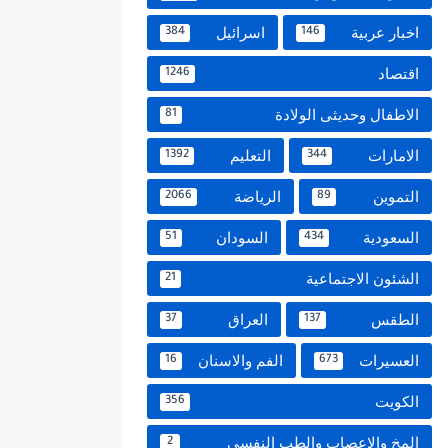
اخبار عربية
اسرائيل
384
146
اقتصاد
1246
الاطفال وحديثى الولادة
81
الامارات
التعليم
1392
344
التموين
الرياضة
2066
89
السعودية
السودان
51
434
الشئون الاجتماعية
21
الطقس
العراق
37
137
العسيرات
الفم والاسنان
16
673
الكويت
356
المخ والاعصاب والطب النفسي
2