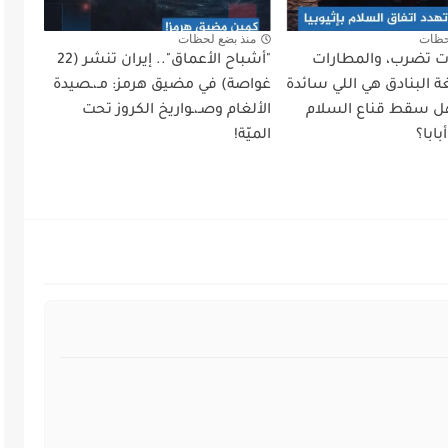
حظات
منذ بضع لحظات
أت تضرب، والمطارات
"أشباح الأعماق".. إيران تنشر (22
 البنادق هي اللي سائدة
غواصة) في مضيق هرمز: مـ،ـصيدة
ل سقط قناع السلام
الألغام وصـ،ـواريخ الكروز تحت
ابا؟
الميّة!