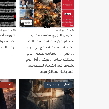
منذ بضع لحظات
منذ بضع ل
الحرس الثوري قصف مكتب
«نوره» أص
نتنياهو من شوية، والمقاتلات
تكشف واقع
الحربية الأمريكية بتقع زي الرز،
تزوير الجن
وواضح إن النهارده هيكون يوم
مختلف تمامًا، وهيكون أول يوم
نشوف فيه انكسار للغطرسة
الأمريكية المبالغ فيها!
اخبار عالمية وعربية
اخبار عال