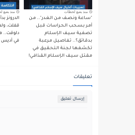
منذ بضع لحظات
منذ بضع ل
"سـاعـة ونـصـف مـن الـغـدر".. مـن
الدرونز بد
أمـر بـسـحـب الـحـراسات قـبـل
قفلت، ولغة
تـصـفـيـة سـيـف الـإسـلـام
دلوقت.. ه
بـدقـائق؟.. تـفـاصـيـل مـرعـبـة
في أديس أب
تـكـشـفـهـا لـجـنـة الـتـحـقـيـق فـي
مـقـتـل سـيـف الـإسـلـام الـقـذافـي!
تعليقات
إرسال تعليق