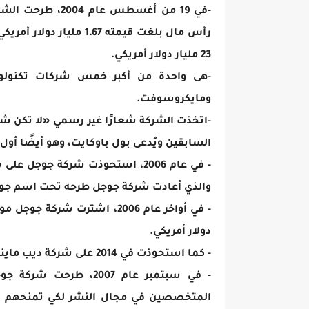
-في 19 من أغسطس 
رأس مال بلغت قيمته .67
23 مليار دولار أمريكي.
-هى واحدة من أكبر خمس شركات تكنولوجيا 
ومايكروسوفت.
السابقين ويُدعى بول باوكايت، وهو أيضًا أول مه
- في عام 2006، استحوذت شركة جو
والذي أعادت شركة جوجل طرحه تحت اسم جوجل إي
دولار أمريكي.
- كما استحوذت في 2014 على شركة ديب مايند للتكنولوجيا وحولتها إلى جوجل ديب مايند
- في سبتمبر عام 2007،
المتخصصين في مجال النشر لكي تمنحهم ال