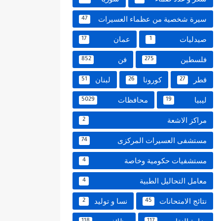
سيرة شخصية من عظماء العسيرات
47
صيدليات
عمان
17
1
فلسطين
فن
852
275
قطر
كورونا
لبنان
51
26
27
ليبيا
محافظات
5029
19
مراكز الاشعة
2
مستشفى العسيرات المركزى
74
مستشفيات حكومية وخاصة
4
معامل التحاليل الطبية
4
نتائج الامتحانات
نسا و توليد
2
45