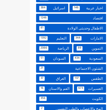
اخبار عربية
اسرائيل
384
146
اقتصاد
1246
الاطفال وحديثى الولادة
81
الامارات
التعليم
1392
344
التموين
الرياضة
2066
89
السعودية
السودان
51
434
الشئون الاجتماعية
21
الطقس
العراق
37
137
العسيرات
الفم والاسنان
16
673
الكويت
356
المخ والاعصاب والطب النفسي
2