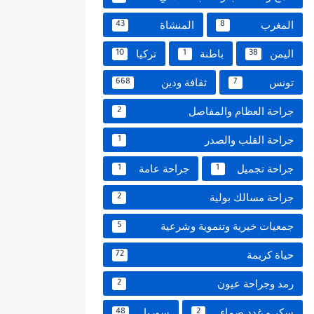
المغرب
المنشاة
43
8
اليمن
باطنة
تركيا
10
1
38
تونس
ثقافة ودين
668
7
جراحة العظام والمفاصل
2
جراحة القلب والصدر
1
جراحة تجميل
جراحة عامة
1
1
جراحة مسالك بولية
2
جمعيات خيرية وتنموية وشرعية
5
حياة كريمة
72
رمد وجراحة عيون
2
سكر و غدد صماء
سوريا
48
2