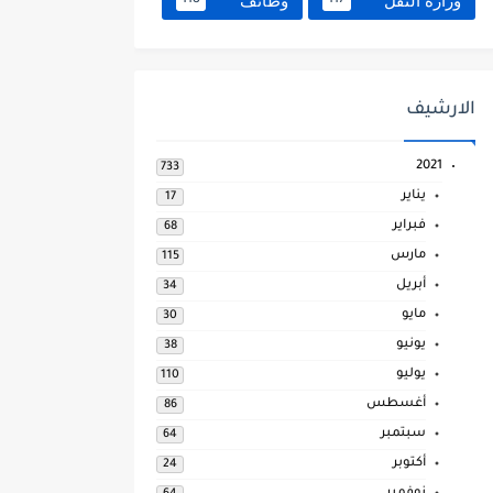
وزارة النقل
وظائف
118
117
الارشيف
2021
733
يناير
17
فبراير
68
مارس
115
أبريل
34
مايو
30
يونيو
38
يوليو
110
أغسطس
86
سبتمبر
64
أكتوبر
24