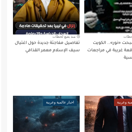
حظات
منذ بضع لحظات
بحت «نور».. الكويت
تفاصيل مفاجئة جديدة حول اغتيال
ة غريبة في مراجعات
سيف الإسلام معمر القذافي
سية
مية وعربية
اخبار عالمية وعربية