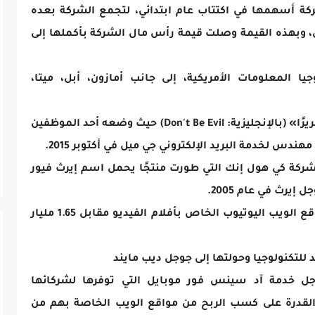
عام 2004، طرحت الشركة أسهمها في اكتتاب عام ابتدائي، لتجمع الشركة بعده
1 مليار دولار أمريكي، وبهذه القيمة وصلت قيمة رأس مال الشركة بأكملها إلى
المعلومات الأمريكية، إلى جانب أمازون، أبل، ميتا،
-اتخذت الشركة شعارًا غير رسمي «لا تكن شريرًا» (بالإنجليزية: Don't Be Evil)‏ حيث وضعه أحد الموظفين
ندس لخدمة البريد الإلكتروني جي ميل في أكتوبر 2015.
جل على شركة كي هول إنك التي طورت منتجًا يحمل اسم إيرث فيور
رث في عام 2005.
- في أواخر عام 2006، اشترت شركة جوجل موقع الويب اليوتيوب الخاص بأفلام الفيديو مقابل 1.65 مليار
 طرحت شركة جوجل خدمة آد سينس فور موبايل التي توفرها لشركائها
قدرة على كسب الربح من مواقع الويب الخاصة بهم من