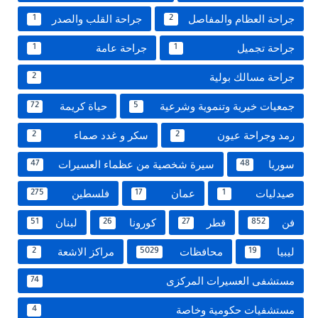
جراحة العظام والمفاصل
جراحة القلب والصدر
1
2
جراحة تجميل
جراحة عامة
1
1
جراحة مسالك بولية
2
جمعيات خيرية وتنموية وشرعية
حياة كريمة
72
5
رمد وجراحة عيون
سكر و غدد صماء
2
2
سوريا
سيرة شخصية من عظماء العسيرات
47
48
صيدليات
عمان
فلسطين
275
17
1
فن
قطر
كورونا
لبنان
51
26
27
852
ليبيا
محافظات
مراكز الاشعة
2
5029
19
مستشفى العسيرات المركزى
74
مستشفيات حكومية وخاصة
4