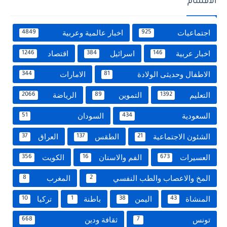
الاقسام
اجتماعيات
اخبار عالمية وعربية
4849
925
اخبار عربية
اسرائيل
اقتصاد
1246
384
146
الاطفال وحديثى الولادة
الامارات
344
81
التعليم
التموين
الرياضة
2066
89
1392
السعودية
السودان
51
434
الشئون الاجتماعية
الطقس
العراق
37
137
21
العسيرات
الفم والاسنان
الكويت
356
16
673
المخ والاعصاب والطب النفسي
المغرب
8
2
المنشاة
اليمن
باطنة
تركيا
10
1
38
43
تونس
ثقافة ودين
668
7