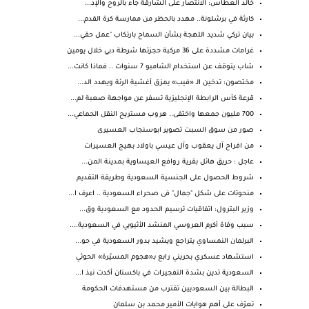
خالد العطاس: الانتصار على الشارقة جاء بالروح والإد...
كارثة في برشلونة.. مهدد بالحظر من ممارسة كرة القدم...
بيان تركي شديد اللهجة بشأن السماح بارتكاب "عمل حقي...
غرامات مشددة على 36 مركبة حجزتها شرطة دبي خلال يومين
شاب يتوقف عن استخدام الشامبو 7 سنوات .. فماذا كانت...
مختصون: تدخين الـ «فيب» يمزق أغشية الرئة ويهدد الد...
قرعة كأس الرابطة الإنجليزية تسفر عن مواجهة صعبة لم...
700 مليون جمعها واختفى.. هروب مستريح النقل الجماعي...
صور من سوق السبت تصوير ابوسنجاب العسيرى
من افراح آل يعقوب وآل عيسي باولاد بهيج العسيرات
عاجل : حريق هائل بقرية روافع العيساوية بمدينة المن...
شروط الحصول على الجنسية السعودية وطريقة التقديم
منحوتات على شكل "جمال" فى صحراء السعودية .. اعرف ا...
وزير البترول: اتفاقيات ترسيم الحدود مع السعودية وق...
سبب وفاة أكرم العروسي المنشد الأثيوبي في السعودية....
البرلمان النمساوي يتراجع ويشيد بدور السعودية في حو...
استشهاد عسكري بحريني رابع بـ«هجوم المسيّرة» الحوثي
السعودية تدين بشدة التفجيرات في باكستان أكدت نبذ ا...
البطالة بين السعوديين تقترب من مستهدفات الحكومة
تعرّف على أهم هوايات الأمير محمد بن سلمان