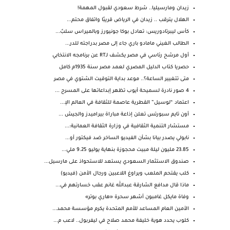
زيدان ومارسيليا.. شرط سعودي لقبول المهمة!
الهلال يترقب .. زيدان في الرياض قريبًا واتفاق محتم...
كأس ليبرتادوريس: تعادل بوكا جونيورز وبالميراس سلبً...
الطالب الغيني مامادو باري جاء إلى مصر بدراجته للدر...
أول مرشح رئاسي في مصر يكشف لـRT عن برنامجه الانتخابي
حصريا كتاب الدليل المصري لعمد مصر سنة 1935م كامل
متى تتغيير الساعة؟.. موعد بداية التوقيت الشتوي في مصر
4 صور نادرة لسميحة أيوب تظهر إبداعاتها على المسرح ...
اعتماد “لوسيل” القطرية عاصمة للثقافة في العالم الإ...
أون تايم سبورتس تعلن إذاعة مباراة بيراميدز والجيش ...
مستشار التنمية الثقافية في وزارة الثقافة العمانية:...
نابولي يصدر بيانا بشأن الفيديو الساخر ضد فيكتور أو...
23.85 مليون ليلة مبيت محجوزة بنهاية يوليو 9.25 ملي...
صندوق الاستثمار السعودي يستعد للاستحواذ على مارسيل...
كلب يقتحم الملعب ويراوغ اللاعبين ورجال الأمن (فيديو)
ماذا قال مدافع الشارقة عبدالله غانم عقب خسارتهم في...
وفاة مايكل غامبون أشهر سحرة «هاري بوتر»
الأمين العام المساعد للأمم المتحدة يكرم مؤسسة محمد...
كلوب يحدد هوية خليفة محمد صلاح في ليفربول.. لاعب م...