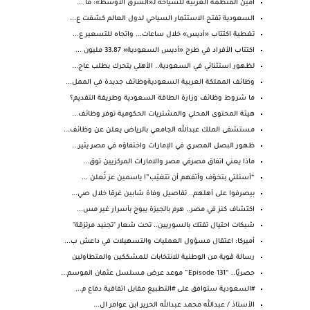
أمين المنظمة العربية للسياحة لـ«الشرق الأوسط»: ما ...
السعودية تفتح الاستثمار السياحي لدول العالم كشفت ع...
تغطية اكتتاب «أديس» خلال ساعات... واتجاه للتسعير ع...
اكتتاب الأفراد في طرح «أديس السعودية» 33.87 مليون ...
لظهور استثنائي في السعودية.. الأهلي يتحرك بطلب عاج...
وظائف المملكة العربية السعوديةوظائف جديدة في الممل...
ما شروط وظائف وزارة الطاقة السعودية وطريقة التقديم؟
هيئة المحتوى المحلي والمشتريات الحكومية توفر وظائف...
مستشفى الملك عبدالله الجامعي بالرياض يعلن عن وظائف...
ظهور البصل المصري في الإمارات واختفاؤه في مصر يثير...
‏ماذا يعني اتفاق مصرفي مصر والامارات المركزيين توق...
“أسئلتي بتخوّف وأتفهم أن تتغيّب”! ياسمين عز تُعلن ...
بيصرفوا على أهلهم.. تفاصيل وفاة شابين غرقا خلال صي...
اكتشاف كنز في مصر.. هرم بالجيزة يبوح بأسرار غير مس...
شبكات احتيال تفتك بالسوريين.. تحت شعار "تجنيد مرتزقة"
أميركا: اعتقال مسؤول العمليات والتسهيلات في داعش ب...
رسالة قوية من الوطنية للانتخابات للمشككين والمتطاولين
حصريًا.. “Episode 131” موعد عرض مسلسل عثمان الموسم...
#السعودية ستوافق على #التطبيع مقابل اتفاقية دفاع م...
الأستاذ / عبدالله محمد عبدالله الحرير ابن عوامر ال...