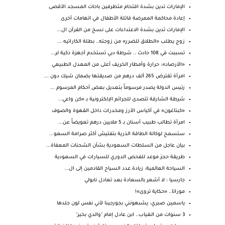
الإمارات تدين بشدة اقتحام متطرفين باحات المسجد الأقصى
إعادة محاكمة الممرضة قاتلة الأطفال في اتهامات أخرى
الإمارات تدين بشدة الاعتداءات على نسخ من القرآن ال...
زوج يطلب «الطلاق للضرر» من زوجته.. بطلة الكاراتيه ...
تسببت في 108 حادث .. شرطة دبي تستخدم أجهزة ذكية لر...
«الأرصاد»: حرارة وأمطار الخريف أعلى من المعدل الطبيعي
امرأة تقترض 265 ألف درهم من صديقتها بضمان شيك دون ...
رئيس الدولة يصدر مرسوماً بتعديل بعض أحكام المرسوم ...
شرطة الشارقة تتصدى للجرائم الإلكترونية بـ «كن واعي...
«كبتاغون» في أكياس الأرز ومخدرات داخل القهوة والصوف
امرأة تطالب طبيب أسنان بـ 5 ملايين درهم تعويضاً عن...
ستسمح لوكالة الطاقة الذرية بتفتيش أكثر صرامة السعو...
بيان عاجل من السلطات السعودية بشأن الشحنات المعفاة...
طريقة حجز موعد للفحص الدوري للسيارات في السعودية
السياحة العالمية: زيادة عدد السياح القادمين إلى ال...
جارسيا : لا أشعر بالسعادة بعد تعادل نابولي
موراتا.. «حكاية تروى»!
ياسمين صبري: يشبهونني بجورجينا لأني نفس لون جلدها
3 سنوات من الغياب.. ابن عادل إمام "والدي بخير"