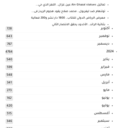
تماثيل Ain Ghazal statues عين غزال.. اللغز الذي حي...
توتنهام ضد ليفربول.. محمد صلاح يقود هجوم الريدز فى...
معرض الرياض الدولي للكتاب.. 1800 دار نشر و200 فعالية
بثنائية الرائد.. الأخدود يحقق الانتصار الثاني
أكتوبر
728
نوفمبر
643
ديسمبر
767
2024
4764
يناير
540
فبراير
599
مارس
548
أبريل
341
مايو
273
يونيو
162
يوليو
420
أغسطس
515
سبتمبر
346