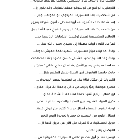
حصلت مرة واحدة.. لقاء الخميسي تكشف تعرضها للخيانة ...
الكرملين: الوضع في كوسوفو معقد للغاية.. وقد يكون خ...
من شخصيات بلاد العسيرات المرحوم/ ابو المواهب جابر ...
إستشهاد خلف الله يوسف أبوالمعاطي - أمين شرطه بمرور...
من شخصيات بلاد العسيرات المرحوم الشيخ /عبدالله الجمل
الأماكن المخصصة لعمل توكيلات الانتخابات الرئاسية ب...
نهرٌ من النور : أبيات مهداة إلى سيدي رسول الله صلى...
وفاة احد ابناء مركز العسيرات شهيد لقمة العيش بدولة...
وفاة والد الشيخ //عبد الشافي حسن عضو لجنة المصالحات
محافظ سوهاج ومدير الأمن يشهدان صلح عائلتي "عمار" و...
حادث جامعة القاهرة.. أمن الجيزة يلاحق المتهم بقتل ...
التحريات في مقتل فتاة على يد خطيبها بمصر الجديدة: ...
مصرع موظفة رميًا بالرصاص داخل جامعة القاهرة.. مفاج...
ابو همام....يتابع تنفيذ حملة لمتابعه الأنشطة الملو...
ذكرى المولد الشريف بين المحبة والنصرة.. بقلم د. عص...
لوحة الشرف لأسماء أبطال حرب ٦ أكتوبر من قريتي قرية...
أبطال أكتوبر من العسيرات حصريا لجريدة اليوم الاخير
حريق الحمدانية: ماذا نعرف حتى الآن عن حريق قاعة ال...
الفيصلي يعبر الطائي
لوسيد تفتتح أول مصنع عالمي للسيارات الكهربائية في ...