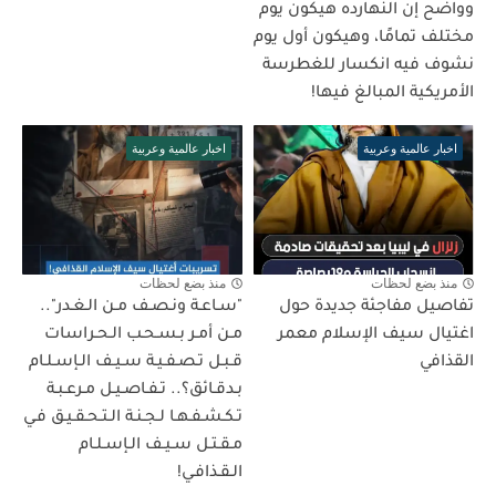
وواضح إن النهارده هيكون يوم
مختلف تمامًا، وهيكون أول يوم
نشوف فيه انكسار للغطرسة
الأمريكية المبالغ فيها!
اخبار عالمية وعربية
اخبار عالمية وعربية
منذ بضع لحظات
منذ بضع لحظات
تفاصيل مفاجئة جديدة حول
"سـاعـة ونـصـف مـن الـغـدر"..
اغتيال سيف الإسلام معمر
مـن أمـر بـسـحـب الـحـراسات
القذافي
قـبـل تـصـفـيـة سـيـف الـإسـلـام
بـدقـائق؟.. تـفـاصـيـل مـرعـبـة
تـكـشـفـهـا لـجـنـة الـتـحـقـيـق فـي
مـقـتـل سـيـف الـإسـلـام
الـقـذافـي!