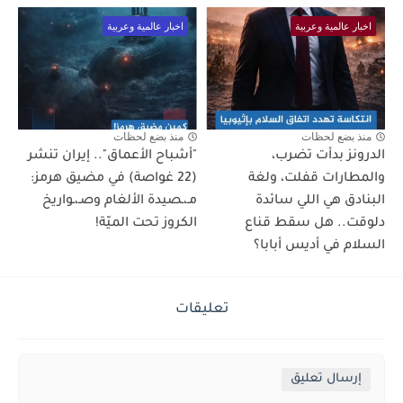
اخبار عالمية وعربية
اخبار عالمية وعربية
منذ بضع لحظات
منذ بضع لحظات
الدرونز بدأت تضرب،
"أشباح الأعماق".. إيران تنشر
والمطارات قفلت، ولغة
(22 غواصة) في مضيق هرمز:
البنادق هي اللي سائدة
مـ،ـصيدة الألغام وصـ،ـواريخ
دلوقت.. هل سقط قناع
الكروز تحت الميّة!
السلام في أديس أبابا؟
تعليقات
إرسال تعليق