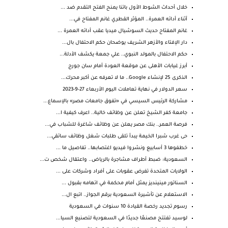
خلال أحداث الشوط الأول باتنا يمنح الفتح التقدم ضد ...
أثناء أدائه العمرة.. المؤثر القطري غانم المفتاح في...
غانم المفتاح حديث السوشيال ميديا عقب أدائه العمرة ...
دار الإفتاء والأزهر الشريف يوضحان حكم الاحتفال بال...
حكم الاحتفال بالمولد النبوي.. علي جمعة يكشف الأدلة...
أبرز غيابات الأهلى عن موقعة العودة أمام سان جورج
الذكرى 25 لإنشاء Google.. ما لا تعرفه عن أكبر محرك...
سعر الدولار في نهاية تعاملات اليوم الأربعاء 27-9-2023
مشاركة الرئيس السيسي في «تفوق جامعات مصر» بالإسماع...
جامعة كفر الشيخ تعلن عن وظائف خالية.. اعرف كيفية ا...
فرصة العمر.. بنك مصر يعلن عن وظائف شاغرة للشباب في...
حى غرب شبرا الخيمة يبدأ تلقى طلبات شغل وظائف سائقي...
خطفوها 3 أسابيع ونشروا فيديو اغتصابها.. تفاصيل ما ...
السعودية: ضبط أطراف مشاجرة بالرياض.. واعتقال شخص ت...
الولايات المتحدة تفرض عقوبات على أفراد وشركات على ...
السناتور مينينديز يمثل أمام محكمة في اتهامه بقبول ...
الاستعلام عن تأشيرة السعودية برقم الجواز.. اتبع ال...
رسوم تجديد رخصة القيادة 10 سنوات في السعودية
لوسيد تفتتح مصنعًا جديدًا في السعودية لتصنيع السيا...