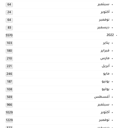
سبتمبر
64
أكتوبر
24
نوفمبر
64
ديسمبر
83
2022
5570
يناير
103
فبراير
180
مارس
210
أبريل
221
مايو
246
يونيو
187
يوليو
108
أغسطس
569
سبتمبر
966
أكتوبر
1029
نوفمبر
1229