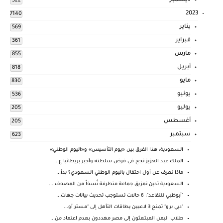
ديسمبر
522
2023
7140
يناير
569
فبراير
361
مارس
855
أبريل
818
مايو
830
يونيو
536
يوليو
205
أغسطس
205
سبتمبر
623
السعودية: هذا الفرق بين «يوم التأسيس» و«اليوم الوطني»
الملك عبد العزيز نجح في فرض سلطته وأجبر بريطانيا ع...
ماذا نعرف عن أول احتفال باليوم الوطني السعودي؟ بدأ...
السعودية تدين تمزيق جماعة متطرفة نُسخاً من المصحف ...
"أبوظبي للتقاعد": 6 حالات تستوجب تحديث بيانات جهات...
"دبي برو" تمنح 3 لاعبين بطاقات التأهل إلى "مستر أو...
طلاب اليمن المبتعثون إلى مصر مهددون بعدم اعتماد من...