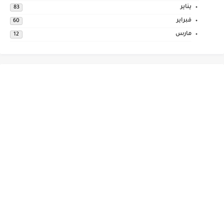
يناير
83
فبراير
60
مارس
12