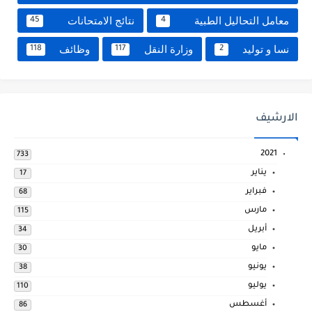
معامل التحاليل الطبية
نتائج الامتحانات
45
4
نسا و توليد
وزارة النقل
وظائف
118
117
2
الارشيف
2021
733
يناير
17
فبراير
68
مارس
115
أبريل
34
مايو
30
يونيو
38
يوليو
110
أغسطس
86