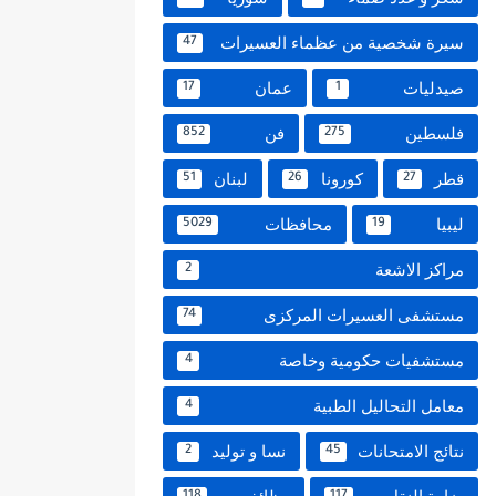
سيرة شخصية من عظماء العسيرات
47
صيدليات
عمان
17
1
فلسطين
فن
852
275
قطر
كورونا
لبنان
51
26
27
ليبيا
محافظات
5029
19
مراكز الاشعة
2
مستشفى العسيرات المركزى
74
مستشفيات حكومية وخاصة
4
معامل التحاليل الطبية
4
نتائج الامتحانات
نسا و توليد
2
45