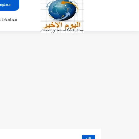
معلوما
محافظات
فن