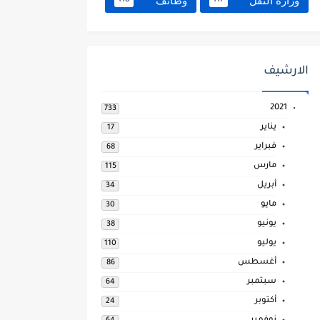
وزارة النقل
وظائف
118
117
الارشيف
2021
733
يناير
17
فبراير
68
مارس
115
أبريل
34
مايو
30
يونيو
38
يوليو
110
أغسطس
86
سبتمبر
64
أكتوبر
24