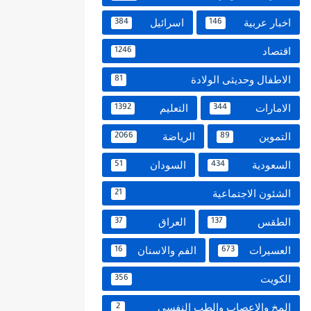
اخبار عربية
اسرائيل
384
146
اقتصاد
1246
الاطفال وحديثى الولادة
81
الامارات
التعليم
1392
344
التموين
الرياضة
2066
89
السعودية
السودان
51
434
الشئون الاجتماعية
21
الطقس
العراق
37
137
العسيرات
الفم والاسنان
16
673
الكويت
356
المخ والاعصاب والطب النفسي
2