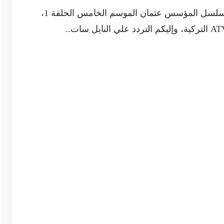
نستعرض معكم ترددات القنوات الناقلة لمسلسل المؤسس عثمان الموسم الخامس الحلقة 1،