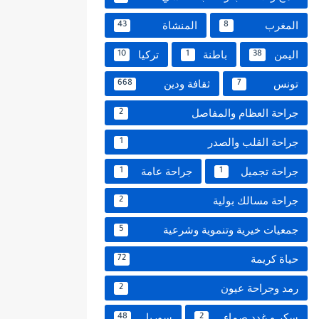
المغرب
المنشاة
43
8
اليمن
باطنة
تركيا
10
1
38
تونس
ثقافة ودين
668
7
جراحة العظام والمفاصل
2
جراحة القلب والصدر
1
جراحة تجميل
جراحة عامة
1
1
جراحة مسالك بولية
2
جمعيات خيرية وتنموية وشرعية
5
حياة كريمة
72
رمد وجراحة عيون
2
سكر و غدد صماء
سوريا
48
2