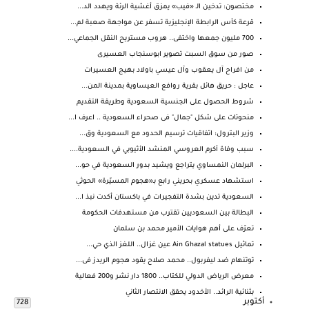
مختصون: تدخين الـ «فيب» يمزق أغشية الرئة ويهدد الد...
قرعة كأس الرابطة الإنجليزية تسفر عن مواجهة صعبة لم...
700 مليون جمعها واختفى.. هروب مستريح النقل الجماعي...
صور من سوق السبت تصوير ابوسنجاب العسيرى
من افراح آل يعقوب وآل عيسي باولاد بهيج العسيرات
عاجل : حريق هائل بقرية روافع العيساوية بمدينة المن...
شروط الحصول على الجنسية السعودية وطريقة التقديم
منحوتات على شكل "جمال" فى صحراء السعودية .. اعرف ا...
وزير البترول: اتفاقيات ترسيم الحدود مع السعودية وق...
سبب وفاة أكرم العروسي المنشد الأثيوبي في السعودية....
البرلمان النمساوي يتراجع ويشيد بدور السعودية في حو...
استشهاد عسكري بحريني رابع بـ«هجوم المسيّرة» الحوثي
السعودية تدين بشدة التفجيرات في باكستان أكدت نبذ ا...
البطالة بين السعوديين تقترب من مستهدفات الحكومة
تعرّف على أهم هوايات الأمير محمد بن سلمان
تماثيل Ain Ghazal statues عين غزال.. اللغز الذي حي...
توتنهام ضد ليفربول.. محمد صلاح يقود هجوم الريدز فى...
معرض الرياض الدولي للكتاب.. 1800 دار نشر و200 فعالية
بثنائية الرائد.. الأخدود يحقق الانتصار الثاني
أكتوبر
728