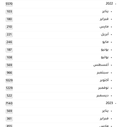
2022
5570
يناير
103
فبراير
180
مارس
210
أبريل
221
مايو
246
يونيو
187
يوليو
108
أغسطس
569
سبتمبر
966
أكتوبر
1029
نوفمبر
1229
ديسمبر
522
2023
7140
يناير
569
فبراير
361
مارس
855