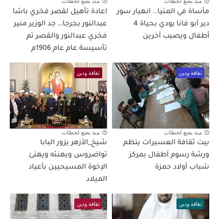
منذ بضع لحظات
منذ بضع لحظات
مأساة في المنيا.. انهيار سور
اعادة تأهيل لقصر فخري باشا
دير أبو فانا يودي بحياة 4
عبدالنور بجرجا… جد الوزير منير
أطفال ويصيب آخرين
فخري عبدالنور والقصر تم
تأسيسة عام عام 1906م
ثقافة ودين
ثقافة ودين
منذ بضع لحظات
منذ بضع لحظات
بيت ثقافة العسيرات ينظم
شيخ_الأزهر يزور البابا
ورشة رسوم أطفال بمركز
تواضروس ويهنئه ويهنئ
شباب أولاد حمزة
الإخوة المسيحيين بأعياد
الميلاد
ثقافة ودين
ثقافة ودين