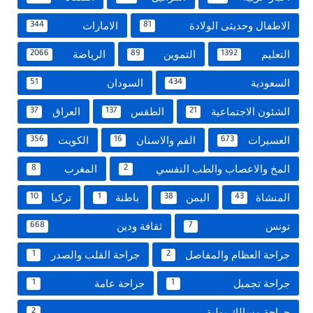
الاطفال وحديثى الولادة
الامارات
344
81
التعليم
التموين
الرياضة
2066
89
1392
السعودية
السودان
51
434
الشئون الاجتماعية
الطقس
العراق
37
137
21
العسيرات
الفم والاسنان
الكويت
356
16
673
المخ والاعصاب والطب النفسي
المغرب
8
2
المنشاة
اليمن
باطنة
تركيا
10
1
38
43
تونس
ثقافة ودين
668
7
جراحة العظام والمفاصل
جراحة القلب والصدر
1
2
جراحة تجميل
جراحة عامة
1
1
جراحة مسالك بولية
2