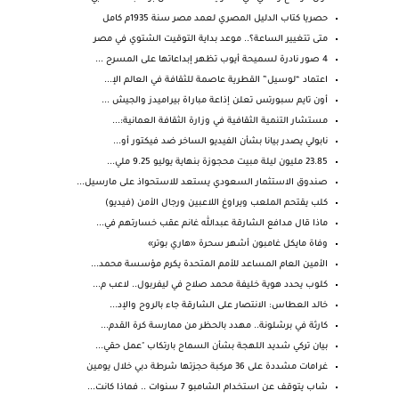
حصريا كتاب الدليل المصري لعمد مصر سنة 1935م كامل
متى تتغيير الساعة؟.. موعد بداية التوقيت الشتوي في مصر
4 صور نادرة لسميحة أيوب تظهر إبداعاتها على المسرح ...
اعتماد “لوسيل” القطرية عاصمة للثقافة في العالم الإ...
أون تايم سبورتس تعلن إذاعة مباراة بيراميدز والجيش ...
مستشار التنمية الثقافية في وزارة الثقافة العمانية:...
نابولي يصدر بيانا بشأن الفيديو الساخر ضد فيكتور أو...
23.85 مليون ليلة مبيت محجوزة بنهاية يوليو 9.25 ملي...
صندوق الاستثمار السعودي يستعد للاستحواذ على مارسيل...
كلب يقتحم الملعب ويراوغ اللاعبين ورجال الأمن (فيديو)
ماذا قال مدافع الشارقة عبدالله غانم عقب خسارتهم في...
وفاة مايكل غامبون أشهر سحرة «هاري بوتر»
الأمين العام المساعد للأمم المتحدة يكرم مؤسسة محمد...
كلوب يحدد هوية خليفة محمد صلاح في ليفربول.. لاعب م...
خالد العطاس: الانتصار على الشارقة جاء بالروح والإد...
كارثة في برشلونة.. مهدد بالحظر من ممارسة كرة القدم...
بيان تركي شديد اللهجة بشأن السماح بارتكاب "عمل حقي...
غرامات مشددة على 36 مركبة حجزتها شرطة دبي خلال يومين
شاب يتوقف عن استخدام الشامبو 7 سنوات .. فماذا كانت...