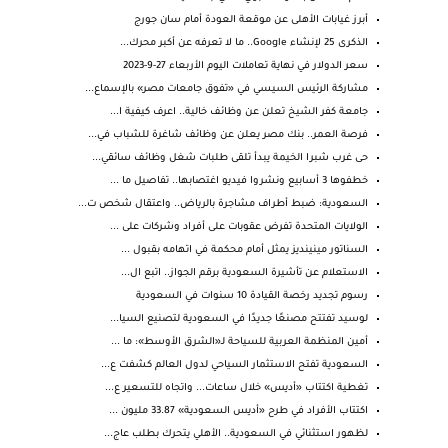
أبرز غيابات الأهلى عن موقعة العودة أمام سان جورج
الذكرى 25 لإنشاء Google.. ما لا تعرفه عن أكبر محرك...
سعر الدولار في نهاية تعاملات اليوم الأربعاء 27-9-2023
مشاركة الرئيس السيسي في «تفوق جامعات مصر» بالإسماع...
جامعة كفر الشيخ تعلن عن وظائف خالية.. اعرف كيفية ا...
فرصة العمر.. بنك مصر يعلن عن وظائف شاغرة للشباب في...
حى غرب شبرا الخيمة يبدأ تلقى طلبات شغل وظائف سائقي...
خطفوها 3 أسابيع ونشروا فيديو اغتصابها.. تفاصيل ما ...
السعودية: ضبط أطراف مشاجرة بالرياض.. واعتقال شخص ت...
الولايات المتحدة تفرض عقوبات على أفراد وشركات على ...
السناتور مينينديز يمثل أمام محكمة في اتهامه بقبول ...
الاستعلام عن تأشيرة السعودية برقم الجواز.. اتبع ال...
رسوم تجديد رخصة القيادة 10 سنوات في السعودية
لوسيد تفتتح مصنعًا جديدًا في السعودية لتصنيع السيا...
أمين المنظمة العربية للسياحة لـ«الشرق الأوسط»: ما ...
السعودية تفتح الاستثمار السياحي لدول العالم كشفت ع...
تغطية اكتتاب «أديس» خلال ساعات... واتجاه للتسعير ع...
اكتتاب الأفراد في طرح «أديس السعودية» 33.87 مليون ...
لظهور استثنائي في السعودية.. الأهلي يتحرك بطلب عاج...