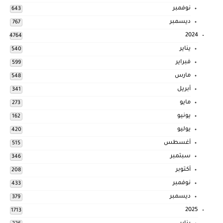
نوفمبر
643
ديسمبر
767
2024
4764
يناير
540
فبراير
599
مارس
548
أبريل
341
مايو
273
يونيو
162
يوليو
420
أغسطس
515
سبتمبر
346
أكتوبر
208
نوفمبر
433
ديسمبر
379
2025
1713