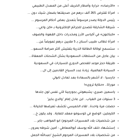
«الأرصاد»: حرارة وأمطار الخريف أعلى من المعدل الطبيعي
امرأة تقترض 265 ألف درهم من صديقتها بضمان شيك دون ...
رئيس الدولة يصدر مرسوماً بتعديل بعض أحكام المرسوم ...
شرطة الشارقة تتصدى للجرائم الإلكترونية بـ «كن واعي...
«كبتاغون» في أكياس الأرز ومخدرات داخل القهوة والصوف
امرأة تطالب طبيب أسنان بـ 5 ملايين درهم تعويضاً عن...
ستسمح لوكالة الطاقة الذرية بتفتيش أكثر صرامة السعو...
بيان عاجل من السلطات السعودية بشأن الشحنات المعفاة...
طريقة حجز موعد للفحص الدوري للسيارات في السعودية
السياحة العالمية: زيادة عدد السياح القادمين إلى ال...
جارسيا : لا أشعر بالسعادة بعد تعادل نابولي
موراتا.. «حكاية تروى»!
ياسمين صبري: يشبهونني بجورجينا لأني نفس لون جلدها
3 سنوات من الغياب.. ابن عادل إمام "والدي بخير"
حصلت مرة واحدة.. لقاء الخميسي تكشف تعرضها للخيانة ...
الكرملين: الوضع في كوسوفو معقد للغاية.. وقد يكون خ...
من شخصيات بلاد العسيرات المرحوم/ ابو المواهب جابر ...
إستشهاد خلف الله يوسف أبوالمعاطي - أمين شرطه بمرور...
من شخصيات بلاد العسيرات المرحوم الشيخ /عبدالله الجمل