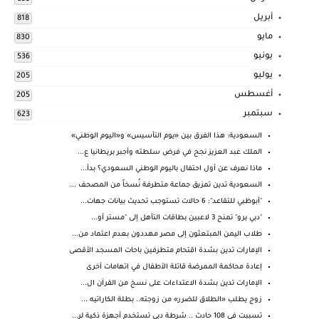
أبريل
818
مايو
830
يونيو
536
يوليو
205
أغسطس
205
سبتمبر
623
السعودية: هذا الفرق بين «يوم التأسيس» و«اليوم الوطني»
الملك عبد العزيز نجح في فرض سلطته وأجبر بريطانيا ع...
ماذا نعرف عن أول احتفال باليوم الوطني السعودي؟ بدأ...
السعودية تدين تمزيق جماعة متطرفة نُسخاً من المصحف ...
"أبوظبي للتقاعد": 6 حالات تستوجب تحديث بيانات جهات...
"دبي برو" تمنح 3 لاعبين بطاقات التأهل إلى "مستر أو...
طلاب اليمن المبتعثون إلى مصر مهددون بعدم اعتماد من...
الإمارات تدين بشدة اقتحام متطرفين باحات المسجد الأقصى
إعادة محاكمة الممرضة قاتلة الأطفال في اتهامات أخرى
الإمارات تدين بشدة الاعتداءات على نسخ من القرآن ال...
زوج يطلب «الطلاق للضرر» من زوجته.. بطلة الكاراتيه ...
تسببت في 108 حادث .. شرطة دبي تستخدم أجهزة ذكية لر...