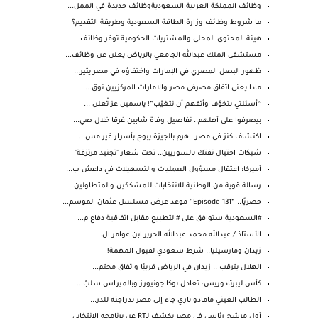
وظائف المملكة العربية السعوديةوظائف جديدة في الممل...
ما شروط وظائف وزارة الطاقة السعودية وطريقة التقديم؟
هيئة المحتوى المحلي والمشتريات الحكومية توفر وظائف...
مستشفى الملك عبدالله الجامعي بالرياض يعلن عن وظائف...
ظهور البصل المصري في الإمارات واختفاؤه في مصر يثير...
‏ماذا يعني اتفاق مصرفي مصر والامارات المركزيين توق...
“أسئلتي بتخوّف وأتفهم أن تتغيّب”! ياسمين عز تُعلن ...
بيصرفوا على أهلهم.. تفاصيل وفاة شابين غرقا خلال صي...
اكتشاف كنز في مصر.. هرم بالجيزة يبوح بأسرار غير مس...
شبكات احتيال تفتك بالسوريين.. تحت شعار "تجنيد مرتزقة"
أميركا: اعتقال مسؤول العمليات والتسهيلات في داعش ب...
رسالة قوية من الوطنية للانتخابات للمشككين والمتطاولين
حصريًا.. “Episode 131” موعد عرض مسلسل عثمان الموسم...
#السعودية ستوافق على #التطبيع مقابل اتفاقية دفاع م...
الأستاذ / عبدالله محمد عبدالله الحرير ابن عوامر ال...
زيدان ومارسيليا.. شرط سعودي لقبول المهمة!
الهلال يترقب .. زيدان في الرياض قريبًا واتفاق محتم...
كأس ليبرتادوريس: تعادل بوكا جونيورز وبالميراس سلبً...
الطالب الغيني مامادو باري جاء إلى مصر بدراجته للدر...
أول مرشح رئاسي في مصر يكشف لـRT عن برنامجه الانتخابي