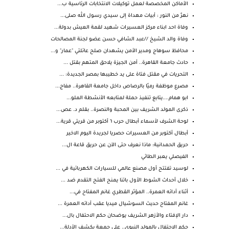
الأماكن المخصصة لعمل توكيلات الانتخابات الرئاسية ب...
نهرٌ من النور : أبيات مهداة إلى سيدي رسول الله صلى...
وفاة احد ابناء مركز العسيرات شهيد لقمة العيش بدولة...
وفاة والد الشيخ //عبد الشافي حسن عضو لجنة المصالحات
محافظ سوهاج ومدير الأمن يشهدان صلح عائلتي "عمار" و...
حادث جامعة القاهرة.. أمن الجيزة يلاحق المتهم بقتل ...
التحريات في مقتل فتاة على يد خطيبها بمصر الجديدة: ...
مصرع موظفة رميًا بالرصاص داخل جامعة القاهرة.. مفاج...
ابو همام....يتابع تنفيذ حملة لمتابعه الأنشطة الملو...
ذكرى المولد الشريف بين المحبة والنصرة.. بقلم د. عص...
لوحة الشرف لأسماء أبطال حرب ٦ أكتوبر من قريتي قرية...
أبطال أكتوبر من العسيرات حصريا لجريدة اليوم الاخير
حريق الحمدانية: ماذا نعرف حتى الآن عن حريق قاعة ال...
الفيصلي يعبر الطائي
لوسيد تفتتح أول مصنع عالمي للسيارات الكهربائية في ...
خلال أحداث الشوط الأول باتنا يمنح الفتح التقدم ضد ...
أثناء أدائه العمرة.. المؤثر القطري غانم المفتاح في...
غانم المفتاح حديث السوشيال ميديا عقب أدائه العمرة ...
دار الإفتاء والأزهر الشريف يوضحان حكم الاحتفال بال...
حكم الاحتفال بالمولد النبوي.. علي جمعة يكشف الأدلة...