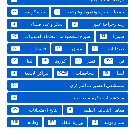
جمعيات خيرية وتنموية وشرعية
حياة كريمة
72
5
رمد وجراحة عيون
سكر و غدد صماء
2
2
سوريا
سيرة شخصية من عظماء العسيرات
47
48
صيدليات
عمان
فلسطين
275
17
1
فن
قطر
كورونا
لبنان
51
26
27
852
ليبيا
محافظات
مراكز الاشعة
2
5029
19
مستشفى العسيرات المركزى
74
مستشفيات حكومية وخاصة
4
معامل التحاليل الطبية
نتائج الامتحانات
45
4
نسا و توليد
وزارة النقل
وظائف
118
117
2