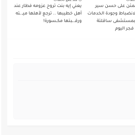
طمئن على حسن سير
يعني إيه بنت تروح عزومه فطار عند
لانضباط وجودة الخدمات
أهل خطيبها .. ترجع لأهلها ميــ ـته
 بمستشفى ساقلتة
ورقـ.ـبتها مكــسورة!
فجر اليوم