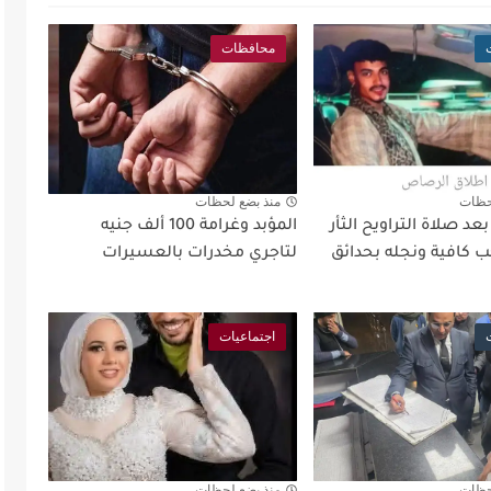
محافظات
حظات
منذ بضع لحظات
د صلاة التراويح الثأر
المؤبد وغرامة 100 ألف جنيه
 كافية ونجله بحدائق
لتاجري مخدرات بالعسيرات
اجتماعيات
حظات
منذ بضع لحظات