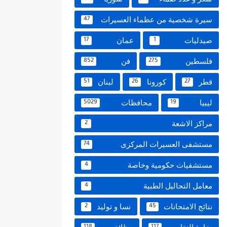
سيرة شخصية من عظماء العسيرات
47
صيدليات
عمان
17
1
فلسطين
فن
852
275
قطر
كورونا
لبنان
51
26
27
ليبيا
محافظات
5029
19
مراكز الاشعة
2
مستشفى العسيرات المركزى
74
مستشفيات حكومية وخاصة
4
معامل التحاليل الطبية
4
نتائج الامتحانات
نسا و توليد
2
45