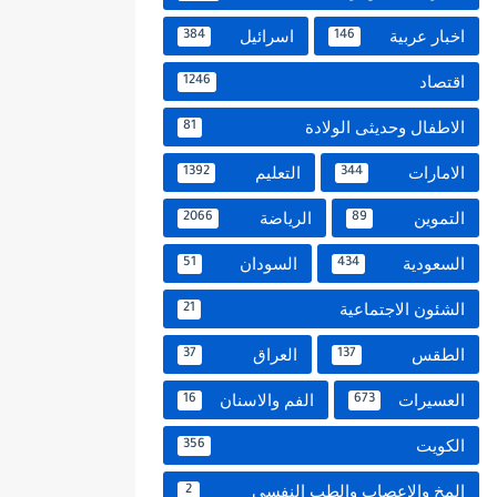
اخبار عربية
اسرائيل
384
146
اقتصاد
1246
الاطفال وحديثى الولادة
81
الامارات
التعليم
1392
344
التموين
الرياضة
2066
89
السعودية
السودان
51
434
الشئون الاجتماعية
21
الطقس
العراق
37
137
العسيرات
الفم والاسنان
16
673
الكويت
356
المخ والاعصاب والطب النفسي
2