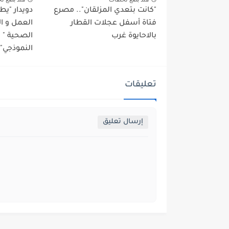
"كانت بتعدي المزلقان".. مصرع
دويدار "ي
فتاة أسفل عجلات القطار
العمل و ا
بالاحايوة غرب
الصحية "
النموذجي" 
تعليقات
إرسال تعليق