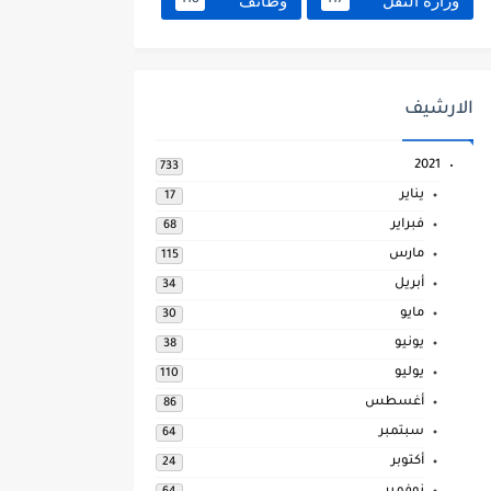
وزارة النقل
وظائف
118
117
الارشيف
2021
733
يناير
17
فبراير
68
مارس
115
أبريل
34
مايو
30
يونيو
38
يوليو
110
أغسطس
86
سبتمبر
64
أكتوبر
24