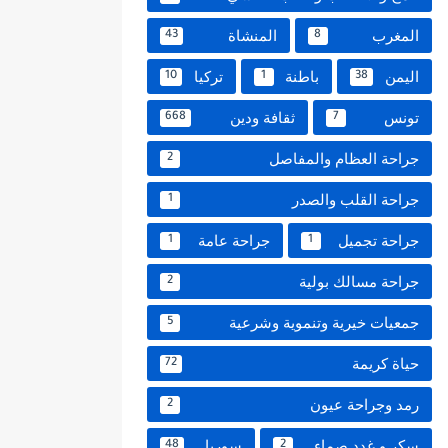
المغرب
المنشاة
43
8
اليمن
باطنة
تركيا
10
1
38
تونس
ثقافة ودين
668
7
جراحة العظام والمفاصل
2
جراحة القلب والصدر
1
جراحة تجميل
جراحة عامة
1
1
جراحة مسالك بولية
2
جمعيات خيرية وتنموية وشرعية
5
حياة كريمة
72
رمد وجراحة عيون
2
سكر و غدد صماء
سوريا
48
2