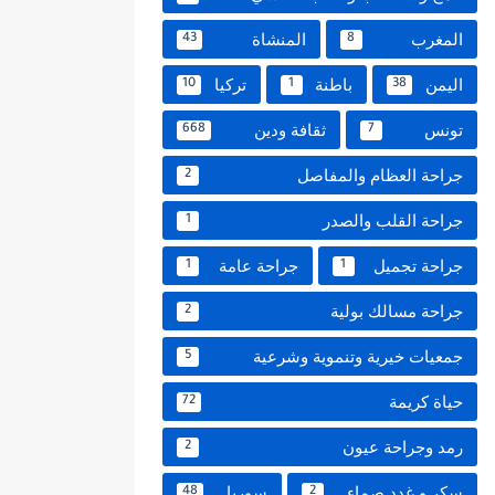
المغرب
المنشاة
43
8
اليمن
باطنة
تركيا
10
1
38
تونس
ثقافة ودين
668
7
جراحة العظام والمفاصل
2
جراحة القلب والصدر
1
جراحة تجميل
جراحة عامة
1
1
جراحة مسالك بولية
2
جمعيات خيرية وتنموية وشرعية
5
حياة كريمة
72
رمد وجراحة عيون
2
سكر و غدد صماء
سوريا
48
2