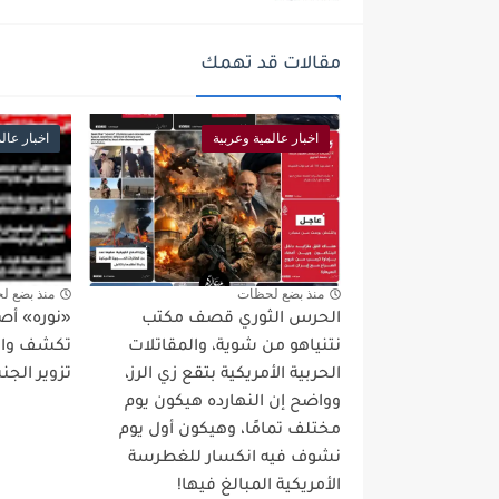
مقالات قد تهمك
اخبار عالمية وعربية
اخبار عال
منذ بضع لحظات
منذ بضع ل
الحرس الثوري قصف مكتب
«نوره» أص
نتنياهو من شوية، والمقاتلات
تكشف واقع
الحربية الأمريكية بتقع زي الرز،
تزوير الجن
وواضح إن النهارده هيكون يوم
مختلف تمامًا، وهيكون أول يوم
نشوف فيه انكسار للغطرسة
الأمريكية المبالغ فيها!