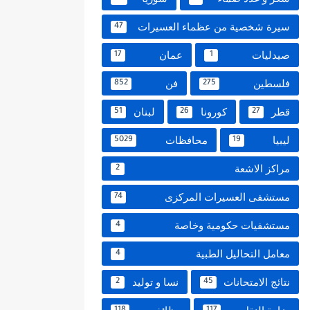
سيرة شخصية من عظماء العسيرات
47
صيدليات
عمان
17
1
فلسطين
فن
852
275
قطر
كورونا
لبنان
51
26
27
ليبيا
محافظات
5029
19
مراكز الاشعة
2
مستشفى العسيرات المركزى
74
مستشفيات حكومية وخاصة
4
معامل التحاليل الطبية
4
نتائج الامتحانات
نسا و توليد
2
45