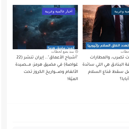
مية وعربية
اخبار عالمية وعربية
حظات
منذ بضع لحظات
أت تضرب، والمطارات
"أشباح الأعماق".. إيران تنشر (22
 البنادق هي اللي سائدة
غواصة) في مضيق هرمز: مـ،ـصيدة
ل سقط قناع السلام
الألغام وصـ،ـواريخ الكروز تحت
ابا؟
الميّة!