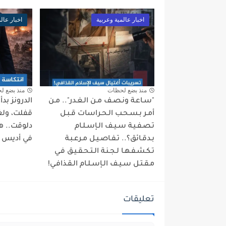
اخبار عالمية وعربية
اخبار عال
منذ بضع لحظات
منذ بضع ل
"سـاعـة ونـصـف مـن الـغـدر".. مـن
الدرونز بد
أمـر بـسـحـب الـحـراسات قـبـل
قفلت، ولغة
تـصـفـيـة سـيـف الـإسـلـام
دلوقت.. ه
بـدقـائق؟.. تـفـاصـيـل مـرعـبـة
في أديس أب
تـكـشـفـهـا لـجـنـة الـتـحـقـيـق فـي
مـقـتـل سـيـف الـإسـلـام الـقـذافـي!
تعليقات