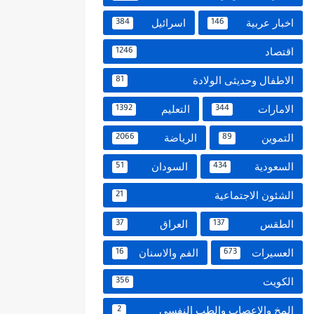
اخبار عربية
اسرائيل
384
146
اقتصاد
1246
الاطفال وحديثى الولادة
81
الامارات
التعليم
1392
344
التموين
الرياضة
2066
89
السعودية
السودان
51
434
الشئون الاجتماعية
21
الطقس
العراق
37
137
العسيرات
الفم والاسنان
16
673
الكويت
356
المخ والاعصاب والطب النفسي
2