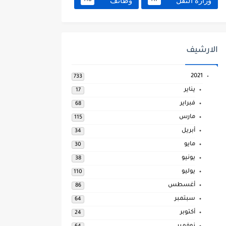
وزارة النقل
وظائف
118
117
الارشيف
2021
733
يناير
17
فبراير
68
مارس
115
أبريل
34
مايو
30
يونيو
38
يوليو
110
أغسطس
86
سبتمبر
64
أكتوبر
24