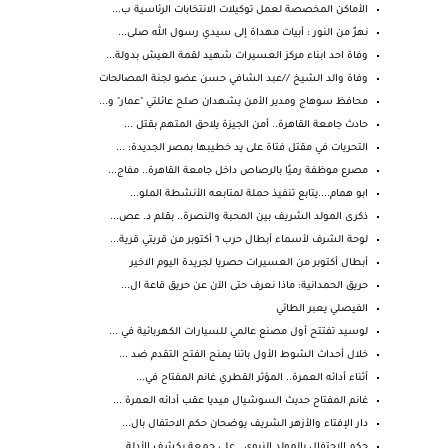
الأماكن المخصصة لعمل توكيلات الانتخابات الرئاسية ب...
نهرٌ من النور : أبيات مهداة إلى سيدي رسول الله صلى...
وفاة احد ابناء مركز العسيرات شهيد لقمة العيش بدولة...
وفاة والد الشيخ //عبد الشافي حسن عضو لجنة المصالحات
محافظ سوهاج ومدير الأمن يشهدان صلح عائلتي "عمار" و...
حادث جامعة القاهرة.. أمن الجيزة يلاحق المتهم بقتل ...
التحريات في مقتل فتاة على يد خطيبها بمصر الجديدة: ...
مصرع موظفة رميًا بالرصاص داخل جامعة القاهرة.. مفاج...
ابو همام....يتابع تنفيذ حملة لمتابعه الأنشطة الملو...
ذكرى المولد الشريف بين المحبة والنصرة.. بقلم د. عص...
لوحة الشرف لأسماء أبطال حرب ٦ أكتوبر من قريتي قرية...
أبطال أكتوبر من العسيرات حصريا لجريدة اليوم الاخير
حريق الحمدانية: ماذا نعرف حتى الآن عن حريق قاعة ال...
الفيصلي يعبر الطائي
لوسيد تفتتح أول مصنع عالمي للسيارات الكهربائية في ...
خلال أحداث الشوط الأول باتنا يمنح الفتح التقدم ضد ...
أثناء أدائه العمرة.. المؤثر القطري غانم المفتاح في...
غانم المفتاح حديث السوشيال ميديا عقب أدائه العمرة ...
دار الإفتاء والأزهر الشريف يوضحان حكم الاحتفال بال...
حكم الاحتفال بالمولد النبوي.. علي جمعة يكشف الأدلة...