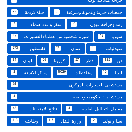
جراحة مسالك بولية
جمعيات خيرية وتنموية وشرعية
حياة كريمة
72
5
رمد وجراحة عيون
سكر و غدد صماء
2
2
سوريا
سيرة شخصية من عظماء العسيرات
47
48
صيدليات
عمان
فلسطين
275
17
1
فن
قطر
كورونا
لبنان
51
26
27
852
ليبيا
محافظات
مراكز الاشعة
2
5029
19
مستشفى العسيرات المركزى
74
مستشفيات حكومية وخاصة
4
معامل التحاليل الطبية
نتائج الامتحانات
45
4
نسا و توليد
وزارة النقل
وظائف
118
117
2