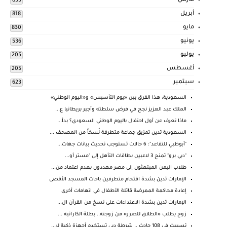
مارس
855
أبريل
818
مايو
830
يونيو
536
يوليو
205
أغسطس
205
سبتمبر
623
السعودية: هذا الفرق بين «يوم التأسيس» و«اليوم الوطني»
الملك عبد العزيز نجح في فرض سلطته وأجبر بريطانيا ع...
ماذا نعرف عن أول احتفال باليوم الوطني السعودي؟ بدأ...
السعودية تدين تمزيق جماعة متطرفة نُسخاً من المصحف ...
"أبوظبي للتقاعد": 6 حالات تستوجب تحديث بيانات جهات...
"دبي برو" تمنح 3 لاعبين بطاقات التأهل إلى "مستر أو...
طلاب اليمن المبتعثون إلى مصر مهددون بعدم اعتماد من...
الإمارات تدين بشدة اقتحام متطرفين باحات المسجد الأقصى
إعادة محاكمة الممرضة قاتلة الأطفال في اتهامات أخرى
الإمارات تدين بشدة الاعتداءات على نسخ من القرآن ال...
زوج يطلب «الطلاق للضرر» من زوجته.. بطلة الكاراتيه ...
تسببت في 108 حادث .. شرطة دبي تستخدم أجهزة ذكية لر...