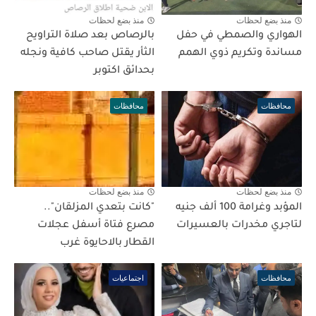
منذ بضع لحظات
منذ بضع لحظات
الهواري والصمطي في حفل
بالرصاص بعد صلاة التراويح
مساندة وتكريم ذوي الهمم
الثأر يقتل صاحب كافية ونجله
بحدائق اكتوبر
محافظات
محافظات
منذ بضع لحظات
منذ بضع لحظات
المؤبد وغرامة 100 ألف جنيه
"كانت بتعدي المزلقان"..
لتاجري مخدرات بالعسيرات
مصرع فتاة أسفل عجلات
القطار بالاحايوة غرب
محافظات
اجتماعيات