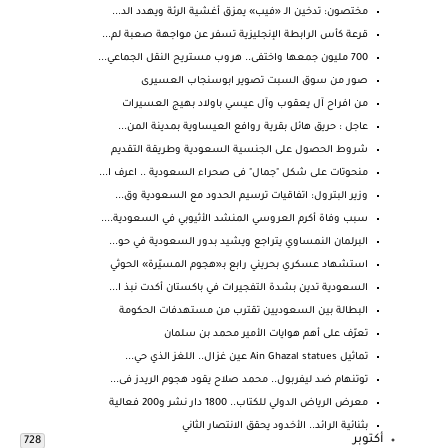
مختصون: تدخين الـ «فيب» يمزق أغشية الرئة ويهدد الد...
قرعة كأس الرابطة الإنجليزية تسفر عن مواجهة صعبة لم...
700 مليون جمعها واختفى.. هروب مستريح النقل الجماعي...
صور من سوق السبت تصوير ابوسنجاب العسيرى
من افراح آل يعقوب وآل عيسي باولاد بهيج العسيرات
عاجل : حريق هائل بقرية روافع العيساوية بمدينة المن...
شروط الحصول على الجنسية السعودية وطريقة التقديم
منحوتات على شكل "جمال" فى صحراء السعودية .. اعرف ا...
وزير البترول: اتفاقيات ترسيم الحدود مع السعودية وق...
سبب وفاة أكرم العروسي المنشد الأثيوبي في السعودية....
البرلمان النمساوي يتراجع ويشيد بدور السعودية في حو...
استشهاد عسكري بحريني رابع بـ«هجوم المسيّرة» الحوثي
السعودية تدين بشدة التفجيرات في باكستان أكدت نبذ ا...
البطالة بين السعوديين تقترب من مستهدفات الحكومة
تعرّف على أهم هوايات الأمير محمد بن سلمان
تماثيل Ain Ghazal statues عين غزال.. اللغز الذي حي...
توتنهام ضد ليفربول.. محمد صلاح يقود هجوم الريدز فى...
معرض الرياض الدولي للكتاب.. 1800 دار نشر و200 فعالية
بثنائية الرائد.. الأخدود يحقق الانتصار الثاني
أكتوبر
728