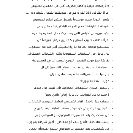
«الأرصاد»: حرارة وأمطار الخريف أعلى من المعدل الطبيعي
امرأة تقترض 265 ألف درهم من صديقتها بضمان شيك دون ...
رئيس الدولة يصدر مرسوماً بتعديل بعض أحكام المرسوم ...
شرطة الشارقة تتصدى للجرائم الإلكترونية بـ «كن واعي...
«كبتاغون» في أكياس الأرز ومخدرات داخل القهوة والصوف
امرأة تطالب طبيب أسنان بـ 5 ملايين درهم تعويضاً عن...
ستسمح لوكالة الطاقة الذرية بتفتيش أكثر صرامة السعو...
بيان عاجل من السلطات السعودية بشأن الشحنات المعفاة...
طريقة حجز موعد للفحص الدوري للسيارات في السعودية
السياحة العالمية: زيادة عدد السياح القادمين إلى ال...
جارسيا : لا أشعر بالسعادة بعد تعادل نابولي
موراتا.. «حكاية تروى»!
ياسمين صبري: يشبهونني بجورجينا لأني نفس لون جلدها
3 سنوات من الغياب.. ابن عادل إمام "والدي بخير"
حصلت مرة واحدة.. لقاء الخميسي تكشف تعرضها للخيانة ...
الكرملين: الوضع في كوسوفو معقد للغاية.. وقد يكون خ...
من شخصيات بلاد العسيرات المرحوم/ ابو المواهب جابر ...
إستشهاد خلف الله يوسف أبوالمعاطي - أمين شرطه بمرور...
من شخصيات بلاد العسيرات المرحوم الشيخ /عبدالله الجمل