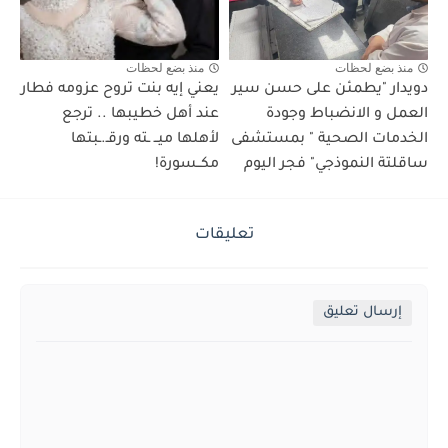
منذ بضع لحظات
منذ بضع لحظات
دويدار "يطمئن على حسن سير
يعني إيه بنت تروح عزومه فطار
العمل و الانضباط وجودة
عند أهل خطيبها .. ترجع
الخدمات الصحية " بمستشفى
لأهلها ميــ ـته ورقـ.ـبتها
ساقلتة النموذجي" فجر اليوم
مكــسورة!
تعليقات
إرسال تعليق