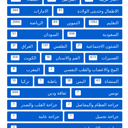
الاطفال وحديثى الولادة
الامارات
344
81
التعليم
التموين
الرياضة
2066
89
1392
السعودية
السودان
51
434
الشئون الاجتماعية
الطقس
العراق
37
137
21
العسيرات
الفم والاسنان
الكويت
356
16
673
المخ والاعصاب والطب النفسي
المغرب
8
2
المنشاة
اليمن
باطنة
تركيا
10
1
38
43
تونس
ثقافة ودين
668
7
جراحة العظام والمفاصل
جراحة القلب والصدر
1
2
جراحة تجميل
جراحة عامة
1
1
2