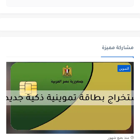
مشاركة مميزة
التموين
منذ بضع شهور