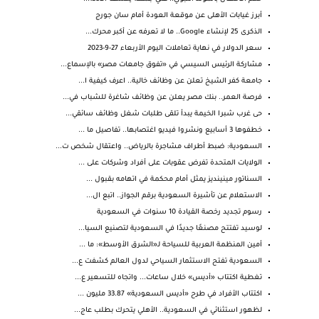
أبرز غيابات الأهلى عن موقعة العودة أمام سان جورج
الذكرى 25 لإنشاء Google.. ما لا تعرفه عن أكبر محرك...
سعر الدولار في نهاية تعاملات اليوم الأربعاء 27-9-2023
مشاركة الرئيس السيسي في «تفوق جامعات مصر» بالإسماع...
جامعة كفر الشيخ تعلن عن وظائف خالية.. اعرف كيفية ا...
فرصة العمر.. بنك مصر يعلن عن وظائف شاغرة للشباب في...
حى غرب شبرا الخيمة يبدأ تلقى طلبات شغل وظائف سائقي...
خطفوها 3 أسابيع ونشروا فيديو اغتصابها.. تفاصيل ما ...
السعودية: ضبط أطراف مشاجرة بالرياض.. واعتقال شخص ت...
الولايات المتحدة تفرض عقوبات على أفراد وشركات على ...
السناتور مينينديز يمثل أمام محكمة في اتهامه بقبول ...
الاستعلام عن تأشيرة السعودية برقم الجواز.. اتبع ال...
رسوم تجديد رخصة القيادة 10 سنوات في السعودية
لوسيد تفتتح مصنعًا جديدًا في السعودية لتصنيع السيا...
أمين المنظمة العربية للسياحة لـ«الشرق الأوسط»: ما ...
السعودية تفتح الاستثمار السياحي لدول العالم كشفت ع...
تغطية اكتتاب «أديس» خلال ساعات... واتجاه للتسعير ع...
اكتتاب الأفراد في طرح «أديس السعودية» 33.87 مليون ...
لظهور استثنائي في السعودية.. الأهلي يتحرك بطلب عاج...