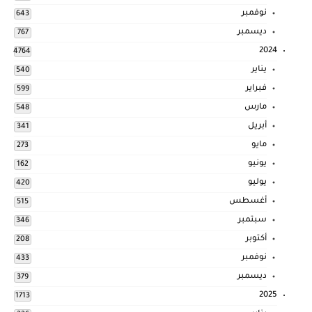
نوفمبر
643
ديسمبر
767
2024
4764
يناير
540
فبراير
599
مارس
548
أبريل
341
مايو
273
يونيو
162
يوليو
420
أغسطس
515
سبتمبر
346
أكتوبر
208
نوفمبر
433
ديسمبر
379
2025
1713