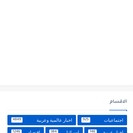
الاقسام
اجتماعيات
اخبار عالمية وعربية
4849
925
اخبار عربية
اسرائيل
اقتصاد
1246
384
146