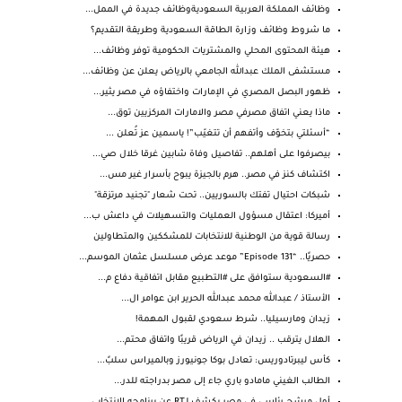
وظائف المملكة العربية السعوديةوظائف جديدة في الممل...
ما شروط وظائف وزارة الطاقة السعودية وطريقة التقديم؟
هيئة المحتوى المحلي والمشتريات الحكومية توفر وظائف...
مستشفى الملك عبدالله الجامعي بالرياض يعلن عن وظائف...
ظهور البصل المصري في الإمارات واختفاؤه في مصر يثير...
‏ماذا يعني اتفاق مصرفي مصر والامارات المركزيين توق...
“أسئلتي بتخوّف وأتفهم أن تتغيّب”! ياسمين عز تُعلن ...
بيصرفوا على أهلهم.. تفاصيل وفاة شابين غرقا خلال صي...
اكتشاف كنز في مصر.. هرم بالجيزة يبوح بأسرار غير مس...
شبكات احتيال تفتك بالسوريين.. تحت شعار "تجنيد مرتزقة"
أميركا: اعتقال مسؤول العمليات والتسهيلات في داعش ب...
رسالة قوية من الوطنية للانتخابات للمشككين والمتطاولين
حصريًا.. “Episode 131” موعد عرض مسلسل عثمان الموسم...
#السعودية ستوافق على #التطبيع مقابل اتفاقية دفاع م...
الأستاذ / عبدالله محمد عبدالله الحرير ابن عوامر ال...
زيدان ومارسيليا.. شرط سعودي لقبول المهمة!
الهلال يترقب .. زيدان في الرياض قريبًا واتفاق محتم...
كأس ليبرتادوريس: تعادل بوكا جونيورز وبالميراس سلبً...
الطالب الغيني مامادو باري جاء إلى مصر بدراجته للدر...