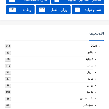
نسا و توليد
وزارة النقل
وظائف
118
117
2
الارشيف
2021
733
يناير
17
فبراير
68
مارس
115
أبريل
34
مايو
30
يونيو
38
يوليو
110
أغسطس
86
سبتمبر
64