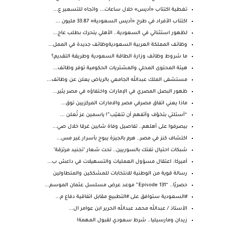
تغطية اكتتاب «أديس» خلال ساعات... واتجاه للتسعير ع...
اكتتاب الأفراد في طرح «أديس السعودية» 33.87 مليون ...
لظهور استثنائي في السعودية.. الأهلي يتحرك بطلب عاج...
وظائف المملكة العربية السعوديةوظائف جديدة في الممل...
ما شروط وظائف وزارة الطاقة السعودية وطريقة التقديم؟
هيئة المحتوى المحلي والمشتريات الحكومية توفر وظائف...
مستشفى الملك عبدالله الجامعي بالرياض يعلن عن وظائف...
ظهور البصل المصري في الإمارات واختفاؤه في مصر يثير...
‏ماذا يعني اتفاق مصرفي مصر والامارات المركزيين توق...
“أسئلتي بتخوّف وأتفهم أن تتغيّب”! ياسمين عز تُعلن ...
بيصرفوا على أهلهم.. تفاصيل وفاة شابين غرقا خلال صي...
اكتشاف كنز في مصر.. هرم بالجيزة يبوح بأسرار غير مس...
شبكات احتيال تفتك بالسوريين.. تحت شعار "تجنيد مرتزقة"
أميركا: اعتقال مسؤول العمليات والتسهيلات في داعش ب...
رسالة قوية من الوطنية للانتخابات للمشككين والمتطاولين
حصريًا.. “Episode 131” موعد عرض مسلسل عثمان الموسم...
#السعودية ستوافق على #التطبيع مقابل اتفاقية دفاع م...
الأستاذ / عبدالله محمد عبدالله الحرير ابن عوامر ال...
زيدان ومارسيليا.. شرط سعودي لقبول المهمة!