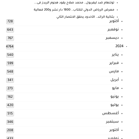
توتنهام ضد ليفربول.. محمد صلاح يقود هجوم الريدز فى...
معرض الرياض الدولي للكتاب.. 1800 دار نشر و200 فعالية
بثنائية الرائد.. الأخدود يحقق الانتصار الثاني
أكتوبر
728
نوفمبر
643
ديسمبر
767
2024
4764
يناير
540
فبراير
599
مارس
548
أبريل
341
مايو
273
يونيو
162
يوليو
420
أغسطس
515
سبتمبر
346
أكتوبر
208
نوفمبر