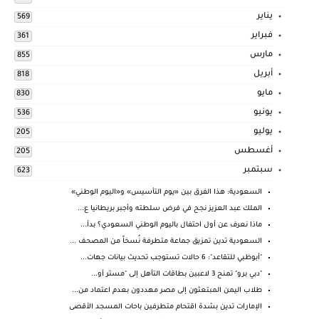
يناير
569
فبراير
361
مارس
855
أبريل
818
مايو
830
يونيو
536
يوليو
205
أغسطس
205
سبتمبر
623
السعودية: هذا الفرق بين «يوم التأسيس» و«اليوم الوطني»
الملك عبد العزيز نجح في فرض سلطته وأجبر بريطانيا ع...
ماذا نعرف عن أول احتفال باليوم الوطني السعودي؟ بدأ...
السعودية تدين تمزيق جماعة متطرفة نُسخاً من المصحف ...
"أبوظبي للتقاعد": 6 حالات تستوجب تحديث بيانات جهات...
"دبي برو" تمنح 3 لاعبين بطاقات التأهل إلى "مستر أو...
طلاب اليمن المبتعثون إلى مصر مهددون بعدم اعتماد من...
الإمارات تدين بشدة اقتحام متطرفين باحات المسجد الأقصى