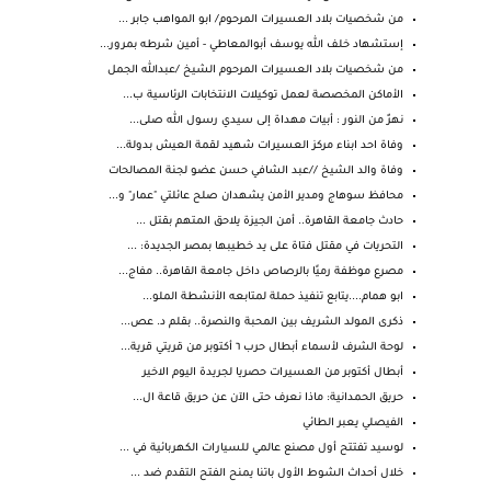
من شخصيات بلاد العسيرات المرحوم/ ابو المواهب جابر ...
إستشهاد خلف الله يوسف أبوالمعاطي - أمين شرطه بمرور...
من شخصيات بلاد العسيرات المرحوم الشيخ /عبدالله الجمل
الأماكن المخصصة لعمل توكيلات الانتخابات الرئاسية ب...
نهرٌ من النور : أبيات مهداة إلى سيدي رسول الله صلى...
وفاة احد ابناء مركز العسيرات شهيد لقمة العيش بدولة...
وفاة والد الشيخ //عبد الشافي حسن عضو لجنة المصالحات
محافظ سوهاج ومدير الأمن يشهدان صلح عائلتي "عمار" و...
حادث جامعة القاهرة.. أمن الجيزة يلاحق المتهم بقتل ...
التحريات في مقتل فتاة على يد خطيبها بمصر الجديدة: ...
مصرع موظفة رميًا بالرصاص داخل جامعة القاهرة.. مفاج...
ابو همام....يتابع تنفيذ حملة لمتابعه الأنشطة الملو...
ذكرى المولد الشريف بين المحبة والنصرة.. بقلم د. عص...
لوحة الشرف لأسماء أبطال حرب ٦ أكتوبر من قريتي قرية...
أبطال أكتوبر من العسيرات حصريا لجريدة اليوم الاخير
حريق الحمدانية: ماذا نعرف حتى الآن عن حريق قاعة ال...
الفيصلي يعبر الطائي
لوسيد تفتتح أول مصنع عالمي للسيارات الكهربائية في ...
خلال أحداث الشوط الأول باتنا يمنح الفتح التقدم ضد ...