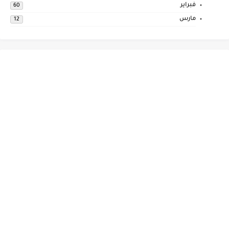
فبراير
60
مارس
12