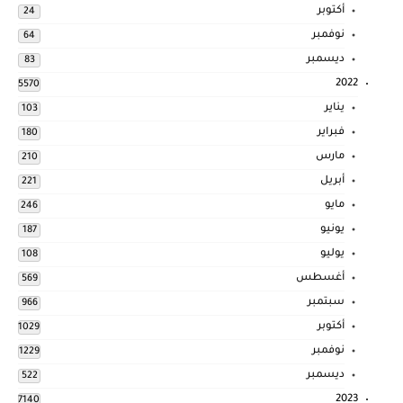
أكتوبر
24
نوفمبر
64
ديسمبر
83
2022
5570
يناير
103
فبراير
180
مارس
210
أبريل
221
مايو
246
يونيو
187
يوليو
108
أغسطس
569
سبتمبر
966
أكتوبر
1029
نوفمبر
1229
ديسمبر
522
2023
7140