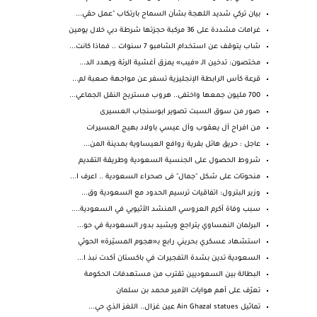
بيان تركي شديد اللهجة بشأن السماح بارتكاب "عمل حقي...
غرامات مشددة على 36 مركبة حجزتها شرطة دبي خلال يومين
شاب يتوقف عن استخدام الشامبو 7 سنوات .. فماذا كانت...
مختصون: تدخين الـ «فيب» يمزق أغشية الرئة ويهدد الد...
قرعة كأس الرابطة الإنجليزية تسفر عن مواجهة صعبة لم...
700 مليون جمعها واختفى.. هروب مستريح النقل الجماعي...
صور من سوق السبت تصوير ابوسنجاب العسيرى
من افراح آل يعقوب وآل عيسي باولاد بهيج العسيرات
عاجل : حريق هائل بقرية روافع العيساوية بمدينة المن...
شروط الحصول على الجنسية السعودية وطريقة التقديم
منحوتات على شكل "جمال" فى صحراء السعودية .. اعرف ا...
وزير البترول: اتفاقيات ترسيم الحدود مع السعودية وق...
سبب وفاة أكرم العروسي المنشد الأثيوبي في السعودية....
البرلمان النمساوي يتراجع ويشيد بدور السعودية في حو...
استشهاد عسكري بحريني رابع بـ«هجوم المسيّرة» الحوثي
السعودية تدين بشدة التفجيرات في باكستان أكدت نبذ ا...
البطالة بين السعوديين تقترب من مستهدفات الحكومة
تعرّف على أهم هوايات الأمير محمد بن سلمان
تماثيل Ain Ghazal statues عين غزال.. اللغز الذي حي...