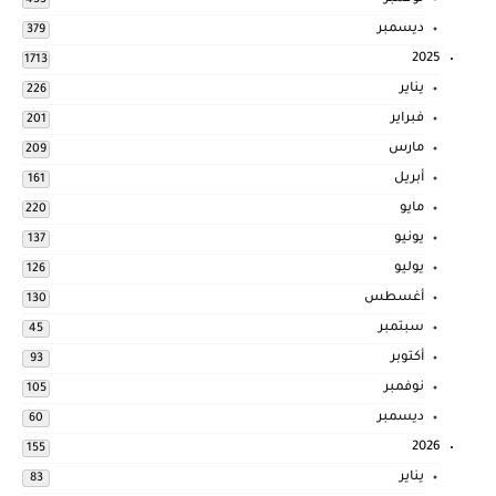
433
ديسمبر
379
2025
1713
يناير
226
فبراير
201
مارس
209
أبريل
161
مايو
220
يونيو
137
يوليو
126
أغسطس
130
سبتمبر
45
أكتوبر
93
نوفمبر
105
ديسمبر
60
2026
155
يناير
83