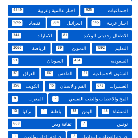
اجتماعيات
اخبار عالمية وعربية
4849
925
اخبار عربية
اسرائيل
اقتصاد
1246
384
146
الاطفال وحديثى الولادة
الامارات
344
81
التعليم
التموين
الرياضة
2066
89
1392
السعودية
السودان
51
434
الشئون الاجتماعية
الطقس
العراق
37
137
21
العسيرات
الفم والاسنان
الكويت
356
16
673
المخ والاعصاب والطب النفسي
المغرب
8
2
المنشاة
اليمن
باطنة
تركيا
10
1
38
43
تونس
ثقافة ودين
668
7
جراحة العظام والمفاصل
جراحة القلب والصدر
1
2