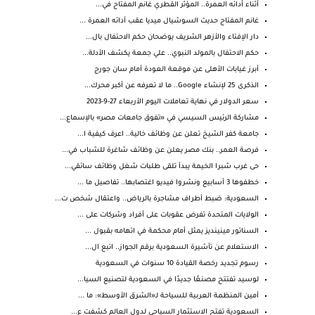
أثناء أدائه العمرة.. المؤثر القطري غانم المفتاح في...
غانم المفتاح حديث السوشيال ميديا عقب أدائه العمرة ...
دار الإفتاء والأزهر الشريف يوضحان حكم الاحتفال بال...
حكم الاحتفال بالمولد النبوي.. علي جمعة يكشف الأدلة...
أبرز غيابات الأهلى عن موقعة العودة أمام سان جورج
الذكرى 25 لإنشاء Google.. ما لا تعرفه عن أكبر محرك...
سعر الدولار في نهاية تعاملات اليوم الأربعاء 27-9-2023
مشاركة الرئيس السيسي في «تفوق جامعات مصر» بالإسماع...
جامعة كفر الشيخ تعلن عن وظائف خالية.. اعرف كيفية ا...
فرصة العمر.. بنك مصر يعلن عن وظائف شاغرة للشباب في...
حى غرب شبرا الخيمة يبدأ تلقى طلبات شغل وظائف سائقي...
خطفوها 3 أسابيع ونشروا فيديو اغتصابها.. تفاصيل ما ...
السعودية: ضبط أطراف مشاجرة بالرياض.. واعتقال شخص ت...
الولايات المتحدة تفرض عقوبات على أفراد وشركات على ...
السناتور مينينديز يمثل أمام محكمة في اتهامه بقبول ...
الاستعلام عن تأشيرة السعودية برقم الجواز.. اتبع ال...
رسوم تجديد رخصة القيادة 10 سنوات في السعودية
لوسيد تفتتح مصنعًا جديدًا في السعودية لتصنيع السيا...
أمين المنظمة العربية للسياحة لـ«الشرق الأوسط»: ما ...
السعودية تفتح الاستثمار السياحي لدول العالم كشفت ع...