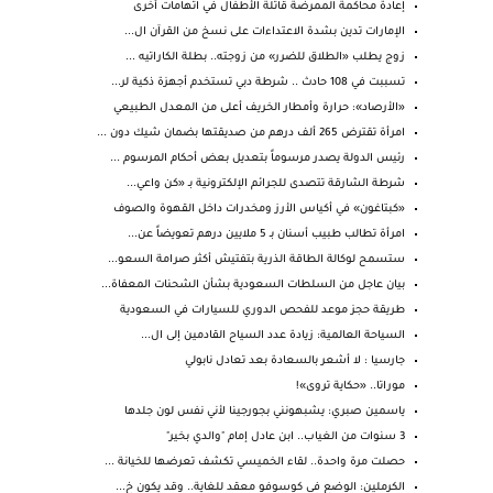
إعادة محاكمة الممرضة قاتلة الأطفال في اتهامات أخرى
الإمارات تدين بشدة الاعتداءات على نسخ من القرآن ال...
زوج يطلب «الطلاق للضرر» من زوجته.. بطلة الكاراتيه ...
تسببت في 108 حادث .. شرطة دبي تستخدم أجهزة ذكية لر...
«الأرصاد»: حرارة وأمطار الخريف أعلى من المعدل الطبيعي
امرأة تقترض 265 ألف درهم من صديقتها بضمان شيك دون ...
رئيس الدولة يصدر مرسوماً بتعديل بعض أحكام المرسوم ...
شرطة الشارقة تتصدى للجرائم الإلكترونية بـ «كن واعي...
«كبتاغون» في أكياس الأرز ومخدرات داخل القهوة والصوف
امرأة تطالب طبيب أسنان بـ 5 ملايين درهم تعويضاً عن...
ستسمح لوكالة الطاقة الذرية بتفتيش أكثر صرامة السعو...
بيان عاجل من السلطات السعودية بشأن الشحنات المعفاة...
طريقة حجز موعد للفحص الدوري للسيارات في السعودية
السياحة العالمية: زيادة عدد السياح القادمين إلى ال...
جارسيا : لا أشعر بالسعادة بعد تعادل نابولي
موراتا.. «حكاية تروى»!
ياسمين صبري: يشبهونني بجورجينا لأني نفس لون جلدها
3 سنوات من الغياب.. ابن عادل إمام "والدي بخير"
حصلت مرة واحدة.. لقاء الخميسي تكشف تعرضها للخيانة ...
الكرملين: الوضع في كوسوفو معقد للغاية.. وقد يكون خ...