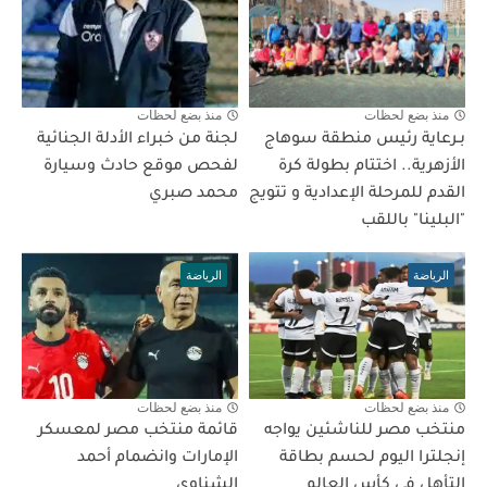
منذ بضع لحظات
منذ بضع لحظات
بـرعاية رئيس منطقة سوهاج
لجنة من خبراء الأدلة الجنائية
الأزهرية.. اختتام بطولة كرة
لفحص موقع حادث وسيارة
القدم للمرحلة الإعدادية و تتويج
محمد صبري
"البلينا" باللقب
الرياضة
الرياضة
منذ بضع لحظات
منذ بضع لحظات
منتخب مصر للناشئين يواجه
قائمة منتخب مصر لمعسكر
إنجلترا اليوم لحسم بطاقة
الإمارات وانضمام أحمد
التأهل فى كأس العالم
الشناوي