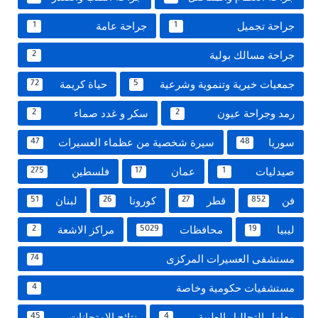
جراحة تجميل
جراحة عامة
1
1
جراحة مسالك بولية
2
جمعيات خيرية وتنموية وشرعية
حياة كريمة
72
5
رمد وجراحة عيون
سكر و غدد صماء
2
2
سوريا
سيرة شخصية من عظماء العسيرات
47
48
صيدليات
عمان
فلسطين
275
17
1
فن
قطر
كورونا
لبنان
51
26
27
852
ليبيا
محافظات
مراكز الاشعة
2
5029
19
مستشفى العسيرات المركزى
74
مستشفيات حكومية وخاصة
4
معامل التحاليل الطبية
نتائج الامتحانات
45
4