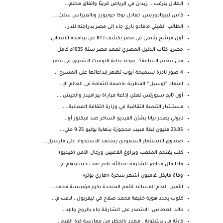
الهلال يترقب .. زيدان في الرياض قريبًا واتفاق محتم...
كأس ليبرتادوريس: تعادل بوكا جونيورز وبالميراس سلبً...
الطالب الغيني مامادو باري جاء إلى مصر بدراجته للدر...
أول مرشح رئاسي في مصر يكشف لـRT عن برنامجه الانتخابي
حصريا كتاب الدليل المصري لعمد مصر سنة 1935م كامل
متى تتغيير الساعة؟.. موعد بداية التوقيت الشتوي في مصر
4 صور نادرة لسميحة أيوب تظهر إبداعاتها على المسرح ...
اعتماد “لوسيل” القطرية عاصمة للثقافة في العالم الإ...
أون تايم سبورتس تعلن إذاعة مباراة بيراميدز والجيش ...
مستشار التنمية الثقافية في وزارة الثقافة العمانية:...
نابولي يصدر بيانا بشأن الفيديو الساخر ضد فيكتور أو...
23.85 مليون ليلة مبيت محجوزة بنهاية يوليو 9.25 ملي...
صندوق الاستثمار السعودي يستعد للاستحواذ على مارسيل...
كلب يقتحم الملعب ويراوغ اللاعبين ورجال الأمن (فيديو)
ماذا قال مدافع الشارقة عبدالله غانم عقب خسارتهم في...
وفاة مايكل غامبون أشهر سحرة «هاري بوتر»
الأمين العام المساعد للأمم المتحدة يكرم مؤسسة محمد...
كلوب يحدد هوية خليفة محمد صلاح في ليفربول.. لاعب م...
خالد العطاس: الانتصار على الشارقة جاء بالروح والإد...
كارثة في برشلونة.. مهدد بالحظر من ممارسة كرة القدم...