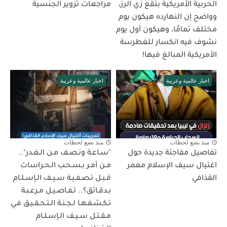
الحربية الأمريكية بتقع زي الرز،
مراجعات تزوير الجنسية
وواضح إن النهارده هيكون يوم
مختلف تمامًا، وهيكون أول يوم
نشوف فيه انكسار للغطرسة
الأمريكية المبالغ فيها!
اخبار عالمية وعربية
اخبار عالمية وعربية
منذ بضع لحظات
منذ بضع لحظات
تفاصيل مفاجئة جديدة حول
"سـاعـة ونـصـف مـن الـغـدر"..
اغتيال سيف الإسلام معمر
مـن أمـر بـسـحـب الـحـراسات
القذافي
قـبـل تـصـفـيـة سـيـف الـإسـلـام
بـدقـائق؟.. تـفـاصـيـل مـرعـبـة
تـكـشـفـهـا لـجـنـة الـتـحـقـيـق فـي
مـقـتـل سـيـف الـإسـلـام