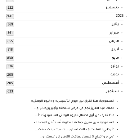
ديسمبر
522
2023
7140
يناير
569
فبراير
361
مارس
855
أبريل
818
مايو
830
يونيو
536
يوليو
205
أغسطس
205
سبتمبر
623
السعودية: هذا الفرق بين «يوم التأسيس» و«اليوم الوطني»
الملك عبد العزيز نجح في فرض سلطته وأجبر بريطانيا ع...
ماذا نعرف عن أول احتفال باليوم الوطني السعودي؟ بدأ...
السعودية تدين تمزيق جماعة متطرفة نُسخاً من المصحف ...
"أبوظبي للتقاعد": 6 حالات تستوجب تحديث بيانات جهات...
"دبي برو" تمنح 3 لاعبين بطاقات التأهل إلى "مستر أو...