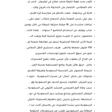
كلوب يحدد هوية خليفة محمد صلاح في ليفربول.. لاعب م...
خالد العطاس: الانتصار على الشارقة جاء بالروح والإد...
كارثة في برشلونة.. مهدد بالحظر من ممارسة كرة القدم...
بيان تركي شديد اللهجة بشأن السماح بارتكاب "عمل حقي...
غرامات مشددة على 36 مركبة حجزتها شرطة دبي خلال يومين
شاب يتوقف عن استخدام الشامبو 7 سنوات .. فماذا كانت...
مختصون: تدخين الـ «فيب» يمزق أغشية الرئة ويهدد الد...
قرعة كأس الرابطة الإنجليزية تسفر عن مواجهة صعبة لم...
700 مليون جمعها واختفى.. هروب مستريح النقل الجماعي...
صور من سوق السبت تصوير ابوسنجاب العسيرى
من افراح آل يعقوب وآل عيسي باولاد بهيج العسيرات
عاجل : حريق هائل بقرية روافع العيساوية بمدينة المن...
شروط الحصول على الجنسية السعودية وطريقة التقديم
منحوتات على شكل "جمال" فى صحراء السعودية .. اعرف ا...
وزير البترول: اتفاقيات ترسيم الحدود مع السعودية وق...
سبب وفاة أكرم العروسي المنشد الأثيوبي في السعودية....
البرلمان النمساوي يتراجع ويشيد بدور السعودية في حو...
استشهاد عسكري بحريني رابع بـ«هجوم المسيّرة» الحوثي
السعودية تدين بشدة التفجيرات في باكستان أكدت نبذ ا...
البطالة بين السعوديين تقترب من مستهدفات الحكومة