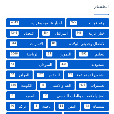
الاقسام
اجتماعيات
اخبار عالمية وعربية
4849
925
اخبار عربية
اسرائيل
اقتصاد
1246
384
146
الاطفال وحديثى الولادة
الامارات
344
81
التعليم
التموين
الرياضة
2066
89
1392
السعودية
السودان
51
434
الشئون الاجتماعية
الطقس
العراق
37
137
21
العسيرات
الفم والاسنان
الكويت
356
16
673
المخ والاعصاب والطب النفسي
المغرب
8
2
المنشاة
اليمن
باطنة
تركيا
10
1
38
43