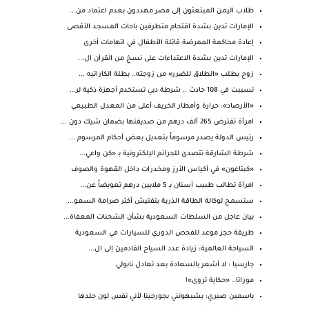
طلاب اليمن المبتعثون إلى مصر مهددون بعدم اعتماد من...
الإمارات تدين بشدة اقتحام متطرفين باحات المسجد الأقصى
إعادة محاكمة الممرضة قاتلة الأطفال في اتهامات أخرى
الإمارات تدين بشدة الاعتداءات على نسخ من القرآن ال...
زوج يطلب «الطلاق للضرر» من زوجته.. بطلة الكاراتيه ...
تسببت في 108 حادث .. شرطة دبي تستخدم أجهزة ذكية لر...
«الأرصاد»: حرارة وأمطار الخريف أعلى من المعدل الطبيعي
امرأة تقترض 265 ألف درهم من صديقتها بضمان شيك دون ...
رئيس الدولة يصدر مرسوماً بتعديل بعض أحكام المرسوم ...
شرطة الشارقة تتصدى للجرائم الإلكترونية بـ «كن واعي...
«كبتاغون» في أكياس الأرز ومخدرات داخل القهوة والصوف
امرأة تطالب طبيب أسنان بـ 5 ملايين درهم تعويضاً عن...
ستسمح لوكالة الطاقة الذرية بتفتيش أكثر صرامة السعو...
بيان عاجل من السلطات السعودية بشأن الشحنات المعفاة...
طريقة حجز موعد للفحص الدوري للسيارات في السعودية
السياحة العالمية: زيادة عدد السياح القادمين إلى ال...
جارسيا : لا أشعر بالسعادة بعد تعادل نابولي
موراتا.. «حكاية تروى»!
ياسمين صبري: يشبهونني بجورجينا لأني نفس لون جلدها