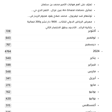
تعرّف على أهم هوايات الأمير محمد بن سلمان
تماثيل Ain Ghazal statues عين غزال.. اللغز الذي حي...
توتنهام ضد ليفربول.. محمد صلاح يقود هجوم الريدز فى...
معرض الرياض الدولي للكتاب.. 1800 دار نشر و200 فعالية
بثنائية الرائد.. الأخدود يحقق الانتصار الثاني
أكتوبر
728
نوفمبر
643
ديسمبر
767
2024
4764
يناير
540
فبراير
599
مارس
548
أبريل
341
مايو
273
يونيو
162
يوليو
420
أغسطس
515