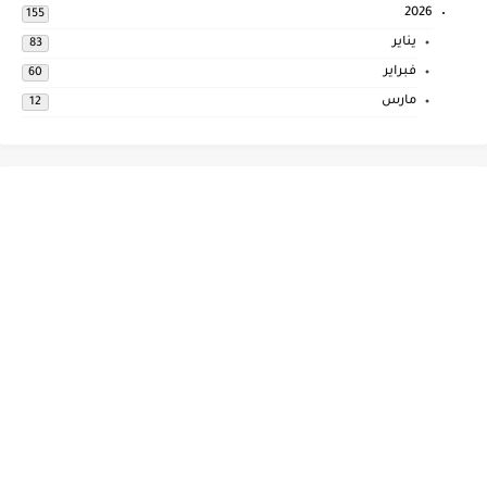
2026
155
يناير
83
فبراير
60
مارس
12