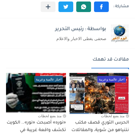
بواسطة : رئيس التحرير
صحفى يغطى الاخبار والاعلام
مقالات قد تهمك
اخبار عالمية وعربية
اخبار عالمية وعربية
منذ بضع لحظات
منذ بضع لحظات
الحرس الثوري قصف مكتب
«نوره» أصبحت «نور».. الكويت
نتنياهو من شوية، والمقاتلات
تكشف واقعة غريبة في