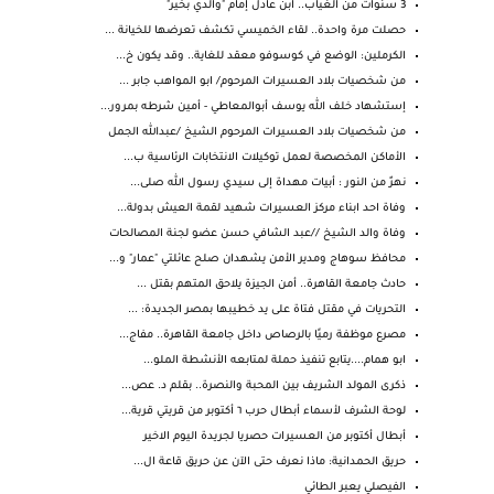
3 سنوات من الغياب.. ابن عادل إمام "والدي بخير"
حصلت مرة واحدة.. لقاء الخميسي تكشف تعرضها للخيانة ...
الكرملين: الوضع في كوسوفو معقد للغاية.. وقد يكون خ...
من شخصيات بلاد العسيرات المرحوم/ ابو المواهب جابر ...
إستشهاد خلف الله يوسف أبوالمعاطي - أمين شرطه بمرور...
من شخصيات بلاد العسيرات المرحوم الشيخ /عبدالله الجمل
الأماكن المخصصة لعمل توكيلات الانتخابات الرئاسية ب...
نهرٌ من النور : أبيات مهداة إلى سيدي رسول الله صلى...
وفاة احد ابناء مركز العسيرات شهيد لقمة العيش بدولة...
وفاة والد الشيخ //عبد الشافي حسن عضو لجنة المصالحات
محافظ سوهاج ومدير الأمن يشهدان صلح عائلتي "عمار" و...
حادث جامعة القاهرة.. أمن الجيزة يلاحق المتهم بقتل ...
التحريات في مقتل فتاة على يد خطيبها بمصر الجديدة: ...
مصرع موظفة رميًا بالرصاص داخل جامعة القاهرة.. مفاج...
ابو همام....يتابع تنفيذ حملة لمتابعه الأنشطة الملو...
ذكرى المولد الشريف بين المحبة والنصرة.. بقلم د. عص...
لوحة الشرف لأسماء أبطال حرب ٦ أكتوبر من قريتي قرية...
أبطال أكتوبر من العسيرات حصريا لجريدة اليوم الاخير
حريق الحمدانية: ماذا نعرف حتى الآن عن حريق قاعة ال...
الفيصلي يعبر الطائي