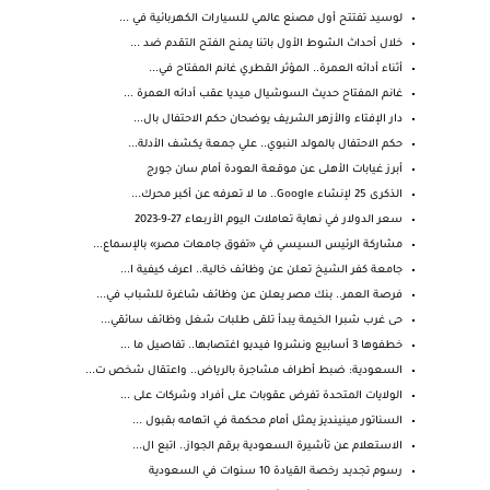
لوسيد تفتتح أول مصنع عالمي للسيارات الكهربائية في ...
خلال أحداث الشوط الأول باتنا يمنح الفتح التقدم ضد ...
أثناء أدائه العمرة.. المؤثر القطري غانم المفتاح في...
غانم المفتاح حديث السوشيال ميديا عقب أدائه العمرة ...
دار الإفتاء والأزهر الشريف يوضحان حكم الاحتفال بال...
حكم الاحتفال بالمولد النبوي.. علي جمعة يكشف الأدلة...
أبرز غيابات الأهلى عن موقعة العودة أمام سان جورج
الذكرى 25 لإنشاء Google.. ما لا تعرفه عن أكبر محرك...
سعر الدولار في نهاية تعاملات اليوم الأربعاء 27-9-2023
مشاركة الرئيس السيسي في «تفوق جامعات مصر» بالإسماع...
جامعة كفر الشيخ تعلن عن وظائف خالية.. اعرف كيفية ا...
فرصة العمر.. بنك مصر يعلن عن وظائف شاغرة للشباب في...
حى غرب شبرا الخيمة يبدأ تلقى طلبات شغل وظائف سائقي...
خطفوها 3 أسابيع ونشروا فيديو اغتصابها.. تفاصيل ما ...
السعودية: ضبط أطراف مشاجرة بالرياض.. واعتقال شخص ت...
الولايات المتحدة تفرض عقوبات على أفراد وشركات على ...
السناتور مينينديز يمثل أمام محكمة في اتهامه بقبول ...
الاستعلام عن تأشيرة السعودية برقم الجواز.. اتبع ال...
رسوم تجديد رخصة القيادة 10 سنوات في السعودية