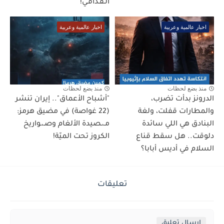
الـقـذافـي!
اخبار عالمية وعربية
اخبار عالمية وعربية
منذ بضع لحظات
منذ بضع لحظات
الدرونز بدأت تضرب،
"أشباح الأعماق".. إيران تنشر
والمطارات قفلت، ولغة
(22 غواصة) في مضيق هرمز:
البنادق هي اللي سائدة
مـ،ـصيدة الألغام وصـ،ـواريخ
دلوقت.. هل سقط قناع
الكروز تحت الميّة!
السلام في أديس أبابا؟
تعليقات
إرسال تعليق