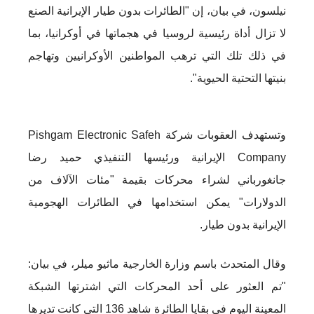
نيلسون، في بيان، إن "الطائرات بدون طيار الإيرانية الصنع
لا تزال أداة رئيسية لروسيا في هجماتها في أوكرانيا، بما
في ذلك تلك التي ترهب المواطنين الأوكرانيين وتهاجم
بنيتها التحتية الحيوية".
وتستهدف العقوبات شركة Pishgam Electronic Safeh
Company الإيرانية ورئيسها التنفيذي حميد رضا
جانغورباني لشراء محركات بقيمة "مئات الآلاف من
الدولارات" يمكن استخدامها في الطائرات الهجومية
الإيرانية بدون طيار.
وقال المتحدث باسم وزارة الخارجية ماثيو ميلر، في بيان:
"تم العثور على أحد المحركات التي اشترتها الشبكة
المعينة اليوم في بقايا الطائرة شاهد 136 التي كانت تديرها