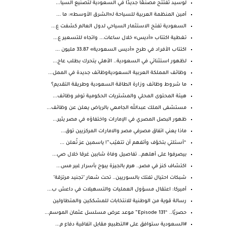
لوسيد تفتتح مصنعًا جديدًا في السعودية لتصنيع السيا...
أمين المنظمة العربية للسياحة لـ«الشرق الأوسط»: ما ...
السعودية تفتح الاستثمار السياحي لدول العالم كشفت ع...
تغطية اكتتاب «أديس» خلال ساعات... واتجاه للتسعير ع...
اكتتاب الأفراد في طرح «أديس السعودية» 33.87 مليون ...
لظهور استثنائي في السعودية.. الأهلي يتحرك بطلب عاج...
وظائف المملكة العربية السعوديةوظائف جديدة في الممل...
ما شروط وظائف وزارة الطاقة السعودية وطريقة التقديم؟
هيئة المحتوى المحلي والمشتريات الحكومية توفر وظائف...
مستشفى الملك عبدالله الجامعي بالرياض يعلن عن وظائف...
ظهور البصل المصري في الإمارات واختفاؤه في مصر يثير...
‏ماذا يعني اتفاق مصرفي مصر والامارات المركزيين توق...
“أسئلتي بتخوّف وأتفهم أن تتغيّب”! ياسمين عز تُعلن ...
بيصرفوا على أهلهم.. تفاصيل وفاة شابين غرقا خلال صي...
اكتشاف كنز في مصر.. هرم بالجيزة يبوح بأسرار غير مس...
شبكات احتيال تفتك بالسوريين.. تحت شعار "تجنيد مرتزقة"
أميركا: اعتقال مسؤول العمليات والتسهيلات في داعش ب...
رسالة قوية من الوطنية للانتخابات للمشككين والمتطاولين
حصريًا.. “Episode 131” موعد عرض مسلسل عثمان الموسم...
#السعودية ستوافق على #التطبيع مقابل اتفاقية دفاع م...