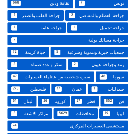
تونس
ثقافة ودين
668
7
جراحة العظام والمفاصل
جراحة القلب والصدر
1
2
جراحة تجميل
جراحة عامة
1
1
جراحة مسالك بولية
2
جمعيات خيرية وتنموية وشرعية
حياة كريمة
72
5
رمد وجراحة عيون
سكر و غدد صماء
2
2
سوريا
سيرة شخصية من عظماء العسيرات
47
48
صيدليات
عمان
فلسطين
275
17
1
فن
قطر
كورونا
لبنان
51
26
27
852
ليبيا
محافظات
مراكز الاشعة
2
5029
19
مستشفى العسيرات المركزى
74