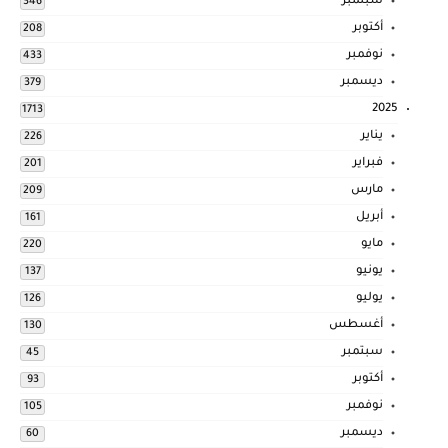
سبتمبر
346
أكتوبر
208
نوفمبر
433
ديسمبر
379
2025
1713
يناير
226
فبراير
201
مارس
209
أبريل
161
مايو
220
يونيو
137
يوليو
126
أغسطس
130
سبتمبر
45
أكتوبر
93
نوفمبر
105
ديسمبر
60