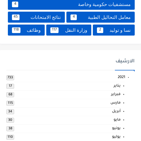
مستشفيات حكومية وخاصة
4
معامل التحاليل الطبية
نتائج الامتحانات
45
4
نسا و توليد
وزارة النقل
وظائف
118
117
2
الارشيف
2021
733
يناير
17
فبراير
68
مارس
115
أبريل
34
مايو
30
يونيو
38
يوليو
110