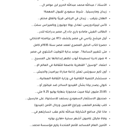
الأستاذ / عبدالله محمد عبدالله الحرير ابن عوامر ال...
زيدان ومارسيليا.. شرط سعودي لقبول المهمة!
الهلال يترقب .. زيدان في الرياض قريبًا واتفاق محتم...
كأس ليبرتادوريس: تعادل بوكا جونيورز وبالميراس سلبً...
الطالب الغيني مامادو باري جاء إلى مصر بدراجته للدر...
أول مرشح رئاسي في مصر يكشف لـRT عن برنامجه الانتخابي
حصريا كتاب الدليل المصري لعمد مصر سنة 1935م كامل
متى تتغيير الساعة؟.. موعد بداية التوقيت الشتوي في مصر
4 صور نادرة لسميحة أيوب تظهر إبداعاتها على المسرح ...
اعتماد “لوسيل” القطرية عاصمة للثقافة في العالم الإ...
أون تايم سبورتس تعلن إذاعة مباراة بيراميدز والجيش ...
مستشار التنمية الثقافية في وزارة الثقافة العمانية:...
نابولي يصدر بيانا بشأن الفيديو الساخر ضد فيكتور أو...
23.85 مليون ليلة مبيت محجوزة بنهاية يوليو 9.25 ملي...
صندوق الاستثمار السعودي يستعد للاستحواذ على مارسيل...
كلب يقتحم الملعب ويراوغ اللاعبين ورجال الأمن (فيديو)
ماذا قال مدافع الشارقة عبدالله غانم عقب خسارتهم في...
وفاة مايكل غامبون أشهر سحرة «هاري بوتر»
الأمين العام المساعد للأمم المتحدة يكرم مؤسسة محمد...