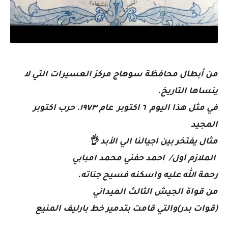
من أبطال محافظة سوهاج مركز العسيرات التي لا
ينساها التاريخ.
في مثل هذا اليوم ٦ اكتوبر عام ١٩٧٣. حرب اكتوبر
المجيد
مثال يفتخر بين اجيالنا الي الأبد 👌
الملازم اول/ احمد حفني محمد امبابي
رحمة الله عليه واسكنه فسيح جناته.
من قواة الجيش الثالث الميداني
(قوات بدر)والتي قامت بتدمير خط بارليف المنيع