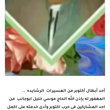
أحد أبطال أكتوبر من العسيرات الرشايده ..
المغفور له بإذن الله الحاج موسي خليل ابوجانب من
احد المشاركين فى حرب اكتوبر وأدى خدمته على اكمل