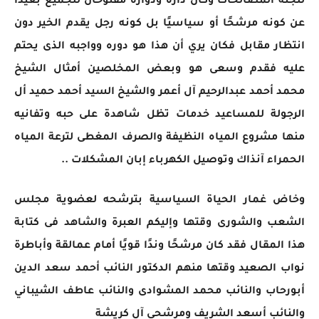
للجنة المصالحات وكان داره ودواره مفتوحان للجميع بعيدّا
عن كونه مرشحًا أو سياسيًا بل كونه رجل يقدم الخير دون
انتظار مقابل فكان يري أن هذا هو دوره وواجبه الذى يحتم
عليه فقدم وسعى هو وبعض المخلصين أمثال الشيخ
محمد أحمد عبدالرحيم آل أعمر والشيخ السيد أحمد حميد أل
الرجولة للمساعيد خدمات تظل شاهدة على حبه وتفانيه
منها مشروع المياه النظيفة والصرف المغطى لترعة المياه
الحمراء آنذاك وتوصيل الكهرباء إبان المشكلات ..
وخاض غمار الحياة السياسية بترشحه لعضوية مجلس
الشعب والشورى وقتها وإليكم العبرة والشاهد فى كتابة
هذا المقال فقد كان مرشحًا وندًا قويًا أمام عمالقة وأباطرة
نواب الصعيد وقتها منهم الدكتور النائب أحمد سعد الدين
أبورحاب والنائب محمد المشوادى والنائب عاطف الشيباني
والنائب أسعد الشريف ومرشحى آل كريشة