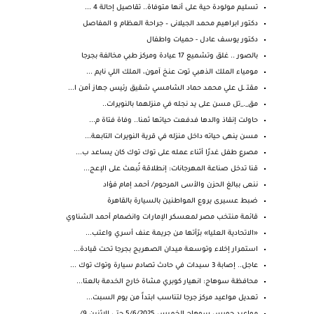
تسليم مولودة حية على أنها متوفاة.. تقاصيل إحالة 4 ...
دكتور ابراهيم محمد الجيلانى – جراحة العظام و المفاصل
دكتور يوسف عادل - حميات واطفال
بالصور .. غلق وتشميع 17 عيادة ومركز طبي مخالفة بجرجا
مومياء الملك الذهبي توت عنخ آمون، الملك اللي نايم ...
مقتـ ـل علي محمد حماد الشامسي شقيق رئيس جهاز أمن ا...
مق_._تل مسن على يد نجله في منزلهما بالنويرات..
حاولت إنقاذ والدها فدفعت حياتها ثمنا.. وفاة فتاة م...
مسن ينهى حياته داخل منزله في قرية النويرات التابعة...
مصرع طفل غدرًا أثناء عمله على توك توك كان يساعد ب...
قنا تدخل صناعة المهرجانات: إنطلاقة تُبعث على الإعج...
ننعى ببالغ الحزن والأسى المرحوم/ أحمد إمام فؤاد
ضبط عسيرى يروع المواطنين بالسيارة بالقاهرة
قائمة منتخب مصر لمعسكر الإمارات وانضمام أحمد الشناوي
«الاتحادية العليا» برّأتها من جريمة عنف أسري واعتب...
استمرار إخلاء وتوسعة ميدان الصهريج بجرجا تحت قيادة...
عاجل.. إصابة 3 سيدات في حادث تصادم سيارة وتوك توك ...
محافظة سوهاج: انهيار كوبري مشاة خارج الخدمة بالعتا...
تعديل مواعيد مركز جرجا لتناسب ابتداً من يوم السبت...