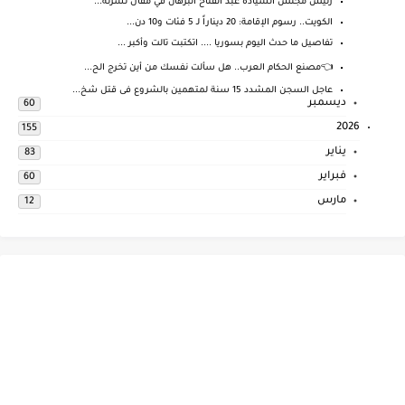
رئيس مجلس السيادة عبد الفتاح البرهان في مقال نشرته...
الكويت.. رسوم الإقامة: 20 ديناراً لـ 5 فئات و10 دن...
تفاصيل ما حدث اليوم بسوريا .... اتكتبت تالت وأكبر ...
👈مصنع الحكام العرب.. هل سألت نفسك من أين تخرج الح...
عاجل السجن المشدد 15 سنة لمتهمين بالشروع فى قتل شخ...
ديسمبر
60
2026
155
يناير
83
فبراير
60
مارس
12