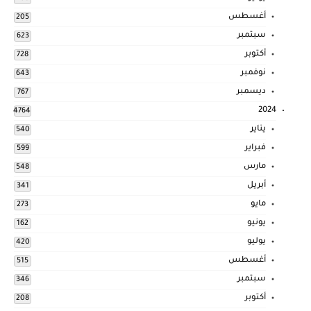
أغسطس
205
سبتمبر
623
أكتوبر
728
نوفمبر
643
ديسمبر
767
2024
4764
يناير
540
فبراير
599
مارس
548
أبريل
341
مايو
273
يونيو
162
يوليو
420
أغسطس
515
سبتمبر
346
أكتوبر
208