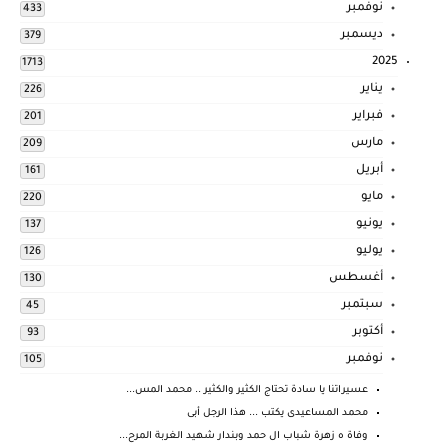
نوفمبر
433
ديسمبر
379
2025
1713
يناير
226
فبراير
201
مارس
209
أبريل
161
مايو
220
يونيو
137
يوليو
126
أغسطس
130
سبتمبر
45
أكتوبر
93
نوفمبر
105
عسيراتنا يا سادة تحتاج الكثير والكثير .. محمد المس...
محمد المساعيدى يكتب ... هذا الرجل أبى
وفاة ه زهرة شباب ال حمد وبندار شهيد الغربة المرح...