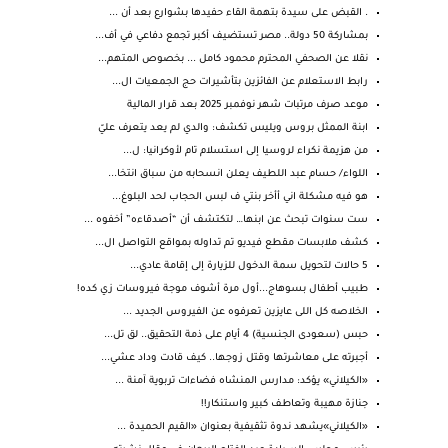
. القبض على سيدة بتهمة القاء حفيدها بشوارع بعد أن ...
بمشاركة 50 دولة.. مصر تستضيف أكبر تجمع دفاعي في أف...
نقلا عن الصحفي المحترم محمود كامل ... بخصوص المتهم...
رابط الاستعلام عن الفائزين بتأشيرات حج الجمعيات ال...
موعد صرف مرتبات شهر نوفمبر 2025 بعد قرار المالية
ابنة الممثل بروس ويليس تكشف: والدي لم يعد يتعرف عليّ
من هزيمة نكراء لروسيا إلى استسلام تام لأوكرانيا: ل...
اللواء/ حسام عبد اللطيف يعلن انسحابه من سباق انتخا...
هو فيه مشكلة اني أأخر بنتي ف لبس الحجاب لحد البلوغ...
ست سنوات تبحث عن ابنها… لتكتشف أن “أصدقاءه” أخفوه ...
كشف ملابسات مقطع فيديو تم تداوله بمواقع التواصل ال...
5 حالات لتحويل سمة الدخول للزيارة إلى إقامة عادي...
طبيب أطفال بسوهاج...أول مرة أشوف موجة فيروسات زي كده!
الخلاصه كل اللى عايزين تعرفوه عن الفيروس الجديد ...
حبس (سعودى الجنسية) 4 أيام على ذمة التحقيق.. لق تل...
أجبرته على معاشرتها وقتل زوجها.. كيف قادت وداد عشي...
«الكيلاني» يؤكد: مدارس المنشاه فضاءات تربوية آمنة ...
جنازة مهيبة وتعاطف كبير واستنكار!!
«الكيلاني»يشهد ندوة تثقيفية بعنوان «القيم الحميدة ...