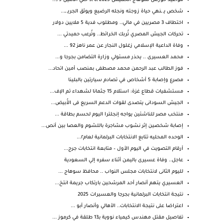
مواعيد حورس سوهاج الخميس 5/6/2025 حتي الاثنين 9/...
شخص يـ ـنهي حياة زوجته ونجله الرضيع ويوثق الجريـ ـ...
اختطاف 3 مصريين في مالي.. ومطلوب فدية 5 ملايين دولار
تحركات الجيش المصري تُربك الخرائط.. وتُرعب حميدتي ...
وفاة الداعية الإسلامي زغلول النجار عن عمر ناهز 92 ...
محمد العسيرى .. يحذر مسئولي وزارة التضامن بجرجا و...
فوز الطالب عبد الرحمن محمد مصطفى بمنصب أمين اتحاد...
مصرع وإصابة 5 أشخاص في تصادم سيارتين بالبلينا
مستشفيات قطاع غزة: استلام 15 جثمانا لشهداء تم الإف...
الجيش السودانى يتصدى لقوات الدعم السريع فى الأُبيض...
منتخب مصر للناشئين يواجه إنجلترا اليوم لحسم بطاقة ...
إصابة شخصين إثر نشوب مشاجرة باللشوم والعصا بين أنص...
الوحده المحليه تتابع الانتخابات البرلمانية لعام٢...
أرقام التصويت في اليوم الأول – متابعة انتخابات جرج...
عاجل.. وفاة عسيرى باليمن أثناء سفره إلي السعودية
لليوم الثانى لانتخابات مجلس النواب .. محافظ سوهاج ...
العسيري يتهم أنصار أحد المرشحين بارتكاب جريمة انتخ...
نتيجة انتخابات البرلمانية بجرجا والعسيرات 2025
اعتراضا على نتيجة الانتخابات.. الأهالي وأنصار أبو ...
تفاصيل مقتل مهندس كيمياء نووية بـ13 طلقة في كرموز ...