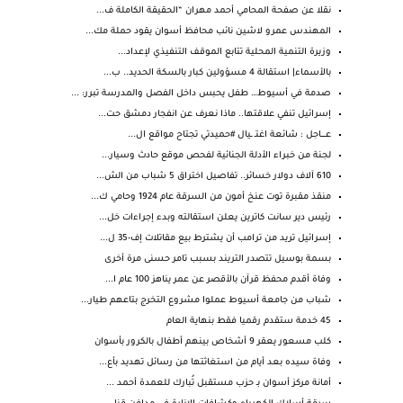
نقلا عن صفحة المحامي أحمد مهران “الحقيقة الكاملة ف...
المهندس عمرو لاشين نائب محافظ أسوان يقود حملة مك...
وزيرة التنمية المحلية تتابع الموقف التنفيذي لإعداد...
بالأسماء| استقالة 4 مسؤولين كبار بالسكة الحديد.. ب...
صدمة في أسيوط… طفل يحبس داخل الفصل والمدرسة تبرر: ...
إسرائيل تنفي علاقتها.. ماذا نعرف عن انفجار دمشق حت...
عـــــاجل : شائعة اغتـ ـيال #حميدتي تجتاح مواقع ال...
لجنة من خبراء الأدلة الجنائية لفحص موقع حادث وسيار...
610 آلاف دولار خسائر.. تفاصيل اختراق 5 شباب من الش...
منقذ مقبرة توت عنخ أمون من السرقة عام 1924 وحامي ك...
رئيس دير سانت كاترين يعلن استقالته وبدء إجراءات خل...
إسرائيل تريد من ترامب أن يشترط بيع مقاتلات إف-35 ل...
بسمة بوسيل تتصدر التريند بسبب تامر حسنى مرة أخرى
وفاة أقدم محفظ قرآن بالأقصر عن عمر يناهز 100 عام ا...
شباب من جامعة أسيوط عملوا مشروع التخرج بتاعهم طيار...
45 خدمة ستقدم رقميا فقط بنهاية العام
كلب مسعور يعقر 9 أشخاص بينهم أطفال بالكرور بأسوان
وفاة سيده بعد أيام من استغاثتها من رسائل تهديد بأع...
أمانة مركز أسوان بـ حزب مستقبل تُبارك للعمدة أحمد ...