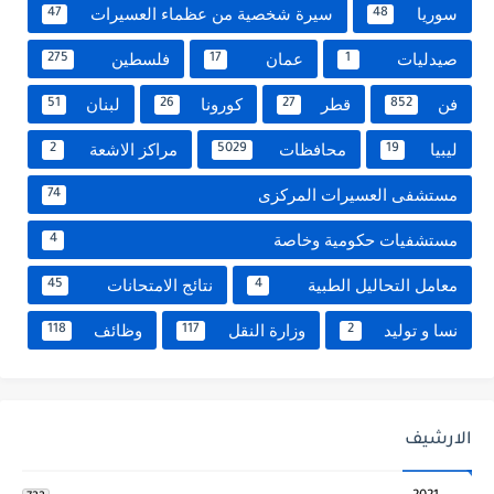
سوريا
سيرة شخصية من عظماء العسيرات
47
48
صيدليات
عمان
فلسطين
275
17
1
فن
قطر
كورونا
لبنان
51
26
27
852
ليبيا
محافظات
مراكز الاشعة
2
5029
19
مستشفى العسيرات المركزى
74
مستشفيات حكومية وخاصة
4
معامل التحاليل الطبية
نتائج الامتحانات
45
4
نسا و توليد
وزارة النقل
وظائف
118
117
2
الارشيف