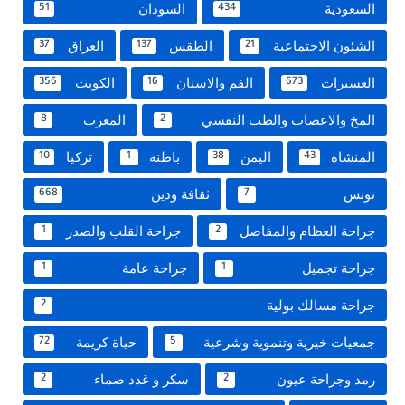
السعودية
السودان
51
434
الشئون الاجتماعية
الطقس
العراق
37
137
21
العسيرات
الفم والاسنان
الكويت
356
16
673
المخ والاعصاب والطب النفسي
المغرب
8
2
المنشاة
اليمن
باطنة
تركيا
10
1
38
43
تونس
ثقافة ودين
668
7
جراحة العظام والمفاصل
جراحة القلب والصدر
1
2
جراحة تجميل
جراحة عامة
1
1
جراحة مسالك بولية
2
جمعيات خيرية وتنموية وشرعية
حياة كريمة
72
5
رمد وجراحة عيون
سكر و غدد صماء
2
2