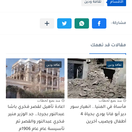
الأقسام
ثقافة ودين
مقالات قد تهمك
ثقافة ودين
ثقافة ودين
منذ بضع لحظات
منذ بضع لحظات
مأساة في المنيا.. انهيار سور
اعادة تأهيل لقصر فخري باشا
دير أبو فانا يودي بحياة 4
عبدالنور بجرجا… جد الوزير منير
أطفال ويصيب آخرين
فخري عبدالنور والقصر تم
تأسيسة عام عام 1906م