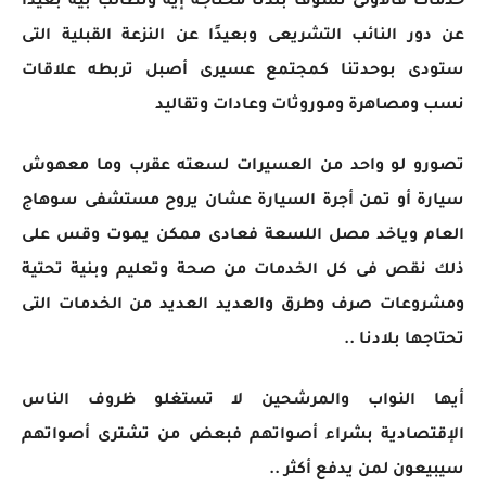
خدمات فالأولى نشوف بلدنا محتاجة إيه ونطالب بيه بعيدًا
عن دور النائب التشريعى وبعيدًا عن النزعة القبلية التى
ستودى بوحدتنا كمجتمع عسيرى أصبل تربطه علاقات
نسب ومصاهرة وموروثات وعادات وتقاليد
تصورو لو واحد من العسيرات لسعته عقرب وما معهوش
سيارة أو تمن أجرة السيارة عشان يروح مستشفى سوهاج
العام وياخد مصل اللسعة فعادى ممكن يموت وقس على
ذلك نقص فى كل الخدمات من صحة وتعليم وبنية تحتية
ومشروعات صرف وطرق والعديد العديد من الخدمات التى
تحتاجها بلادنا ..
أيها النواب والمرشحين لا تستغلو ظروف الناس
الإقتصادية بشراء أصواتهم فبعض من تشترى أصواتهم
سيبيعون لمن يدفع أكثر ..