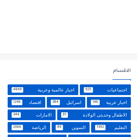
الاقسام
اجتماعيات
اخبار عالمية وعربية
4849
925
اخبار عربية
اسرائيل
اقتصاد
1246
384
146
الاطفال وحديثى الولادة
الامارات
344
81
التعليم
التموين
الرياضة
2066
89
1392