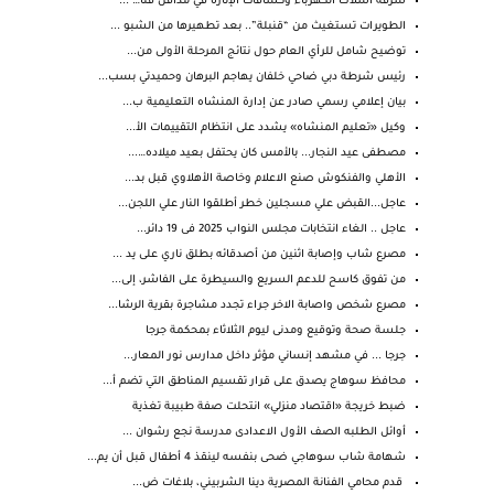
سرقة أسلاك الكهرباء وكشافات الإنارة في مدافن قنا… ...
الطويرات تستغيث من “قنبلة”.. بعد تطهيرها من الشبو ...
توضيح شامل للرأي العام حول نتائج المرحلة الأولى من...
رئيس شرطة دبي ضاحي خلفان يهاجم البرهان وحميدتي بسب...
بيان إعلامي رسمي صادر عن إدارة المنشاه التعليمية ب...
وكيل «تعليم المنشاه» يشدد على انتظام التقييمات الأ...
مصطفى عيد النجار... بالأمس كان يحتفل بعيد ميلاده…...
الأهلي والفنكوش صنع الاعلام وخاصة الأهلاوي قبل بد...
عاجل...القبض علي مسجلين خطر أطلقوا النار علي اللجن...
عاجل .. الغاء انتخابات مجلس النواب 2025 فى 19 دائر...
مصرع شاب وإصابة اثنين من أصدقائه بطلق ناري على يد ...
من تفوق كاسح للدعم السريع والسيطرة على الفاشر، إلى...
مصرع شخص واصابة الاخر جراء تجدد مشاجرة بقرية الرشا...
جلسة صحة وتوقيع ومدنى ليوم الثلاثاء بمحكمة جرجا
جرجا ... في مشهد إنساني مؤثر داخل مدارس نور المعار...
محافظ سوهاج يصدق على قرار تقسيم المناطق التي تضم أ...
ضبط خريجة «اقتصاد منزلي» انتحلت صفة طبيبة تغذية
أوائل الطلبه الصف الأول الاعدادى مدرسة نجع رشوان ...
شهامة شاب سوهاجي ضحى بنفسه لينقذ 4 أطفال قبل أن يم...
قدم محامي الفنانة المصرية دينا الشربيني، بلاغات ض...