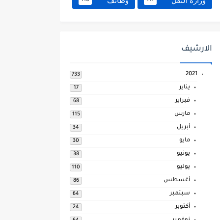
وزارة النقل
وظائف
118
117
الارشيف
2021
733
يناير
17
فبراير
68
مارس
115
أبريل
34
مايو
30
يونيو
38
يوليو
110
أغسطس
86
سبتمبر
64
أكتوبر
24