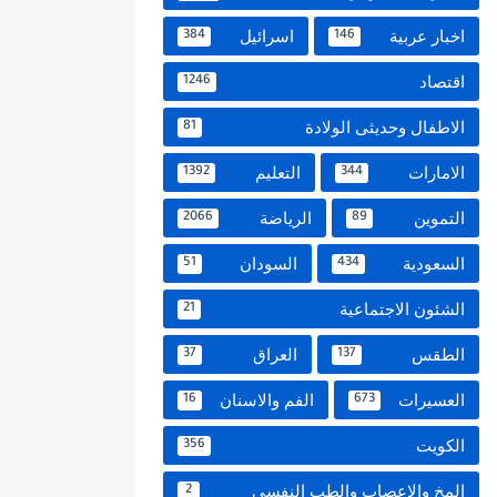
اخبار عربية
اسرائيل
384
146
اقتصاد
1246
الاطفال وحديثى الولادة
81
الامارات
التعليم
1392
344
التموين
الرياضة
2066
89
السعودية
السودان
51
434
الشئون الاجتماعية
21
الطقس
العراق
37
137
العسيرات
الفم والاسنان
16
673
الكويت
356
المخ والاعصاب والطب النفسي
2