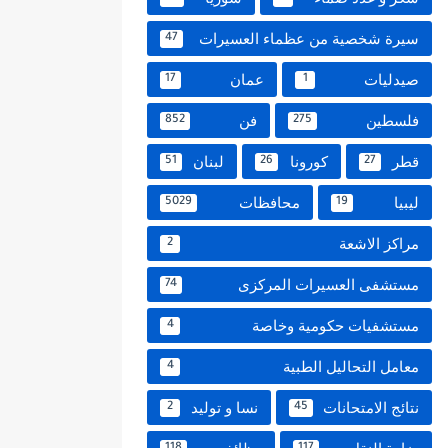
سيرة شخصية من عظماء العسيرات
47
صيدليات
عمان
17
1
فلسطين
فن
852
275
قطر
كورونا
لبنان
51
26
27
ليبيا
محافظات
5029
19
مراكز الاشعة
2
مستشفى العسيرات المركزى
74
مستشفيات حكومية وخاصة
4
معامل التحاليل الطبية
4
نتائج الامتحانات
نسا و توليد
2
45