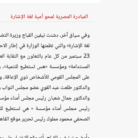
المبادرة المصرية لمحو أمية لغة الإشارة
وفي سياق آخر، دشنت نيفين القباج وزيرة التضا
لغة الإشارة» والتي نظمتها الوزارة في إطار الاح
23 سبتمبر من كل عام بالتعاون مع النقابة 
المستدامة» ومؤسسة «هس تستطيع للتنمية»، و
على المجلس القومي للأشخاص ذوي الإعاقة، و
والدكتور طلعت عبد القوي عضو مجلس النواب ور
والدكتور جمال شعبان رئيس مجلس أمناء مؤسسة
رئيس مجلس أمناء مؤسسة « هي تستطيع للتنمية
الصحفي محمود مملوك رئيس تحرير موقع القاهرة 24، ولفيف من الشخصيات العامة والإعلام