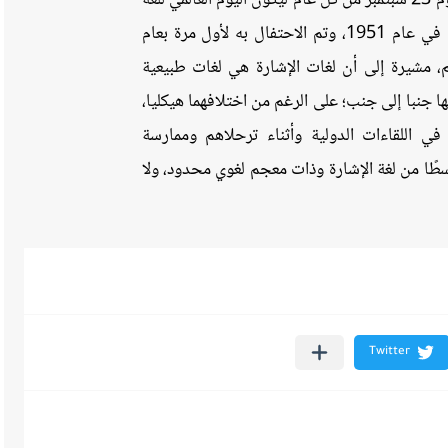
وأوضحت نيفين القباج، أنه وقع الاختيار على يوم 23 سبتمبر من كل عام ليكون اليوم العالمي للغة
الإشارة؛ لأنه تاريخ إنشاء الاتحاد العالمي للصم في عام 1951، وتم الاحتفال به لأول مرة بعام
لصم، مشيرة إلى أن لغات الإشارة هي لغات طبيعية
ا جنبا إلى جنب؛ على الرغم من اختلافهما هيكليا،
ي اللقاءات الدولية وأثناء ترحلاهم وممارسة
بسطًا من لغة الإشارة وذات معجم لغوي محدود، ولا