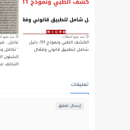
منذ بضع لحظات
منذ بضع ل
الكشف الطبي ونموذج 111: دليل
عاجل.. من
شامل لتطبيق قانوني وفعّال
" تكافل وك
الشئون الا
التخلف عن
تعليقات
إرسال تعليق