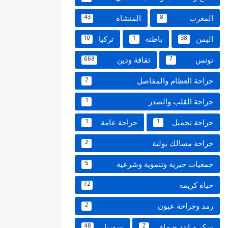
المغرب
المنشاة
43
8
اليمن
باطنة
تركيا
10
1
38
تونس
ثقافة ودين
668
7
جراحة العظام والمفاصل
2
جراحة القلب والصدر
1
جراحة تجميل
جراحة عامة
1
1
جراحة مسالك بولية
2
جمعيات خيرية وتنموية وشرعية
5
حياة كريمة
72
رمد وجراحة عيون
2
سكر و غدد صماء
سوريا
48
2