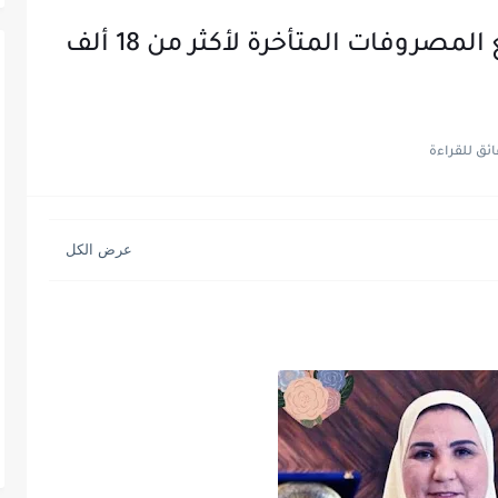
38 مليون جنيه.. التضامن تدفع المصروفات المتأخرة لأكثر من 18 ألف