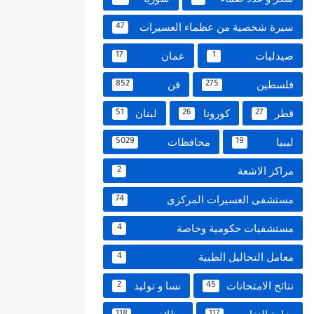
سيرة شخصية من عظماء العسيرات
47
صيدليات
عمان
17
1
فلسطين
فن
852
275
قطر
كورونا
لبنان
51
26
27
ليبيا
محافظات
5029
19
مراكز الاشعة
2
مستشفى العسيرات المركزى
74
مستشفيات حكومية وخاصة
4
معامل التحاليل الطبية
4
نتائج الامتحانات
نسا و توليد
2
45