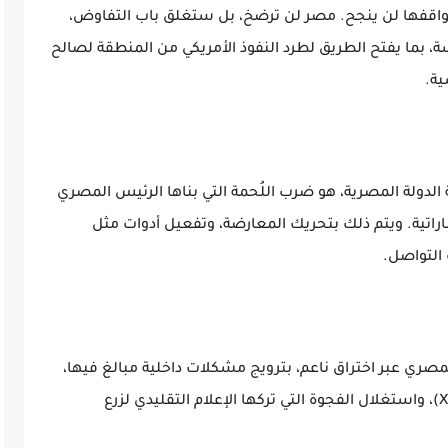
ر مواقفها لن ينجح. مصر لن ترضخ، بل ستغلق باب التفاوض،
، بما يفتح الطريق لطرد النفوذ الأمريكي من المنطقة لصالح
ة.
ة الدولة المصرية، هو ضرب اللُحمة التي بناها الرئيس المصري
اراتية. ويتم ذلك بتحريك المعارضة، وتفعيل أدوات مثل
التواصل.
صري عبر اختراق ناعم، بترويج مشكلات داخلية مبالغ فيها،
وتنظيم مساحات رأي على منصات مثل "تويتر" (X)، واستغلال الفجوة التي تركها الإعلام التقليدي لزرع