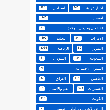
اخبار عربية
اسرائيل
384
146
اقتصاد
1246
الاطفال وحديثى الولادة
81
الامارات
التعليم
1392
344
التموين
الرياضة
2066
89
السعودية
السودان
51
434
الشئون الاجتماعية
21
الطقس
العراق
37
137
العسيرات
الفم والاسنان
16
673
الكويت
356
المخ والاعصاب والطب النفسي
2