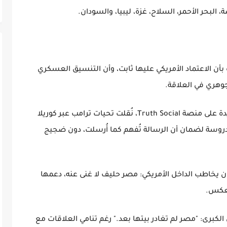
 البحر الأحمر، السلاح، غزة، ليبيا، والسودان.
ة بأن الاعتماد الأمريكي عليها ثابت، وأن التنسيق العسكري
جوهري في العلاقة.
2. فتح باب لترامب عبر قناة "آمنة": بدلًا من تغريدة على منصة Truth Social، نُقلت تحيات ترامب عبر كوريلا
وسة لضمان أن الرسالة تُفهم كما أُرسلت، دون ضجيج
ون يخاطب الداخل الأمريكي: مصر حليف لا غنى عنه، دعمها
لعكس.
 الكبرى: "مصر لم تغادر بيتها بعد." رغم تنامي العلاقات مع