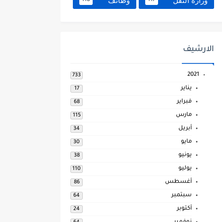
وزارة النقل
وظائف
118
117
الارشيف
2021
733
يناير
17
فبراير
68
مارس
115
أبريل
34
مايو
30
يونيو
38
يوليو
110
أغسطس
86
سبتمبر
64
أكتوبر
24