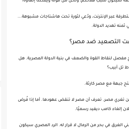
ضة سيكون سبب هلاككم، ونحن من موّله ويمكننا إنهاؤه!"
رفة عبر الإنترنت، ودُعي لثورة تحت هاشتاجات مشبوهة...
منه تهديد الدولة.
وقت التصعيد ضد مصر؟
ح مفصل لنقاط القوة والضعف في بنية الدولة المصرية. هل
 تل أبيب؟
تح جبهة مع مصر كارثة.
 فلن تغري مصر. تعرف أن مصر لا تنقض عهودها. أما إذا فُرض
ان إلغاء كامب ديفيد رسميًا.
 الغرق في بحر من الرمال لا قرار له. الرد المصري سيكون