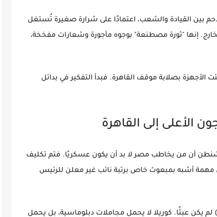
م بين القيادة والشعب، اعتمادًا على شرارة صغيرة تُستغل
ارج. إنها "ثورة مصطنعة" بوجوه مأجورة وشعارات مفخخة،
 الأجهزة بصلابة موقف القاهرة. فبدأ التفكير في بدائل
ون الأعلى إلى القاهرة
نطن أن من يخاطب مصر لا بد أن يكون عسكريًا. فتم تكليف
 في مهمة أشبه بمبعوث خاص برتبة نائب غير معلن للرئيس
م) لم يكن عبثًا. كوريلا لا يحمل مجاملات دبلوماسية، بل يحمل