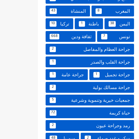
المغرب
المنشاة
43
8
اليمن
باطنة
تركيا
10
1
38
تونس
ثقافة ودين
668
7
جراحة العظام والمفاصل
2
جراحة القلب والصدر
1
جراحة تجميل
جراحة عامة
1
1
جراحة مسالك بولية
2
جمعيات خيرية وتنموية وشرعية
5
حياة كريمة
72
رمد وجراحة عيون
2
سكر و غدد صماء
سوريا
48
2