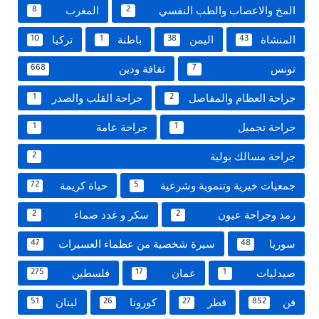
المخ والاعصاب والطب النفسي
المغرب
8
2
المنشاة
اليمن
باطنة
تركيا
10
1
38
43
تونس
ثقافة ودين
668
7
جراحة العظام والمفاصل
جراحة القلب والصدر
1
2
جراحة تجميل
جراحة عامة
1
1
جراحة مسالك بولية
2
جمعيات خيرية وتنموية وشرعية
حياة كريمة
72
5
رمد وجراحة عيون
سكر و غدد صماء
2
2
سوريا
سيرة شخصية من عظماء العسيرات
47
48
صيدليات
عمان
فلسطين
275
17
1
فن
قطر
كورونا
لبنان
51
26
27
852