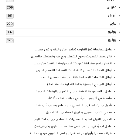
مارس
209
أبريل
161
مايو
220
يونيو
137
يوليو
126
عاجل...مأساة تهز القلوب تخلص من والدته وادّعى ضيا...
كان بيجهز لخطوبته وخرج لشغله رجع هو وخطيبته جثاميـ.ـن
انهيار منجم بمنطقة "هويت" الصحراوية الواقعة بين مد...
أوائل الصف الخامس كلية البنات القبطية القسم العربى
أوائل الشهادة الإعدادية ٢٠٢٥ مدرسه الحسين الاعداد...
أوائل البرامج المميزة بكلية التجارة جامعة بنها ( ...
عاجل...السعودية تكشف حجم الأضرار والوفيات الناجمة ...
مأساة في أخميم .. أم تُنهي حياة ابنتها خـنقًا "تأد...
تأجيل جنازة المطرب الشعبي أحمد عامر بسبب آثار حقنة...
مصرع شاب عسيرى بطريق الهماص.. التفاصيل
الصورة الاولى لفقيد العسيرات بالهماص جراء حادث اليم
عاجل اب يُنهي حياة نجله في مشهد مأساوي يهز قرية بن...
هؤلاء تقدموا بأوراق ترشحهم لمجلس الشيوخ فردي محافظ...