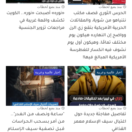
منذ بضع لحظات
منذ بضع لحظات
الحرس الثوري قصف مكتب
«نوره» أصبحت «نور».. الكويت
نتنياهو من شوية، والمقاتلات
تكشف واقعة غريبة في
الحربية الأمريكية بتقع زي الرز،
مراجعات تزوير الجنسية
وواضح إن النهارده هيكون يوم
مختلف تمامًا، وهيكون أول يوم
نشوف فيه انكسار للغطرسة
الأمريكية المبالغ فيها!
اخبار عالمية وعربية
اخبار عالمية وعربية
منذ بضع لحظات
منذ بضع لحظات
تفاصيل مفاجئة جديدة حول
"سـاعـة ونـصـف مـن الـغـدر"..
اغتيال سيف الإسلام معمر
مـن أمـر بـسـحـب الـحـراسات
القذافي
قـبـل تـصـفـيـة سـيـف الـإسـلـام