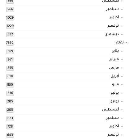
أغسطس
569
سبتمبر
966
أكتوبر
1029
نوفمبر
1229
ديسمبر
522
2023
7140
يناير
569
فبراير
361
مارس
855
أبريل
818
مايو
830
يونيو
536
يوليو
205
أغسطس
205
سبتمبر
623
أكتوبر
728
نوفمبر
643