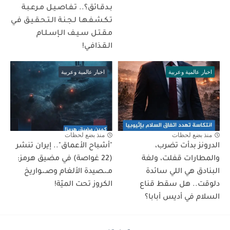
بـدقـائق؟.. تـفـاصـيـل مـرعـبـة
تـكـشـفـهـا لـجـنـة الـتـحـقـيـق فـي
مـقـتـل سـيـف الـإسـلـام
الـقـذافـي!
اخبار عالمية وعربية
اخبار عالمية وعربية
منذ بضع لحظات
منذ بضع لحظات
الدرونز بدأت تضرب،
"أشباح الأعماق".. إيران تنشر
والمطارات قفلت، ولغة
(22 غواصة) في مضيق هرمز:
البنادق هي اللي سائدة
مـ،ـصيدة الألغام وصـ،ـواريخ
دلوقت.. هل سقط قناع
الكروز تحت الميّة!
السلام في أديس أبابا؟