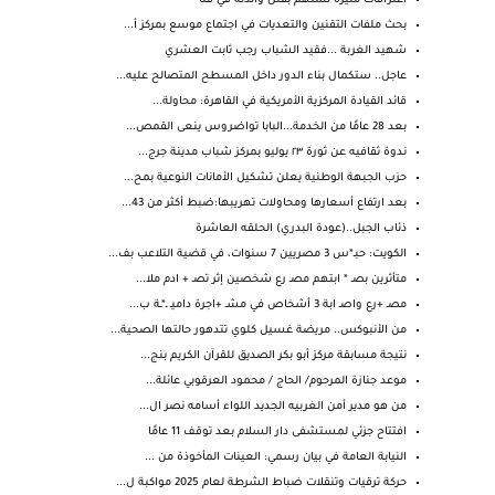
اعترافات مثيرة للمتهم بقتل والدته في قنا
بحث ملفات التقنين والتعديات في اجتماع موسع بمركز أ...
شهيد الغربة ...فقيد الشباب رجب ثابت العشري
عاجل.. ستكمال بناء الدور داخل المسطح المتصالح عليه...
قائد القيادة المركزية الأمريكية في القاهرة: محاولة...
بعد 28 عامًا من الخدمة...البابا تواضروس ينعى القمص...
ندوة ثقافيه عن ثورة ٢٣ يوليو بمركز شباب مدينة جرج...
حزب الجبهة الوطنية يعلن تشكيل الأمانات النوعية بمح...
بعد ارتفاع أسعارها ومحاولات تهريبها:ضبط أكثر من 43...
ذئاب الجبل..(عودة البدري) الحلقه العاشرة
الكويت: حبـ*س 3 مصريين 7 سنوات، في قضية التلاعب بف...
متأثرين بصـ * ابتهم مصـ رع شخصين إثر تصـ + ادم ملا...
مصـ +رع واصـ ابة 3 أشخاص في مشـ +اجرة داميـ ـ*ـة ب...
من الأنبوكس.. مريضة غسيل كلوي تتدهور حالتها الصحية...
نتيجة مسابقة مركز أبو بكر الصديق للقرآن الكريم بنج...
موعد جنازة المرحوم/ الحاج / محمود العرقوبي عائلة...
من هو مدير أمن الغربيه الجديد اللواء أسامه نصر ال...
افتتاح جزئي لمستشفى دار السلام بعد توقف 11 عامًا
النيابة العامة في بيان رسمي: العينات المأخوذة من ...
حركة ترقيات وتنقلات ضباط الشرطة لعام 2025 مواكبة ل...