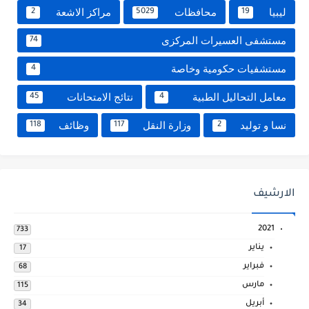
ليبيا
محافظات
مراكز الاشعة
2
5029
19
مستشفى العسيرات المركزى
74
مستشفيات حكومية وخاصة
4
معامل التحاليل الطبية
نتائج الامتحانات
45
4
نسا و توليد
وزارة النقل
وظائف
118
117
2
الارشيف
2021
733
يناير
17
فبراير
68
مارس
115
أبريل
34