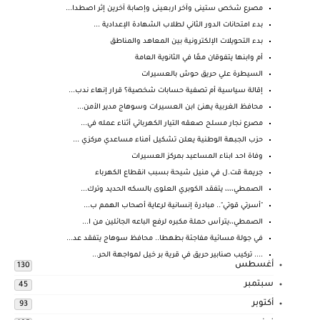
مصرع شخص ستينى وآخر اربعينى وإصابة آخرين إثر اصطدا...
بدء امتحانات الدور الثاني لطلاب الشهادة الإعدادية ...
بدء التحويلات الإلكترونية بين المعاهد والمناطق
أم وابنها يتفوقان معًا في الثانوية العامة
السيطرة علي حريق حوش بالعسيرات
إقالة سياسية أم تصفية حسابات شخصية؟ قرار إنهاء ندب...
محافظ الغربية يهنئ ابن العسيرات وسوهاج مدير الأمن...
مصرع نجار مسلح صعقه التيار الكهربائي أثناء عمله في...
حزب الجبهة الوطنية يعلن تشكيل أمناء مساعدي مركزي ...
وفاة احد ابناء المساعيد بمركز العسيرات
جريمة قت.ل في منيل شيحة بسبب انقطاع الكهرباء
الصمطي،،،، يتفقد الكوبري العلوى بالسكه الحديد وترك...
"أسرتي قوتي".. مبادرة إنسانية لرعاية أصحاب الهمم ب...
الصمطي،،يترأس حملة مكبره لرفع الباعه الجائلين من ا...
في جولة مسائية مفاجئة بطهطا.. محافظ سوهاج يتفقد عد...
.... تركيب صنابير حريق في قرية بر خيل لمواجهة الحر...
أغسطس
130
سبتمبر
45
أكتوبر
93