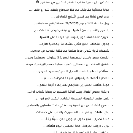
القبض على مديرة مكتب الشهر العقاري في دمنهور 🏛️ ...
جولة مسائية مفاجئة.. محافظ سوهاج يتفقد شوارع خلف ا...
جرجا تودع عَلَمًا مِن أعلامِ التَّبليغِ الصّادقين ...
رول جلسة الثلاثاء يوم 22/7/2025 صحة توقيع محكمة جر...
بالصور والأسماء من أعلنوا عن نيتهم خوض أنتخابات مج...
تحرير 617 مخالفة تموينية وتشديد الرقابة على الأسوا...
جدول امتحانات الدور الثاني للشهادة الإعدادية الازه...
شهداء قرية شوني مركز طنطا محافظة الغربيه في حروب...
الكويت حبس رئيس المطبعة السرية 3 سنوات، ومعلمة ومو...
شقيق المهندس مصطفى شهيد عملية حسم الإرهابية: فرحه ...
نسألكم الدعاء بالشفاء العاجل للحاج / محمود العرقوب...
الداخلية أعضاء خلية بولاق التابعة لحركة حسـ .. ـم ...
عودة عائلات الحلب إلى منازلهم بعد إنهاء أزمة التهج...
ورشة رسوم أطفال ببيت ثقافة العسيرات بمركز شباب أول...
ننعى فقيد الشرطة المصرية الشاب، النقيب تامر أبو ال...
مصرع 4 أشخاص من أسرة واحدة في حادث مأساوي بالهماص ...
بتاع اعلانات.. يتهم نائب العسيرات بالكذب على صفحات...
فنانة تصرح .. منع دخول البلوجرز الفن شيئًا رائعًا....
بيان بـ درجات الحرارة.. حالة الطقس اليوم الثلاثاء ...