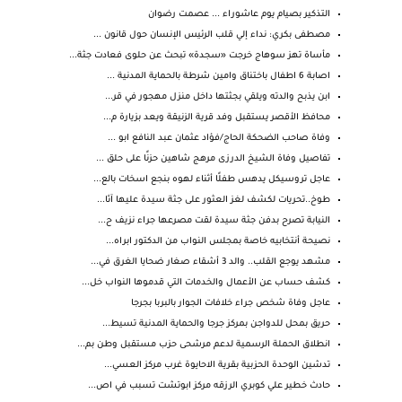
التذكير بصيام يوم عاشوراء ... عصمت رضوان
مصطفى بكري: نداء إلي قلب الرئيس الإنسان حول قانون ...
مأساة تهز سوهاج خرجت «سجدة» تبحث عن حلوى فعادت جثة...
اصابة 6 اطفال باختناق وامين شرطة بالحماية المدنية ...
ابن يذبح والدته ويلقي بجثتها داخل منزل مهجور في قر...
محافظ الأقصر يستقبل وفد قرية الزنيقة ويعد بزيارة م...
وفاة صاحب الضحكة الحاج/فؤاد عثمان عبد النافع ابو ...
تفاصيل وفاة الشيخ الدرزى مرهج شاهين حزنًا على حلق ...
عاجل تروسيكل يدهس طفلًا أثناء لهوه بنجع اسخات بالع...
طوخ..تحريات لكشف لغز العثور على جثة سيدة عليها آثا...
النيابة تصرح بدفن جثة سيدة لقت مصرعها جراء نزيف ح...
نصيحة أنتخابيه خاصة بمجلس النواب من الدكتور ابراه...
مشهد يوجع القلب.. والد 3 أشقاء صغار ضحايا الغرق في...
كشف حساب عن الأعمال والخدمات التي قدموها النواب خل...
عاجل وفاة شخص جراء خلافات الجوار بالبربا بجرجا
حريق بمحل للدواجن بمركز جرجا والحماية المدنية تسيط...
انطلاق الحملة الرسمية لدعم مرشحى حزب مستقبل وطن بم...
تدشين الوحدة الحزبية بقرية الاحايوة غرب مركز العسي...
حادث خطير علي كوبري الرزقه مركز ابوتشت تسبب في اص...