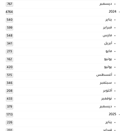
ديسمبر
767
2024
4764
يناير
540
فبراير
599
مارس
548
أبريل
341
مايو
273
يونيو
162
يوليو
420
أغسطس
515
سبتمبر
346
أكتوبر
208
نوفمبر
433
ديسمبر
379
2025
1713
يناير
226
فبراير
201