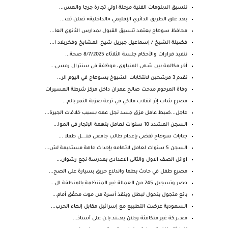
تنسيق الدبلومات الفنية مرحلة اولي تجارة جرجا والعس...
بعد غلق الطريق الدائري الإقليمي «الداخلية» تعلن تف...
محافظ سوهاج يعتمد تنسيق القبول بمدارس الثانوي العا...
فضيلة الشيخ / إسماعيل جبريل شيخ المشايخ وفخربلاد ا...
تنفيذ قرارات والأحكام جلسة الثلاثاء 8/7/2025 صحة...
آخر مكالمة بين سُهى المنياوي، موظفة في سنترال رمسي...
تقدم 3 مرشحين لانتخابات الشيوخ يسوهاج في اليوم الر...
وفاة المرحوم مدحت صالح عمران داخل مركز شرطة العسيرات
مصرع شاب إثر انقلاب ملاكي في ترعة بعزبة النمر بالم...
عاجل...ضبط عامل مزق جسد نجل عمه بسبب خلافات الجيرة...
السجن المشدد 10 سنوات لعامل بتهمة الإتجار فى الموا...
جنايات سوهاج تقضى بإعدام طالب جامعى قتـ..ــل طفلا ...
السجن 5 سنوات لعامل لاتهامه بإحداث عاهة مستديمة لش...
اوائل الصف الاول والثانى الاعدادى بمدرسة نجع رشوان...
مصرع طفل في حادث بطما واندلاع حريق بسيارة على الصح...
حصر وتسجيل 245 من العمالة غير المنتظمة بالمنطقة ال...
بائع متجول يتحول لبطل وينقذ أسرة من موت محقّق أمام...
السعودية عرضت التطبيع مع إسرائيل مقابل إنهاء الحرب...
معـ،ـر.كة غير متكافئة رجلان يعـ،ـتد.يا.ن على أستاذ...