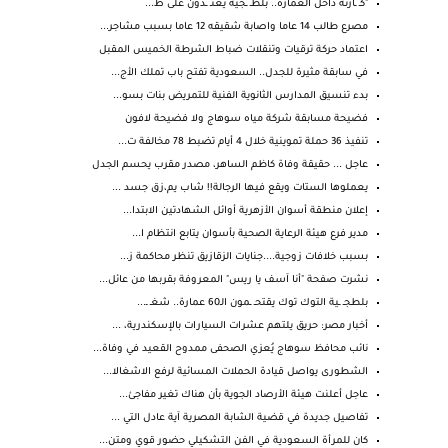
"كـ ـارثة داخل العمارة.. بلطـ ـجية يعتـ ـدون على ط...
مصرع طالب 14 عاما واصابة شقيقه 12 عاما بسبب مشاجر...
اعتماد حركة ترقيات وتنقلات ضباط الشرطة الخميس المقبل
في سابقة مثيرة للجدل.. السعودية تفتح باب تملك الأج...
بدء تنسيق المدارس الثانوية الفنية للتمريض بنات بسو...
فضيحة مسابقة شركة مياه سوهاج ولا فضيحة لافون
تنفيذ 36 حملة تموينية خلال 4 أيام تضبط 78 مخالفة ت...
عاجل ... حقيقة وفاة كاظم الساهر، مصدر مقرب يحسم الجدل
يعملوها الستات ويقع فيها الرجالة!! شاب يم،زق جسد ...
إعلان منطقة أسوان الأزهرية أوائل الشهادتين الابتدا...
مدير فرع هيئة الرعاية الصحية بأسوان يتابع انتظام ا...
بسبب خلافات زوجية....جنايات الزقازيق تنظر محاكمة ز...
نشرت صفحة "أنا آسف يا ريس" المعروفة بقربها من عائل...
بلطجـ ـية التوك توك يقتحـ ـمون الـ60 عمارة.. شغـ ـ...
أخبار مصر: حريق يلتهم عشرات السيارات بالإسكندرية، ...
نائب محافظ سوهاج يُعزي الصحفى ممدوح القعيد في وفاة...
الشطورى يواصل قيادة الحملات المسائية لرفع الاشغالا...
عاجل أعلنت هيئة الأرصاد الجوية بأن هناك تغير مفاجئ...
تفاصيل جديدة في قضية الشابة المصرية آية عادل التي ...
كان للمرأة السعودية في الفن التشكيلي حضور قوي ومتن...