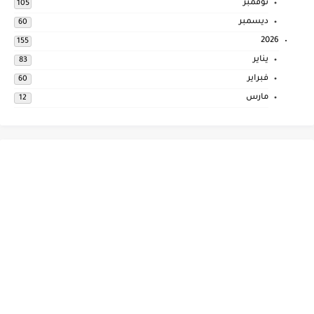
نوفمبر
105
ديسمبر
60
2026
155
يناير
83
فبراير
60
مارس
12