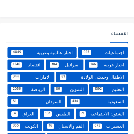
الاقسام
اجتماعيات
اخبار عالمية وعربية
4849
925
اخبار عربية
اسرائيل
اقتصاد
1246
384
146
الاطفال وحديثى الولادة
الامارات
344
81
التعليم
التموين
الرياضة
2066
89
1392
السعودية
السودان
51
434
الشئون الاجتماعية
الطقس
العراق
37
137
21
العسيرات
الفم والاسنان
الكويت
356
16
673