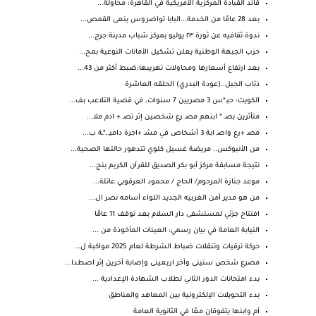
قائد القيادة المركزية الأمريكية في القاهرة: محاولة...
بعد 28 عامًا من الخدمة...البابا تواضروس ينعى القمص...
ندوة ثقافيه عن ثورة ٢٣ يوليو بمركز شباب مدينة جرج...
حزب الجبهة الوطنية يعلن تشكيل الأمانات النوعية بمح...
بعد ارتفاع أسعارها ومحاولات تهريبها:ضبط أكثر من 43...
ذئاب الجبل..(عودة البدري) الحلقه العاشرة
الكويت: حبـ*س 3 مصريين 7 سنوات، في قضية التلاعب بف...
متأثرين بصـ * ابتهم مصـ رع شخصين إثر تصـ + ادم ملا...
مصـ +رع واصـ ابة 3 أشخاص في مشـ +اجرة داميـ ـ*ـة ب...
من الأنبوكس.. مريضة غسيل كلوي تتدهور حالتها الصحية...
نتيجة مسابقة مركز أبو بكر الصديق للقرآن الكريم بنج...
موعد جنازة المرحوم/ الحاج / محمود العرقوبي عائلة...
من هو مدير أمن الغربيه الجديد اللواء أسامه نصر ال...
افتتاح جزئي لمستشفى دار السلام بعد توقف 11 عامًا
النيابة العامة في بيان رسمي: العينات المأخوذة من ...
حركة ترقيات وتنقلات ضباط الشرطة لعام 2025 مواكبة ل...
مصرع شخص ستينى وآخر اربعينى وإصابة آخرين إثر اصطدا...
بدء امتحانات الدور الثاني لطلاب الشهادة الإعدادية ...
بدء التحويلات الإلكترونية بين المعاهد والمناطق
أم وابنها يتفوقان معًا في الثانوية العامة