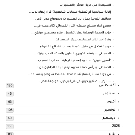
السيطرة علي حريق حوش بالعسيرات
إقالة سياسية أم تصفية حسابات شخصية؟ قرار إنهاء ندب...
محافظ الغربية يهنئ ابن العسيرات وسوهاج مدير الأمن...
مصرع نجار مسلح صعقه التيار الكهربائي أثناء عمله في...
حزب الجبهة الوطنية يعلن تشكيل أمناء مساعدي مركزي ...
وفاة احد ابناء المساعيد بمركز العسيرات
جريمة قت.ل في منيل شيحة بسبب انقطاع الكهرباء
الصمطي،،،، يتفقد الكوبري العلوى بالسكه الحديد وترك...
"أسرتي قوتي".. مبادرة إنسانية لرعاية أصحاب الهمم ب...
الصمطي،،يترأس حملة مكبره لرفع الباعه الجائلين من ا...
في جولة مسائية مفاجئة بطهطا.. محافظ سوهاج يتفقد عد...
.... تركيب صنابير حريق في قرية بر خيل لمواجهة الحر...
أغسطس
130
سبتمبر
45
أكتوبر
93
نوفمبر
105
ديسمبر
60
2026
155
يناير
83