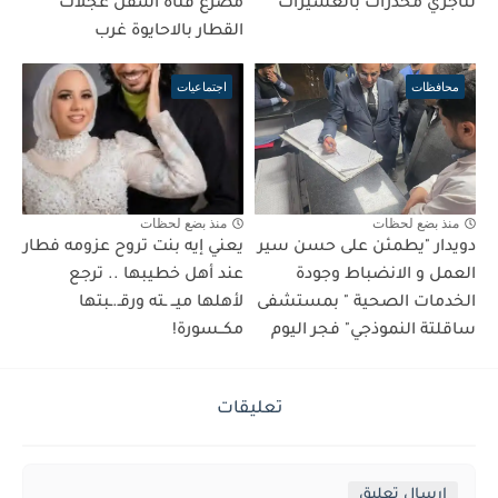
لتاجري مخدرات بالعسيرات
مصرع فتاة أسفل عجلات
القطار بالاحايوة غرب
محافظات
اجتماعيات
منذ بضع لحظات
منذ بضع لحظات
دويدار "يطمئن على حسن سير
يعني إيه بنت تروح عزومه فطار
العمل و الانضباط وجودة
عند أهل خطيبها .. ترجع
الخدمات الصحية " بمستشفى
لأهلها ميــ ـته ورقـ.ـبتها
ساقلتة النموذجي" فجر اليوم
مكــسورة!
تعليقات
إرسال تعليق