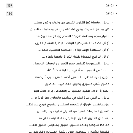
يونيو
137
يوليو
126
عاجل...مأساة تهز القلوب تخلص من والدته وادّعى ضيا...
كان بيجهز لخطوبته وخرج لشغله رجع هو وخطيبته جثاميـ.ـن
انهيار منجم بمنطقة "هويت" الصحراوية الواقعة بين مد...
أوائل الصف الخامس كلية البنات القبطية القسم العربى
أوائل الشهادة الإعدادية ٢٠٢٥ مدرسه الحسين الاعداد...
أوائل البرامج المميزة بكلية التجارة جامعة بنها ( ...
عاجل...السعودية تكشف حجم الأضرار والوفيات الناجمة ...
مأساة في أخميم .. أم تُنهي حياة ابنتها خـنقًا "تأد...
تأجيل جنازة المطرب الشعبي أحمد عامر بسبب آثار حقنة...
مصرع شاب عسيرى بطريق الهماص.. التفاصيل
الصورة الاولى لفقيد العسيرات بالهماص جراء حادث اليم
عاجل اب يُنهي حياة نجله في مشهد مأساوي يهز قرية بن...
هؤلاء تقدموا بأوراق ترشحهم لمجلس الشيوخ فردي محافظ...
تنسيق الدبلومات الفنية مرحلة اولي تجارة جرجا والعس...
بعد غلق الطريق الدائري الإقليمي «الداخلية» تعلن تف...
محافظ سوهاج يعتمد تنسيق القبول بمدارس الثانوي العا...
فضيلة الشيخ / إسماعيل جبريل شيخ المشايخ وفخربلاد ا...