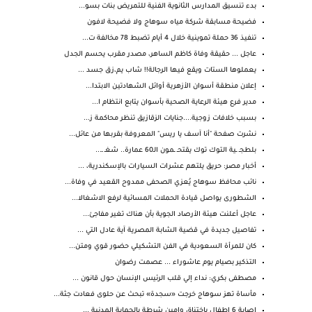
بدء تنسيق المدارس الثانوية الفنية للتمريض بنات بسو...
فضيحة مسابقة شركة مياه سوهاج ولا فضيحة لافون
تنفيذ 36 حملة تموينية خلال 4 أيام تضبط 78 مخالفة ت...
عاجل ... حقيقة وفاة كاظم الساهر، مصدر مقرب يحسم الجدل
يعملوها الستات ويقع فيها الرجالة!! شاب يم،زق جسد ...
إعلان منطقة أسوان الأزهرية أوائل الشهادتين الابتدا...
مدير فرع هيئة الرعاية الصحية بأسوان يتابع انتظام ا...
بسبب خلافات زوجية....جنايات الزقازيق تنظر محاكمة ز...
نشرت صفحة "أنا آسف يا ريس" المعروفة بقربها من عائل...
بلطجـ ـية التوك توك يقتحـ ـمون الـ60 عمارة.. شغـ ـ...
أخبار مصر: حريق يلتهم عشرات السيارات بالإسكندرية، ...
نائب محافظ سوهاج يُعزي الصحفى ممدوح القعيد في وفاة...
الشطورى يواصل قيادة الحملات المسائية لرفع الاشغالا...
عاجل أعلنت هيئة الأرصاد الجوية بأن هناك تغير مفاجئ...
تفاصيل جديدة في قضية الشابة المصرية آية عادل التي ...
كان للمرأة السعودية في الفن التشكيلي حضور قوي ومتن...
التذكير بصيام يوم عاشوراء ... عصمت رضوان
مصطفى بكري: نداء إلي قلب الرئيس الإنسان حول قانون ...
مأساة تهز سوهاج خرجت «سجدة» تبحث عن حلوى فعادت جثة...
اصابة 6 اطفال باختناق وامين شرطة بالحماية المدنية ...