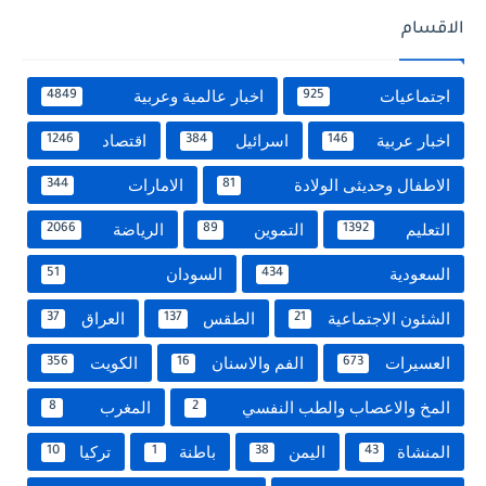
الاقسام
اجتماعيات
اخبار عالمية وعربية
4849
925
اخبار عربية
اسرائيل
اقتصاد
1246
384
146
الاطفال وحديثى الولادة
الامارات
344
81
التعليم
التموين
الرياضة
2066
89
1392
السعودية
السودان
51
434
الشئون الاجتماعية
الطقس
العراق
37
137
21
العسيرات
الفم والاسنان
الكويت
356
16
673
المخ والاعصاب والطب النفسي
المغرب
8
2
المنشاة
اليمن
باطنة
تركيا
10
1
38
43