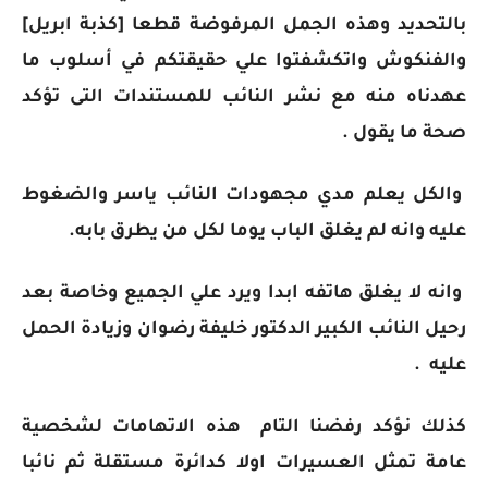
بالتحديد وهذه الجمل المرفوضة قطعا [كذبة ابريل]
والفنكوش واتكشفتوا علي حقيقتكم في أسلوب ما
عهدناه منه مع نشر النائب للمستندات التى تؤكد
صحة ما يقول .
والكل يعلم مدي مجهودات النائب ياسر والضغوط
عليه وانه لم يغلق الباب يوما لكل من يطرق بابه.
وانه لا يغلق هاتفه ابدا ويرد علي الجميع وخاصة
بعد
رحيل النائب الكبير الدكتور خليفة رضوان وزيادة الحمل
عليه .
كذلك نؤكد رفضنا التام هذه الاتهامات لشخصية
عامة تمثل العسيرات اولا كدائرة مستقلة ثم نائبا