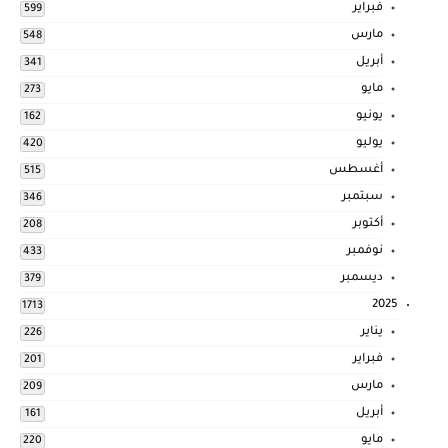
فبراير
599
مارس
548
أبريل
341
مايو
273
يونيو
162
يوليو
420
أغسطس
515
سبتمبر
346
أكتوبر
208
نوفمبر
433
ديسمبر
379
2025
1713
يناير
226
فبراير
201
مارس
209
أبريل
161
مايو
220