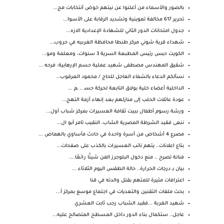
بالصور والأسماء من أعلنوا عن نيتهم خوض أنتخابات مج...
تحرير 617 مخالفة تموينية وتشديد الرقابة على الأسوا...
جدول امتحانات الدور الثاني للشهادة الإعدادية الازه...
شهداء قرية شوني مركز طنطا محافظة الغربيه في حروب...
الكويت حبس رئيس المطبعة السرية 3 سنوات، ومعلمة ومو...
شقيق المهندس مصطفى شهيد عملية حسم الإرهابية: فرحه ...
نسألكم الدعاء بالشفاء العاجل للحاج / محمود العرقوب...
الداخلية أعضاء خلية بولاق التابعة لحركة حسـ .. ـم ...
عودة عائلات الحلب إلى منازلهم بعد إنهاء أزمة التهج...
ورشة رسوم أطفال ببيت ثقافة العسيرات بمركز شباب أول...
ننعى فقيد الشرطة المصرية الشاب، النقيب تامر أبو ال...
مصرع 4 أشخاص من أسرة واحدة في حادث مأساوي بالهماص ...
بتاع اعلانات.. يتهم نائب العسيرات بالكذب على صفحات...
فنانة تصرح .. منع دخول البلوجرز الفن شيئًا رائعًا....
بيان بـ درجات الحرارة.. حالة الطقس اليوم الثلاثاء ...
اعترافات مثيرة للمتهم بقتل والدته في قنا
بحث ملفات التقنين والتعديات في اجتماع موسع بمركز أ...
شهيد الغربة ...فقيد الشباب رجب ثابت العشري
عاجل.. ستكمال بناء الدور داخل المسطح المتصالح عليه...