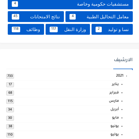
مستشفيات حكومية وخاصة
4
معامل التحاليل الطبية
نتائج الامتحانات
45
4
نسا و توليد
وزارة النقل
وظائف
118
117
2
الارشيف
2021
733
يناير
17
فبراير
68
مارس
115
أبريل
34
مايو
30
يونيو
38
يوليو
110