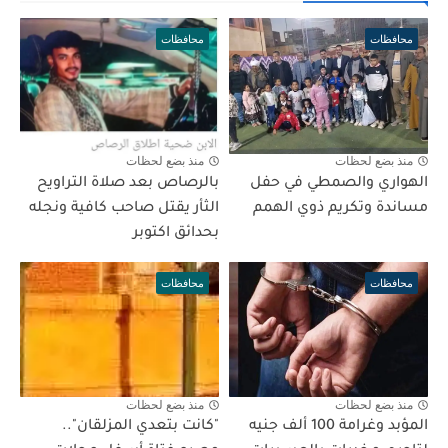
محافظات
محافظات
منذ بضع لحظات
منذ بضع لحظات
الهواري والصمطي في حفل
بالرصاص بعد صلاة التراويح
مساندة وتكريم ذوي الهمم
الثأر يقتل صاحب كافية ونجله
بحدائق اكتوبر
محافظات
محافظات
منذ بضع لحظات
منذ بضع لحظات
المؤبد وغرامة 100 ألف جنيه
"كانت بتعدي المزلقان"..