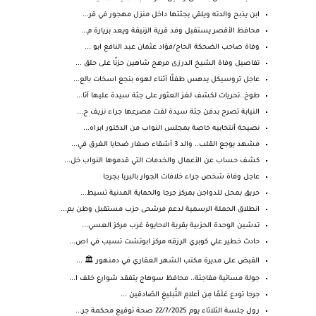
ابن يذبح والدته ويلقي بجثتها داخل منزل مهجور في قر...
محافظ الأقصر يستقبل وفد قرية الزنيقة ويعد بزيارة م...
وفاة صاحب الضحكة الحاج/فؤاد عثمان عبد النافع ابو ...
تفاصيل وفاة الشيخ الدرزى مرهج شاهين حزنًا على حلق ...
عاجل تروسيكل يدهس طفلًا أثناء لهوه بنجع اسخات بالع...
طوخ..تحريات لكشف لغز العثور على جثة سيدة عليها آثا...
النيابة تصرح بدفن جثة سيدة لقت مصرعها جراء نزيف ح...
نصيحة أنتخابيه خاصة بمجلس النواب من الدكتور ابراه...
مشهد يوجع القلب.. والد 3 أشقاء صغار ضحايا الغرق في...
كشف حساب عن الأعمال والخدمات التي قدموها النواب خل...
عاجل وفاة شخص جراء خلافات الجوار بالبربا بجرجا
حريق بمحل للدواجن بمركز جرجا والحماية المدنية تسيط...
انطلاق الحملة الرسمية لدعم مرشحى حزب مستقبل وطن بم...
تدشين الوحدة الحزبية بقرية الاحايوة غرب مركز العسي...
حادث خطير علي كوبري الرزقه مركز ابوتشت تسبب في اص...
القبض على مديرة مكتب الشهر العقاري في دمنهور 🏛️ ...
جولة مسائية مفاجئة.. محافظ سوهاج يتفقد شوارع خلف ا...
جرجا تودع عَلَمًا مِن أعلامِ التَّبليغِ الصّادقين ...
رول جلسة الثلاثاء يوم 22/7/2025 صحة توقيع محكمة جر...