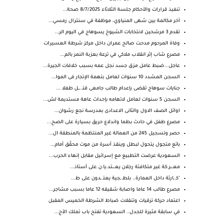
تنفيذ قرارات والأحكام جلسة الثلاثاء 8/7/2025 صحة...
آخر مكالمة بين سُهى المنياوي، موظفة في سنترال رمسي...
تقدم 3 مرشحين لانتخابات الشيوخ يسوهاج في اليوم الر...
وفاة المرحوم مدحت صالح عمران داخل مركز شرطة العسيرات
مصرع شاب إثر انقلاب ملاكي في ترعة بعزبة النمر بالم...
عاجل...ضبط عامل مزق جسد نجل عمه بسبب خلافات الجيرة...
السجن المشدد 10 سنوات لعامل بتهمة الإتجار فى الموا...
جنايات سوهاج تقضى بإعدام طالب جامعى قتـ..ــل طفلا ...
السجن 5 سنوات لعامل لاتهامه بإحداث عاهة مستديمة لش...
اوائل الصف الاول والثانى الاعدادى بمدرسة نجع رشوان...
مصرع طفل في حادث بطما واندلاع حريق بسيارة على الصح...
حصر وتسجيل 245 من العمالة غير المنتظمة بالمنطقة ال...
بائع متجول يتحول لبطل وينقذ أسرة من موت محقّق أمام...
السعودية عرضت التطبيع مع إسرائيل مقابل إنهاء الحرب...
معـ،ـر.كة غير متكافئة رجلان يعـ،ـتد.يا.ن على أستاذ...
"كـ ـارثة داخل العمارة.. بلطـ ـجية يعتـ ـدون على ط...
مصرع طالب 14 عاما واصابة شقيقه 12 عاما بسبب مشاجر...
اعتماد حركة ترقيات وتنقلات ضباط الشرطة الخميس المقبل
في سابقة مثيرة للجدل.. السعودية تفتح باب تملك الأج...