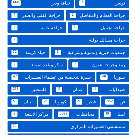
تونس
ثقافة ودين
668
7
جراحة العظام والمفاصل
جراحة القلب والصدر
1
2
جراحة تجميل
جراحة عامة
1
1
جراحة مسالك بولية
2
جمعيات خيرية وتنموية وشرعية
حياة كريمة
72
5
رمد وجراحة عيون
سكر و غدد صماء
2
2
سوريا
سيرة شخصية من عظماء العسيرات
47
48
صيدليات
عمان
فلسطين
275
17
1
فن
قطر
كورونا
لبنان
51
26
27
852
ليبيا
محافظات
مراكز الاشعة
2
5029
19
مستشفى العسيرات المركزى
74