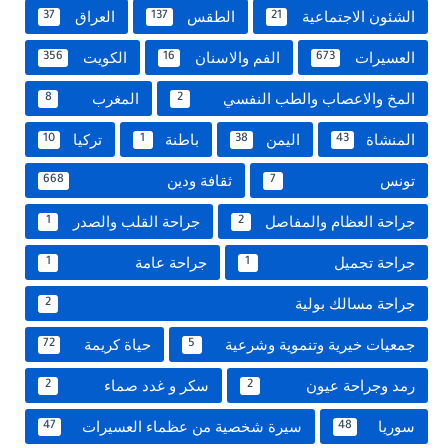
الشئون الاجتماعية
الطقس
العراق
37
137
21
العسيرات
الفم والاسنان
الكويت
356
16
673
المخ والاعصاب والطب النفسي
المغرب
8
2
المنشاة
اليمن
باطنة
تركيا
10
1
38
43
تونس
ثقافة ودين
668
7
جراحة العظام والمفاصل
جراحة القلب والصدر
1
2
جراحة تجميل
جراحة عامة
1
1
جراحة مسالك بولية
2
جمعيات خيرية وتنموية وشرعية
حياة كريمة
72
5
رمد وجراحة عيون
سكر و غدد صماء
2
2
سوريا
سيرة شخصية من عظماء العسيرات
47
48