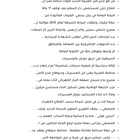
من هو مدير أمن الغربيه الجديد اللواء أسامه نصر ال...
افتتاح جزئي لمستشفى دار السلام بعد توقف 11 عامًا
النيابة العامة في بيان رسمي: العينات المأخوذة من ...
حركة ترقيات وتنقلات ضباط الشرطة لعام 2025 مواكبة ل...
مصرع شخص ستينى وآخر اربعينى وإصابة آخرين إثر اصطدا...
بدء امتحانات الدور الثاني لطلاب الشهادة الإعدادية ...
بدء التحويلات الإلكترونية بين المعاهد والمناطق
أم وابنها يتفوقان معًا في الثانوية العامة
السيطرة علي حريق حوش بالعسيرات
إقالة سياسية أم تصفية حسابات شخصية؟ قرار إنهاء ندب...
محافظ الغربية يهنئ ابن العسيرات وسوهاج مدير الأمن...
مصرع نجار مسلح صعقه التيار الكهربائي أثناء عمله في...
حزب الجبهة الوطنية يعلن تشكيل أمناء مساعدي مركزي ...
وفاة احد ابناء المساعيد بمركز العسيرات
جريمة قت.ل في منيل شيحة بسبب انقطاع الكهرباء
الصمطي،،،، يتفقد الكوبري العلوى بالسكه الحديد وترك...
"أسرتي قوتي".. مبادرة إنسانية لرعاية أصحاب الهمم ب...
الصمطي،،يترأس حملة مكبره لرفع الباعه الجائلين من ا...
في جولة مسائية مفاجئة بطهطا.. محافظ سوهاج يتفقد عد...
.... تركيب صنابير حريق في قرية بر خيل لمواجهة الحر...