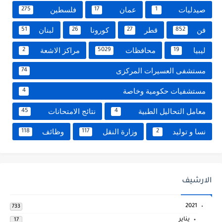
صيدليات
عمان
فلسطين
275
17
1
فن
قطر
كورونا
لبنان
51
26
27
852
ليبيا
محافظات
مراكز الاشعة
2
5029
19
مستشفى العسيرات المركزى
74
مستشفيات حكومية وخاصة
4
معامل التحاليل الطبية
نتائج الامتحانات
45
4
نسا و توليد
وزارة النقل
وظائف
118
117
2
الارشيف
2021
733
يناير
17