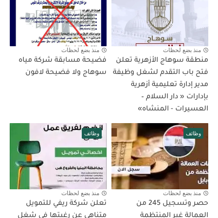
منذ بضع لحظات
منذ بضع لحظات
منطقة سوهاج الأزهرية تعلن
فضيحة مسابقة شركة مياه
فتح باب التقدم لشغل وظيفة
سوهاج ولا فضيحة لافون
مدير إدارة تعليمية أزهرية
بإدارات « دار السلام –
العسيرات - المنشاه»
وظائف
وظائف
منذ بضع لحظات
منذ بضع لحظات
حصر وتسجيل 245 من
تعلن شركة ريفي للتمويل
العمالة غير المنتظمة
متناهي عن رغبتها فى شغل