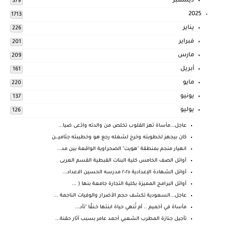
ديسمبر
379
2025
1713
يناير
226
فبراير
201
مارس
209
أبريل
161
مايو
220
يونيو
137
يوليو
126
عاجل...مأساة تهز القلوب تخلص من والدته وادّعى ضيا...
كان بيجهز لخطوبته وخرج لشغله رجع هو وخطيبته جثاميـ.ـن
انهيار منجم بمنطقة "هويت" الصحراوية الواقعة بين مد...
أوائل الصف الخامس كلية البنات القبطية القسم العربى
أوائل الشهادة الإعدادية ٢٠٢٥ مدرسه الحسين الاعداد...
أوائل البرامج المميزة بكلية التجارة جامعة بنها ( ...
عاجل...السعودية تكشف حجم الأضرار والوفيات الناجمة ...
مأساة في أخميم .. أم تُنهي حياة ابنتها خـنقًا "تأد...
تأجيل جنازة المطرب الشعبي أحمد عامر بسبب آثار حقنة...