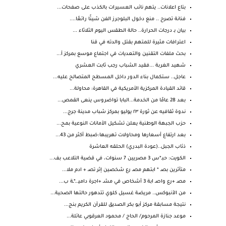
بتاع اعلانات.. يتهم نائب العسيرات بالكذب على صفحات...
فنانة تصرح .. منع دخول البلوجرز الفن شيئًا رائعًا....
بيان بـ درجات الحرارة.. حالة الطقس اليوم الثلاثاء ...
اعترافات مثيرة للمتهم بقتل والدته في قنا
بحث ملفات التقنين والتعديات في اجتماع موسع بمركز أ...
شهيد الغربة ...فقيد الشباب رجب ثابت العشري
عاجل.. ستكمال بناء الدور داخل المسطح المتصالح عليه...
قائد القيادة المركزية الأمريكية في القاهرة: محاولة...
بعد 28 عامًا من الخدمة...البابا تواضروس ينعى القمص...
ندوة ثقافيه عن ثورة ٢٣ يوليو بمركز شباب مدينة جرج...
حزب الجبهة الوطنية يعلن تشكيل الأمانات النوعية بمح...
بعد ارتفاع أسعارها ومحاولات تهريبها:ضبط أكثر من 43...
ذئاب الجبل..(عودة البدري) الحلقه العاشرة
الكويت: حبـ*س 3 مصريين 7 سنوات، في قضية التلاعب بف...
متأثرين بصـ * ابتهم مصـ رع شخصين إثر تصـ + ادم ملا...
مصـ +رع واصـ ابة 3 أشخاص في مشـ +اجرة داميـ ـ*ـة ب...
من الأنبوكس.. مريضة غسيل كلوي تتدهور حالتها الصحية...
نتيجة مسابقة مركز أبو بكر الصديق للقرآن الكريم بنج...
موعد جنازة المرحوم/ الحاج / محمود العرقوبي عائلة...