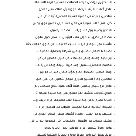
الشطورى يواصل قيادة الحملات المسائية لرفع الاشغالا...
عاجل أعلنت هيئة الأرصاد الجوية بأن هناك تغير مفاجئ...
تفاصيل جديدة في قضية الشابة المصرية آية عادل التي ...
كان للمرأة السعودية في الفن التشكيلي حضور قوي ومتن...
التذكير بصيام يوم عاشوراء ... عصمت رضوان
مصطفى بكري: نداء إلي قلب الرئيس الإنسان حول قانون ...
مأساة تهز سوهاج خرجت «سجدة» تبحث عن حلوى فعادت جثة...
اصابة 6 اطفال باختناق وامين شرطة بالحماية المدنية ...
ابن يذبح والدته ويلقي بجثتها داخل منزل مهجور في قر...
محافظ الأقصر يستقبل وفد قرية الزنيقة ويعد بزيارة م...
وفاة صاحب الضحكة الحاج/فؤاد عثمان عبد النافع ابو ...
تفاصيل وفاة الشيخ الدرزى مرهج شاهين حزنًا على حلق ...
عاجل تروسيكل يدهس طفلًا أثناء لهوه بنجع اسخات بالع...
طوخ..تحريات لكشف لغز العثور على جثة سيدة عليها آثا...
النيابة تصرح بدفن جثة سيدة لقت مصرعها جراء نزيف ح...
نصيحة أنتخابيه خاصة بمجلس النواب من الدكتور ابراه...
مشهد يوجع القلب.. والد 3 أشقاء صغار ضحايا الغرق في...
كشف حساب عن الأعمال والخدمات التي قدموها النواب خل...
عاجل وفاة شخص جراء خلافات الجوار بالبربا بجرجا
حريق بمحل للدواجن بمركز جرجا والحماية المدنية تسيط...