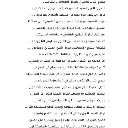
مصرع شاب عسيرى بطريق الهماص.. التفاصيل
الصورة الاولى لفقيد العسيرات بالهماص جراء حادث اليم
عاجل اب يُنهي حياة نجله في مشهد مأساوي يهز قرية بن...
هؤلاء تقدموا بأوراق ترشحهم لمجلس الشيوخ فردي محافظ...
تنسيق الدبلومات الفنية مرحلة اولي تجارة جرجا والعس...
بعد غلق الطريق الدائري الإقليمي «الداخلية» تعلن تف...
محافظ سوهاج يعتمد تنسيق القبول بمدارس الثانوي العا...
فضيلة الشيخ / إسماعيل جبريل شيخ المشايخ وفخربلاد ا...
تنفيذ قرارات والأحكام جلسة الثلاثاء 8/7/2025 صحة...
آخر مكالمة بين سُهى المنياوي، موظفة في سنترال رمسي...
تقدم 3 مرشحين لانتخابات الشيوخ يسوهاج في اليوم الر...
وفاة المرحوم مدحت صالح عمران داخل مركز شرطة العسيرات
مصرع شاب إثر انقلاب ملاكي في ترعة بعزبة النمر بالم...
عاجل...ضبط عامل مزق جسد نجل عمه بسبب خلافات الجيرة...
السجن المشدد 10 سنوات لعامل بتهمة الإتجار فى الموا...
جنايات سوهاج تقضى بإعدام طالب جامعى قتـ..ــل طفلا ...
السجن 5 سنوات لعامل لاتهامه بإحداث عاهة مستديمة لش...
اوائل الصف الاول والثانى الاعدادى بمدرسة نجع رشوان...
مصرع طفل في حادث بطما واندلاع حريق بسيارة على الصح...
حصر وتسجيل 245 من العمالة غير المنتظمة بالمنطقة ال...