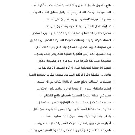
بائع متجول يتحول لبطل وينقذ أسرة من موت محقّق أمام...
السعودية عرضت التطبيع مع إسرائيل مقابل إنهاء الحرب...
معـ،ـر.كة غير متكافئة رجلان يعـ،ـتد.يا.ن على أستاذ...
"كـ ـارثة داخل العمارة.. بلطـ ـجية يعتـ ـدون على ط...
مصرع طالب 14 عاما واصابة شقيقه 12 عاما بسبب مشاجر...
اعتماد حركة ترقيات وتنقلات ضباط الشرطة الخميس المقبل
في سابقة مثيرة للجدل.. السعودية تفتح باب تملك الأج...
بدء تنسيق المدارس الثانوية الفنية للتمريض بنات بسو...
فضيحة مسابقة شركة مياه سوهاج ولا فضيحة لافون
تنفيذ 36 حملة تموينية خلال 4 أيام تضبط 78 مخالفة ت...
عاجل ... حقيقة وفاة كاظم الساهر، مصدر مقرب يحسم الجدل
يعملوها الستات ويقع فيها الرجالة!! شاب يم،زق جسد ...
إعلان منطقة أسوان الأزهرية أوائل الشهادتين الابتدا...
مدير فرع هيئة الرعاية الصحية بأسوان يتابع انتظام ا...
بسبب خلافات زوجية....جنايات الزقازيق تنظر محاكمة ز...
نشرت صفحة "أنا آسف يا ريس" المعروفة بقربها من عائل...
بلطجـ ـية التوك توك يقتحـ ـمون الـ60 عمارة.. شغـ ـ...
أخبار مصر: حريق يلتهم عشرات السيارات بالإسكندرية، ...
نائب محافظ سوهاج يُعزي الصحفى ممدوح القعيد في وفاة...