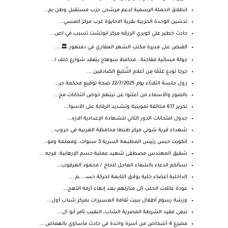
انطلاق الحملة الرسمية لدعم مرشحى حزب مستقبل وطن بم...
تدشين الوحدة الحزبية بقرية الاحايوة غرب مركز العسي...
حادث خطير علي كوبري الرزقه مركز ابوتشت تسبب في اص...
القبض على مديرة مكتب الشهر العقاري في دمنهور 🏛️ ...
جولة مسائية مفاجئة.. محافظ سوهاج يتفقد شوارع خلف ا...
جرجا تودع عَلَمًا مِن أعلامِ التَّبليغِ الصّادقين ...
رول جلسة الثلاثاء يوم 22/7/2025 صحة توقيع محكمة جر...
بالصور والأسماء من أعلنوا عن نيتهم خوض أنتخابات مج...
تحرير 617 مخالفة تموينية وتشديد الرقابة على الأسوا...
جدول امتحانات الدور الثاني للشهادة الإعدادية الازه...
شهداء قرية شوني مركز طنطا محافظة الغربيه في حروب...
الكويت حبس رئيس المطبعة السرية 3 سنوات، ومعلمة ومو...
شقيق المهندس مصطفى شهيد عملية حسم الإرهابية: فرحه ...
نسألكم الدعاء بالشفاء العاجل للحاج / محمود العرقوب...
الداخلية أعضاء خلية بولاق التابعة لحركة حسـ .. ـم ...
عودة عائلات الحلب إلى منازلهم بعد إنهاء أزمة التهج...
ورشة رسوم أطفال ببيت ثقافة العسيرات بمركز شباب أول...
ننعى فقيد الشرطة المصرية الشاب، النقيب تامر أبو ال...
مصرع 4 أشخاص من أسرة واحدة في حادث مأساوي بالهماص ...