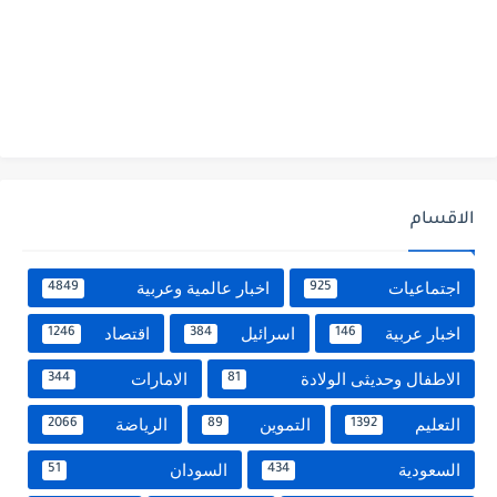
الاقسام
اجتماعيات
اخبار عالمية وعربية
4849
925
اخبار عربية
اسرائيل
اقتصاد
1246
384
146
الاطفال وحديثى الولادة
الامارات
344
81
التعليم
التموين
الرياضة
2066
89
1392
السعودية
السودان
51
434