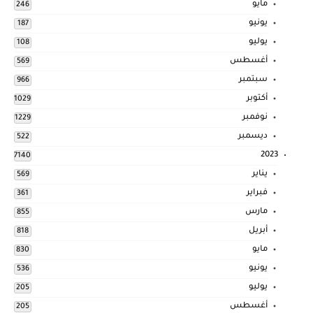
مايو
246
يونيو
187
يوليو
108
أغسطس
569
سبتمبر
966
أكتوبر
1029
نوفمبر
1229
ديسمبر
522
2023
7140
يناير
569
فبراير
361
مارس
855
أبريل
818
مايو
830
يونيو
536
يوليو
205
أغسطس
205