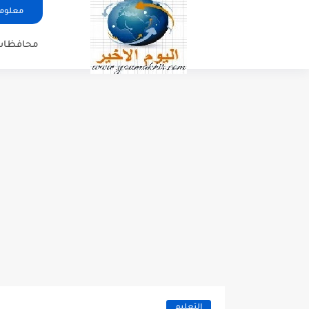
معلوما
محافظات
التعليم