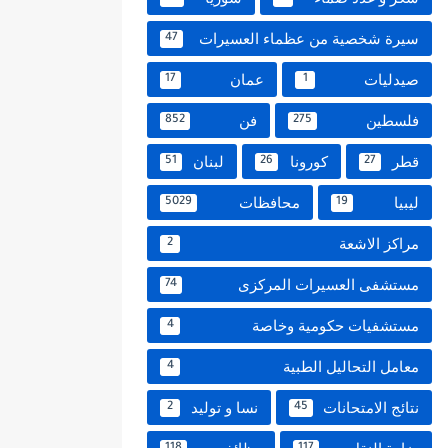
سيرة شخصية من عظماء العسيرات
47
صيدليات
عمان
17
1
فلسطين
فن
852
275
قطر
كورونا
لبنان
51
26
27
ليبيا
محافظات
5029
19
مراكز الاشعة
2
مستشفى العسيرات المركزى
74
مستشفيات حكومية وخاصة
4
معامل التحاليل الطبية
4
نتائج الامتحانات
نسا و توليد
2
45