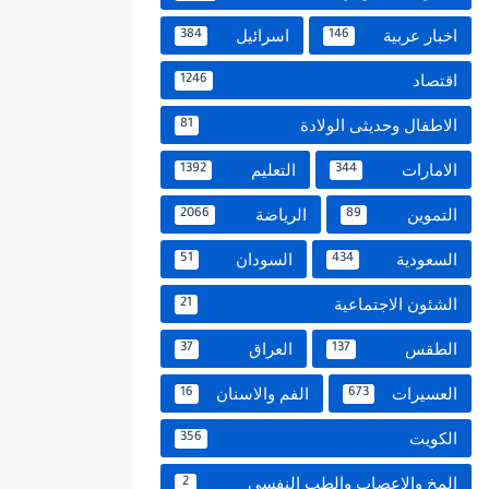
اخبار عربية
اسرائيل
384
146
اقتصاد
1246
الاطفال وحديثى الولادة
81
الامارات
التعليم
1392
344
التموين
الرياضة
2066
89
السعودية
السودان
51
434
الشئون الاجتماعية
21
الطقس
العراق
37
137
العسيرات
الفم والاسنان
16
673
الكويت
356
المخ والاعصاب والطب النفسي
2