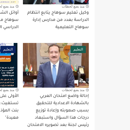
منذ بضع لحظات
منذ بضع ل
وكيل تعليم سوهاج يتابع انتظام
أوائل الشها
الدراسة بعدد من مدارس إدارة
سوهاج مح
سوهاج التعليمية
الدراسي الأول
التعليم
التعليم
منذ بضع لحظات
منذ بضع ل
إحالة واضع امتحان العربي
الأولى عل
بالشهادة الاعدادية للتحقيق
تستغيث: عم
بسبب صعوبته وإعادة توزيع
بنت المؤذ
درجات هذا السؤال واستبعاد
معيدة"
رئيس لجنة بعد تصويره الامتحان