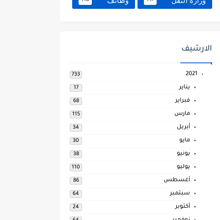
وزارة النقل
وظائف
118
117
الارشيف
2021
733
يناير
17
فبراير
68
مارس
115
أبريل
34
مايو
30
يونيو
38
يوليو
110
أغسطس
86
سبتمبر
64
أكتوبر
24