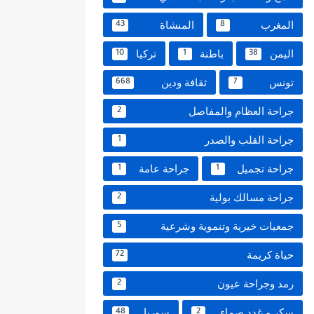
المغرب
المنشاة
43
8
اليمن
باطنة
تركيا
10
1
38
تونس
ثقافة ودين
668
7
جراحة العظام والمفاصل
2
جراحة القلب والصدر
1
جراحة تجميل
جراحة عامة
1
1
جراحة مسالك بولية
2
جمعيات خيرية وتنموية وشرعية
5
حياة كريمة
72
رمد وجراحة عيون
2
سكر و غدد صماء
سوريا
48
2