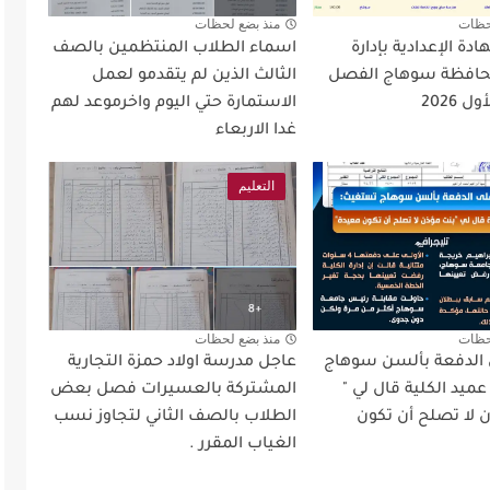
حظات
منذ بضع لحظات
دة الإعدادية بإدارة
اسماء الطلاب المنتظمين بالصف
افظة سوهاج الفصل
الثالث الذين لم يتقدمو لعمل
 2026
الاستمارة حتي اليوم واخرموعد لهم
غدا الاربعاء
التعليم
حظات
منذ بضع لحظات
ى الدفعة بألسن سوهاج
عاجل مدرسة اولاد حمزة التجارية
يد الكلية قال لي "
المشتركة بالعسيرات فصل بعض
ن لا تصلح أن تكون
الطلاب بالصف الثاني لتجاوز نسب
الغياب المقرر .