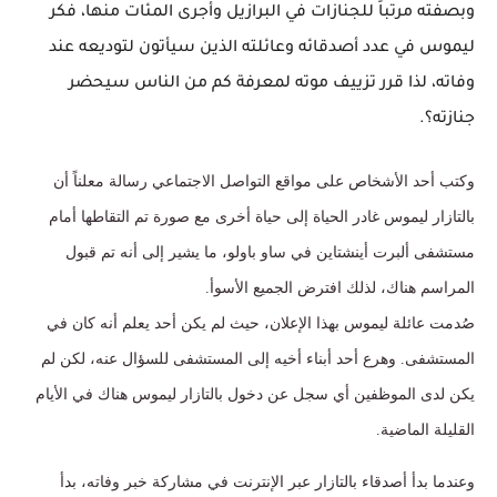
وبصفته مرتباً للجنازات في البرازيل وأجرى المئات منها، فكر
ليموس في عدد أصدقائه وعائلته الذين سيأتون لتوديعه عند
وفاته، لذا قرر تزييف موته لمعرفة كم من الناس سيحضر
جنازته؟.
وكتب أحد الأشخاص على مواقع التواصل الاجتماعي رسالة معلناً أن
بالتازار ليموس غادر الحياة إلى حياة أخرى مع صورة تم التقاطها أمام
مستشفى ألبرت أينشتاين في ساو باولو، ما يشير إلى أنه تم قبول
المراسم هناك، لذلك افترض الجميع الأسوأ.
صُدمت عائلة ليموس بهذا الإعلان، حيث لم يكن أحد يعلم أنه كان في
المستشفى. وهرع أحد أبناء أخيه إلى المستشفى للسؤال عنه، لكن لم
يكن لدى الموظفين أي سجل عن دخول بالتازار ليموس هناك في الأيام
القليلة الماضية.
وعندما بدأ أصدقاء بالتازار عبر الإنترنت في مشاركة خبر وفاته، بدأ