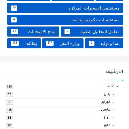
مستشفى العسيرات المركزى
74
مستشفيات حكومية وخاصة
4
معامل التحاليل الطبية
نتائج الامتحانات
45
4
نسا و توليد
وزارة النقل
وظائف
118
117
2
الارشيف
2021
733
يناير
17
فبراير
68
مارس
115
أبريل
34
مايو
30