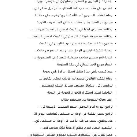
الإمارات و البحرين و المغرب يشاركون في مؤتمر سيبرا...
القبض علي شاب سحب بلف القطار: «عايز أنزل قدام البي...
وفاة الشاب السوري "عبدالله كحلاوي" وهو يصلي صلاة ا...
مجدي أبو المجد يغارد منتخب ناشئي اليد لتدريب الكويت
وظائف معارض ايكيا في الكويت لجميع الجنسيات برواتب ...
وظائف مجموعة شركات التمدين في الكويت لجميع الجنسيا...
مصري ينقذ سيدة وبناتها من البرد القارس في الكويت
إصابة شقيقة الرئيس الراحل جمال عبد الناصر فى حادث...
النيابة تأمر بحبس صاحب صيدلية شهيرة فى المنصورة لا...
انهيار مروع لأحد المباني في مكة المكرمة
عود قصب ينهي حياة طفل أسفل جرار زراعي بجرجا
وفاة الفقيه القانوني محمد نور فرحات أستاذ القانون ...
للراغبين فى الالتحاق بمعهد ضباط الصف المعلمين
الداخلية تعلن استقرار الأحوال الجوية في الدولة
زيف وفاته لمعرفة من سيحضر جنازته
تراجع اليورو أمام الدرهم.. سعر العملات الأجنبية فى...
تراجع سعر الفضة في الإمارات مستهل تعاملات اليوم 28...
عاد ليرتفع.. سعر عيارات الذهب فى الإمارات مستهل تع...
‏الشهيد البطل خيري علقم 21 عاماً الثائر صاحب الرد ...
مصر تعرب عن استنكارها الشديد لهجوم القدس الشرقية و...