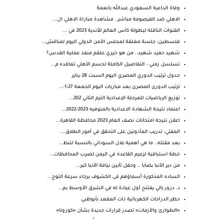
وفاة الداعية السعودي عبدالله بانعمة
الاهلي ضد القيصومة مباشر.. مشاهدة مباراة الاهلي ال...
القنوات الناقلة لبطولة كأس العالم للأندية 2023 في ...
فلسطين: جلسة مغلقة لمجلس الأمن الدولي اليوم لمناقش...
شهيد حفيد شهيد.. من هو خيري علقم منفذ عملية القدس؟
تسلسل زمني - التفاصيل الكاملة لحسم الأهلي تعاقده م...
جدول ترتيب الدوري المصري اليوم السبت 28 يناير
ترتيب الدورى المصرى بعد مباريات اليوم الجمعة 27-1-...
توزيع الرياضيات للمرحلة الإعدادية الترم التاني 202...
اعتماد نتيجة الشهادة الاعدادية بالمنوفيه 2023-2022...
اعلان نتيجة امتحانات نصف العام 2023 محافظة القاهرة...
المفتي: تدريب المأذونين على التحقق في أمور الطلاق....
بعد مقتله.. ما هي أهمية بلال السوداني بالنسبة لتنظ...
خطة استباقية لزعيم القاعدة في اليمن لضرب المحافظات...
من دير الأنبا بضابا .. وحفل تأبين نيافة الأنبا كير...
الساده المذكورة أسماؤهم فى الكشوف برجاء سرعة التوج...
د. درور بالي يفتتح أول عيادة له في الشرق الأوسط بم...
حظر الدراجات الكهربائية ذات المقعد بأبوظبي
«الطوارئ والأزمات» تصدر قرارات جديدة بشأن «كورونا»