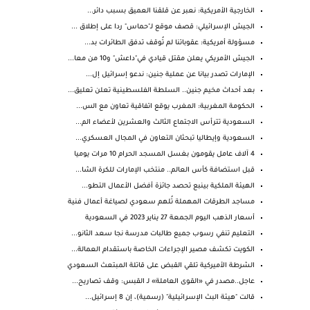
الخارجية الأمريكية: نعبر عن قلقنا العميق بسبب دائر...
الجيش الإسرائيلي: قصف موقع لـ"حماس" ردا على إطلاق ...
مسؤولة أمريكية: عقوباتنا لم تُوقف تدفق الطائرات بد...
الجيش الأمريكي يعلن مقتل قيادي في"داعش" و10 من معا...
الإمارات تصدر بيانا عن عملية جنين: ندعو إسرائيل إل...
بعد أحداث مخيم جنين.. السلطة الفلسطينية تعلن تعليق...
الحكومة المغربية: المغرب يوقع اتفاقية تعاون مع الس...
السعودية تترأس الاجتماع الثالث والعشرين لأعضاء الم...
السعودية وإيطاليا تبحثان التعاون في المجال العسكري...
4 آلاف عامل يقومون بغسل المسجد الحرام 10 مرات يوميا
قبل استضافة كأس العالم.. منتخب الإمارات للكرة الشا...
الهيئة الملكية بينبع تحصد جائزة أفضل الأعمال التطو...
‏مساجد الطرقات المهملة تُلهم سعودي لصياغة أعمال فنية
أسعار الذهب اليوم الجمعة 27 يناير 2023 في السعودية
التعليم تنفي رسوب جميع طالبات مدرسة نجا سعد الثانو...
الكويت تكشف مصير الإجراءات الخاصة باستقدام العمالة...
الشرطة الأميركية تلقي القبض على قاتلة المبتعث السعودي
عاجل..مصدر في «القوى العاملة» لـ القبس: وقف تصاريح...
قالت "هيئة البث الإسرائيلية" (رسمية)، إن 8 إسرائيل...