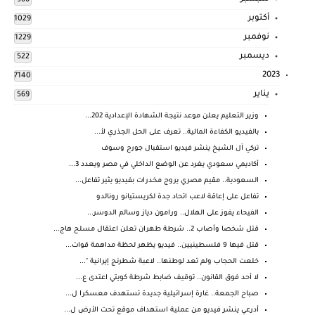
966
أكتوبر
1029
نوفمبر
1229
ديسمبر
522
2023
7140
يناير
569
وزير التعليم يعلن موعد نتيجة الشهادة الإعدادية 202...
بالفيديو الكفاءة المالية.. تعرف على الحل الجذري لأ...
تركي آل الشيخ ينشر فيديو استقبال جورج وسوف
أكاديمي سعودي يغرد عن الوضع الداخلي في مصر ويعدد 3...
السعودية.. مقيم مصري يروج مخدرات بفيديو يثير تفاعل...
تفاعل على إعاقة لاعب اتحاد جدة لكريستيانو رونالدو
الفيحاء يفوز على الهلال.. ورامون دياز وسالم الدوسر...
قتل شخصا وأصاب 2.. شرطة طهران تعلن اعتقال مسلح هاج...
قتل فيها 9 فلسطينيين.. فيديو يظهر لحظة مداهمة قوات...
خلعت الحجاب ولم تعد لوطنها.. لاعبة شطرنج إيرانية "...
لا أحد فوق القانون.. توقيف ضابط شرطة كويتي اعتدى ع...
صباح الجمعة.. غارة إسرائيلية جديدة تستهدف معسكرا ل...
أدرعي ينشر فيديو من عملية استهداف موقع تحت الأرض ل...