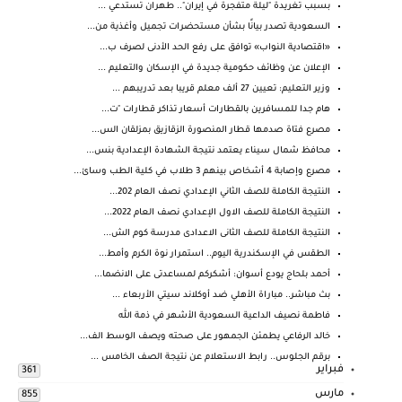
بسبب تغريدة "ليلة متفجرة في إيران".. طهران تستدعي ...
السعودية تصدر بيانًا بشأن مستحضرات تجميل وأغذية من...
«اقتصادية النواب» توافق على رفع الحد الأدنى لصرف ب...
الإعلان عن وظائف حكومية جديدة في الإسكان والتعليم ...
وزير التعليم: تعيين 27 ألف معلم قريبا بعد تدريبهم ...
هام جدا للمسافرين بالقطارات أسعار تذاكر قطارات "ت...
مصرع فتاة صدمها قطار المنصورة الزقازيق بمزلقان الس...
محافظ شمال سيناء يعتمد نتيجة الشهادة الإعدادية بنس...
مصرع وإصابة 4 أشخاص بينهم 3 طلاب في كلية الطب وسائ...
النتيجة الكاملة للصف الثاني الإعدادي نصف العام 202...
النتيجة الكاملة للصف الاول الإعدادي نصف العام 2022...
النتيجة الكاملة للصف الثانى الاعدادى مدرسة كوم الش...
الطقس في الإسكندرية اليوم.. استمرار نوة الكرم وأمط...
أحمد بلحاج يودع أسوان: أشكركم لمساعدتى على الانضما...
بث مباشر.. مباراة الأهلي ضد أوكلاند سيتي الأربعاء ...
فاطمة نصيف الداعية السعودية الأشهر في ذمة الله
خالد الرفاعي يطمئن الجمهور على صحته ويصف الوسط الف...
برقم الجلوس.. رابط الاستعلام عن نتيجة الصف الخامس ...
فبراير
361
مارس
855