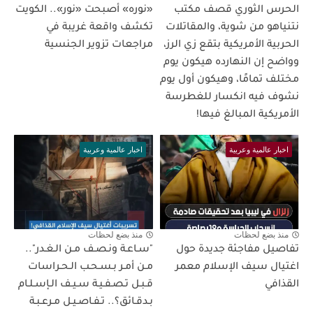
الحرس الثوري قصف مكتب
«نوره» أصبحت «نور».. الكويت
نتنياهو من شوية، والمقاتلات
تكشف واقعة غريبة في
الحربية الأمريكية بتقع زي الرز،
مراجعات تزوير الجنسية
وواضح إن النهارده هيكون يوم
مختلف تمامًا، وهيكون أول يوم
نشوف فيه انكسار للغطرسة
الأمريكية المبالغ فيها!
اخبار عالمية وعربية
اخبار عالمية وعربية
منذ بضع لحظات
منذ بضع لحظات
تفاصيل مفاجئة جديدة حول
"سـاعـة ونـصـف مـن الـغـدر"..
اغتيال سيف الإسلام معمر
مـن أمـر بـسـحـب الـحـراسات
القذافي
قـبـل تـصـفـيـة سـيـف الـإسـلـام
بـدقـائق؟.. تـفـاصـيـل مـرعـبـة