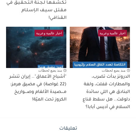
تـكـشـفـهـا لـجـنـة الـتـحـقـيـق فـي
مـقـتـل سـيـف الـإسـلـام
الـقـذافـي!
اخبار عالمية وعربية
اخبار عالمية وعربية
منذ بضع لحظات
منذ بضع لحظات
الدرونز بدأت تضرب،
"أشباح الأعماق".. إيران تنشر
والمطارات قفلت، ولغة
(22 غواصة) في مضيق هرمز:
البنادق هي اللي سائدة
مـ،ـصيدة الألغام وصـ،ـواريخ
دلوقت.. هل سقط قناع
الكروز تحت الميّة!
السلام في أديس أبابا؟
تعليقات