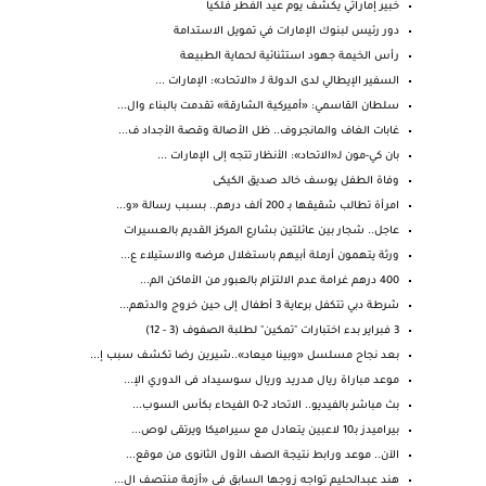
خبير إماراتي يكشف يوم عيد الفطر فلكياً
دور رئيس لبنوك الإمارات في تمويل الاستدامة
رأس الخيمة جهود استثنائية لحماية الطبيعة
السفير الإيطالي لدى الدولة لـ «الاتحاد»: الإمارات ...
سلطان القاسمي: «أميركية الشارقة» تقدمت بالبناء وال...
غابات الغاف والمانجروف.. ظل الأصالة وقصة الأجداد ف...
بان كي-مون لـ«الاتحاد»: الأنظار تتجه إلى الإمارات ...
وفاة الطفل يوسف خالد صديق الكيكى
امرأة تطالب شقيقها بـ 200 ألف درهم.. بسبب رسالة «و...
عاجل.. شجار بين عائلتين بشارع المركز القديم بالعسيرات
ورثة يتهمون أرملة أبيهم باستغلال مرضه والاستيلاء ع...
400 درهم غرامة عدم الالتزام بالعبور من الأماكن الم...
شرطة دبي تتكفل برعاية 3 أطفال إلى حين خروج والدتهم...
3 فبراير بدء اختبارات "تمكين" لطلبة الصفوف (3 - 12)
بعد نجاح مسلسل «وبينا ميعاد»..شيرين رضا تكشف سبب إ...
موعد مباراة ريال مدريد وريال سوسيداد فى الدوري الإ...
بث مباشر بالفيديو.. الاتحاد 2-0 الفيحاء بكأس السوب...
بيراميدز بـ10 لاعبين يتعادل مع سيراميكا ويرتقى لوص...
الآن.. موعد ورابط نتيجة الصف الأول الثانوى من موقع...
هند عبدالحليم تواجه زوجها السابق في «أزمة منتصف ال...