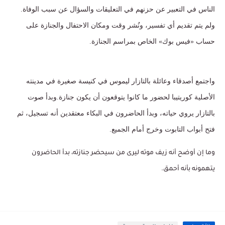
الناس في التعبير عن حزنهم في التعليقات والسؤال عن سبب الوفاة.
ولم يتم تقديم أي تفسير، ونُشر وقت ومكان الاحتفال والجنازة على
حساب «فيس بوك» الخاص بمراسم الجنازة.
واجتمع أصدقاء وعائلة بالتازار ليموس في كنيسة صغيرة في مدينته
الأصلية كوريتيبا لحضور ما كانوا يتوقعون أن يكون جنازة.وبدأ صوت
بالتازار يروي حياته، وبدأ الحاضرون في البكاء معتقدين أنه تسجيل، ثم
فتح أبواب التابوت وخرج أمام الجميع.
وما إن أوضح أنه زيف موته ليرى من سيحضر جنازته، بدأ الحاضرون
يتهمونه بأنه أحمق.