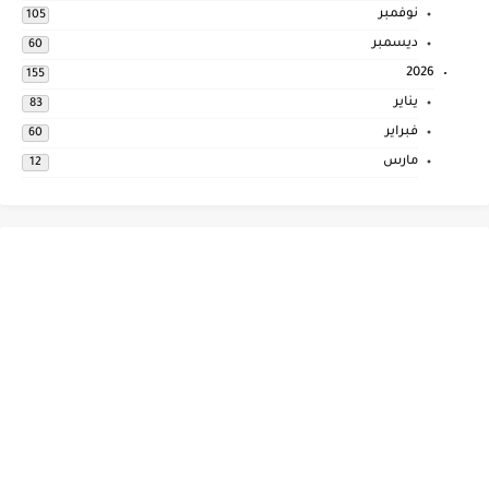
نوفمبر
105
ديسمبر
60
2026
155
يناير
83
فبراير
60
مارس
12