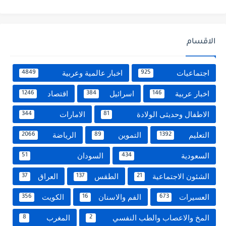
الاقسام
اجتماعيات
اخبار عالمية وعربية
4849
925
اخبار عربية
اسرائيل
اقتصاد
1246
384
146
الاطفال وحديثى الولادة
الامارات
344
81
التعليم
التموين
الرياضة
2066
89
1392
السعودية
السودان
51
434
الشئون الاجتماعية
الطقس
العراق
37
137
21
العسيرات
الفم والاسنان
الكويت
356
16
673
المخ والاعصاب والطب النفسي
المغرب
8
2