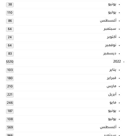
يونيو
38
يوليو
110
أغسطس
86
سبتمبر
64
أكتوبر
24
نوفمبر
64
ديسمبر
83
2022
5570
يناير
103
فبراير
180
مارس
210
أبريل
221
مايو
246
يونيو
187
يوليو
108
أغسطس
569
سبتمبر