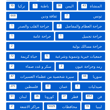
المنشاة
اليمن
باطنة
تركيا
10
1
38
43
تونس
ثقافة ودين
668
7
جراحة العظام والمفاصل
جراحة القلب والصدر
1
2
جراحة تجميل
جراحة عامة
1
1
جراحة مسالك بولية
2
جمعيات خيرية وتنموية وشرعية
حياة كريمة
72
5
رمد وجراحة عيون
سكر و غدد صماء
2
2
سوريا
سيرة شخصية من عظماء العسيرات
47
48
صيدليات
عمان
فلسطين
275
17
1
فن
قطر
كورونا
لبنان
51
26
27
852
ليبيا
محافظات
مراكز الاشعة
2
5029
19