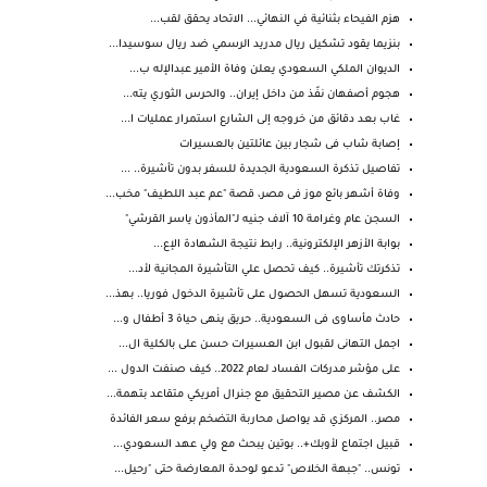
هزم الفيحاء بثنائية في النهائي... الاتحاد يحقق لقب...
بنزيما يقود تشكيل ريال مدريد الرسمي ضد ريال سوسيدا...
الديوان الملكي السعودي يعلن وفاة الأمير عبدالإله ب...
هجوم أصفهان نفّذ من داخل إيران.. والحرس الثوري يته...
غاب بعد دقائق من خروجه إلى الشارع استمرار عمليات ا...
إصابة شاب فى شجار بين عائلتين بالعسيرات
تفاصيل تذكرة السعودية الجديدة للسفر بدون تأشيرة.. ...
وفاة أشهر بائع موز فى مصر، قصة "عم عبد اللطيف" مخب...
السجن عام وغرامة 10 آلاف جنيه لـ"المأذون ياسر القرشي"
بوابة الأزهر الإلكترونية.. رابط نتيجة الشهادة الإع...
تذكرتك تأشيرة.. كيف تحصل علي التأشيرة المجانية لأد...
السعودية تسهل الحصول على تأشيرة الدخول فوريا.. بهذ...
حادث مأساوى فى السعودية.. حريق ينهى حياة 3 أطفال و...
اجمل التهانى لقبول ابن العسيرات حسن على بالكلية ال...
على مؤشر مدركات الفساد لعام 2022.. كيف صنفت الدول ...
الكشف عن مصير التحقيق مع جنرال أمريكي متقاعد بتهمة...
مصر.. المركزي قد يواصل محاربة التضخم برفع سعر الفائدة
قبيل اجتماع لأوبك+.. بوتين يبحث مع ولي عهد السعودي...
تونس.. "جبهة الخلاص" تدعو لوحدة المعارضة حتى "رحيل...