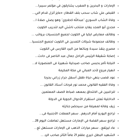
الإمارات و البحرين و المغرب يشاركون في مؤتمر سيبرا...
القبض علي شاب سحب بلف القطار: «عايز أنزل قدام البي...
وفاة الشاب السوري "عبدالله كحلاوي" وهو يصلي صلاة ا...
مجدي أبو المجد يغارد منتخب ناشئي اليد لتدريب الكويت
وظائف معارض ايكيا في الكويت لجميع الجنسيات برواتب ...
وظائف مجموعة شركات التمدين في الكويت لجميع الجنسيا...
مصري ينقذ سيدة وبناتها من البرد القارس في الكويت
إصابة شقيقة الرئيس الراحل جمال عبد الناصر فى حادث...
النيابة تأمر بحبس صاحب صيدلية شهيرة فى المنصورة لا...
انهيار مروع لأحد المباني في مكة المكرمة
عود قصب ينهي حياة طفل أسفل جرار زراعي بجرجا
وفاة الفقيه القانوني محمد نور فرحات أستاذ القانون ...
للراغبين فى الالتحاق بمعهد ضباط الصف المعلمين
الداخلية تعلن استقرار الأحوال الجوية في الدولة
زيف وفاته لمعرفة من سيحضر جنازته
تراجع اليورو أمام الدرهم.. سعر العملات الأجنبية فى...
تراجع سعر الفضة في الإمارات مستهل تعاملات اليوم 28...
عاد ليرتفع.. سعر عيارات الذهب فى الإمارات مستهل تع...
‏الشهيد البطل خيري علقم 21 عاماً الثائر صاحب الرد ...