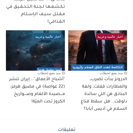
تـكـشـفـهـا لـجـنـة الـتـحـقـيـق فـي
مـقـتـل سـيـف الـإسـلـام
الـقـذافـي!
اخبار عالمية وعربية
اخبار عالمية وعربية
منذ بضع لحظات
منذ بضع لحظات
الدرونز بدأت تضرب،
"أشباح الأعماق".. إيران تنشر
والمطارات قفلت، ولغة
(22 غواصة) في مضيق هرمز:
البنادق هي اللي سائدة
مـ،ـصيدة الألغام وصـ،ـواريخ
دلوقت.. هل سقط قناع
الكروز تحت الميّة!
السلام في أديس أبابا؟
تعليقات