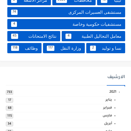
ليبيا
محافظات
مراكز الاشعة
2
5029
19
مستشفى العسيرات المركزى
74
مستشفيات حكومية وخاصة
4
معامل التحاليل الطبية
نتائج الامتحانات
45
4
نسا و توليد
وزارة النقل
وظائف
118
117
2
الارشيف
2021
733
يناير
17
فبراير
68
مارس
115
أبريل
34