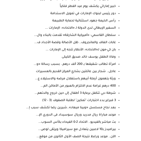
خبير إماراتي يكشف يوم عيد الفطر فلكياً
دور رئيس لبنوك الإمارات في تمويل الاستدامة
رأس الخيمة جهود استثنائية لحماية الطبيعة
السفير الإيطالي لدى الدولة لـ «الاتحاد»: الإمارات ...
سلطان القاسمي: «أميركية الشارقة» تقدمت بالبناء وال...
غابات الغاف والمانجروف.. ظل الأصالة وقصة الأجداد ف...
بان كي-مون لـ«الاتحاد»: الأنظار تتجه إلى الإمارات ...
وفاة الطفل يوسف خالد صديق الكيكى
امرأة تطالب شقيقها بـ 200 ألف درهم.. بسبب رسالة «و...
عاجل.. شجار بين عائلتين بشارع المركز القديم بالعسيرات
ورثة يتهمون أرملة أبيهم باستغلال مرضه والاستيلاء ع...
400 درهم غرامة عدم الالتزام بالعبور من الأماكن الم...
شرطة دبي تتكفل برعاية 3 أطفال إلى حين خروج والدتهم...
3 فبراير بدء اختبارات "تمكين" لطلبة الصفوف (3 - 12)
بعد نجاح مسلسل «وبينا ميعاد»..شيرين رضا تكشف سبب إ...
موعد مباراة ريال مدريد وريال سوسيداد فى الدوري الإ...
بث مباشر بالفيديو.. الاتحاد 2-0 الفيحاء بكأس السوب...
بيراميدز بـ10 لاعبين يتعادل مع سيراميكا ويرتقى لوص...
الآن.. موعد ورابط نتيجة الصف الأول الثانوى من موقع...