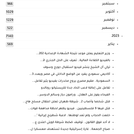
سبتمبر
966
أكتوبر
1029
نوفمبر
1229
ديسمبر
522
2023
7140
يناير
569
وزير التعليم يعلن موعد نتيجة الشهادة الإعدادية 202...
بالفيديو الكفاءة المالية.. تعرف على الحل الجذري لأ...
تركي آل الشيخ ينشر فيديو استقبال جورج وسوف
أكاديمي سعودي يغرد عن الوضع الداخلي في مصر ويعدد 3...
السعودية.. مقيم مصري يروج مخدرات بفيديو يثير تفاعل...
تفاعل على إعاقة لاعب اتحاد جدة لكريستيانو رونالدو
الفيحاء يفوز على الهلال.. ورامون دياز وسالم الدوسر...
قتل شخصا وأصاب 2.. شرطة طهران تعلن اعتقال مسلح هاج...
قتل فيها 9 فلسطينيين.. فيديو يظهر لحظة مداهمة قوات...
خلعت الحجاب ولم تعد لوطنها.. لاعبة شطرنج إيرانية "...
لا أحد فوق القانون.. توقيف ضابط شرطة كويتي اعتدى ع...
صباح الجمعة.. غارة إسرائيلية جديدة تستهدف معسكرا ل...