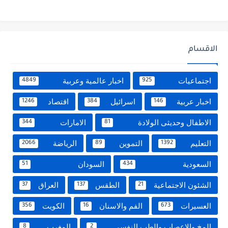
الاقسام
اجتماعيات
اخبار عالمية وعربية
4849
925
اخبار عربية
اسرائيل
اقتصاد
1246
384
146
الاطفال وحديثى الولادة
الامارات
344
81
التعليم
التموين
الرياضة
2066
89
1392
السعودية
السودان
51
434
الشئون الاجتماعية
الطقس
العراق
37
137
21
العسيرات
الفم والاسنان
الكويت
356
16
673
المخ والاعصاب والطب النفسي
المغرب
8
2