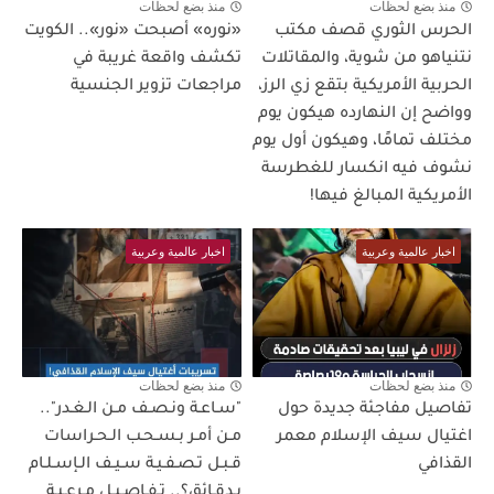
منذ بضع لحظات
منذ بضع لحظات
الحرس الثوري قصف مكتب
«نوره» أصبحت «نور».. الكويت
نتنياهو من شوية، والمقاتلات
تكشف واقعة غريبة في
الحربية الأمريكية بتقع زي الرز،
مراجعات تزوير الجنسية
وواضح إن النهارده هيكون يوم
مختلف تمامًا، وهيكون أول يوم
نشوف فيه انكسار للغطرسة
الأمريكية المبالغ فيها!
اخبار عالمية وعربية
اخبار عالمية وعربية
منذ بضع لحظات
منذ بضع لحظات
تفاصيل مفاجئة جديدة حول
"سـاعـة ونـصـف مـن الـغـدر"..
اغتيال سيف الإسلام معمر
مـن أمـر بـسـحـب الـحـراسات
القذافي
قـبـل تـصـفـيـة سـيـف الـإسـلـام
بـدقـائق؟.. تـفـاصـيـل مـرعـبـة