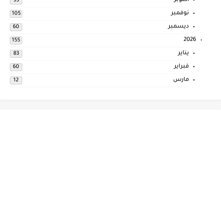
أكتوبر
93
نوفمبر
105
ديسمبر
60
2026
155
يناير
83
فبراير
60
مارس
12