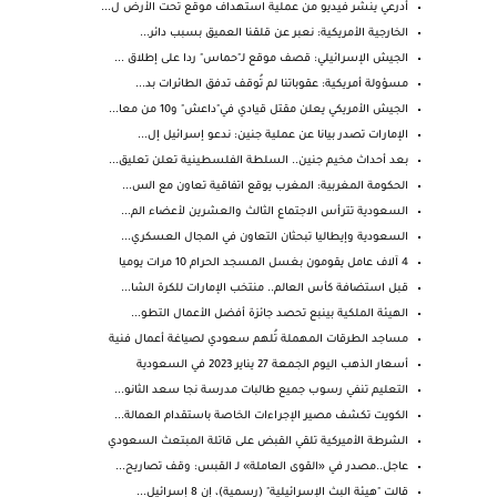
أدرعي ينشر فيديو من عملية استهداف موقع تحت الأرض ل...
الخارجية الأمريكية: نعبر عن قلقنا العميق بسبب دائر...
الجيش الإسرائيلي: قصف موقع لـ"حماس" ردا على إطلاق ...
مسؤولة أمريكية: عقوباتنا لم تُوقف تدفق الطائرات بد...
الجيش الأمريكي يعلن مقتل قيادي في"داعش" و10 من معا...
الإمارات تصدر بيانا عن عملية جنين: ندعو إسرائيل إل...
بعد أحداث مخيم جنين.. السلطة الفلسطينية تعلن تعليق...
الحكومة المغربية: المغرب يوقع اتفاقية تعاون مع الس...
السعودية تترأس الاجتماع الثالث والعشرين لأعضاء الم...
السعودية وإيطاليا تبحثان التعاون في المجال العسكري...
4 آلاف عامل يقومون بغسل المسجد الحرام 10 مرات يوميا
قبل استضافة كأس العالم.. منتخب الإمارات للكرة الشا...
الهيئة الملكية بينبع تحصد جائزة أفضل الأعمال التطو...
‏مساجد الطرقات المهملة تُلهم سعودي لصياغة أعمال فنية
أسعار الذهب اليوم الجمعة 27 يناير 2023 في السعودية
التعليم تنفي رسوب جميع طالبات مدرسة نجا سعد الثانو...
الكويت تكشف مصير الإجراءات الخاصة باستقدام العمالة...
الشرطة الأميركية تلقي القبض على قاتلة المبتعث السعودي
عاجل..مصدر في «القوى العاملة» لـ القبس: وقف تصاريح...
قالت "هيئة البث الإسرائيلية" (رسمية)، إن 8 إسرائيل...