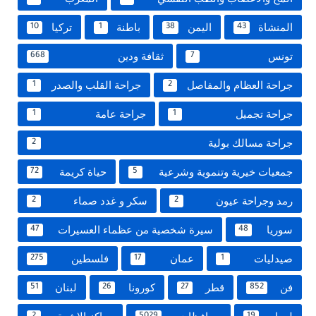
المنشاة
اليمن
باطنة
تركيا
10
1
38
43
تونس
ثقافة ودين
668
7
جراحة العظام والمفاصل
جراحة القلب والصدر
1
2
جراحة تجميل
جراحة عامة
1
1
جراحة مسالك بولية
2
جمعيات خيرية وتنموية وشرعية
حياة كريمة
72
5
رمد وجراحة عيون
سكر و غدد صماء
2
2
سوريا
سيرة شخصية من عظماء العسيرات
47
48
صيدليات
عمان
فلسطين
275
17
1
فن
قطر
كورونا
لبنان
51
26
27
852