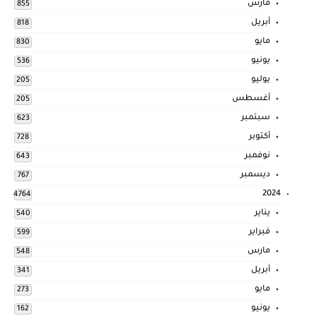
مارس
855
أبريل
818
مايو
830
يونيو
536
يوليو
205
أغسطس
205
سبتمبر
623
أكتوبر
728
نوفمبر
643
ديسمبر
767
2024
4764
يناير
540
فبراير
599
مارس
548
أبريل
341
مايو
273
يونيو
162