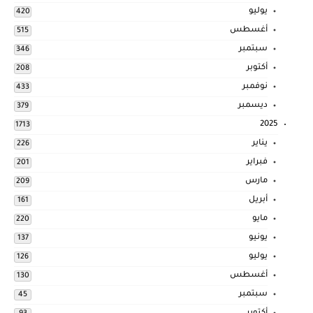
يوليو
420
أغسطس
515
سبتمبر
346
أكتوبر
208
نوفمبر
433
ديسمبر
379
2025
1713
يناير
226
فبراير
201
مارس
209
أبريل
161
مايو
220
يونيو
137
يوليو
126
أغسطس
130
سبتمبر
45