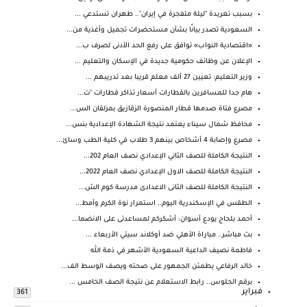
بسبب تغريدة "ليلة متفجرة في إيران".. طهران تستدعي ...
السعودية تصدر بيانًا بشأن مستحضرات تجميل وأغذية من...
«اقتصادية النواب» توافق على رفع الحد الأدنى لصرف ب...
الإعلان عن وظائف حكومية جديدة في الإسكان والتعليم ...
وزير التعليم: تعيين 27 ألف معلم قريبا بعد تدريبهم ...
هام جدا للمسافرين بالقطارات أسعار تذاكر قطارات "ت...
مصرع فتاة صدمها قطار المنصورة الزقازيق بمزلقان الس...
محافظ شمال سيناء يعتمد نتيجة الشهادة الإعدادية بنس...
مصرع وإصابة 4 أشخاص بينهم 3 طلاب في كلية الطب وسائ...
النتيجة الكاملة للصف الثاني الإعدادي نصف العام 202...
النتيجة الكاملة للصف الاول الإعدادي نصف العام 2022...
النتيجة الكاملة للصف الثانى الاعدادى مدرسة كوم الش...
الطقس في الإسكندرية اليوم.. استمرار نوة الكرم وأمط...
أحمد بلحاج يودع أسوان: أشكركم لمساعدتى على الانضما...
بث مباشر.. مباراة الأهلي ضد أوكلاند سيتي الأربعاء ...
فاطمة نصيف الداعية السعودية الأشهر في ذمة الله
خالد الرفاعي يطمئن الجمهور على صحته ويصف الوسط الف...
برقم الجلوس.. رابط الاستعلام عن نتيجة الصف الخامس ...
فبراير
361