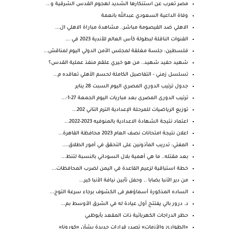
مصر تعرب عن استنكارها الشديد لهجوم القدس الشرقية و...
وفاة الداعية السعودي عبدالله بانعمة
الاهلي ضد القيصومة مباشر.. مشاهدة مباراة الاهلي ال...
القنوات الناقلة لبطولة كأس العالم للأندية 2023 في ...
فلسطين: جلسة مغلقة لمجلس الأمن الدولي اليوم لمناقش...
شهيد حفيد شهيد.. من هو خيري علقم منفذ عملية القدس؟
تسلسل زمني - التفاصيل الكاملة لحسم الأهلي تعاقده م...
جدول ترتيب الدوري المصري اليوم السبت 28 يناير
ترتيب الدورى المصرى بعد مباريات اليوم الجمعة 27-1-...
توزيع الرياضيات للمرحلة الإعدادية الترم التاني 202...
اعتماد نتيجة الشهادة الاعدادية بالمنوفيه 2023-2022...
اعلان نتيجة امتحانات نصف العام 2023 محافظة القاهرة...
المفتي: تدريب المأذونين على التحقق في أمور الطلاق....
بعد مقتله.. ما هي أهمية بلال السوداني بالنسبة لتنظ...
خطة استباقية لزعيم القاعدة في اليمن لضرب المحافظات...
من دير الأنبا بضابا .. وحفل تأبين نيافة الأنبا كير...
الساده المذكورة أسماؤهم فى الكشوف برجاء سرعة التوج...
د. درور بالي يفتتح أول عيادة له في الشرق الأوسط بم...
حظر الدراجات الكهربائية ذات المقعد بأبوظبي
«الطوارئ والأزمات» تصدر قرارات جديدة بشأن «كورونا»