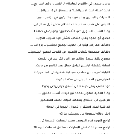
عاجل..مصدر في «القوى العاملة» لـ القبس: وقف تصاريح...
قالت "هيئة البث الإسرائيلية" (رسمية)، إن 8 إسرائيل...
الإمارات و البحرين و المغرب يشاركون في مؤتمر سيبرا...
القبض علي شاب سحب بلف القطار: «عايز أنزل قدام البي...
وفاة الشاب السوري "عبدالله كحلاوي" وهو يصلي صلاة ا...
مجدي أبو المجد يغارد منتخب ناشئي اليد لتدريب الكويت
وظائف معارض ايكيا في الكويت لجميع الجنسيات برواتب ...
وظائف مجموعة شركات التمدين في الكويت لجميع الجنسيا...
مصري ينقذ سيدة وبناتها من البرد القارس في الكويت
إصابة شقيقة الرئيس الراحل جمال عبد الناصر فى حادث...
النيابة تأمر بحبس صاحب صيدلية شهيرة فى المنصورة لا...
انهيار مروع لأحد المباني في مكة المكرمة
عود قصب ينهي حياة طفل أسفل جرار زراعي بجرجا
وفاة الفقيه القانوني محمد نور فرحات أستاذ القانون ...
للراغبين فى الالتحاق بمعهد ضباط الصف المعلمين
الداخلية تعلن استقرار الأحوال الجوية في الدولة
زيف وفاته لمعرفة من سيحضر جنازته
تراجع اليورو أمام الدرهم.. سعر العملات الأجنبية فى...
تراجع سعر الفضة في الإمارات مستهل تعاملات اليوم 28...