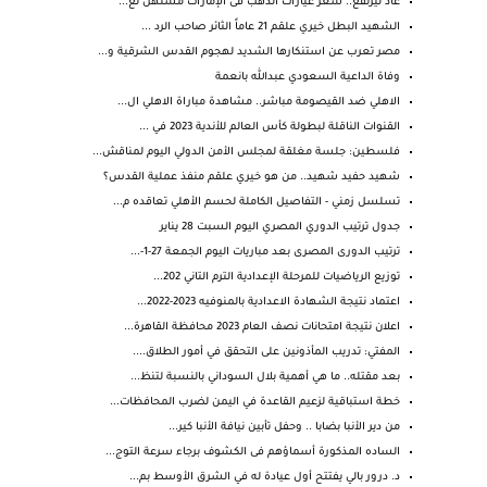
عاد ليرتفع.. سعر عيارات الذهب فى الإمارات مستهل تع...
‏الشهيد البطل خيري علقم 21 عاماً الثائر صاحب الرد ...
مصر تعرب عن استنكارها الشديد لهجوم القدس الشرقية و...
وفاة الداعية السعودي عبدالله بانعمة
الاهلي ضد القيصومة مباشر.. مشاهدة مباراة الاهلي ال...
القنوات الناقلة لبطولة كأس العالم للأندية 2023 في ...
فلسطين: جلسة مغلقة لمجلس الأمن الدولي اليوم لمناقش...
شهيد حفيد شهيد.. من هو خيري علقم منفذ عملية القدس؟
تسلسل زمني - التفاصيل الكاملة لحسم الأهلي تعاقده م...
جدول ترتيب الدوري المصري اليوم السبت 28 يناير
ترتيب الدورى المصرى بعد مباريات اليوم الجمعة 27-1-...
توزيع الرياضيات للمرحلة الإعدادية الترم التاني 202...
اعتماد نتيجة الشهادة الاعدادية بالمنوفيه 2023-2022...
اعلان نتيجة امتحانات نصف العام 2023 محافظة القاهرة...
المفتي: تدريب المأذونين على التحقق في أمور الطلاق....
بعد مقتله.. ما هي أهمية بلال السوداني بالنسبة لتنظ...
خطة استباقية لزعيم القاعدة في اليمن لضرب المحافظات...
من دير الأنبا بضابا .. وحفل تأبين نيافة الأنبا كير...
الساده المذكورة أسماؤهم فى الكشوف برجاء سرعة التوج...
د. درور بالي يفتتح أول عيادة له في الشرق الأوسط بم...