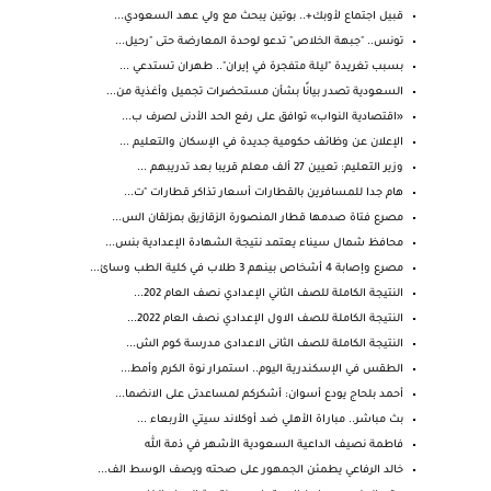
قبيل اجتماع لأوبك+.. بوتين يبحث مع ولي عهد السعودي...
تونس.. "جبهة الخلاص" تدعو لوحدة المعارضة حتى "رحيل...
بسبب تغريدة "ليلة متفجرة في إيران".. طهران تستدعي ...
السعودية تصدر بيانًا بشأن مستحضرات تجميل وأغذية من...
«اقتصادية النواب» توافق على رفع الحد الأدنى لصرف ب...
الإعلان عن وظائف حكومية جديدة في الإسكان والتعليم ...
وزير التعليم: تعيين 27 ألف معلم قريبا بعد تدريبهم ...
هام جدا للمسافرين بالقطارات أسعار تذاكر قطارات "ت...
مصرع فتاة صدمها قطار المنصورة الزقازيق بمزلقان الس...
محافظ شمال سيناء يعتمد نتيجة الشهادة الإعدادية بنس...
مصرع وإصابة 4 أشخاص بينهم 3 طلاب في كلية الطب وسائ...
النتيجة الكاملة للصف الثاني الإعدادي نصف العام 202...
النتيجة الكاملة للصف الاول الإعدادي نصف العام 2022...
النتيجة الكاملة للصف الثانى الاعدادى مدرسة كوم الش...
الطقس في الإسكندرية اليوم.. استمرار نوة الكرم وأمط...
أحمد بلحاج يودع أسوان: أشكركم لمساعدتى على الانضما...
بث مباشر.. مباراة الأهلي ضد أوكلاند سيتي الأربعاء ...
فاطمة نصيف الداعية السعودية الأشهر في ذمة الله
خالد الرفاعي يطمئن الجمهور على صحته ويصف الوسط الف...