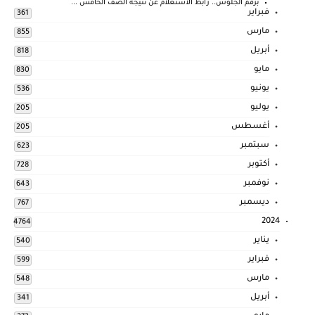
برقم الجلوس.. رابط الاستعلام عن نتيجة الصف الخامس ...
فبراير
361
مارس
855
أبريل
818
مايو
830
يونيو
536
يوليو
205
أغسطس
205
سبتمبر
623
أكتوبر
728
نوفمبر
643
ديسمبر
767
2024
4764
يناير
540
فبراير
599
مارس
548
أبريل
341