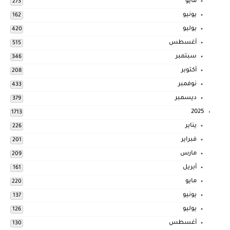
مايو
273
يونيو
162
يوليو
420
أغسطس
515
سبتمبر
346
أكتوبر
208
نوفمبر
433
ديسمبر
379
2025
1713
يناير
226
فبراير
201
مارس
209
أبريل
161
مايو
220
يونيو
137
يوليو
126
أغسطس
130