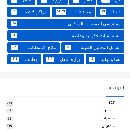
ليبيا
محافظات
مراكز الاشعة
2
5029
19
مستشفى العسيرات المركزى
74
مستشفيات حكومية وخاصة
4
معامل التحاليل الطبية
نتائج الامتحانات
45
4
نسا و توليد
وزارة النقل
وظائف
118
117
2
الارشيف
2021
733
يناير
17
فبراير
68
مارس
115