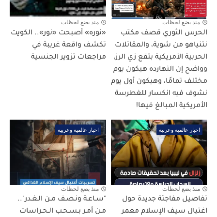
منذ بضع لحظات
منذ بضع لحظات
الحرس الثوري قصف مكتب
«نوره» أصبحت «نور».. الكويت
نتنياهو من شوية، والمقاتلات
تكشف واقعة غريبة في
الحربية الأمريكية بتقع زي الرز،
مراجعات تزوير الجنسية
وواضح إن النهارده هيكون يوم
مختلف تمامًا، وهيكون أول يوم
نشوف فيه انكسار للغطرسة
الأمريكية المبالغ فيها!
اخبار عالمية وعربية
اخبار عالمية وعربية
منذ بضع لحظات
منذ بضع لحظات
تفاصيل مفاجئة جديدة حول
"سـاعـة ونـصـف مـن الـغـدر"..
اغتيال سيف الإسلام معمر
مـن أمـر بـسـحـب الـحـراسات