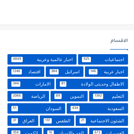
الاقسام
اجتماعيات
اخبار عالمية وعربية
4849
925
اخبار عربية
اسرائيل
اقتصاد
1246
384
146
الاطفال وحديثى الولادة
الامارات
344
81
التعليم
التموين
الرياضة
2066
89
1392
السعودية
السودان
51
434
الشئون الاجتماعية
الطقس
العراق
37
137
21
العسيرات
الفم والاسنان
الكويت
356
16
673