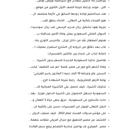
بيراميدز بـ10 لاعبين يتعادل مع سيراميكا ويرتقى لوص...
الآن.. موعد ورابط نتيجة الصف الأول الثانوى من موقع...
هند عبدالحليم تواجه زوجها السابق في «أزمة منتصف ال...
هزم الفيحاء بثنائية في النهائي... الاتحاد يحقق لقب...
بنزيما يقود تشكيل ريال مدريد الرسمي ضد ريال سوسيدا...
الديوان الملكي السعودي يعلن وفاة الأمير عبدالإله ب...
هجوم أصفهان نفّذ من داخل إيران.. والحرس الثوري يته...
غاب بعد دقائق من خروجه إلى الشارع استمرار عمليات ا...
إصابة شاب فى شجار بين عائلتين بالعسيرات
تفاصيل تذكرة السعودية الجديدة للسفر بدون تأشيرة.. ...
وفاة أشهر بائع موز فى مصر، قصة "عم عبد اللطيف" مخب...
السجن عام وغرامة 10 آلاف جنيه لـ"المأذون ياسر القرشي"
بوابة الأزهر الإلكترونية.. رابط نتيجة الشهادة الإع...
تذكرتك تأشيرة.. كيف تحصل علي التأشيرة المجانية لأد...
السعودية تسهل الحصول على تأشيرة الدخول فوريا.. بهذ...
حادث مأساوى فى السعودية.. حريق ينهى حياة 3 أطفال و...
اجمل التهانى لقبول ابن العسيرات حسن على بالكلية ال...
على مؤشر مدركات الفساد لعام 2022.. كيف صنفت الدول ...
الكشف عن مصير التحقيق مع جنرال أمريكي متقاعد بتهمة...
مصر.. المركزي قد يواصل محاربة التضخم برفع سعر الفائدة