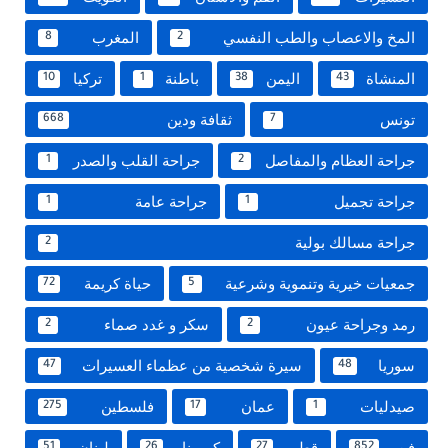
المخ والاعصاب والطب النفسي
المغرب
8
2
المنشاة
اليمن
باطنة
تركيا
10
1
38
43
تونس
ثقافة ودين
668
7
جراحة العظام والمفاصل
جراحة القلب والصدر
1
2
جراحة تجميل
جراحة عامة
1
1
جراحة مسالك بولية
2
جمعيات خيرية وتنموية وشرعية
حياة كريمة
72
5
رمد وجراحة عيون
سكر و غدد صماء
2
2
سوريا
سيرة شخصية من عظماء العسيرات
47
48
صيدليات
عمان
فلسطين
275
17
1
فن
قطر
كورونا
لبنان
51
26
27
852