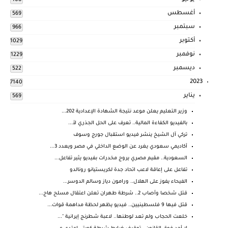
108
أغسطس
569
سبتمبر
966
أكتوبر
1029
نوفمبر
1229
ديسمبر
522
2023
7140
يناير
569
وزير التعليم يعلن موعد نتيجة الشهادة الإعدادية 202...
بالفيديو الكفاءة المالية.. تعرف على الحل الجذري لأ...
تركي آل الشيخ ينشر فيديو استقبال جورج وسوف
أكاديمي سعودي يغرد عن الوضع الداخلي في مصر ويعدد 3...
السعودية.. مقيم مصري يروج مخدرات بفيديو يثير تفاعل...
تفاعل على إعاقة لاعب اتحاد جدة لكريستيانو رونالدو
الفيحاء يفوز على الهلال.. ورامون دياز وسالم الدوسر...
قتل شخصا وأصاب 2.. شرطة طهران تعلن اعتقال مسلح هاج...
قتل فيها 9 فلسطينيين.. فيديو يظهر لحظة مداهمة قوات...
خلعت الحجاب ولم تعد لوطنها.. لاعبة شطرنج إيرانية "...