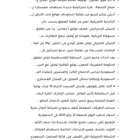
لا أحد فوق القانون.. توقيف ضابط شرطة كويتي اعتدى ع...
صباح الجمعة.. غارة إسرائيلية جديدة تستهدف معسكرا ل...
أدرعي ينشر فيديو من عملية استهداف موقع تحت الأرض ل...
الخارجية الأمريكية: نعبر عن قلقنا العميق بسبب دائر...
الجيش الإسرائيلي: قصف موقع لـ"حماس" ردا على إطلاق ...
مسؤولة أمريكية: عقوباتنا لم تُوقف تدفق الطائرات بد...
الجيش الأمريكي يعلن مقتل قيادي في"داعش" و10 من معا...
الإمارات تصدر بيانا عن عملية جنين: ندعو إسرائيل إل...
بعد أحداث مخيم جنين.. السلطة الفلسطينية تعلن تعليق...
الحكومة المغربية: المغرب يوقع اتفاقية تعاون مع الس...
السعودية تترأس الاجتماع الثالث والعشرين لأعضاء الم...
السعودية وإيطاليا تبحثان التعاون في المجال العسكري...
4 آلاف عامل يقومون بغسل المسجد الحرام 10 مرات يوميا
قبل استضافة كأس العالم.. منتخب الإمارات للكرة الشا...
الهيئة الملكية بينبع تحصد جائزة أفضل الأعمال التطو...
‏مساجد الطرقات المهملة تُلهم سعودي لصياغة أعمال فنية
أسعار الذهب اليوم الجمعة 27 يناير 2023 في السعودية
التعليم تنفي رسوب جميع طالبات مدرسة نجا سعد الثانو...
الكويت تكشف مصير الإجراءات الخاصة باستقدام العمالة...
الشرطة الأميركية تلقي القبض على قاتلة المبتعث السعودي