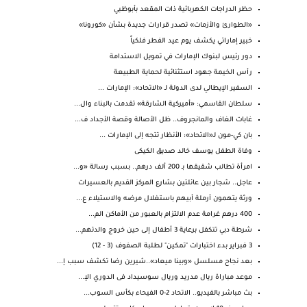
حظر الدراجات الكهربائية ذات المقعد بأبوظبي
«الطوارئ والأزمات» تصدر قرارات جديدة بشأن «كورونا»
خبير إماراتي يكشف يوم عيد الفطر فلكياً
دور رئيس لبنوك الإمارات في تمويل الاستدامة
رأس الخيمة جهود استثنائية لحماية الطبيعة
السفير الإيطالي لدى الدولة لـ «الاتحاد»: الإمارات ...
سلطان القاسمي: «أميركية الشارقة» تقدمت بالبناء وال...
غابات الغاف والمانجروف.. ظل الأصالة وقصة الأجداد ف...
بان كي-مون لـ«الاتحاد»: الأنظار تتجه إلى الإمارات ...
وفاة الطفل يوسف خالد صديق الكيكى
امرأة تطالب شقيقها بـ 200 ألف درهم.. بسبب رسالة «و...
عاجل.. شجار بين عائلتين بشارع المركز القديم بالعسيرات
ورثة يتهمون أرملة أبيهم باستغلال مرضه والاستيلاء ع...
400 درهم غرامة عدم الالتزام بالعبور من الأماكن الم...
شرطة دبي تتكفل برعاية 3 أطفال إلى حين خروج والدتهم...
3 فبراير بدء اختبارات "تمكين" لطلبة الصفوف (3 - 12)
بعد نجاح مسلسل «وبينا ميعاد»..شيرين رضا تكشف سبب إ...
موعد مباراة ريال مدريد وريال سوسيداد فى الدوري الإ...
بث مباشر بالفيديو.. الاتحاد 2-0 الفيحاء بكأس السوب...