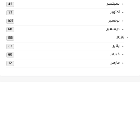
سبتمبر
45
أكتوبر
93
نوفمبر
105
ديسمبر
60
2026
155
يناير
83
فبراير
60
مارس
12