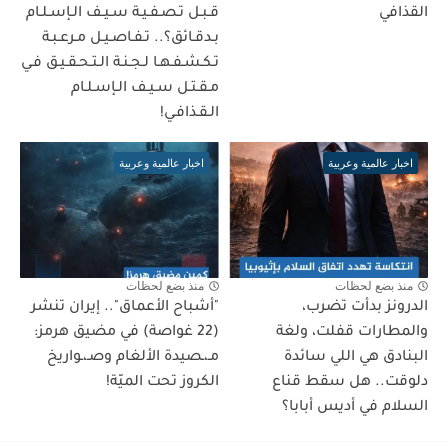
القذافي
قـبـل تـصـفـيـة سـيـف الـإسـلـام
بـدقـائق؟.. تـفـاصـيـل مـرعـبـة
تـكـشـفـهـا لـجـنـة الـتـحـقـيـق فـي
مـقـتـل سـيـف الـإسـلـام
الـقـذافـي!
اخبار عالمية وعربية
اخبار عالمية وعربية
منذ بضع لحظات
منذ بضع لحظات
الدرونز بدأت تضرب،
"أشباح الأعماق".. إيران تنشر
والمطارات قفلت، ولغة
(22 غواصة) في مضيق هرمز:
البنادق هي اللي سائدة
مـ،ـصيدة الألغام وصـ،ـواريخ
دلوقت.. هل سقط قناع
الكروز تحت الميّة!
السلام في أديس أبابا؟