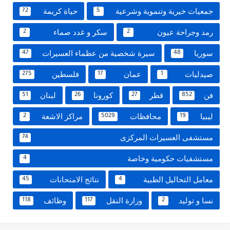
جمعيات خيرية وتنموية وشرعية
حياة كريمة
72
5
رمد وجراحة عيون
سكر و غدد صماء
2
2
سوريا
سيرة شخصية من عظماء العسيرات
47
48
صيدليات
عمان
فلسطين
275
17
1
فن
قطر
كورونا
لبنان
51
26
27
852
ليبيا
محافظات
مراكز الاشعة
2
5029
19
مستشفى العسيرات المركزى
74
مستشفيات حكومية وخاصة
4
معامل التحاليل الطبية
نتائج الامتحانات
45
4
نسا و توليد
وزارة النقل
وظائف
118
117
2