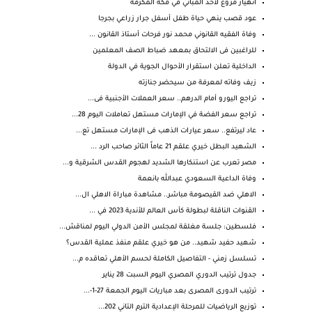
انهيار مروع لأحد المباني في مكة المكرمة
عود قصب ينهي حياة طفل أسفل جرار زراعي بجرجا
وفاة الفقيه القانوني محمد نور فرحات أستاذ القانون ...
للراغبين فى الالتحاق بمعهد ضباط الصف المعلمين
الداخلية تعلن استقرار الأحوال الجوية في الدولة
زيف وفاته لمعرفة من سيحضر جنازته
تراجع اليورو أمام الدرهم.. سعر العملات الأجنبية فى...
تراجع سعر الفضة في الإمارات مستهل تعاملات اليوم 28...
عاد ليرتفع.. سعر عيارات الذهب فى الإمارات مستهل تع...
‏الشهيد البطل خيري علقم 21 عاماً الثائر صاحب الرد ...
مصر تعرب عن استنكارها الشديد لهجوم القدس الشرقية و...
وفاة الداعية السعودي عبدالله بانعمة
الاهلي ضد القيصومة مباشر.. مشاهدة مباراة الاهلي ال...
القنوات الناقلة لبطولة كأس العالم للأندية 2023 في ...
فلسطين: جلسة مغلقة لمجلس الأمن الدولي اليوم لمناقش...
شهيد حفيد شهيد.. من هو خيري علقم منفذ عملية القدس؟
تسلسل زمني - التفاصيل الكاملة لحسم الأهلي تعاقده م...
جدول ترتيب الدوري المصري اليوم السبت 28 يناير
ترتيب الدورى المصرى بعد مباريات اليوم الجمعة 27-1-...
توزيع الرياضيات للمرحلة الإعدادية الترم التاني 202...