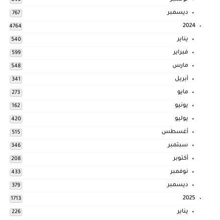
643
ديسمبر
767
2024
4764
يناير
540
فبراير
599
مارس
548
أبريل
341
مايو
273
يونيو
162
يوليو
420
أغسطس
515
سبتمبر
346
أكتوبر
208
نوفمبر
433
ديسمبر
379
2025
1713
يناير
226