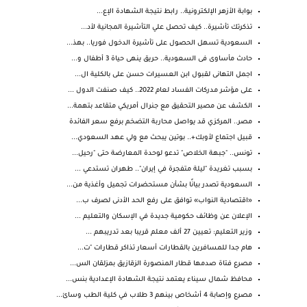
بوابة الأزهر الإلكترونية.. رابط نتيجة الشهادة الإع...
تذكرتك تأشيرة.. كيف تحصل علي التأشيرة المجانية لأد...
السعودية تسهل الحصول على تأشيرة الدخول فوريا.. بهذ...
حادث مأساوى فى السعودية.. حريق ينهى حياة 3 أطفال و...
اجمل التهانى لقبول ابن العسيرات حسن على بالكلية ال...
على مؤشر مدركات الفساد لعام 2022.. كيف صنفت الدول ...
الكشف عن مصير التحقيق مع جنرال أمريكي متقاعد بتهمة...
مصر.. المركزي قد يواصل محاربة التضخم برفع سعر الفائدة
قبيل اجتماع لأوبك+.. بوتين يبحث مع ولي عهد السعودي...
تونس.. "جبهة الخلاص" تدعو لوحدة المعارضة حتى "رحيل...
بسبب تغريدة "ليلة متفجرة في إيران".. طهران تستدعي ...
السعودية تصدر بيانًا بشأن مستحضرات تجميل وأغذية من...
«اقتصادية النواب» توافق على رفع الحد الأدنى لصرف ب...
الإعلان عن وظائف حكومية جديدة في الإسكان والتعليم ...
وزير التعليم: تعيين 27 ألف معلم قريبا بعد تدريبهم ...
هام جدا للمسافرين بالقطارات أسعار تذاكر قطارات "ت...
مصرع فتاة صدمها قطار المنصورة الزقازيق بمزلقان الس...
محافظ شمال سيناء يعتمد نتيجة الشهادة الإعدادية بنس...
مصرع وإصابة 4 أشخاص بينهم 3 طلاب في كلية الطب وسائ...