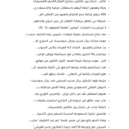
عاجل.. شجار بين عائلتين بشارع المركز القديم بالعسيرات
ورثة يتهمون أرملة أبيهم باستغلال مرضه والاستيلاء ع...
400 درهم غرامة عدم الالتزام بالعبور من الأماكن الم...
شرطة دبي تتكفل برعاية 3 أطفال إلى حين خروج والدتهم...
3 فبراير بدء اختبارات "تمكين" لطلبة الصفوف (3 - 12)
بعد نجاح مسلسل «وبينا ميعاد»..شيرين رضا تكشف سبب إ...
موعد مباراة ريال مدريد وريال سوسيداد فى الدوري الإ...
بث مباشر بالفيديو.. الاتحاد 2-0 الفيحاء بكأس السوب...
بيراميدز بـ10 لاعبين يتعادل مع سيراميكا ويرتقى لوص...
الآن.. موعد ورابط نتيجة الصف الأول الثانوى من موقع...
هند عبدالحليم تواجه زوجها السابق في «أزمة منتصف ال...
هزم الفيحاء بثنائية في النهائي... الاتحاد يحقق لقب...
بنزيما يقود تشكيل ريال مدريد الرسمي ضد ريال سوسيدا...
الديوان الملكي السعودي يعلن وفاة الأمير عبدالإله ب...
هجوم أصفهان نفّذ من داخل إيران.. والحرس الثوري يته...
غاب بعد دقائق من خروجه إلى الشارع استمرار عمليات ا...
إصابة شاب فى شجار بين عائلتين بالعسيرات
تفاصيل تذكرة السعودية الجديدة للسفر بدون تأشيرة.. ...
وفاة أشهر بائع موز فى مصر، قصة "عم عبد اللطيف" مخب...
السجن عام وغرامة 10 آلاف جنيه لـ"المأذون ياسر القرشي"