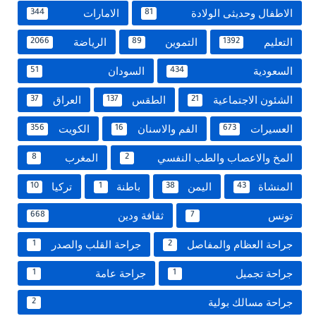
الاطفال وحديثى الولادة
الامارات
344
81
التعليم
التموين
الرياضة
2066
89
1392
السعودية
السودان
51
434
الشئون الاجتماعية
الطقس
العراق
37
137
21
العسيرات
الفم والاسنان
الكويت
356
16
673
المخ والاعصاب والطب النفسي
المغرب
8
2
المنشاة
اليمن
باطنة
تركيا
10
1
38
43
تونس
ثقافة ودين
668
7
جراحة العظام والمفاصل
جراحة القلب والصدر
1
2
جراحة تجميل
جراحة عامة
1
1
جراحة مسالك بولية
2