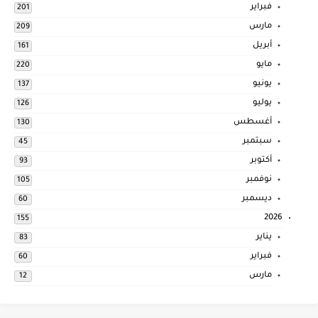
فبراير
201
مارس
209
أبريل
161
مايو
220
يونيو
137
يوليو
126
أغسطس
130
سبتمبر
45
أكتوبر
93
نوفمبر
105
ديسمبر
60
2026
155
يناير
83
فبراير
60
مارس
12