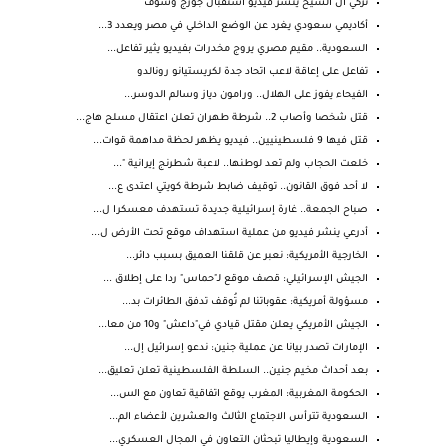
تركي آل الشيخ ينشر فيديو استقبال جورج وسوف
أكاديمي سعودي يغرد عن الوضع الداخلي في مصر ويعدد 3...
السعودية.. مقيم مصري يروج مخدرات بفيديو يثير تفاعل...
تفاعل على إعاقة لاعب اتحاد جدة لكريستيانو رونالدو
الفيحاء يفوز على الهلال.. ورامون دياز وسالم الدوسر...
قتل شخصا وأصاب 2.. شرطة طهران تعلن اعتقال مسلح هاج...
قتل فيها 9 فلسطينيين.. فيديو يظهر لحظة مداهمة قوات...
خلعت الحجاب ولم تعد لوطنها.. لاعبة شطرنج إيرانية "...
لا أحد فوق القانون.. توقيف ضابط شرطة كويتي اعتدى ع...
صباح الجمعة.. غارة إسرائيلية جديدة تستهدف معسكرا ل...
أدرعي ينشر فيديو من عملية استهداف موقع تحت الأرض ل...
الخارجية الأمريكية: نعبر عن قلقنا العميق بسبب دائر...
الجيش الإسرائيلي: قصف موقع لـ"حماس" ردا على إطلاق ...
مسؤولة أمريكية: عقوباتنا لم تُوقف تدفق الطائرات بد...
الجيش الأمريكي يعلن مقتل قيادي في"داعش" و10 من معا...
الإمارات تصدر بيانا عن عملية جنين: ندعو إسرائيل إل...
بعد أحداث مخيم جنين.. السلطة الفلسطينية تعلن تعليق...
الحكومة المغربية: المغرب يوقع اتفاقية تعاون مع الس...
السعودية تترأس الاجتماع الثالث والعشرين لأعضاء الم...
السعودية وإيطاليا تبحثان التعاون في المجال العسكري...