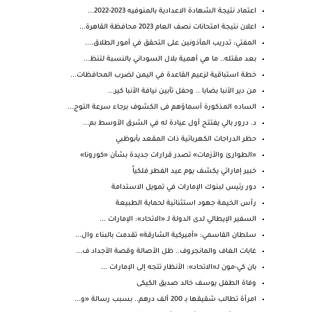
اعتماد نتيجة الشهادة الاعدادية بالمنوفيه 2023-2022...
اعلان نتيجة امتحانات نصف العام 2023 محافظة القاهرة...
المفتي: تدريب المأذونين على التحقق في أمور الطلاق....
بعد مقتله.. ما هي أهمية بلال السوداني بالنسبة لتنظ...
خطة استباقية لزعيم القاعدة في اليمن لضرب المحافظات...
من دير الأنبا بضابا .. وحفل تأبين نيافة الأنبا كير...
الساده المذكورة أسماؤهم فى الكشوف برجاء سرعة التوج...
د. درور بالي يفتتح أول عيادة له في الشرق الأوسط بم...
حظر الدراجات الكهربائية ذات المقعد بأبوظبي
«الطوارئ والأزمات» تصدر قرارات جديدة بشأن «كورونا»
خبير إماراتي يكشف يوم عيد الفطر فلكياً
دور رئيس لبنوك الإمارات في تمويل الاستدامة
رأس الخيمة جهود استثنائية لحماية الطبيعة
السفير الإيطالي لدى الدولة لـ «الاتحاد»: الإمارات ...
سلطان القاسمي: «أميركية الشارقة» تقدمت بالبناء وال...
غابات الغاف والمانجروف.. ظل الأصالة وقصة الأجداد ف...
بان كي-مون لـ«الاتحاد»: الأنظار تتجه إلى الإمارات ...
وفاة الطفل يوسف خالد صديق الكيكى
امرأة تطالب شقيقها بـ 200 ألف درهم.. بسبب رسالة «و...