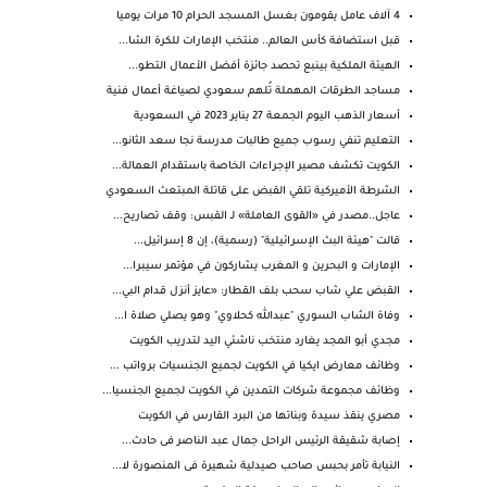
4 آلاف عامل يقومون بغسل المسجد الحرام 10 مرات يوميا
قبل استضافة كأس العالم.. منتخب الإمارات للكرة الشا...
الهيئة الملكية بينبع تحصد جائزة أفضل الأعمال التطو...
‏مساجد الطرقات المهملة تُلهم سعودي لصياغة أعمال فنية
أسعار الذهب اليوم الجمعة 27 يناير 2023 في السعودية
التعليم تنفي رسوب جميع طالبات مدرسة نجا سعد الثانو...
الكويت تكشف مصير الإجراءات الخاصة باستقدام العمالة...
الشرطة الأميركية تلقي القبض على قاتلة المبتعث السعودي
عاجل..مصدر في «القوى العاملة» لـ القبس: وقف تصاريح...
قالت "هيئة البث الإسرائيلية" (رسمية)، إن 8 إسرائيل...
الإمارات و البحرين و المغرب يشاركون في مؤتمر سيبرا...
القبض علي شاب سحب بلف القطار: «عايز أنزل قدام البي...
وفاة الشاب السوري "عبدالله كحلاوي" وهو يصلي صلاة ا...
مجدي أبو المجد يغارد منتخب ناشئي اليد لتدريب الكويت
وظائف معارض ايكيا في الكويت لجميع الجنسيات برواتب ...
وظائف مجموعة شركات التمدين في الكويت لجميع الجنسيا...
مصري ينقذ سيدة وبناتها من البرد القارس في الكويت
إصابة شقيقة الرئيس الراحل جمال عبد الناصر فى حادث...
النيابة تأمر بحبس صاحب صيدلية شهيرة فى المنصورة لا...