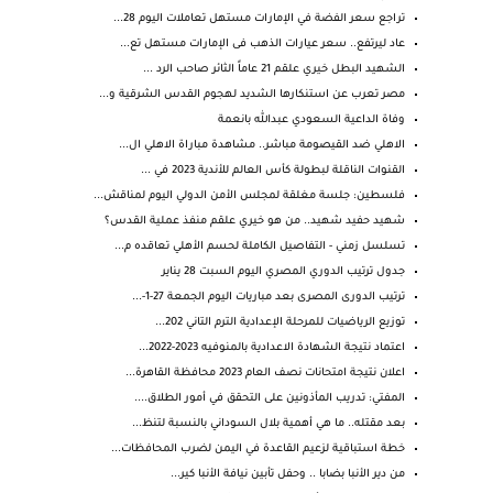
تراجع سعر الفضة في الإمارات مستهل تعاملات اليوم 28...
عاد ليرتفع.. سعر عيارات الذهب فى الإمارات مستهل تع...
‏الشهيد البطل خيري علقم 21 عاماً الثائر صاحب الرد ...
مصر تعرب عن استنكارها الشديد لهجوم القدس الشرقية و...
وفاة الداعية السعودي عبدالله بانعمة
الاهلي ضد القيصومة مباشر.. مشاهدة مباراة الاهلي ال...
القنوات الناقلة لبطولة كأس العالم للأندية 2023 في ...
فلسطين: جلسة مغلقة لمجلس الأمن الدولي اليوم لمناقش...
شهيد حفيد شهيد.. من هو خيري علقم منفذ عملية القدس؟
تسلسل زمني - التفاصيل الكاملة لحسم الأهلي تعاقده م...
جدول ترتيب الدوري المصري اليوم السبت 28 يناير
ترتيب الدورى المصرى بعد مباريات اليوم الجمعة 27-1-...
توزيع الرياضيات للمرحلة الإعدادية الترم التاني 202...
اعتماد نتيجة الشهادة الاعدادية بالمنوفيه 2023-2022...
اعلان نتيجة امتحانات نصف العام 2023 محافظة القاهرة...
المفتي: تدريب المأذونين على التحقق في أمور الطلاق....
بعد مقتله.. ما هي أهمية بلال السوداني بالنسبة لتنظ...
خطة استباقية لزعيم القاعدة في اليمن لضرب المحافظات...
من دير الأنبا بضابا .. وحفل تأبين نيافة الأنبا كير...