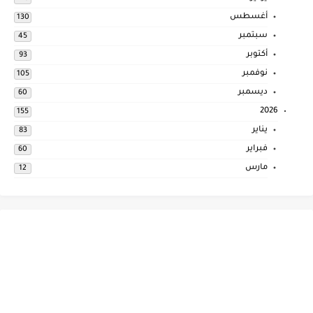
أغسطس
130
سبتمبر
45
أكتوبر
93
نوفمبر
105
ديسمبر
60
2026
155
يناير
83
فبراير
60
مارس
12