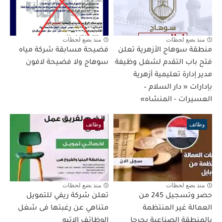
منذ بضع لحظات
منذ بضع لحظات
منطقة سوهاج الأزهرية تعلن
فضيحة مسابقة شركة مياه
فتح باب التقدم لشغل وظيفة
سوهاج ولا فضيحة لافون
مدير إدارة تعليمية أزهرية
بإدارات « دار السلام –
العسيرات - المنشاه»
وظائف
وظائف
منذ بضع لحظات
منذ بضع لحظات
حصر وتسجيل 245 من
تعلن شركة ريفي للتمويل
العمالة غير المنتظمة
متناهي عن رغبتها فى شغل
بالمنطقة الصناعية بجرجا
الوظائف الاتيه