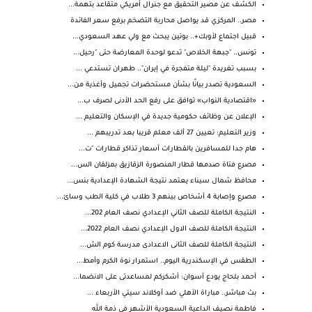
الكشف عن مصير التحقيق مع جنرال أمريكي متقاعد بتهمة...
مصر.. المركزي قد يواصل محاربة التضخم برفع سعر الفائدة
قبيل اجتماع لأوبك+.. بوتين يبحث مع ولي عهد السعودي...
تونس.. "جبهة الخلاص" تدعو لوحدة المعارضة حتى "رحيل...
بسبب تغريدة "ليلة متفجرة في إيران".. طهران تستدعي ...
السعودية تصدر بيانًا بشأن مستحضرات تجميل وأغذية من...
«اقتصادية النواب» توافق على رفع الحد الأدنى لصرف ب...
الإعلان عن وظائف حكومية جديدة في الإسكان والتعليم ...
وزير التعليم: تعيين 27 ألف معلم قريبا بعد تدريبهم ...
هام جدا للمسافرين بالقطارات أسعار تذاكر قطارات "ت...
مصرع فتاة صدمها قطار المنصورة الزقازيق بمزلقان الس...
محافظ شمال سيناء يعتمد نتيجة الشهادة الإعدادية بنس...
مصرع وإصابة 4 أشخاص بينهم 3 طلاب في كلية الطب وسائ...
النتيجة الكاملة للصف الثاني الإعدادي نصف العام 202...
النتيجة الكاملة للصف الاول الإعدادي نصف العام 2022...
النتيجة الكاملة للصف الثانى الاعدادى مدرسة كوم الش...
الطقس في الإسكندرية اليوم.. استمرار نوة الكرم وأمط...
أحمد بلحاج يودع أسوان: أشكركم لمساعدتى على الانضما...
بث مباشر.. مباراة الأهلي ضد أوكلاند سيتي الأربعاء ...
فاطمة نصيف الداعية السعودية الأشهر في ذمة الله