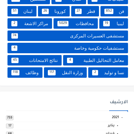
فن
قطر
كورونا
لبنان
51
26
27
852
ليبيا
محافظات
مراكز الاشعة
2
5029
19
مستشفى العسيرات المركزى
74
مستشفيات حكومية وخاصة
4
معامل التحاليل الطبية
نتائج الامتحانات
45
4
نسا و توليد
وزارة النقل
وظائف
118
117
2
الارشيف
2021
733
يناير
17
فبراير