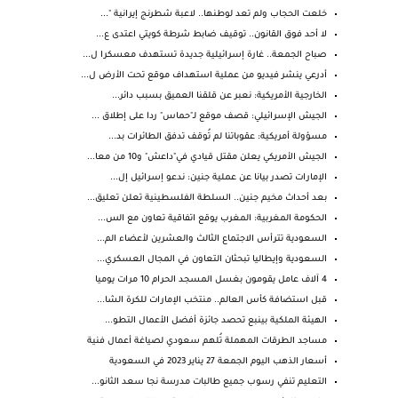
خلعت الحجاب ولم تعد لوطنها.. لاعبة شطرنج إيرانية "...
لا أحد فوق القانون.. توقيف ضابط شرطة كويتي اعتدى ع...
صباح الجمعة.. غارة إسرائيلية جديدة تستهدف معسكرا ل...
أدرعي ينشر فيديو من عملية استهداف موقع تحت الأرض ل...
الخارجية الأمريكية: نعبر عن قلقنا العميق بسبب دائر...
الجيش الإسرائيلي: قصف موقع لـ"حماس" ردا على إطلاق ...
مسؤولة أمريكية: عقوباتنا لم تُوقف تدفق الطائرات بد...
الجيش الأمريكي يعلن مقتل قيادي في"داعش" و10 من معا...
الإمارات تصدر بيانا عن عملية جنين: ندعو إسرائيل إل...
بعد أحداث مخيم جنين.. السلطة الفلسطينية تعلن تعليق...
الحكومة المغربية: المغرب يوقع اتفاقية تعاون مع الس...
السعودية تترأس الاجتماع الثالث والعشرين لأعضاء الم...
السعودية وإيطاليا تبحثان التعاون في المجال العسكري...
4 آلاف عامل يقومون بغسل المسجد الحرام 10 مرات يوميا
قبل استضافة كأس العالم.. منتخب الإمارات للكرة الشا...
الهيئة الملكية بينبع تحصد جائزة أفضل الأعمال التطو...
‏مساجد الطرقات المهملة تُلهم سعودي لصياغة أعمال فنية
أسعار الذهب اليوم الجمعة 27 يناير 2023 في السعودية
التعليم تنفي رسوب جميع طالبات مدرسة نجا سعد الثانو...