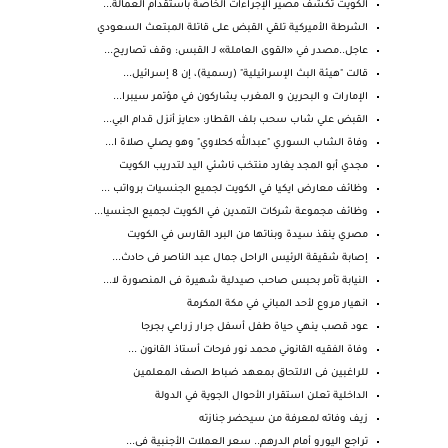
الكويت تكشف مصير الإجراءات الخاصة باستقدام العمالة...
الشرطة الأميركية تلقي القبض على قاتلة المبتعث السعودي
عاجل..مصدر في «القوى العاملة» لـ القبس: وقف تصاريح...
قالت "هيئة البث الإسرائيلية" (رسمية)، إن 8 إسرائيل...
الإمارات و البحرين و المغرب يشاركون في مؤتمر سيبرا...
القبض علي شاب سحب بلف القطار: «عايز أنزل قدام البي...
وفاة الشاب السوري "عبدالله كحلاوي" وهو يصلي صلاة ا...
مجدي أبو المجد يغارد منتخب ناشئي اليد لتدريب الكويت
وظائف معارض ايكيا في الكويت لجميع الجنسيات برواتب ...
وظائف مجموعة شركات التمدين في الكويت لجميع الجنسيا...
مصري ينقذ سيدة وبناتها من البرد القارس في الكويت
إصابة شقيقة الرئيس الراحل جمال عبد الناصر فى حادث...
النيابة تأمر بحبس صاحب صيدلية شهيرة فى المنصورة لا...
انهيار مروع لأحد المباني في مكة المكرمة
عود قصب ينهي حياة طفل أسفل جرار زراعي بجرجا
وفاة الفقيه القانوني محمد نور فرحات أستاذ القانون ...
للراغبين فى الالتحاق بمعهد ضباط الصف المعلمين
الداخلية تعلن استقرار الأحوال الجوية في الدولة
زيف وفاته لمعرفة من سيحضر جنازته
تراجع اليورو أمام الدرهم.. سعر العملات الأجنبية فى...