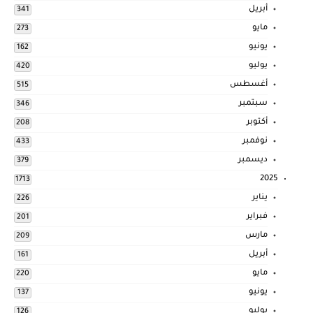
أبريل
341
مايو
273
يونيو
162
يوليو
420
أغسطس
515
سبتمبر
346
أكتوبر
208
نوفمبر
433
ديسمبر
379
2025
1713
يناير
226
فبراير
201
مارس
209
أبريل
161
مايو
220
يونيو
137
يوليو
126