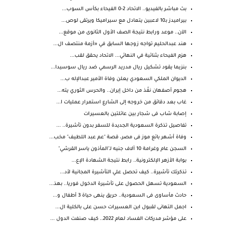
بث مباشر بالفيديو.. الاتحاد 2-0 الفيحاء بكأس السوب...
بيراميدز بـ10 لاعبين يتعادل مع سيراميكا ويرتقى لوص...
الآن.. موعد ورابط نتيجة الصف الأول الثانوى من موقع...
هند عبدالحليم تواجه زوجها السابق في «أزمة منتصف ال...
هزم الفيحاء بثنائية في النهائي... الاتحاد يحقق لقب...
بنزيما يقود تشكيل ريال مدريد الرسمي ضد ريال سوسيدا...
الديوان الملكي السعودي يعلن وفاة الأمير عبدالإله ب...
هجوم أصفهان نفّذ من داخل إيران.. والحرس الثوري يته...
غاب بعد دقائق من خروجه إلى الشارع استمرار عمليات ا...
إصابة شاب فى شجار بين عائلتين بالعسيرات
تفاصيل تذكرة السعودية الجديدة للسفر بدون تأشيرة.. ...
وفاة أشهر بائع موز فى مصر، قصة "عم عبد اللطيف" مخب...
السجن عام وغرامة 10 آلاف جنيه لـ"المأذون ياسر القرشي"
بوابة الأزهر الإلكترونية.. رابط نتيجة الشهادة الإع...
تذكرتك تأشيرة.. كيف تحصل علي التأشيرة المجانية لأد...
السعودية تسهل الحصول على تأشيرة الدخول فوريا.. بهذ...
حادث مأساوى فى السعودية.. حريق ينهى حياة 3 أطفال و...
اجمل التهانى لقبول ابن العسيرات حسن على بالكلية ال...
على مؤشر مدركات الفساد لعام 2022.. كيف صنفت الدول ...