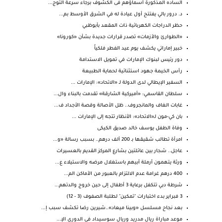
الساده المذكورة أسماؤهم فى الكشوف برجاء سرعة التوج...
د. درور بالي يفتتح أول عيادة له في الشرق الأوسط بم...
حظر الدراجات الكهربائية ذات المقعد بأبوظبي
«الطوارئ والأزمات» تصدر قرارات جديدة بشأن «كورونا»
خبير إماراتي يكشف يوم عيد الفطر فلكياً
دور رئيس لبنوك الإمارات في تمويل الاستدامة
رأس الخيمة جهود استثنائية لحماية الطبيعة
السفير الإيطالي لدى الدولة لـ «الاتحاد»: الإمارات ...
سلطان القاسمي: «أميركية الشارقة» تقدمت بالبناء وال...
غابات الغاف والمانجروف.. ظل الأصالة وقصة الأجداد ف...
بان كي-مون لـ«الاتحاد»: الأنظار تتجه إلى الإمارات ...
وفاة الطفل يوسف خالد صديق الكيكى
امرأة تطالب شقيقها بـ 200 ألف درهم.. بسبب رسالة «و...
عاجل.. شجار بين عائلتين بشارع المركز القديم بالعسيرات
ورثة يتهمون أرملة أبيهم باستغلال مرضه والاستيلاء ع...
400 درهم غرامة عدم الالتزام بالعبور من الأماكن الم...
شرطة دبي تتكفل برعاية 3 أطفال إلى حين خروج والدتهم...
3 فبراير بدء اختبارات "تمكين" لطلبة الصفوف (3 - 12)
بعد نجاح مسلسل «وبينا ميعاد»..شيرين رضا تكشف سبب إ...
موعد مباراة ريال مدريد وريال سوسيداد فى الدوري الإ...