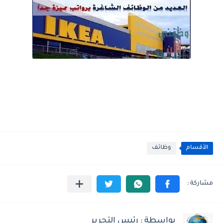
الأقسام
وظائف
بواسطة : رئيس التحرير