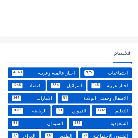
الاقسام
اجتماعيات
اخبار عالمية وعربية
4849
925
اخبار عربية
اسرائيل
اقتصاد
1246
384
146
الاطفال وحديثى الولادة
الامارات
344
81
التعليم
التموين
الرياضة
2066
89
1392
السعودية
السودان
51
434
الشئون الاجتماعية
الطقس
العراق
37
137
21