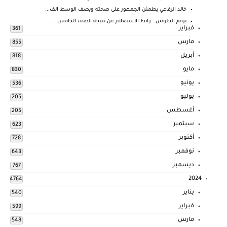
خالد الرفاعي يطمئن الجمهور على صحته ويصف الوسط الف...
برقم الجلوس.. رابط الاستعلام عن نتيجة الصف الخامس ...
فبراير
361
مارس
855
أبريل
818
مايو
830
يونيو
536
يوليو
205
أغسطس
205
سبتمبر
623
أكتوبر
728
نوفمبر
643
ديسمبر
767
2024
4764
يناير
540
فبراير
599
مارس
548