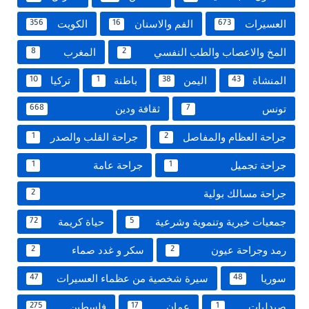
العسيرات
الفم والاسنان
الكويت
356
16
673
المخ والاعصاب والطب النفسي
المغرب
8
2
المنشاة
اليمن
باطنة
تركيا
10
1
38
43
تونس
ثقافة ودين
668
7
جراحة العظام والمفاصل
جراحة القلب والصدر
1
2
جراحة تجميل
جراحة عامة
1
1
جراحة مسالك بولية
2
جمعيات خيرية وتنموية وشرعية
حياة كريمة
72
5
رمد وجراحة عيون
سكر و غدد صماء
2
2
سوريا
سيرة شخصية من عظماء العسيرات
47
48
صيدليات
عمان
فلسطين
275
17
1