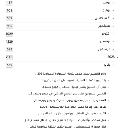
يونيو
187
يوليو
108
أغسطس
569
سبتمبر
966
أكتوبر
1029
نوفمبر
1229
ديسمبر
522
2023
7140
يناير
569
وزير التعليم يعلن موعد نتيجة الشهادة الإعدادية 202...
بالفيديو الكفاءة المالية.. تعرف على الحل الجذري لأ...
تركي آل الشيخ ينشر فيديو استقبال جورج وسوف
أكاديمي سعودي يغرد عن الوضع الداخلي في مصر ويعدد 3...
السعودية.. مقيم مصري يروج مخدرات بفيديو يثير تفاعل...
تفاعل على إعاقة لاعب اتحاد جدة لكريستيانو رونالدو
الفيحاء يفوز على الهلال.. ورامون دياز وسالم الدوسر...
قتل شخصا وأصاب 2.. شرطة طهران تعلن اعتقال مسلح هاج...
قتل فيها 9 فلسطينيين.. فيديو يظهر لحظة مداهمة قوات...