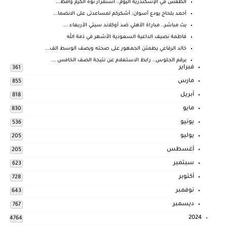
الطقس في الإسكندرية اليوم.. استمرار نوة الكرم وأمط...
أحمد بلحاج يودع أسوان: أشكركم لمساعدتى على الانضما...
بث مباشر.. مباراة الأهلي ضد أوكلاند سيتي الأربعاء ...
فاطمة نصيف الداعية السعودية الأشهر في ذمة الله
خالد الرفاعي يطمئن الجمهور على صحته ويصف الوسط الف...
برقم الجلوس.. رابط الاستعلام عن نتيجة الصف الخامس ...
فبراير
361
مارس
855
أبريل
818
مايو
830
يونيو
536
يوليو
205
أغسطس
205
سبتمبر
623
أكتوبر
728
نوفمبر
643
ديسمبر
767
2024
4764