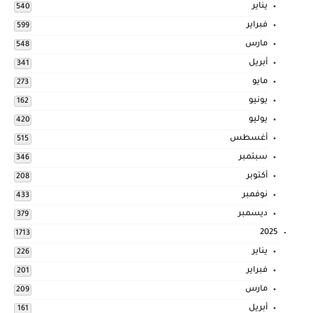
يناير
540
فبراير
599
مارس
548
أبريل
341
مايو
273
يونيو
162
يوليو
420
أغسطس
515
سبتمبر
346
أكتوبر
208
نوفمبر
433
ديسمبر
379
2025
1713
يناير
226
فبراير
201
مارس
209
أبريل
161