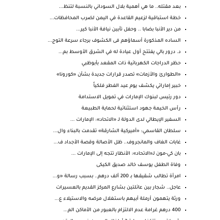
بعد مقتله.. ما هي أهمية بلال السوداني بالنسبة لتنظ...
خطة استباقية لزعيم القاعدة في اليمن لضرب المحافظات...
من دير الأنبا بضابا .. وحفل تأبين نيافة الأنبا كير...
الساده المذكورة أسماؤهم فى الكشوف برجاء سرعة التوج...
د. درور بالي يفتتح أول عيادة له في الشرق الأوسط بم...
حظر الدراجات الكهربائية ذات المقعد بأبوظبي
«الطوارئ والأزمات» تصدر قرارات جديدة بشأن «كورونا»
خبير إماراتي يكشف يوم عيد الفطر فلكياً
دور رئيس لبنوك الإمارات في تمويل الاستدامة
رأس الخيمة جهود استثنائية لحماية الطبيعة
السفير الإيطالي لدى الدولة لـ «الاتحاد»: الإمارات ...
سلطان القاسمي: «أميركية الشارقة» تقدمت بالبناء وال...
غابات الغاف والمانجروف.. ظل الأصالة وقصة الأجداد ف...
بان كي-مون لـ«الاتحاد»: الأنظار تتجه إلى الإمارات ...
وفاة الطفل يوسف خالد صديق الكيكى
امرأة تطالب شقيقها بـ 200 ألف درهم.. بسبب رسالة «و...
عاجل.. شجار بين عائلتين بشارع المركز القديم بالعسيرات
ورثة يتهمون أرملة أبيهم باستغلال مرضه والاستيلاء ع...
400 درهم غرامة عدم الالتزام بالعبور من الأماكن الم...