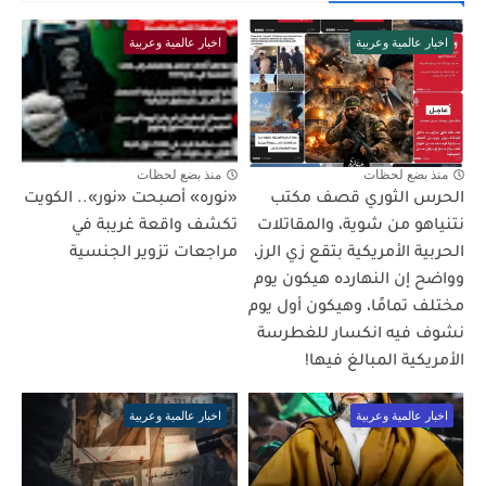
اخبار عالمية وعربية
اخبار عالمية وعربية
منذ بضع لحظات
منذ بضع لحظات
الحرس الثوري قصف مكتب
«نوره» أصبحت «نور».. الكويت
نتنياهو من شوية، والمقاتلات
تكشف واقعة غريبة في
الحربية الأمريكية بتقع زي الرز،
مراجعات تزوير الجنسية
وواضح إن النهارده هيكون يوم
مختلف تمامًا، وهيكون أول يوم
نشوف فيه انكسار للغطرسة
الأمريكية المبالغ فيها!
اخبار عالمية وعربية
اخبار عالمية وعربية