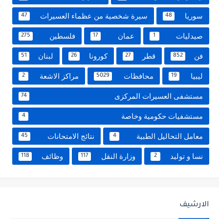
سوريا
سيرة شخصية من عظماء العسيرات
47
48
صيدليات
عمان
فلسطين
275
17
1
فن
قطر
كورونا
لبنان
51
26
27
852
ليبيا
محافظات
مراكز الاشعة
2
5029
19
مستشفى العسيرات المركزى
74
مستشفيات حكومية وخاصة
4
معامل التحاليل الطبية
نتائج الامتحانات
45
4
نسا و توليد
وزارة النقل
وظائف
118
117
2
الارشيف