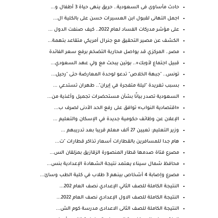
حادث مأساوى فى السعودية.. حريق ينهى حياة 3 أطفال و...
اجمل التهانى لقبول ابن العسيرات حسن على بالكلية ال...
على مؤشر مدركات الفساد لعام 2022.. كيف صنفت الدول ...
الكشف عن مصير التحقيق مع جنرال أمريكي متقاعد بتهمة...
مصر.. المركزي قد يواصل محاربة التضخم برفع سعر الفائدة
قبيل اجتماع لأوبك+.. بوتين يبحث مع ولي عهد السعودي...
تونس.. "جبهة الخلاص" تدعو لوحدة المعارضة حتى "رحيل...
بسبب تغريدة "ليلة متفجرة في إيران".. طهران تستدعي ...
السعودية تصدر بيانًا بشأن مستحضرات تجميل وأغذية من...
«اقتصادية النواب» توافق على رفع الحد الأدنى لصرف ب...
الإعلان عن وظائف حكومية جديدة في الإسكان والتعليم ...
وزير التعليم: تعيين 27 ألف معلم قريبا بعد تدريبهم ...
هام جدا للمسافرين بالقطارات أسعار تذاكر قطارات "ت...
مصرع فتاة صدمها قطار المنصورة الزقازيق بمزلقان الس...
محافظ شمال سيناء يعتمد نتيجة الشهادة الإعدادية بنس...
مصرع وإصابة 4 أشخاص بينهم 3 طلاب في كلية الطب وسائ...
النتيجة الكاملة للصف الثاني الإعدادي نصف العام 202...
النتيجة الكاملة للصف الاول الإعدادي نصف العام 2022...
النتيجة الكاملة للصف الثانى الاعدادى مدرسة كوم الش...