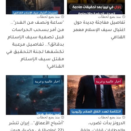
منذ بضع لحظات
منذ بضع لحظات
تفاصيل مفاجئة جديدة حول
"سـاعـة ونـصـف مـن الـغـدر"..
اغتيال سيف الإسلام معمر
مـن أمـر بـسـحـب الـحـراسات
القذافي
قـبـل تـصـفـيـة سـيـف الـإسـلـام
بـدقـائق؟.. تـفـاصـيـل مـرعـبـة
تـكـشـفـهـا لـجـنـة الـتـحـقـيـق فـي
مـقـتـل سـيـف الـإسـلـام
الـقـذافـي!
اخبار عالمية وعربية
اخبار عالمية وعربية
منذ بضع لحظات
منذ بضع لحظات
الدرونز بدأت تضرب،
"أشباح الأعماق".. إيران تنشر
والمطارات قفلت، ولغة
(22 غواصة) في مضيق هرمز: