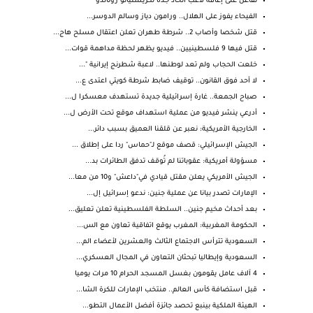
تفاعل على إعاقة لاعب اتحاد جدة لكريستيانو رونالدو
الفيحاء يفوز على الهلال.. ورامون دياز وسالم الدوسر...
قتل شخصا وأصاب 2.. شرطة طهران تعلن اعتقال مسلح هاج...
قتل فيها 9 فلسطينيين.. فيديو يظهر لحظة مداهمة قوات...
خلعت الحجاب ولم تعد لوطنها.. لاعبة شطرنج إيرانية "...
لا أحد فوق القانون.. توقيف ضابط شرطة كويتي اعتدى ع...
صباح الجمعة.. غارة إسرائيلية جديدة تستهدف معسكرا ل...
أدرعي ينشر فيديو من عملية استهداف موقع تحت الأرض ل...
الخارجية الأمريكية: نعبر عن قلقنا العميق بسبب دائر...
الجيش الإسرائيلي: قصف موقع لـ"حماس" ردا على إطلاق ...
مسؤولة أمريكية: عقوباتنا لم تُوقف تدفق الطائرات بد...
الجيش الأمريكي يعلن مقتل قيادي في"داعش" و10 من معا...
الإمارات تصدر بيانا عن عملية جنين: ندعو إسرائيل إل...
بعد أحداث مخيم جنين.. السلطة الفلسطينية تعلن تعليق...
الحكومة المغربية: المغرب يوقع اتفاقية تعاون مع الس...
السعودية تترأس الاجتماع الثالث والعشرين لأعضاء الم...
السعودية وإيطاليا تبحثان التعاون في المجال العسكري...
4 آلاف عامل يقومون بغسل المسجد الحرام 10 مرات يوميا
قبل استضافة كأس العالم.. منتخب الإمارات للكرة الشا...
الهيئة الملكية بينبع تحصد جائزة أفضل الأعمال التطو...