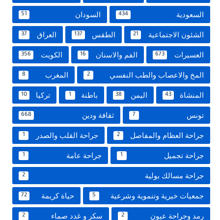
السعودية
السودان
51
434
الشئون الاجتماعية
الطقس
العراق
37
137
21
العسيرات
الفم والاسنان
الكويت
356
16
673
المخ والاعصاب والطب النفسي
المغرب
8
2
المنشاة
اليمن
باطنة
تركيا
10
1
38
43
تونس
ثقافة ودين
668
7
جراحة العظام والمفاصل
جراحة القلب والصدر
1
2
جراحة تجميل
جراحة عامة
1
1
جراحة مسالك بولية
2
جمعيات خيرية وتنموية وشرعية
حياة كريمة
72
5
رمد وجراحة عيون
سكر و غدد صماء
2
2