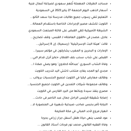
‏مساجد الطرقات المهملة تُلهم سعودي لصياغة أعمال فنية
أسعار الذهب اليوم الجمعة 27 يناير 2023 في السعودية
التعليم تنفي رسوب جميع طالبات مدرسة نجا سعد الثانو...
الكويت تكشف مصير الإجراءات الخاصة باستقدام العمالة...
الشرطة الأميركية تلقي القبض على قاتلة المبتعث السعودي
عاجل..مصدر في «القوى العاملة» لـ القبس: وقف تصاريح...
قالت "هيئة البث الإسرائيلية" (رسمية)، إن 8 إسرائيل...
الإمارات و البحرين و المغرب يشاركون في مؤتمر سيبرا...
القبض علي شاب سحب بلف القطار: «عايز أنزل قدام البي...
وفاة الشاب السوري "عبدالله كحلاوي" وهو يصلي صلاة ا...
مجدي أبو المجد يغارد منتخب ناشئي اليد لتدريب الكويت
وظائف معارض ايكيا في الكويت لجميع الجنسيات برواتب ...
وظائف مجموعة شركات التمدين في الكويت لجميع الجنسيا...
مصري ينقذ سيدة وبناتها من البرد القارس في الكويت
إصابة شقيقة الرئيس الراحل جمال عبد الناصر فى حادث...
النيابة تأمر بحبس صاحب صيدلية شهيرة فى المنصورة لا...
انهيار مروع لأحد المباني في مكة المكرمة
عود قصب ينهي حياة طفل أسفل جرار زراعي بجرجا
وفاة الفقيه القانوني محمد نور فرحات أستاذ القانون ...