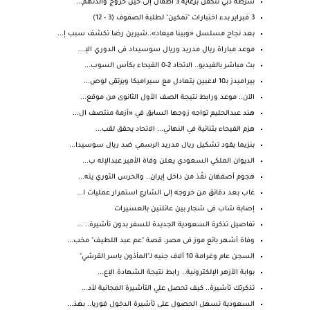
شرطة دبي تتكفل برعاية 3 أطفال إلى حين خروج والدتهم...
3 فبراير بدء اختبارات "تمكين" لطلبة الصفوف (3 - 12)
بعد نجاح مسلسل «وبينا ميعاد»..شيرين رضا تكشف سبب إ...
موعد مباراة ريال مدريد وريال سوسيداد فى الدوري الإ...
بث مباشر بالفيديو.. الاتحاد 2-0 الفيحاء بكأس السوب...
بيراميدز بـ10 لاعبين يتعادل مع سيراميكا ويرتقى لوص...
الآن.. موعد ورابط نتيجة الصف الأول الثانوى من موقع...
هند عبدالحليم تواجه زوجها السابق في «أزمة منتصف ال...
هزم الفيحاء بثنائية في النهائي... الاتحاد يحقق لقب...
بنزيما يقود تشكيل ريال مدريد الرسمي ضد ريال سوسيدا...
الديوان الملكي السعودي يعلن وفاة الأمير عبدالإله ب...
هجوم أصفهان نفّذ من داخل إيران.. والحرس الثوري يته...
غاب بعد دقائق من خروجه إلى الشارع استمرار عمليات ا...
إصابة شاب فى شجار بين عائلتين بالعسيرات
تفاصيل تذكرة السعودية الجديدة للسفر بدون تأشيرة.. ...
وفاة أشهر بائع موز فى مصر، قصة "عم عبد اللطيف" مخب...
السجن عام وغرامة 10 آلاف جنيه لـ"المأذون ياسر القرشي"
بوابة الأزهر الإلكترونية.. رابط نتيجة الشهادة الإع...
تذكرتك تأشيرة.. كيف تحصل علي التأشيرة المجانية لأد...
السعودية تسهل الحصول على تأشيرة الدخول فوريا.. بهذ...