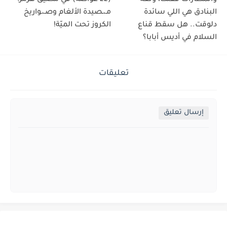
البنادق هي اللي سائدة
مـ،ـصيدة الألغام وصـ،ـواريخ
دلوقت.. هل سقط قناع
الكروز تحت الميّة!
السلام في أديس أبابا؟
تعليقات
إرسال تعليق