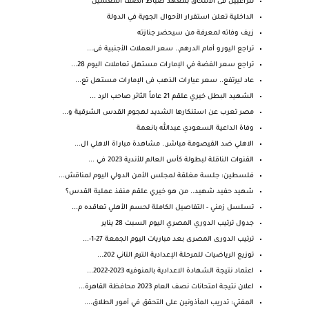
للراغبين فى الالتحاق بمعهد ضباط الصف المعلمين
الداخلية تعلن استقرار الأحوال الجوية في الدولة
زيف وفاته لمعرفة من سيحضر جنازته
تراجع اليورو أمام الدرهم.. سعر العملات الأجنبية فى...
تراجع سعر الفضة في الإمارات مستهل تعاملات اليوم 28...
عاد ليرتفع.. سعر عيارات الذهب فى الإمارات مستهل تع...
‏الشهيد البطل خيري علقم 21 عاماً الثائر صاحب الرد ...
مصر تعرب عن استنكارها الشديد لهجوم القدس الشرقية و...
وفاة الداعية السعودي عبدالله بانعمة
الاهلي ضد القيصومة مباشر.. مشاهدة مباراة الاهلي ال...
القنوات الناقلة لبطولة كأس العالم للأندية 2023 في ...
فلسطين: جلسة مغلقة لمجلس الأمن الدولي اليوم لمناقش...
شهيد حفيد شهيد.. من هو خيري علقم منفذ عملية القدس؟
تسلسل زمني - التفاصيل الكاملة لحسم الأهلي تعاقده م...
جدول ترتيب الدوري المصري اليوم السبت 28 يناير
ترتيب الدورى المصرى بعد مباريات اليوم الجمعة 27-1-...
توزيع الرياضيات للمرحلة الإعدادية الترم التاني 202...
اعتماد نتيجة الشهادة الاعدادية بالمنوفيه 2023-2022...
اعلان نتيجة امتحانات نصف العام 2023 محافظة القاهرة...
المفتي: تدريب المأذونين على التحقق في أمور الطلاق....