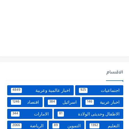
الاقسام
اجتماعيات
اخبار عالمية وعربية
4849
925
اخبار عربية
اسرائيل
اقتصاد
1246
384
146
الاطفال وحديثى الولادة
الامارات
344
81
التعليم
التموين
الرياضة
2066
89
1392