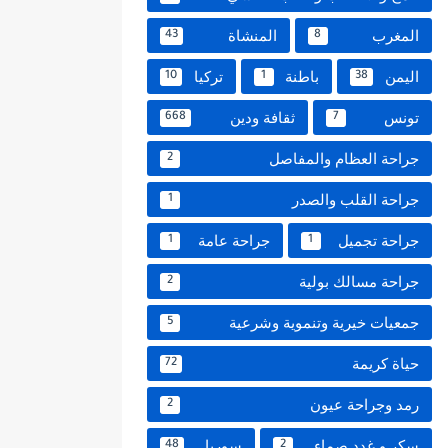
المغرب
المنشاة
43
8
اليمن
باطنة
تركيا
10
1
38
تونس
ثقافة ودين
668
7
جراحة العظام والمفاصل
2
جراحة القلب والصدر
1
جراحة تجميل
جراحة عامة
1
1
جراحة مسالك بولية
2
جمعيات خيرية وتنموية وشرعية
5
حياة كريمة
72
رمد وجراحة عيون
2
سكر و غدد صماء
سوريا
48
2