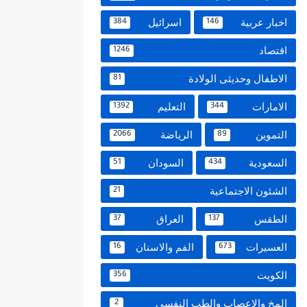
اخبار عربية
اسرائيل
384
146
اقتصاد
1246
الاطفال وحديثى الولادة
81
الامارات
التعليم
1392
344
التموين
الرياضة
2066
89
السعودية
السودان
51
434
الشئون الاجتماعية
21
الطقس
العراق
37
137
العسيرات
الفم والاسنان
16
673
الكويت
356
المخ والاعصاب والطب النفسي
2