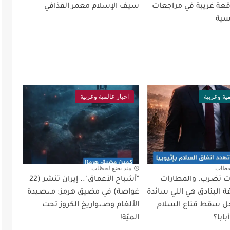
ة غريبة في مراجعات
سيف الإسلام معمر القذافي
سية
مية وعربية
اخبار عالمية وعربية
حظات
منذ بضع لحظات
أت تضرب، والمطارات
"أشباح الأعماق".. إيران تنشر (22
 البنادق هي اللي سائدة
غواصة) في مضيق هرمز: مـ،ـصيدة
ل سقط قناع السلام
الألغام وصـ،ـواريخ الكروز تحت
ابا؟
الميّة!