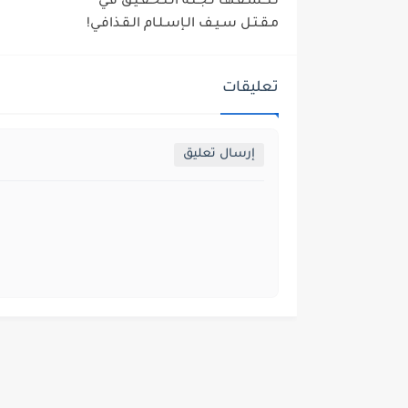
تـكـشـفـهـا لـجـنـة الـتـحـقـيـق فـي
مـقـتـل سـيـف الـإسـلـام الـقـذافـي!
تعليقات
إرسال تعليق