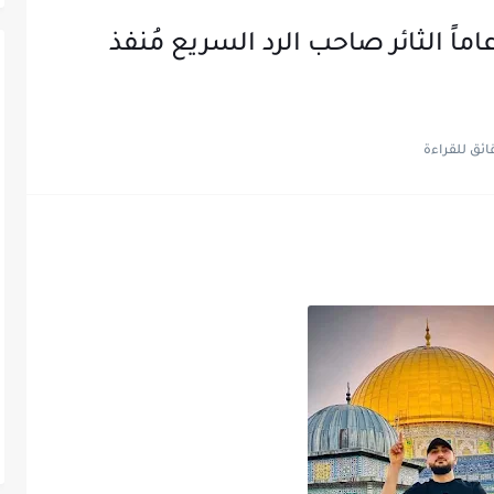
لشهيد البطل خيري علقم 21 عاماً الثائر صاحب الرد السريع مُنفذ