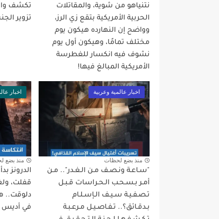
نتنياهو من شوية، والمقاتلات
تكشف واقع
الحربية الأمريكية بتقع زي الرز،
تزوير الجن
وواضح إن النهارده هيكون يوم
مختلف تمامًا، وهيكون أول يوم
نشوف فيه انكسار للغطرسة
الأمريكية المبالغ فيها!
اخبار عالمية وعربية
اخبار عال
منذ بضع لحظات
منذ بضع ل
"سـاعـة ونـصـف مـن الـغـدر".. مـن
الدرونز بد
أمـر بـسـحـب الـحـراسات قـبـل
قفلت، ولغة
تـصـفـيـة سـيـف الـإسـلـام
دلوقت.. ه
بـدقـائق؟.. تـفـاصـيـل مـرعـبـة
في أديس أب