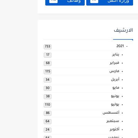
وزارة النقل
وظائف
118
117
الارشيف
2021
733
يناير
17
فبراير
68
مارس
115
أبريل
34
مايو
30
يونيو
38
يوليو
110
أغسطس
86
سبتمبر
64
أكتوبر
24