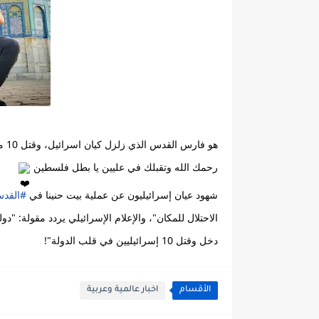
هو فارس القدس الذي زلزل كيان اسرائيل، وقتل 10 من المستوطنين قبل قليل رداً على مجزرة جنين !!
رحمك الله وتقبلك في عليين يا بطل فلسطين 
شهود عيان إسرائيليون عن عملية بيت حنينا في ‎
#القد
دخل وقتل 10 إسرائيليين في قلب الدولة"!
الأقسام
اخبار عالمية وعربية