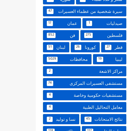
سيرة شخصية من عظماء العسيرات
47
صيدليات
عمان
17
1
فلسطين
فن
852
275
قطر
كورونا
لبنان
51
26
27
ليبيا
محافظات
5029
19
مراكز الاشعة
2
مستشفى العسيرات المركزى
74
مستشفيات حكومية وخاصة
4
معامل التحاليل الطبية
4
نتائج الامتحانات
نسا و توليد
2
45