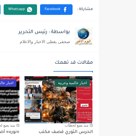
بواسطة : رئيس التحرير
صحفى يغطى الاخبار والاعلام
مقالات قد تهمك
اخبار عالمية وعربية
اخبار عال
منذ بضع لحظات
منذ بضع ل
الحرس الثوري قصف مكتب
«نوره» أص