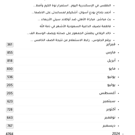
الطقس في الإسكندرية اليوم.. استمرار نوة الكرم وأمط...
أحمد بلحاج يودع أسوان: أشكركم لمساعدتى على الانضما...
بث مباشر.. مباراة الأهلي ضد أوكلاند سيتي الأربعاء ...
فاطمة نصيف الداعية السعودية الأشهر في ذمة الله
خالد الرفاعي يطمئن الجمهور على صحته ويصف الوسط الف...
برقم الجلوس.. رابط الاستعلام عن نتيجة الصف الخامس ...
فبراير
361
مارس
855
أبريل
818
مايو
830
يونيو
536
يوليو
205
أغسطس
205
سبتمبر
623
أكتوبر
728
نوفمبر
643
ديسمبر
767
2024
4764