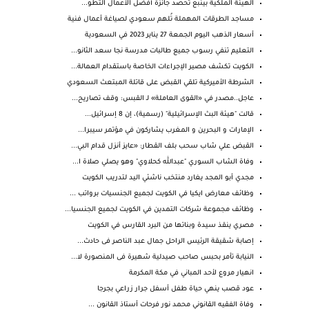
الهيئة الملكية بينبع تحصد جائزة أفضل الأعمال التطو...
‏مساجد الطرقات المهملة تُلهم سعودي لصياغة أعمال فنية
أسعار الذهب اليوم الجمعة 27 يناير 2023 في السعودية
التعليم تنفي رسوب جميع طالبات مدرسة نجا سعد الثانو...
الكويت تكشف مصير الإجراءات الخاصة باستقدام العمالة...
الشرطة الأميركية تلقي القبض على قاتلة المبتعث السعودي
عاجل..مصدر في «القوى العاملة» لـ القبس: وقف تصاريح...
قالت "هيئة البث الإسرائيلية" (رسمية)، إن 8 إسرائيل...
الإمارات و البحرين و المغرب يشاركون في مؤتمر سيبرا...
القبض علي شاب سحب بلف القطار: «عايز أنزل قدام البي...
وفاة الشاب السوري "عبدالله كحلاوي" وهو يصلي صلاة ا...
مجدي أبو المجد يغارد منتخب ناشئي اليد لتدريب الكويت
وظائف معارض ايكيا في الكويت لجميع الجنسيات برواتب ...
وظائف مجموعة شركات التمدين في الكويت لجميع الجنسيا...
مصري ينقذ سيدة وبناتها من البرد القارس في الكويت
إصابة شقيقة الرئيس الراحل جمال عبد الناصر فى حادث...
النيابة تأمر بحبس صاحب صيدلية شهيرة فى المنصورة لا...
انهيار مروع لأحد المباني في مكة المكرمة
عود قصب ينهي حياة طفل أسفل جرار زراعي بجرجا
وفاة الفقيه القانوني محمد نور فرحات أستاذ القانون ...