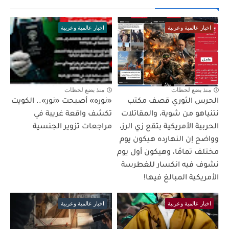
اخبار عالمية وعربية
اخبار عالمية وعربية
منذ بضع لحظات
منذ بضع لحظات
الحرس الثوري قصف مكتب
«نوره» أصبحت «نور».. الكويت
نتنياهو من شوية، والمقاتلات
تكشف واقعة غريبة في
الحربية الأمريكية بتقع زي الرز،
مراجعات تزوير الجنسية
وواضح إن النهارده هيكون يوم
مختلف تمامًا، وهيكون أول يوم
نشوف فيه انكسار للغطرسة
الأمريكية المبالغ فيها!
اخبار عالمية وعربية
اخبار عالمية وعربية