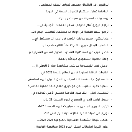
للراغبين فى الالتحاق بمعهد ضباط الصف المعلمين
الداخلية تعلن استقرار الأحوال الجوية في الدولة
زيف وفاته لمعرفة من سيحضر جنازته
تراجع اليورو أمام الدرهم.. سعر العملات الأجنبية فى...
تراجع سعر الفضة في الإمارات مستهل تعاملات اليوم 28...
عاد ليرتفع.. سعر عيارات الذهب فى الإمارات مستهل تع...
‏الشهيد البطل خيري علقم 21 عاماً الثائر صاحب الرد ...
مصر تعرب عن استنكارها الشديد لهجوم القدس الشرقية و...
وفاة الداعية السعودي عبدالله بانعمة
الاهلي ضد القيصومة مباشر.. مشاهدة مباراة الاهلي ال...
القنوات الناقلة لبطولة كأس العالم للأندية 2023 في ...
فلسطين: جلسة مغلقة لمجلس الأمن الدولي اليوم لمناقش...
شهيد حفيد شهيد.. من هو خيري علقم منفذ عملية القدس؟
تسلسل زمني - التفاصيل الكاملة لحسم الأهلي تعاقده م...
جدول ترتيب الدوري المصري اليوم السبت 28 يناير
ترتيب الدورى المصرى بعد مباريات اليوم الجمعة 27-1-...
توزيع الرياضيات للمرحلة الإعدادية الترم التاني 202...
اعتماد نتيجة الشهادة الاعدادية بالمنوفيه 2023-2022...
اعلان نتيجة امتحانات نصف العام 2023 محافظة القاهرة...