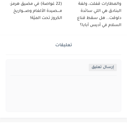
والمطارات قفلت، ولغة
(22 غواصة) في مضيق هرمز:
البنادق هي اللي سائدة
مـ،ـصيدة الألغام وصـ،ـواريخ
دلوقت.. هل سقط قناع
الكروز تحت الميّة!
السلام في أديس أبابا؟
تعليقات
إرسال تعليق