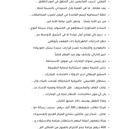
المفتي: تدريب المأذونين على التحقق في أمور الطلاق....
بعد مقتله.. ما هي أهمية بلال السوداني بالنسبة لتنظ...
خطة استباقية لزعيم القاعدة في اليمن لضرب المحافظات...
من دير الأنبا بضابا .. وحفل تأبين نيافة الأنبا كير...
الساده المذكورة أسماؤهم فى الكشوف برجاء سرعة التوج...
د. درور بالي يفتتح أول عيادة له في الشرق الأوسط بم...
حظر الدراجات الكهربائية ذات المقعد بأبوظبي
«الطوارئ والأزمات» تصدر قرارات جديدة بشأن «كورونا»
خبير إماراتي يكشف يوم عيد الفطر فلكياً
دور رئيس لبنوك الإمارات في تمويل الاستدامة
رأس الخيمة جهود استثنائية لحماية الطبيعة
السفير الإيطالي لدى الدولة لـ «الاتحاد»: الإمارات ...
سلطان القاسمي: «أميركية الشارقة» تقدمت بالبناء وال...
غابات الغاف والمانجروف.. ظل الأصالة وقصة الأجداد ف...
بان كي-مون لـ«الاتحاد»: الأنظار تتجه إلى الإمارات ...
وفاة الطفل يوسف خالد صديق الكيكى
امرأة تطالب شقيقها بـ 200 ألف درهم.. بسبب رسالة «و...
عاجل.. شجار بين عائلتين بشارع المركز القديم بالعسيرات
ورثة يتهمون أرملة أبيهم باستغلال مرضه والاستيلاء ع...
400 درهم غرامة عدم الالتزام بالعبور من الأماكن الم...