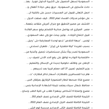
السعودية تسهل الحصول على تأشيرة الدخول فوريا.. بهذ...
حادث مأساوى فى السعودية.. حريق ينهى حياة 3 أطفال و...
اجمل التهانى لقبول ابن العسيرات حسن على بالكلية ال...
على مؤشر مدركات الفساد لعام 2022.. كيف صنفت الدول ...
الكشف عن مصير التحقيق مع جنرال أمريكي متقاعد بتهمة...
مصر.. المركزي قد يواصل محاربة التضخم برفع سعر الفائدة
قبيل اجتماع لأوبك+.. بوتين يبحث مع ولي عهد السعودي...
تونس.. "جبهة الخلاص" تدعو لوحدة المعارضة حتى "رحيل...
بسبب تغريدة "ليلة متفجرة في إيران".. طهران تستدعي ...
السعودية تصدر بيانًا بشأن مستحضرات تجميل وأغذية من...
«اقتصادية النواب» توافق على رفع الحد الأدنى لصرف ب...
الإعلان عن وظائف حكومية جديدة في الإسكان والتعليم ...
وزير التعليم: تعيين 27 ألف معلم قريبا بعد تدريبهم ...
هام جدا للمسافرين بالقطارات أسعار تذاكر قطارات "ت...
مصرع فتاة صدمها قطار المنصورة الزقازيق بمزلقان الس...
محافظ شمال سيناء يعتمد نتيجة الشهادة الإعدادية بنس...
مصرع وإصابة 4 أشخاص بينهم 3 طلاب في كلية الطب وسائ...
النتيجة الكاملة للصف الثاني الإعدادي نصف العام 202...
النتيجة الكاملة للصف الاول الإعدادي نصف العام 2022...
النتيجة الكاملة للصف الثانى الاعدادى مدرسة كوم الش...