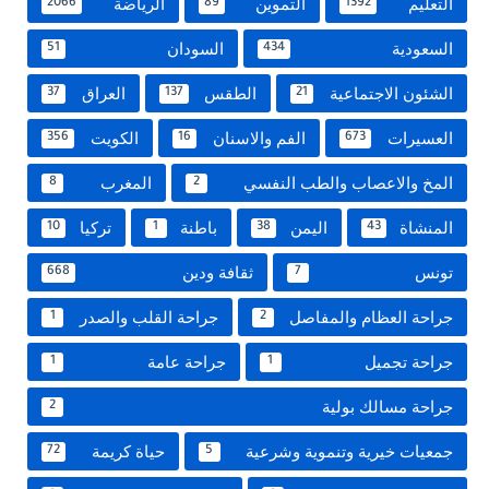
التعليم
التموين
الرياضة
2066
89
1392
السعودية
السودان
51
434
الشئون الاجتماعية
الطقس
العراق
37
137
21
العسيرات
الفم والاسنان
الكويت
356
16
673
المخ والاعصاب والطب النفسي
المغرب
8
2
المنشاة
اليمن
باطنة
تركيا
10
1
38
43
تونس
ثقافة ودين
668
7
جراحة العظام والمفاصل
جراحة القلب والصدر
1
2
جراحة تجميل
جراحة عامة
1
1
جراحة مسالك بولية
2
جمعيات خيرية وتنموية وشرعية
حياة كريمة
72
5