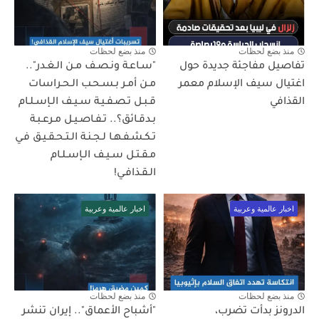
منذ بضع لحظات
منذ بضع لحظات
تفاصيل مفاجئة جديدة حول
"سـاعـة ونـصـف مـن الـغـدر"..
اغتيال سيف الإسلام معمر
مـن أمـر بـسـحـب الـحـراسات
القذافي
قـبـل تـصـفـيـة سـيـف الـإسـلـام
بـدقـائق؟.. تـفـاصـيـل مـرعـبـة
تـكـشـفـهـا لـجـنـة الـتـحـقـيـق فـي
مـقـتـل سـيـف الـإسـلـام
الـقـذافـي!
اخبار عالمية وعربية
اخبار عالمية وعربية
منذ بضع لحظات
منذ بضع لحظات
الدرونز بدأت تضرب،
"أشباح الأعماق".. إيران تنشر