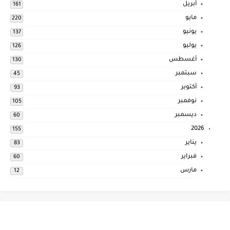
أبريل
161
مايو
220
يونيو
137
يوليو
126
أغسطس
130
سبتمبر
45
أكتوبر
93
نوفمبر
105
ديسمبر
60
2026
155
يناير
83
فبراير
60
مارس
12