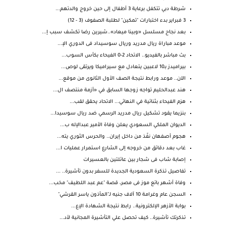
شرطة دبي تتكفل برعاية 3 أطفال إلى حين خروج والدتهم...
3 فبراير بدء اختبارات "تمكين" لطلبة الصفوف (3 - 12)
بعد نجاح مسلسل «وبينا ميعاد»..شيرين رضا تكشف سبب إ...
موعد مباراة ريال مدريد وريال سوسيداد فى الدوري الإ...
بث مباشر بالفيديو.. الاتحاد 2-0 الفيحاء بكأس السوب...
بيراميدز بـ10 لاعبين يتعادل مع سيراميكا ويرتقى لوص...
الآن.. موعد ورابط نتيجة الصف الأول الثانوى من موقع...
هند عبدالحليم تواجه زوجها السابق في «أزمة منتصف ال...
هزم الفيحاء بثنائية في النهائي... الاتحاد يحقق لقب...
بنزيما يقود تشكيل ريال مدريد الرسمي ضد ريال سوسيدا...
الديوان الملكي السعودي يعلن وفاة الأمير عبدالإله ب...
هجوم أصفهان نفّذ من داخل إيران.. والحرس الثوري يته...
غاب بعد دقائق من خروجه إلى الشارع استمرار عمليات ا...
إصابة شاب فى شجار بين عائلتين بالعسيرات
تفاصيل تذكرة السعودية الجديدة للسفر بدون تأشيرة.. ...
وفاة أشهر بائع موز فى مصر، قصة "عم عبد اللطيف" مخب...
السجن عام وغرامة 10 آلاف جنيه لـ"المأذون ياسر القرشي"
بوابة الأزهر الإلكترونية.. رابط نتيجة الشهادة الإع...
تذكرتك تأشيرة.. كيف تحصل علي التأشيرة المجانية لأد...