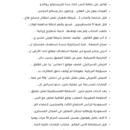
تفاعل على إعاقة لاعب اتحاد جدة لكريستيانو رونالدو
الفيحاء يفوز على الهلال.. ورامون دياز وسالم الدوسر...
قتل شخصا وأصاب 2.. شرطة طهران تعلن اعتقال مسلح هاج...
قتل فيها 9 فلسطينيين.. فيديو يظهر لحظة مداهمة قوات...
خلعت الحجاب ولم تعد لوطنها.. لاعبة شطرنج إيرانية "...
لا أحد فوق القانون.. توقيف ضابط شرطة كويتي اعتدى ع...
صباح الجمعة.. غارة إسرائيلية جديدة تستهدف معسكرا ل...
أدرعي ينشر فيديو من عملية استهداف موقع تحت الأرض ل...
الخارجية الأمريكية: نعبر عن قلقنا العميق بسبب دائر...
الجيش الإسرائيلي: قصف موقع لـ"حماس" ردا على إطلاق ...
مسؤولة أمريكية: عقوباتنا لم تُوقف تدفق الطائرات بد...
الجيش الأمريكي يعلن مقتل قيادي في"داعش" و10 من معا...
الإمارات تصدر بيانا عن عملية جنين: ندعو إسرائيل إل...
بعد أحداث مخيم جنين.. السلطة الفلسطينية تعلن تعليق...
الحكومة المغربية: المغرب يوقع اتفاقية تعاون مع الس...
السعودية تترأس الاجتماع الثالث والعشرين لأعضاء الم...
السعودية وإيطاليا تبحثان التعاون في المجال العسكري...
4 آلاف عامل يقومون بغسل المسجد الحرام 10 مرات يوميا
قبل استضافة كأس العالم.. منتخب الإمارات للكرة الشا...