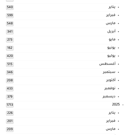
يناير
540
فبراير
599
مارس
548
أبريل
341
مايو
273
يونيو
162
يوليو
420
أغسطس
515
سبتمبر
346
أكتوبر
208
نوفمبر
433
ديسمبر
379
2025
1713
يناير
226
فبراير
201
مارس
209