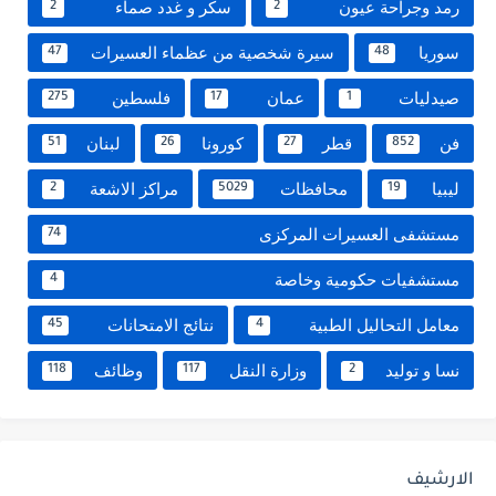
رمد وجراحة عيون
سكر و غدد صماء
2
2
سوريا
سيرة شخصية من عظماء العسيرات
47
48
صيدليات
عمان
فلسطين
275
17
1
فن
قطر
كورونا
لبنان
51
26
27
852
ليبيا
محافظات
مراكز الاشعة
2
5029
19
مستشفى العسيرات المركزى
74
مستشفيات حكومية وخاصة
4
معامل التحاليل الطبية
نتائج الامتحانات
45
4
نسا و توليد
وزارة النقل
وظائف
118
117
2
الارشيف