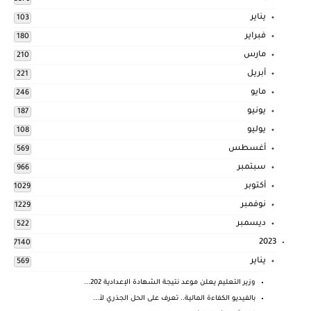
يناير
103
فبراير
180
مارس
210
أبريل
221
مايو
246
يونيو
187
يوليو
108
أغسطس
569
سبتمبر
966
أكتوبر
1029
نوفمبر
1229
ديسمبر
522
2023
7140
يناير
569
وزير التعليم يعلن موعد نتيجة الشهادة الإعدادية 202...
بالفيديو الكفاءة المالية.. تعرف على الحل الجذري لأ...