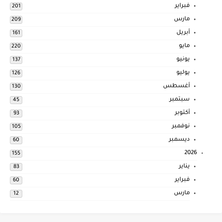
فبراير
201
مارس
209
أبريل
161
مايو
220
يونيو
137
يوليو
126
أغسطس
130
سبتمبر
45
أكتوبر
93
نوفمبر
105
ديسمبر
60
2026
155
يناير
83
فبراير
60
مارس
12