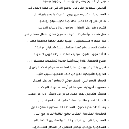
تركي آل الشيخ ينشر فيديو استقبال جورج وسوف
أكاديمي سعودي يغرد عن الوضع الداخلي في مصر ويعدد 3...
السعودية.. مقيم مصري يروج مخدرات بفيديو يثير تفاعل...
تفاعل على إعاقة لاعب اتحاد جدة لكريستيانو رونالدو
الفيحاء يفوز على الهلال.. ورامون دياز وسالم الدوسر...
قتل شخصا وأصاب 2.. شرطة طهران تعلن اعتقال مسلح هاج...
قتل فيها 9 فلسطينيين.. فيديو يظهر لحظة مداهمة قوات...
خلعت الحجاب ولم تعد لوطنها.. لاعبة شطرنج إيرانية "...
لا أحد فوق القانون.. توقيف ضابط شرطة كويتي اعتدى ع...
صباح الجمعة.. غارة إسرائيلية جديدة تستهدف معسكرا ل...
أدرعي ينشر فيديو من عملية استهداف موقع تحت الأرض ل...
الخارجية الأمريكية: نعبر عن قلقنا العميق بسبب دائر...
الجيش الإسرائيلي: قصف موقع لـ"حماس" ردا على إطلاق ...
مسؤولة أمريكية: عقوباتنا لم تُوقف تدفق الطائرات بد...
الجيش الأمريكي يعلن مقتل قيادي في"داعش" و10 من معا...
الإمارات تصدر بيانا عن عملية جنين: ندعو إسرائيل إل...
بعد أحداث مخيم جنين.. السلطة الفلسطينية تعلن تعليق...
الحكومة المغربية: المغرب يوقع اتفاقية تعاون مع الس...
السعودية تترأس الاجتماع الثالث والعشرين لأعضاء الم...
السعودية وإيطاليا تبحثان التعاون في المجال العسكري...