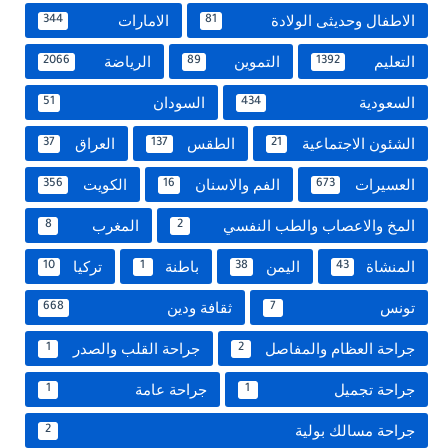
الاطفال وحديثى الولادة
الامارات
344
81
التعليم
التموين
الرياضة
2066
89
1392
السعودية
السودان
51
434
الشئون الاجتماعية
الطقس
العراق
37
137
21
العسيرات
الفم والاسنان
الكويت
356
16
673
المخ والاعصاب والطب النفسي
المغرب
8
2
المنشاة
اليمن
باطنة
تركيا
10
1
38
43
تونس
ثقافة ودين
668
7
جراحة العظام والمفاصل
جراحة القلب والصدر
1
2
جراحة تجميل
جراحة عامة
1
1
جراحة مسالك بولية
2