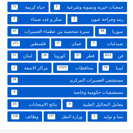
جمعيات خيرية وتنموية وشرعية
حياة كريمة
72
5
رمد وجراحة عيون
سكر و غدد صماء
2
2
سوريا
سيرة شخصية من عظماء العسيرات
47
48
صيدليات
عمان
فلسطين
275
17
1
فن
قطر
كورونا
لبنان
51
26
27
852
ليبيا
محافظات
مراكز الاشعة
2
5029
19
مستشفى العسيرات المركزى
74
مستشفيات حكومية وخاصة
4
معامل التحاليل الطبية
نتائج الامتحانات
45
4
نسا و توليد
وزارة النقل
وظائف
118
117
2