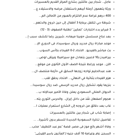
عاجل.. شجار بين عائلتين بشارع المركز القديم بالعسيرات
ورثة يتهمون أرملة أبيهم باستغلال مرضه والاستيلاء ع...
400 درهم غرامة عدم الالتزام بالعبور من الأماكن الم...
شرطة دبي تتكفل برعاية 3 أطفال إلى حين خروج والدتهم...
3 فبراير بدء اختبارات "تمكين" لطلبة الصفوف (3 - 12)
بعد نجاح مسلسل «وبينا ميعاد»..شيرين رضا تكشف سبب إ...
موعد مباراة ريال مدريد وريال سوسيداد فى الدوري الإ...
بث مباشر بالفيديو.. الاتحاد 2-0 الفيحاء بكأس السوب...
بيراميدز بـ10 لاعبين يتعادل مع سيراميكا ويرتقى لوص...
الآن.. موعد ورابط نتيجة الصف الأول الثانوى من موقع...
هند عبدالحليم تواجه زوجها السابق في «أزمة منتصف ال...
هزم الفيحاء بثنائية في النهائي... الاتحاد يحقق لقب...
بنزيما يقود تشكيل ريال مدريد الرسمي ضد ريال سوسيدا...
الديوان الملكي السعودي يعلن وفاة الأمير عبدالإله ب...
هجوم أصفهان نفّذ من داخل إيران.. والحرس الثوري يته...
غاب بعد دقائق من خروجه إلى الشارع استمرار عمليات ا...
إصابة شاب فى شجار بين عائلتين بالعسيرات
تفاصيل تذكرة السعودية الجديدة للسفر بدون تأشيرة.. ...
وفاة أشهر بائع موز فى مصر، قصة "عم عبد اللطيف" مخب...
السجن عام وغرامة 10 آلاف جنيه لـ"المأذون ياسر القرشي"