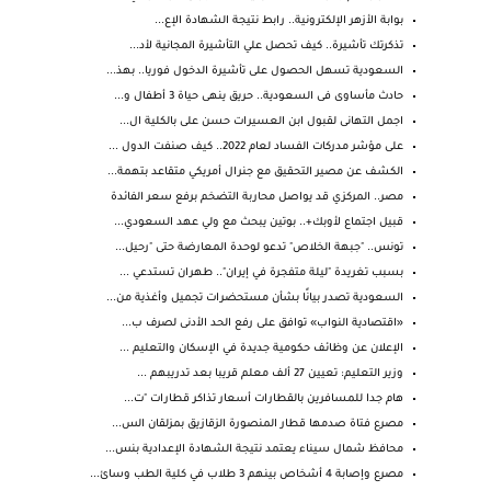
بوابة الأزهر الإلكترونية.. رابط نتيجة الشهادة الإع...
تذكرتك تأشيرة.. كيف تحصل علي التأشيرة المجانية لأد...
السعودية تسهل الحصول على تأشيرة الدخول فوريا.. بهذ...
حادث مأساوى فى السعودية.. حريق ينهى حياة 3 أطفال و...
اجمل التهانى لقبول ابن العسيرات حسن على بالكلية ال...
على مؤشر مدركات الفساد لعام 2022.. كيف صنفت الدول ...
الكشف عن مصير التحقيق مع جنرال أمريكي متقاعد بتهمة...
مصر.. المركزي قد يواصل محاربة التضخم برفع سعر الفائدة
قبيل اجتماع لأوبك+.. بوتين يبحث مع ولي عهد السعودي...
تونس.. "جبهة الخلاص" تدعو لوحدة المعارضة حتى "رحيل...
بسبب تغريدة "ليلة متفجرة في إيران".. طهران تستدعي ...
السعودية تصدر بيانًا بشأن مستحضرات تجميل وأغذية من...
«اقتصادية النواب» توافق على رفع الحد الأدنى لصرف ب...
الإعلان عن وظائف حكومية جديدة في الإسكان والتعليم ...
وزير التعليم: تعيين 27 ألف معلم قريبا بعد تدريبهم ...
هام جدا للمسافرين بالقطارات أسعار تذاكر قطارات "ت...
مصرع فتاة صدمها قطار المنصورة الزقازيق بمزلقان الس...
محافظ شمال سيناء يعتمد نتيجة الشهادة الإعدادية بنس...
مصرع وإصابة 4 أشخاص بينهم 3 طلاب في كلية الطب وسائ...