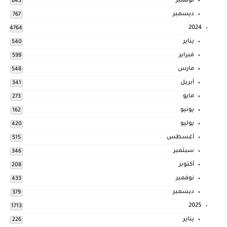
نوفمبر
643
ديسمبر
767
2024
4764
يناير
540
فبراير
599
مارس
548
أبريل
341
مايو
273
يونيو
162
يوليو
420
أغسطس
515
سبتمبر
346
أكتوبر
208
نوفمبر
433
ديسمبر
379
2025
1713
يناير
226