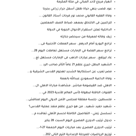
انهيار مروع لأحد المباني في مكة المكرمة
عود قصب ينهي حياة طفل أسفل جرار زراعي بجرجا
وفاة الفقيه القانوني محمد نور فرحات أستاذ القانون ...
للراغبين فى الالتحاق بمعهد ضباط الصف المعلمين
الداخلية تعلن استقرار الأحوال الجوية في الدولة
زيف وفاته لمعرفة من سيحضر جنازته
تراجع اليورو أمام الدرهم.. سعر العملات الأجنبية فى...
تراجع سعر الفضة في الإمارات مستهل تعاملات اليوم 28...
عاد ليرتفع.. سعر عيارات الذهب فى الإمارات مستهل تع...
‏الشهيد البطل خيري علقم 21 عاماً الثائر صاحب الرد ...
مصر تعرب عن استنكارها الشديد لهجوم القدس الشرقية و...
وفاة الداعية السعودي عبدالله بانعمة
الاهلي ضد القيصومة مباشر.. مشاهدة مباراة الاهلي ال...
القنوات الناقلة لبطولة كأس العالم للأندية 2023 في ...
فلسطين: جلسة مغلقة لمجلس الأمن الدولي اليوم لمناقش...
شهيد حفيد شهيد.. من هو خيري علقم منفذ عملية القدس؟
تسلسل زمني - التفاصيل الكاملة لحسم الأهلي تعاقده م...
جدول ترتيب الدوري المصري اليوم السبت 28 يناير
ترتيب الدورى المصرى بعد مباريات اليوم الجمعة 27-1-...
توزيع الرياضيات للمرحلة الإعدادية الترم التاني 202...