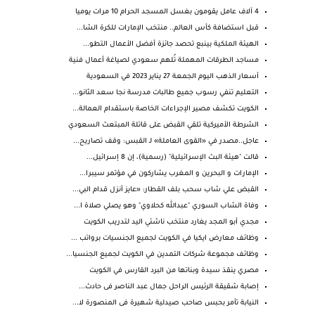
4 آلاف عامل يقومون بغسل المسجد الحرام 10 مرات يوميا
قبل استضافة كأس العالم.. منتخب الإمارات للكرة الشا...
الهيئة الملكية بينبع تحصد جائزة أفضل الأعمال التطو...
‏مساجد الطرقات المهملة تُلهم سعودي لصياغة أعمال فنية
أسعار الذهب اليوم الجمعة 27 يناير 2023 في السعودية
التعليم تنفي رسوب جميع طالبات مدرسة نجا سعد الثانو...
الكويت تكشف مصير الإجراءات الخاصة باستقدام العمالة...
الشرطة الأميركية تلقي القبض على قاتلة المبتعث السعودي
عاجل..مصدر في «القوى العاملة» لـ القبس: وقف تصاريح...
قالت "هيئة البث الإسرائيلية" (رسمية)، إن 8 إسرائيل...
الإمارات و البحرين و المغرب يشاركون في مؤتمر سيبرا...
القبض علي شاب سحب بلف القطار: «عايز أنزل قدام البي...
وفاة الشاب السوري "عبدالله كحلاوي" وهو يصلي صلاة ا...
مجدي أبو المجد يغارد منتخب ناشئي اليد لتدريب الكويت
وظائف معارض ايكيا في الكويت لجميع الجنسيات برواتب ...
وظائف مجموعة شركات التمدين في الكويت لجميع الجنسيا...
مصري ينقذ سيدة وبناتها من البرد القارس في الكويت
إصابة شقيقة الرئيس الراحل جمال عبد الناصر فى حادث...
النيابة تأمر بحبس صاحب صيدلية شهيرة فى المنصورة لا...