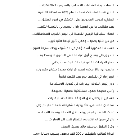
اعتماد نتيجة الشهادة الاعدادية بالمنوفيه 2023-2022...
اعلان نتيجة امتحانات نصف العام 2023 محافظة القاهرة...
المفتي: تدريب المأذونين على التحقق في أمور الطلاق....
بعد مقتله.. ما هي أهمية بلال السوداني بالنسبة لتنظ...
خطة استباقية لزعيم القاعدة في اليمن لضرب المحافظات...
من دير الأنبا بضابا .. وحفل تأبين نيافة الأنبا كير...
الساده المذكورة أسماؤهم فى الكشوف برجاء سرعة التوج...
د. درور بالي يفتتح أول عيادة له في الشرق الأوسط بم...
حظر الدراجات الكهربائية ذات المقعد بأبوظبي
«الطوارئ والأزمات» تصدر قرارات جديدة بشأن «كورونا»
خبير إماراتي يكشف يوم عيد الفطر فلكياً
دور رئيس لبنوك الإمارات في تمويل الاستدامة
رأس الخيمة جهود استثنائية لحماية الطبيعة
السفير الإيطالي لدى الدولة لـ «الاتحاد»: الإمارات ...
سلطان القاسمي: «أميركية الشارقة» تقدمت بالبناء وال...
غابات الغاف والمانجروف.. ظل الأصالة وقصة الأجداد ف...
بان كي-مون لـ«الاتحاد»: الأنظار تتجه إلى الإمارات ...
وفاة الطفل يوسف خالد صديق الكيكى
امرأة تطالب شقيقها بـ 200 ألف درهم.. بسبب رسالة «و...