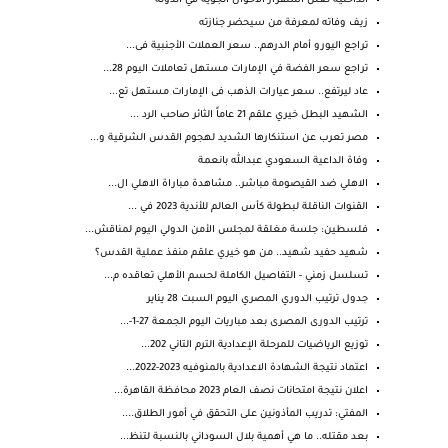
الداخلية تعلن استقرار الأحوال الجوية في الدولة
زيف وفاته لمعرفة من سيحضر جنازته
تراجع اليورو أمام الدرهم.. سعر العملات الأجنبية فى...
تراجع سعر الفضة في الإمارات مستهل تعاملات اليوم 28...
عاد ليرتفع.. سعر عيارات الذهب فى الإمارات مستهل تع...
‏الشهيد البطل خيري علقم 21 عاماً الثائر صاحب الرد ...
مصر تعرب عن استنكارها الشديد لهجوم القدس الشرقية و...
وفاة الداعية السعودي عبدالله بانعمة
الاهلي ضد القيصومة مباشر.. مشاهدة مباراة الاهلي ال...
القنوات الناقلة لبطولة كأس العالم للأندية 2023 في ...
فلسطين: جلسة مغلقة لمجلس الأمن الدولي اليوم لمناقش...
شهيد حفيد شهيد.. من هو خيري علقم منفذ عملية القدس؟
تسلسل زمني - التفاصيل الكاملة لحسم الأهلي تعاقده م...
جدول ترتيب الدوري المصري اليوم السبت 28 يناير
ترتيب الدورى المصرى بعد مباريات اليوم الجمعة 27-1-...
توزيع الرياضيات للمرحلة الإعدادية الترم التاني 202...
اعتماد نتيجة الشهادة الاعدادية بالمنوفيه 2023-2022...
اعلان نتيجة امتحانات نصف العام 2023 محافظة القاهرة...
المفتي: تدريب المأذونين على التحقق في أمور الطلاق....
بعد مقتله.. ما هي أهمية بلال السوداني بالنسبة لتنظ...