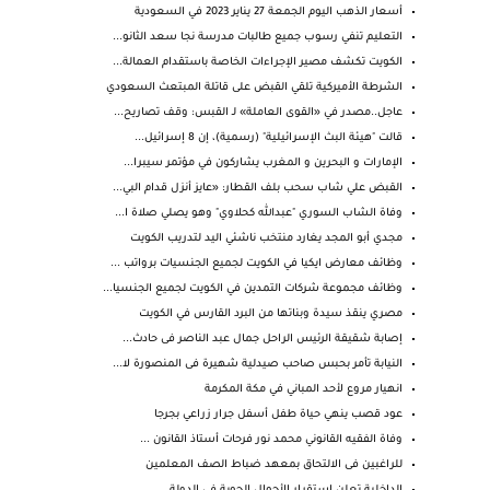
أسعار الذهب اليوم الجمعة 27 يناير 2023 في السعودية
التعليم تنفي رسوب جميع طالبات مدرسة نجا سعد الثانو...
الكويت تكشف مصير الإجراءات الخاصة باستقدام العمالة...
الشرطة الأميركية تلقي القبض على قاتلة المبتعث السعودي
عاجل..مصدر في «القوى العاملة» لـ القبس: وقف تصاريح...
قالت "هيئة البث الإسرائيلية" (رسمية)، إن 8 إسرائيل...
الإمارات و البحرين و المغرب يشاركون في مؤتمر سيبرا...
القبض علي شاب سحب بلف القطار: «عايز أنزل قدام البي...
وفاة الشاب السوري "عبدالله كحلاوي" وهو يصلي صلاة ا...
مجدي أبو المجد يغارد منتخب ناشئي اليد لتدريب الكويت
وظائف معارض ايكيا في الكويت لجميع الجنسيات برواتب ...
وظائف مجموعة شركات التمدين في الكويت لجميع الجنسيا...
مصري ينقذ سيدة وبناتها من البرد القارس في الكويت
إصابة شقيقة الرئيس الراحل جمال عبد الناصر فى حادث...
النيابة تأمر بحبس صاحب صيدلية شهيرة فى المنصورة لا...
انهيار مروع لأحد المباني في مكة المكرمة
عود قصب ينهي حياة طفل أسفل جرار زراعي بجرجا
وفاة الفقيه القانوني محمد نور فرحات أستاذ القانون ...
للراغبين فى الالتحاق بمعهد ضباط الصف المعلمين