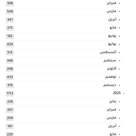
فبراير
599
مارس
548
أبريل
341
مايو
273
يونيو
162
يوليو
420
أغسطس
515
سبتمبر
346
أكتوبر
208
نوفمبر
433
ديسمبر
379
2025
1713
يناير
226
فبراير
201
مارس
209
أبريل
161
مايو
220