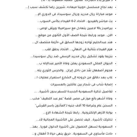
3 فبراير بدء اختبارات "تمكين" لطلبة الصفوف (3 - 12)
بعد نجاح مسلسل «وبينا ميعاد»..شيرين رضا تكشف سبب إ...
موعد مباراة ريال مدريد وريال سوسيداد فى الدوري الإ...
بث مباشر بالفيديو.. الاتحاد 2-0 الفيحاء بكأس السوب...
بيراميدز بـ10 لاعبين يتعادل مع سيراميكا ويرتقى لوص...
الآن.. موعد ورابط نتيجة الصف الأول الثانوى من موقع...
هند عبدالحليم تواجه زوجها السابق في «أزمة منتصف ال...
هزم الفيحاء بثنائية في النهائي... الاتحاد يحقق لقب...
بنزيما يقود تشكيل ريال مدريد الرسمي ضد ريال سوسيدا...
الديوان الملكي السعودي يعلن وفاة الأمير عبدالإله ب...
هجوم أصفهان نفّذ من داخل إيران.. والحرس الثوري يته...
غاب بعد دقائق من خروجه إلى الشارع استمرار عمليات ا...
إصابة شاب فى شجار بين عائلتين بالعسيرات
تفاصيل تذكرة السعودية الجديدة للسفر بدون تأشيرة.. ...
وفاة أشهر بائع موز فى مصر، قصة "عم عبد اللطيف" مخب...
السجن عام وغرامة 10 آلاف جنيه لـ"المأذون ياسر القرشي"
بوابة الأزهر الإلكترونية.. رابط نتيجة الشهادة الإع...
تذكرتك تأشيرة.. كيف تحصل علي التأشيرة المجانية لأد...
السعودية تسهل الحصول على تأشيرة الدخول فوريا.. بهذ...
حادث مأساوى فى السعودية.. حريق ينهى حياة 3 أطفال و...