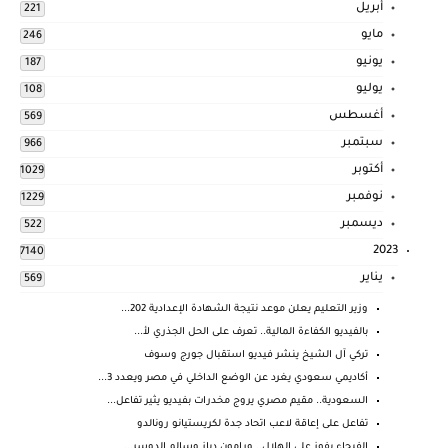
أبريل
221
مايو
246
يونيو
187
يوليو
108
أغسطس
569
سبتمبر
966
أكتوبر
1029
نوفمبر
1229
ديسمبر
522
2023
7140
يناير
569
وزير التعليم يعلن موعد نتيجة الشهادة الإعدادية 202...
بالفيديو الكفاءة المالية.. تعرف على الحل الجذري لأ...
تركي آل الشيخ ينشر فيديو استقبال جورج وسوف
أكاديمي سعودي يغرد عن الوضع الداخلي في مصر ويعدد 3...
السعودية.. مقيم مصري يروج مخدرات بفيديو يثير تفاعل...
تفاعل على إعاقة لاعب اتحاد جدة لكريستيانو رونالدو
الفيحاء يفوز على الهلال.. ورامون دياز وسالم الدوسر...