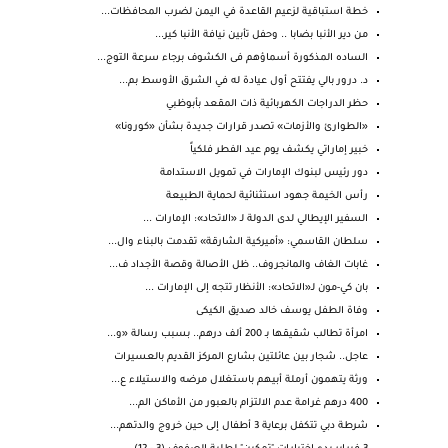
خطة استباقية لزعيم القاعدة في اليمن لضرب المحافظات...
من دير الأنبا بضابا .. وحفل تأبين نيافة الأنبا كير...
الساده المذكورة أسماؤهم فى الكشوف برجاء سرعة التوج...
د. درور بالي يفتتح أول عيادة له في الشرق الأوسط بم...
حظر الدراجات الكهربائية ذات المقعد بأبوظبي
«الطوارئ والأزمات» تصدر قرارات جديدة بشأن «كورونا»
خبير إماراتي يكشف يوم عيد الفطر فلكياً
دور رئيس لبنوك الإمارات في تمويل الاستدامة
رأس الخيمة جهود استثنائية لحماية الطبيعة
السفير الإيطالي لدى الدولة لـ «الاتحاد»: الإمارات ...
سلطان القاسمي: «أميركية الشارقة» تقدمت بالبناء وال...
غابات الغاف والمانجروف.. ظل الأصالة وقصة الأجداد ف...
بان كي-مون لـ«الاتحاد»: الأنظار تتجه إلى الإمارات ...
وفاة الطفل يوسف خالد صديق الكيكى
امرأة تطالب شقيقها بـ 200 ألف درهم.. بسبب رسالة «و...
عاجل.. شجار بين عائلتين بشارع المركز القديم بالعسيرات
ورثة يتهمون أرملة أبيهم باستغلال مرضه والاستيلاء ع...
400 درهم غرامة عدم الالتزام بالعبور من الأماكن الم...
شرطة دبي تتكفل برعاية 3 أطفال إلى حين خروج والدتهم...