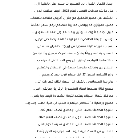
اجمل التهانى لقبول ابن العسيرات حسن على بالكلية ال...
على مؤشر مدركات الفساد لعام 2022.. كيف صنفت الدول ...
الكشف عن مصير التحقيق مع جنرال أمريكي متقاعد بتهمة...
مصر.. المركزي قد يواصل محاربة التضخم برفع سعر الفائدة
قبيل اجتماع لأوبك+.. بوتين يبحث مع ولي عهد السعودي...
تونس.. "جبهة الخلاص" تدعو لوحدة المعارضة حتى "رحيل...
بسبب تغريدة "ليلة متفجرة في إيران".. طهران تستدعي ...
السعودية تصدر بيانًا بشأن مستحضرات تجميل وأغذية من...
«اقتصادية النواب» توافق على رفع الحد الأدنى لصرف ب...
الإعلان عن وظائف حكومية جديدة في الإسكان والتعليم ...
وزير التعليم: تعيين 27 ألف معلم قريبا بعد تدريبهم ...
هام جدا للمسافرين بالقطارات أسعار تذاكر قطارات "ت...
مصرع فتاة صدمها قطار المنصورة الزقازيق بمزلقان الس...
محافظ شمال سيناء يعتمد نتيجة الشهادة الإعدادية بنس...
مصرع وإصابة 4 أشخاص بينهم 3 طلاب في كلية الطب وسائ...
النتيجة الكاملة للصف الثاني الإعدادي نصف العام 202...
النتيجة الكاملة للصف الاول الإعدادي نصف العام 2022...
النتيجة الكاملة للصف الثانى الاعدادى مدرسة كوم الش...
الطقس في الإسكندرية اليوم.. استمرار نوة الكرم وأمط...