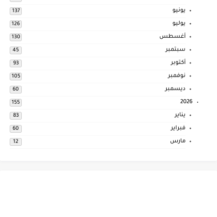
يونيو
137
يوليو
126
أغسطس
130
سبتمبر
45
أكتوبر
93
نوفمبر
105
ديسمبر
60
2026
155
يناير
83
فبراير
60
مارس
12