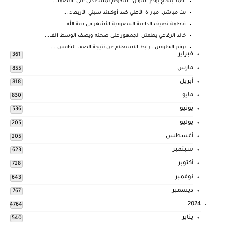
أحمد بلحاج يودع أسوان: أشكركم لمساعدتى على الانضما...
بث مباشر.. مباراة الأهلي ضد أوكلاند سيتي الأربعاء ...
فاطمة نصيف الداعية السعودية الأشهر في ذمة الله
خالد الرفاعي يطمئن الجمهور على صحته ويصف الوسط الف...
برقم الجلوس.. رابط الاستعلام عن نتيجة الصف الخامس ...
فبراير
361
مارس
855
أبريل
818
مايو
830
يونيو
536
يوليو
205
أغسطس
205
سبتمبر
623
أكتوبر
728
نوفمبر
643
ديسمبر
767
2024
4764
يناير
540