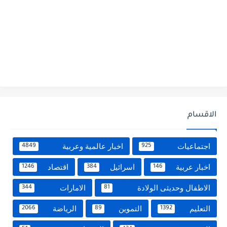
الاقسام
اجتماعيات
اخبار عالمية وعربية
4849
925
اخبار عربية
اسرائيل
اقتصاد
1246
384
146
الاطفال وحديثى الولادة
الامارات
344
81
التعليم
التموين
الرياضة
2066
89
1392