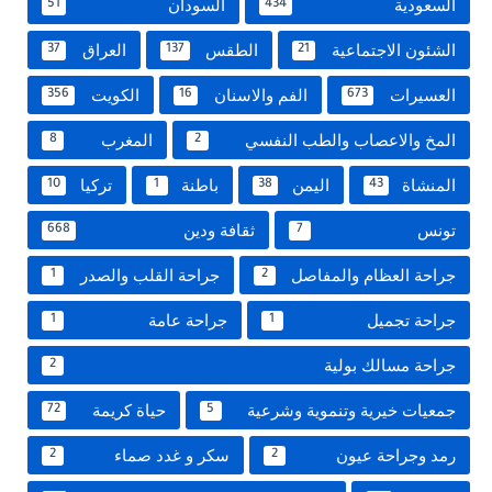
السعودية
السودان
51
434
الشئون الاجتماعية
الطقس
العراق
37
137
21
العسيرات
الفم والاسنان
الكويت
356
16
673
المخ والاعصاب والطب النفسي
المغرب
8
2
المنشاة
اليمن
باطنة
تركيا
10
1
38
43
تونس
ثقافة ودين
668
7
جراحة العظام والمفاصل
جراحة القلب والصدر
1
2
جراحة تجميل
جراحة عامة
1
1
جراحة مسالك بولية
2
جمعيات خيرية وتنموية وشرعية
حياة كريمة
72
5
رمد وجراحة عيون
سكر و غدد صماء
2
2