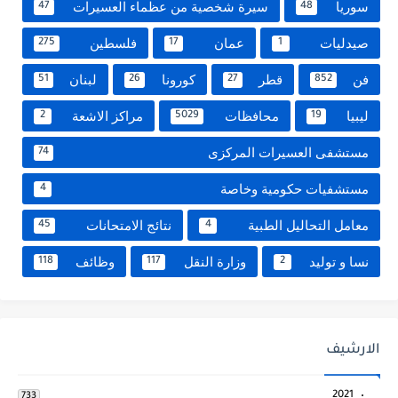
سوريا
سيرة شخصية من عظماء العسيرات
47
48
صيدليات
عمان
فلسطين
275
17
1
فن
قطر
كورونا
لبنان
51
26
27
852
ليبيا
محافظات
مراكز الاشعة
2
5029
19
مستشفى العسيرات المركزى
74
مستشفيات حكومية وخاصة
4
معامل التحاليل الطبية
نتائج الامتحانات
45
4
نسا و توليد
وزارة النقل
وظائف
118
117
2
الارشيف
2021
733