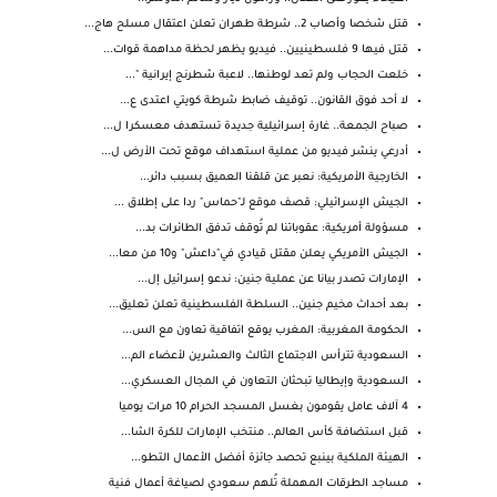
قتل شخصا وأصاب 2.. شرطة طهران تعلن اعتقال مسلح هاج...
قتل فيها 9 فلسطينيين.. فيديو يظهر لحظة مداهمة قوات...
خلعت الحجاب ولم تعد لوطنها.. لاعبة شطرنج إيرانية "...
لا أحد فوق القانون.. توقيف ضابط شرطة كويتي اعتدى ع...
صباح الجمعة.. غارة إسرائيلية جديدة تستهدف معسكرا ل...
أدرعي ينشر فيديو من عملية استهداف موقع تحت الأرض ل...
الخارجية الأمريكية: نعبر عن قلقنا العميق بسبب دائر...
الجيش الإسرائيلي: قصف موقع لـ"حماس" ردا على إطلاق ...
مسؤولة أمريكية: عقوباتنا لم تُوقف تدفق الطائرات بد...
الجيش الأمريكي يعلن مقتل قيادي في"داعش" و10 من معا...
الإمارات تصدر بيانا عن عملية جنين: ندعو إسرائيل إل...
بعد أحداث مخيم جنين.. السلطة الفلسطينية تعلن تعليق...
الحكومة المغربية: المغرب يوقع اتفاقية تعاون مع الس...
السعودية تترأس الاجتماع الثالث والعشرين لأعضاء الم...
السعودية وإيطاليا تبحثان التعاون في المجال العسكري...
4 آلاف عامل يقومون بغسل المسجد الحرام 10 مرات يوميا
قبل استضافة كأس العالم.. منتخب الإمارات للكرة الشا...
الهيئة الملكية بينبع تحصد جائزة أفضل الأعمال التطو...
‏مساجد الطرقات المهملة تُلهم سعودي لصياغة أعمال فنية