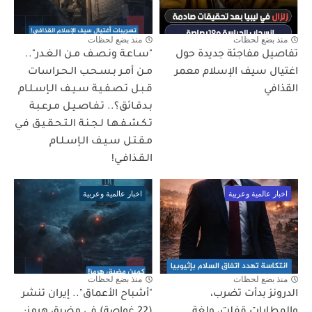
منذ بضع لحظات
منذ بضع لحظات
تفاصيل مفاجئة جديدة حول
"سـاعـة ونـصـف مـن الـغـدر"..
اغتيال سيف الإسلام معمر
مـن أمـر بـسـحـب الـحـراسات
القذافي
قـبـل تـصـفـيـة سـيـف الـإسـلـام
بـدقـائق؟.. تـفـاصـيـل مـرعـبـة
تـكـشـفـهـا لـجـنـة الـتـحـقـيـق فـي
مـقـتـل سـيـف الـإسـلـام
الـقـذافـي!
اخبار عالمية وعربية
اخبار عالمية وعربية
منذ بضع لحظات
منذ بضع لحظات
الدرونز بدأت تضرب،
"أشباح الأعماق".. إيران تنشر
والمطارات قفلت، ولغة
(22 غواصة) في مضيق هرمز: