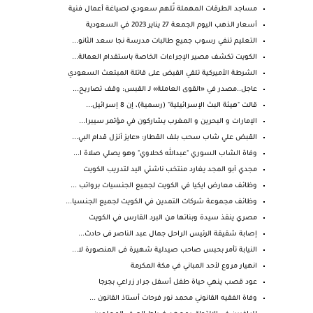
‏مساجد الطرقات المهملة تُلهم سعودي لصياغة أعمال فنية
أسعار الذهب اليوم الجمعة 27 يناير 2023 في السعودية
التعليم تنفي رسوب جميع طالبات مدرسة نجا سعد الثانو...
الكويت تكشف مصير الإجراءات الخاصة باستقدام العمالة...
الشرطة الأميركية تلقي القبض على قاتلة المبتعث السعودي
عاجل..مصدر في «القوى العاملة» لـ القبس: وقف تصاريح...
قالت "هيئة البث الإسرائيلية" (رسمية)، إن 8 إسرائيل...
الإمارات و البحرين و المغرب يشاركون في مؤتمر سيبرا...
القبض علي شاب سحب بلف القطار: «عايز أنزل قدام البي...
وفاة الشاب السوري "عبدالله كحلاوي" وهو يصلي صلاة ا...
مجدي أبو المجد يغارد منتخب ناشئي اليد لتدريب الكويت
وظائف معارض ايكيا في الكويت لجميع الجنسيات برواتب ...
وظائف مجموعة شركات التمدين في الكويت لجميع الجنسيا...
مصري ينقذ سيدة وبناتها من البرد القارس في الكويت
إصابة شقيقة الرئيس الراحل جمال عبد الناصر فى حادث...
النيابة تأمر بحبس صاحب صيدلية شهيرة فى المنصورة لا...
انهيار مروع لأحد المباني في مكة المكرمة
عود قصب ينهي حياة طفل أسفل جرار زراعي بجرجا
وفاة الفقيه القانوني محمد نور فرحات أستاذ القانون ...