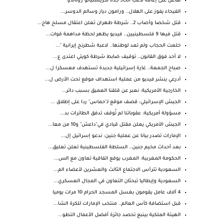
تفاعل على إعاقة لاعب اتحاد جدة لكريستيانو رونالدو
الفيحاء يفوز على الهلال.. ورامون دياز وسالم الدوسر...
قتل شخصا وأصاب 2.. شرطة طهران تعلن اعتقال مسلح هاج...
قتل فيها 9 فلسطينيين.. فيديو يظهر لحظة مداهمة قوات...
خلعت الحجاب ولم تعد لوطنها.. لاعبة شطرنج إيرانية "...
لا أحد فوق القانون.. توقيف ضابط شرطة كويتي اعتدى ع...
صباح الجمعة.. غارة إسرائيلية جديدة تستهدف معسكرا ل...
أدرعي ينشر فيديو من عملية استهداف موقع تحت الأرض ل...
الخارجية الأمريكية: نعبر عن قلقنا العميق بسبب دائر...
الجيش الإسرائيلي: قصف موقع لـ"حماس" ردا على إطلاق ...
مسؤولة أمريكية: عقوباتنا لم تُوقف تدفق الطائرات بد...
الجيش الأمريكي يعلن مقتل قيادي في"داعش" و10 من معا...
الإمارات تصدر بيانا عن عملية جنين: ندعو إسرائيل إل...
بعد أحداث مخيم جنين.. السلطة الفلسطينية تعلن تعليق...
الحكومة المغربية: المغرب يوقع اتفاقية تعاون مع الس...
السعودية تترأس الاجتماع الثالث والعشرين لأعضاء الم...
السعودية وإيطاليا تبحثان التعاون في المجال العسكري...
4 آلاف عامل يقومون بغسل المسجد الحرام 10 مرات يوميا
قبل استضافة كأس العالم.. منتخب الإمارات للكرة الشا...
الهيئة الملكية بينبع تحصد جائزة أفضل الأعمال التطو...