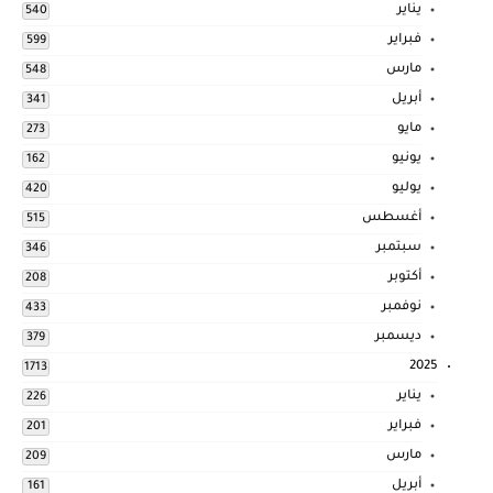
يناير
540
فبراير
599
مارس
548
أبريل
341
مايو
273
يونيو
162
يوليو
420
أغسطس
515
سبتمبر
346
أكتوبر
208
نوفمبر
433
ديسمبر
379
2025
1713
يناير
226
فبراير
201
مارس
209
أبريل
161