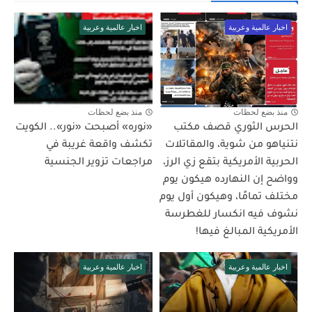
اخبار عالمية وعربية
اخبار عالمية وعربية
منذ بضع لحظات
منذ بضع لحظات
الحرس الثوري قصف مكتب
«نوره» أصبحت «نور».. الكويت
نتنياهو من شوية، والمقاتلات
تكشف واقعة غريبة في
الحربية الأمريكية بتقع زي الرز،
مراجعات تزوير الجنسية
وواضح إن النهارده هيكون يوم
مختلف تمامًا، وهيكون أول يوم
نشوف فيه انكسار للغطرسة
الأمريكية المبالغ فيها!
اخبار عالمية وعربية
اخبار عالمية وعربية