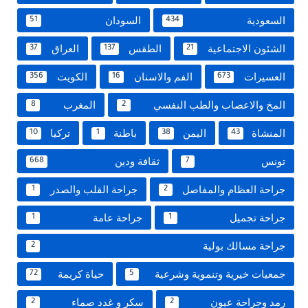
السعودية
السودان
51
434
الشئون الاجتماعية
الطقس
العراق
37
137
21
العسيرات
الفم والاسنان
الكويت
356
16
673
المخ والاعصاب والطب النفسي
المغرب
8
2
المنشاة
اليمن
باطنة
تركيا
10
1
38
43
تونس
ثقافة ودين
668
7
جراحة العظام والمفاصل
جراحة القلب والصدر
1
2
جراحة تجميل
جراحة عامة
1
1
جراحة مسالك بولية
2
جمعيات خيرية وتنموية وشرعية
حياة كريمة
72
5
رمد وجراحة عيون
سكر و غدد صماء
2
2