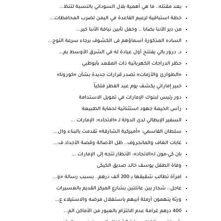
بعد مقتله.. ما هي أهمية بلال السوداني بالنسبة لتنظ...
خطة استباقية لزعيم القاعدة في اليمن لضرب المحافظات...
من دير الأنبا بضابا .. وحفل تأبين نيافة الأنبا كير...
الساده المذكورة أسماؤهم فى الكشوف برجاء سرعة التوج...
د. درور بالي يفتتح أول عيادة له في الشرق الأوسط بم...
حظر الدراجات الكهربائية ذات المقعد بأبوظبي
«الطوارئ والأزمات» تصدر قرارات جديدة بشأن «كورونا»
خبير إماراتي يكشف يوم عيد الفطر فلكياً
دور رئيس لبنوك الإمارات في تمويل الاستدامة
رأس الخيمة جهود استثنائية لحماية الطبيعة
السفير الإيطالي لدى الدولة لـ «الاتحاد»: الإمارات ...
سلطان القاسمي: «أميركية الشارقة» تقدمت بالبناء وال...
غابات الغاف والمانجروف.. ظل الأصالة وقصة الأجداد ف...
بان كي-مون لـ«الاتحاد»: الأنظار تتجه إلى الإمارات ...
وفاة الطفل يوسف خالد صديق الكيكى
امرأة تطالب شقيقها بـ 200 ألف درهم.. بسبب رسالة «و...
عاجل.. شجار بين عائلتين بشارع المركز القديم بالعسيرات
ورثة يتهمون أرملة أبيهم باستغلال مرضه والاستيلاء ع...
400 درهم غرامة عدم الالتزام بالعبور من الأماكن الم...