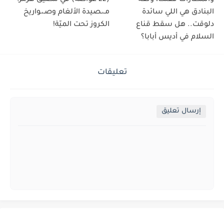
البنادق هي اللي سائدة
مـ،ـصيدة الألغام وصـ،ـواريخ
دلوقت.. هل سقط قناع
الكروز تحت الميّة!
السلام في أديس أبابا؟
تعليقات
إرسال تعليق