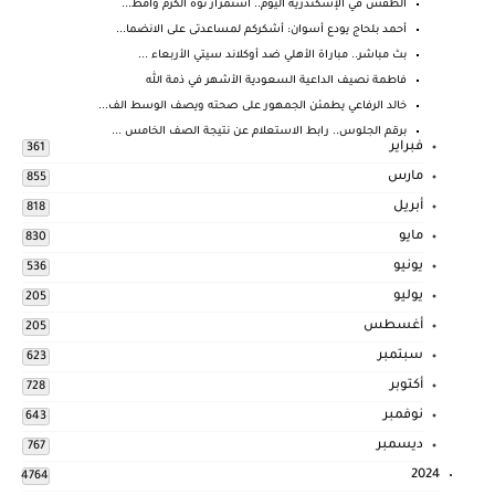
الطقس في الإسكندرية اليوم.. استمرار نوة الكرم وأمط...
أحمد بلحاج يودع أسوان: أشكركم لمساعدتى على الانضما...
بث مباشر.. مباراة الأهلي ضد أوكلاند سيتي الأربعاء ...
فاطمة نصيف الداعية السعودية الأشهر في ذمة الله
خالد الرفاعي يطمئن الجمهور على صحته ويصف الوسط الف...
برقم الجلوس.. رابط الاستعلام عن نتيجة الصف الخامس ...
فبراير
361
مارس
855
أبريل
818
مايو
830
يونيو
536
يوليو
205
أغسطس
205
سبتمبر
623
أكتوبر
728
نوفمبر
643
ديسمبر
767
2024
4764