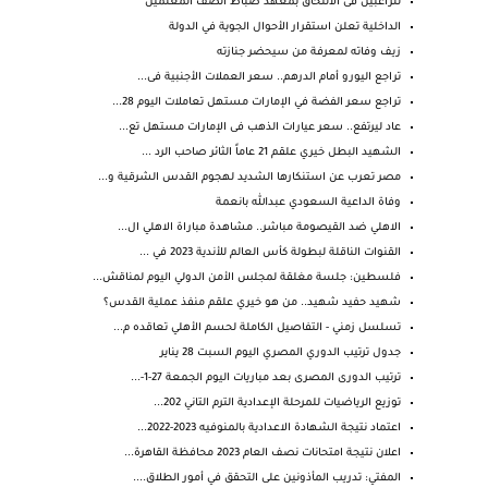
للراغبين فى الالتحاق بمعهد ضباط الصف المعلمين
الداخلية تعلن استقرار الأحوال الجوية في الدولة
زيف وفاته لمعرفة من سيحضر جنازته
تراجع اليورو أمام الدرهم.. سعر العملات الأجنبية فى...
تراجع سعر الفضة في الإمارات مستهل تعاملات اليوم 28...
عاد ليرتفع.. سعر عيارات الذهب فى الإمارات مستهل تع...
‏الشهيد البطل خيري علقم 21 عاماً الثائر صاحب الرد ...
مصر تعرب عن استنكارها الشديد لهجوم القدس الشرقية و...
وفاة الداعية السعودي عبدالله بانعمة
الاهلي ضد القيصومة مباشر.. مشاهدة مباراة الاهلي ال...
القنوات الناقلة لبطولة كأس العالم للأندية 2023 في ...
فلسطين: جلسة مغلقة لمجلس الأمن الدولي اليوم لمناقش...
شهيد حفيد شهيد.. من هو خيري علقم منفذ عملية القدس؟
تسلسل زمني - التفاصيل الكاملة لحسم الأهلي تعاقده م...
جدول ترتيب الدوري المصري اليوم السبت 28 يناير
ترتيب الدورى المصرى بعد مباريات اليوم الجمعة 27-1-...
توزيع الرياضيات للمرحلة الإعدادية الترم التاني 202...
اعتماد نتيجة الشهادة الاعدادية بالمنوفيه 2023-2022...
اعلان نتيجة امتحانات نصف العام 2023 محافظة القاهرة...
المفتي: تدريب المأذونين على التحقق في أمور الطلاق....