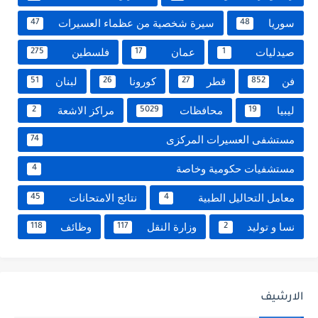
سوريا
سيرة شخصية من عظماء العسيرات
47
48
صيدليات
عمان
فلسطين
275
17
1
فن
قطر
كورونا
لبنان
51
26
27
852
ليبيا
محافظات
مراكز الاشعة
2
5029
19
مستشفى العسيرات المركزى
74
مستشفيات حكومية وخاصة
4
معامل التحاليل الطبية
نتائج الامتحانات
45
4
نسا و توليد
وزارة النقل
وظائف
118
117
2
الارشيف