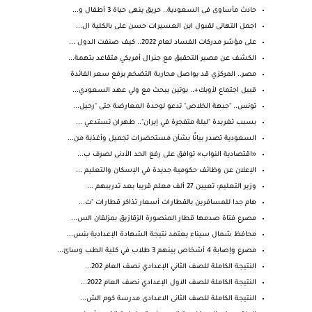
حادث مأساوى فى السعودية.. حريق ينهى حياة 3 أطفال و...
اجمل التهانى لقبول ابن العسيرات حسن على بالكلية ال...
على مؤشر مدركات الفساد لعام 2022.. كيف صنفت الدول ...
الكشف عن مصير التحقيق مع جنرال أمريكي متقاعد بتهمة...
مصر.. المركزي قد يواصل محاربة التضخم برفع سعر الفائدة
قبيل اجتماع لأوبك+.. بوتين يبحث مع ولي عهد السعودي...
تونس.. "جبهة الخلاص" تدعو لوحدة المعارضة حتى "رحيل...
بسبب تغريدة "ليلة متفجرة في إيران".. طهران تستدعي ...
السعودية تصدر بيانًا بشأن مستحضرات تجميل وأغذية من...
«اقتصادية النواب» توافق على رفع الحد الأدنى لصرف ب...
الإعلان عن وظائف حكومية جديدة في الإسكان والتعليم ...
وزير التعليم: تعيين 27 ألف معلم قريبا بعد تدريبهم ...
هام جدا للمسافرين بالقطارات أسعار تذاكر قطارات "ت...
مصرع فتاة صدمها قطار المنصورة الزقازيق بمزلقان الس...
محافظ شمال سيناء يعتمد نتيجة الشهادة الإعدادية بنس...
مصرع وإصابة 4 أشخاص بينهم 3 طلاب في كلية الطب وسائ...
النتيجة الكاملة للصف الثاني الإعدادي نصف العام 202...
النتيجة الكاملة للصف الاول الإعدادي نصف العام 2022...
النتيجة الكاملة للصف الثانى الاعدادى مدرسة كوم الش...