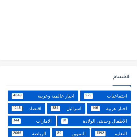
الاقسام
اجتماعيات
اخبار عالمية وعربية
4849
925
اخبار عربية
اسرائيل
اقتصاد
1246
384
146
الاطفال وحديثى الولادة
الامارات
344
81
التعليم
التموين
الرياضة
2066
89
1392