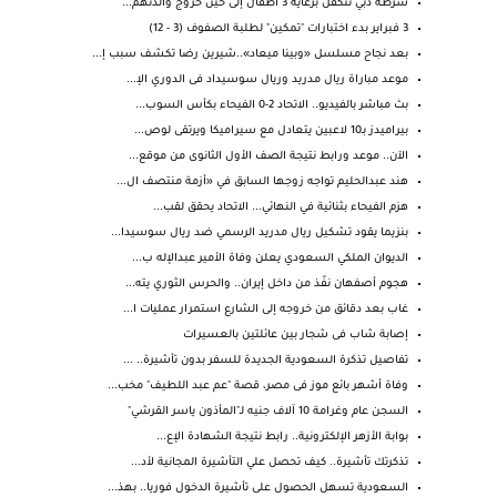
شرطة دبي تتكفل برعاية 3 أطفال إلى حين خروج والدتهم...
3 فبراير بدء اختبارات "تمكين" لطلبة الصفوف (3 - 12)
بعد نجاح مسلسل «وبينا ميعاد»..شيرين رضا تكشف سبب إ...
موعد مباراة ريال مدريد وريال سوسيداد فى الدوري الإ...
بث مباشر بالفيديو.. الاتحاد 2-0 الفيحاء بكأس السوب...
بيراميدز بـ10 لاعبين يتعادل مع سيراميكا ويرتقى لوص...
الآن.. موعد ورابط نتيجة الصف الأول الثانوى من موقع...
هند عبدالحليم تواجه زوجها السابق في «أزمة منتصف ال...
هزم الفيحاء بثنائية في النهائي... الاتحاد يحقق لقب...
بنزيما يقود تشكيل ريال مدريد الرسمي ضد ريال سوسيدا...
الديوان الملكي السعودي يعلن وفاة الأمير عبدالإله ب...
هجوم أصفهان نفّذ من داخل إيران.. والحرس الثوري يته...
غاب بعد دقائق من خروجه إلى الشارع استمرار عمليات ا...
إصابة شاب فى شجار بين عائلتين بالعسيرات
تفاصيل تذكرة السعودية الجديدة للسفر بدون تأشيرة.. ...
وفاة أشهر بائع موز فى مصر، قصة "عم عبد اللطيف" مخب...
السجن عام وغرامة 10 آلاف جنيه لـ"المأذون ياسر القرشي"
بوابة الأزهر الإلكترونية.. رابط نتيجة الشهادة الإع...
تذكرتك تأشيرة.. كيف تحصل علي التأشيرة المجانية لأد...
السعودية تسهل الحصول على تأشيرة الدخول فوريا.. بهذ...