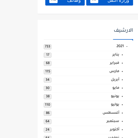
وزارة النقل
وظائف
118
117
الارشيف
2021
733
يناير
17
فبراير
68
مارس
115
أبريل
34
مايو
30
يونيو
38
يوليو
110
أغسطس
86
سبتمبر
64
أكتوبر
24