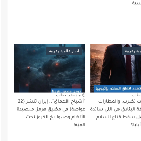
سية
مية وعربية
اخبار عالمية وعربية
حظات
منذ بضع لحظات
أت تضرب، والمطارات
"أشباح الأعماق".. إيران تنشر (22
 البنادق هي اللي سائدة
غواصة) في مضيق هرمز: مـ،ـصيدة
ل سقط قناع السلام
الألغام وصـ،ـواريخ الكروز تحت
ابا؟
الميّة!