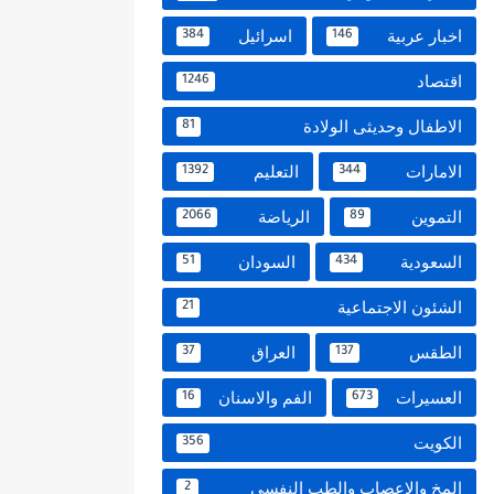
اخبار عربية
اسرائيل
384
146
اقتصاد
1246
الاطفال وحديثى الولادة
81
الامارات
التعليم
1392
344
التموين
الرياضة
2066
89
السعودية
السودان
51
434
الشئون الاجتماعية
21
الطقس
العراق
37
137
العسيرات
الفم والاسنان
16
673
الكويت
356
المخ والاعصاب والطب النفسي
2