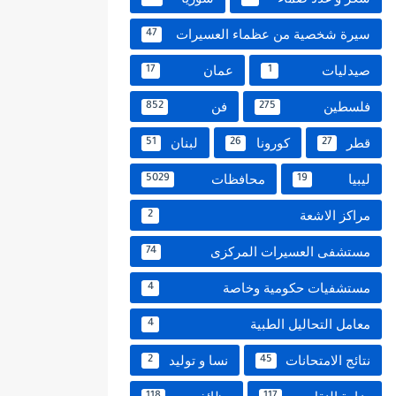
سيرة شخصية من عظماء العسيرات
47
صيدليات
عمان
17
1
فلسطين
فن
852
275
قطر
كورونا
لبنان
51
26
27
ليبيا
محافظات
5029
19
مراكز الاشعة
2
مستشفى العسيرات المركزى
74
مستشفيات حكومية وخاصة
4
معامل التحاليل الطبية
4
نتائج الامتحانات
نسا و توليد
2
45