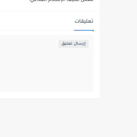
مـقـتـل سـيـف الـإسـلـام الـقـذافـي!
تعليقات
إرسال تعليق