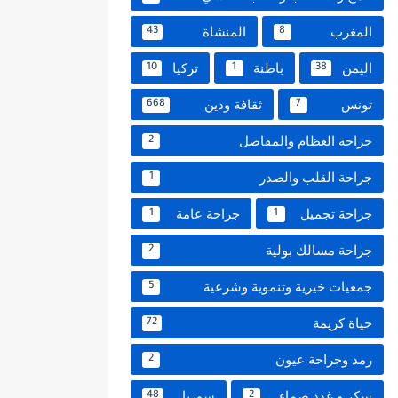
المغرب
المنشاة
43
8
اليمن
باطنة
تركيا
10
1
38
تونس
ثقافة ودين
668
7
جراحة العظام والمفاصل
2
جراحة القلب والصدر
1
جراحة تجميل
جراحة عامة
1
1
جراحة مسالك بولية
2
جمعيات خيرية وتنموية وشرعية
5
حياة كريمة
72
رمد وجراحة عيون
2
سكر و غدد صماء
سوريا
48
2