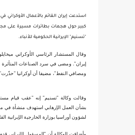
استدعت إيران القائم بالأعمال الأوكراني ف
كبير حول هجمات بطائرات مسيرة على مج
"تسنيم" الإيرانية الحكومية للأنباء.
وقال المستشار الرئاسي الأوكراني ميخايلو 
إيران". ومضى في سرد الصناعات المتأثرة ال
ومصافي النفط"، مضيفا أن أوكرانيا "حذّرت" 
وقالت وكالة "تسنيم" إنه "عقب قيام مست
بشأن العمل الإرهابي استهدف منشأة في مد
لشؤون أوراسیا بوزارة الخارجية الإيرانية القا
وأضافت الوكالة أن "المسؤول الإيراني قدم م