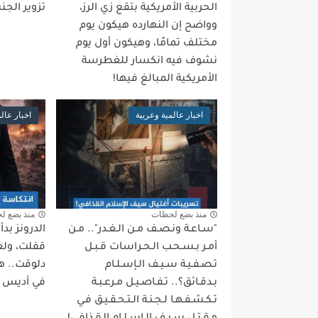
الحربية الأمريكية بتقع زي الرز،
تزوير الجن
وواضح إن النهارده هيكون يوم
مختلف تمامًا، وهيكون أول يوم
نشوف فيه انكسار للغطرسة
الأمريكية المبالغ فيها!
اخبار عالمية وعربية
اخبار عال
منذ بضع لحظات
منذ بضع ل
"سـاعـة ونـصـف مـن الـغـدر".. مـن
الدرونز بد
أمـر بـسـحـب الـحـراسات قـبـل
قفلت، ولغة
تـصـفـيـة سـيـف الـإسـلـام
دلوقت.. ه
بـدقـائق؟.. تـفـاصـيـل مـرعـبـة
في أديس أب
تـكـشـفـهـا لـجـنـة الـتـحـقـيـق فـي