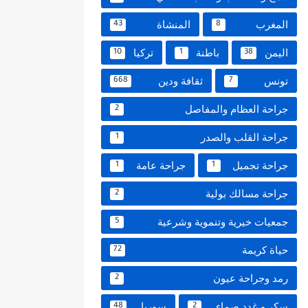
المغرب
المنشاة
43
8
اليمن
باطنة
تركيا
10
1
38
تونس
ثقافة ودين
668
7
جراحة العظام والمفاصل
2
جراحة القلب والصدر
1
جراحة تجميل
جراحة عامة
1
1
جراحة مسالك بولية
2
جمعيات خيرية وتنموية وشرعية
5
حياة كريمة
72
رمد وجراحة عيون
2
سكر و غدد صماء
سوريا
48
2