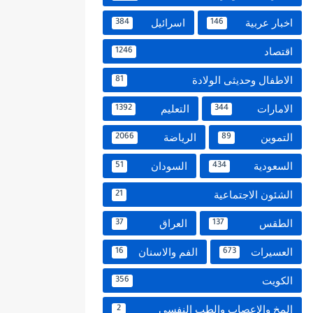
اخبار عربية
اسرائيل
384
146
اقتصاد
1246
الاطفال وحديثى الولادة
81
الامارات
التعليم
1392
344
التموين
الرياضة
2066
89
السعودية
السودان
51
434
الشئون الاجتماعية
21
الطقس
العراق
37
137
العسيرات
الفم والاسنان
16
673
الكويت
356
المخ والاعصاب والطب النفسي
2