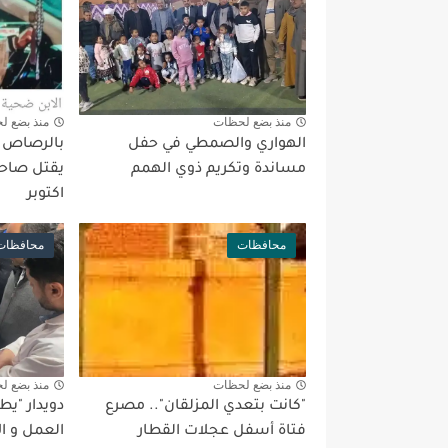
منذ بضع لحظات
منذ بضع ل
الهواري والصمطي في حفل
بالرصاص بع
مساندة وتكريم ذوي الهمم
يقتل صاحب
اكتوبر
محافظات
محافظات
منذ بضع لحظات
منذ بضع ل
"كانت بتعدي المزلقان".. مصرع
دويدار "ي
فتاة أسفل عجلات القطار
العمل و ا