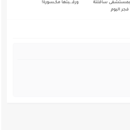
 بمستشفى ساقلتة
ورقـ.ـبتها مكــسورة!
فجر اليوم