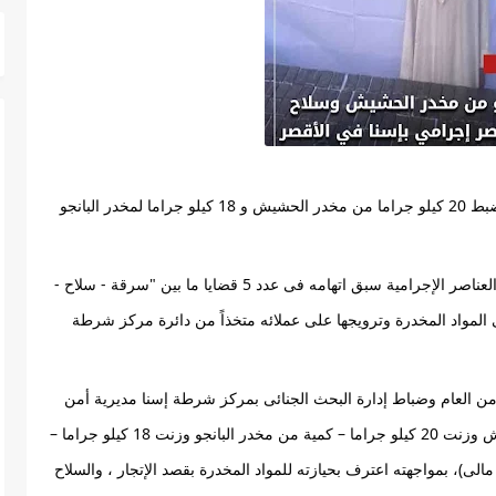
تمكنت الأجهزة الأمنية بمديرية أمن الأقصر اليوم من ضبط 20 كيلو جراما من مخدر الحشيش و 18 كيلو جراما لمخدر البانجو 
أكدت معلومات وتحريات قطاع الأمن العام قيام  (أحد العناصر الإجرامية سبق اتهامه فى عدد 5 قضايا ما بين "سرقة - سلاح - 
مخدرات" - مقيم بدائرة مركز شرطة إسنا) بالإتجار فى المواد المخدرة وترويجها على عملائه متخذاً من دائرة مركز شرطة 
 عقب تقنين الإجراءات تم استهدافه بمشاركة قطاع الأمن العام وضباط إدارة البحث الجنائى بمركز شرطة إسنا مديرية أمن 
الأقصر وأمكن ضبطه وبحوزته (كمية من مخدر الحشيش وزنت 20 كيلو جراما – كمية من مخدر البانجو وزنت 18 كيلو جراما – 
بندقية خرطوش – عدد من الطلقات لذات العيار - مبلغ مالى)، بمواجهته اعترف بحيازته للمواد المخدرة بقصد الإتجار ، والسلاح 