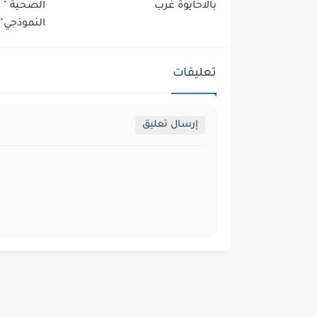
بالاحايوة غرب
الصحية "
النموذجي" 
تعليقات
إرسال تعليق