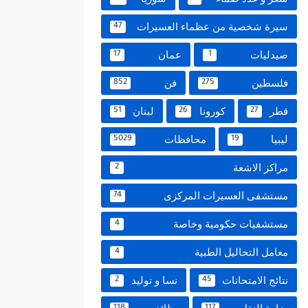
سيرة شخصية من عظماء العسيرات
47
صيدليات
عمان
17
1
فلسطين
فن
852
275
قطر
كورونا
لبنان
51
26
27
ليبيا
محافظات
5029
19
مراكز الاشعة
2
مستشفى العسيرات المركزى
74
مستشفيات حكومية وخاصة
4
معامل التحاليل الطبية
4
نتائج الامتحانات
نسا و توليد
2
45