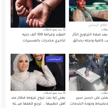
حظات
منذ بضع لحظات
د صلاة التراويح الثأر
المؤبد وغرامة 100 ألف جنيه
 كافية ونجله بحدائق
لتاجري مخدرات بالعسيرات
اجتماعيات
حظات
منذ بضع لحظات
طمئن على حسن سير
يعني إيه بنت تروح عزومه فطار عند
لانضباط وجودة الخدمات
أهل خطيبها .. ترجع لأهلها ميــ ـته