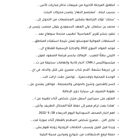
انطلاق المرحلة الأخيرة من مبيعات تذاكر مباريات كأس...
بسبب ابنته.. "معتصم النهار" يتصدر محركات البحث
"سابك" تؤكد التزامها بتمكين المجتمعات من التحول إل...
محمد بن سلمان: ولي العهد السعودي يتولى منصب رئيس م...
ننفرد بنشر تقرير "العباسية" لطبيب مذبحة سوهاج بعد ...
السلطات الموالية لموسكو تعلن نتيجة استفتاء المناطق...
موعد المولد النبوي 2022 والإجازة الرسمية للقطاع ال...
الترجي بطلًا للعرب.. الزمالك يخسر فرصة الصعود لمون...
ميتسوتاكيس لـ CNN: أخبار كاذبة وإتهامات سخيفة من ت...
في جريمة بشعة، أقدم شاب مصري على قتل والدته، في إح...
الوحدة المحلية باولادحمزة... تواصل حلات ازالت الت...
كسر بالقدمين وشرخ بالحوض والجمجمة.. مواطن يعتدي عل...
عقوبة التصرف فى سيارة ذوى الإعاقة
العثور على سردابين أسفل منزل شخص أثناء تنقيبه عن ا...
"هكذا بعت ترام مصر إلى حفظ الله"المحتال الطريف وأش...
اهم اخبار الصحف السودانية اليوم الاربعاء 28/ 9 /2022
عاجل الان ...مصرع شخص اصطدم بالقطار أثناء عبورة فت...
وردنا قبل قليل وبسبب الخلافات الزوجية زوجه تقوم بش...
حملة لرفع الاشغالات من شوارع وميادين مدينة البلينا