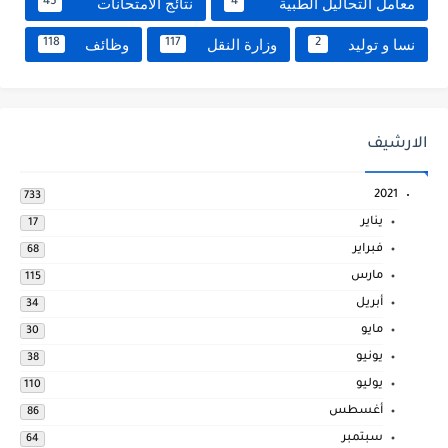
معامل التحاليل الطبية
نتائج الامتحانات
45
4
نسا و توليد
وزارة النقل
وظائف
118
117
2
الارشيف
2021
733
يناير
17
فبراير
68
مارس
115
أبريل
34
مايو
30
يونيو
38
يوليو
110
أغسطس
86
سبتمبر
64