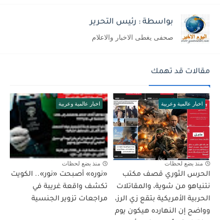
بواسطة : رئيس التحرير
صحفى يغطى الاخبار والاعلام
مقالات قد تهمك
اخبار عالمية وعربية
اخبار عالمية وعربية
منذ بضع لحظات
منذ بضع لحظات
الحرس الثوري قصف مكتب
«نوره» أصبحت «نور».. الكويت
نتنياهو من شوية، والمقاتلات
تكشف واقعة غريبة في
الحربية الأمريكية بتقع زي الرز،
مراجعات تزوير الجنسية
وواضح إن النهارده هيكون يوم