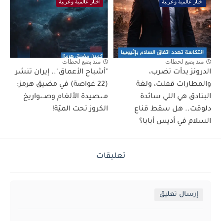
اخبار عالمية وعربية
اخبار عالمية وعربية
منذ بضع لحظات
منذ بضع لحظات
الدرونز بدأت تضرب،
"أشباح الأعماق".. إيران تنشر
والمطارات قفلت، ولغة
(22 غواصة) في مضيق هرمز:
البنادق هي اللي سائدة
مـ،ـصيدة الألغام وصـ،ـواريخ
دلوقت.. هل سقط قناع
الكروز تحت الميّة!
السلام في أديس أبابا؟
تعليقات
إرسال تعليق