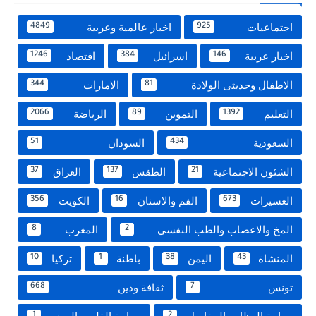
اجتماعيات
اخبار عالمية وعربية
4849
925
اخبار عربية
اسرائيل
اقتصاد
1246
384
146
الاطفال وحديثى الولادة
الامارات
344
81
التعليم
التموين
الرياضة
2066
89
1392
السعودية
السودان
51
434
الشئون الاجتماعية
الطقس
العراق
37
137
21
العسيرات
الفم والاسنان
الكويت
356
16
673
المخ والاعصاب والطب النفسي
المغرب
8
2
المنشاة
اليمن
باطنة
تركيا
10
1
38
43
تونس
ثقافة ودين
668
7
1
2