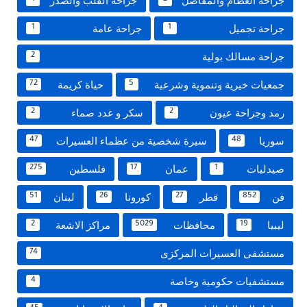
جراحة العظام والمفاصل
جراحة القلب والصدر
جراحة تجميل
جراحة عامة
1
1
جراحة مسالك بولية
2
جمعيات خيرية وتنموية وشرعية
حياة كريمة
72
5
رمد وجراحة عيون
سكر و غدد صماء
2
2
سوريا
سيرة شخصية من عظماء العسيرات
47
48
صيدليات
عمان
فلسطين
275
17
1
فن
قطر
كورونا
لبنان
51
26
27
852
ليبيا
محافظات
مراكز الاشعة
2
5029
19
مستشفى العسيرات المركزى
74
مستشفيات حكومية وخاصة
4