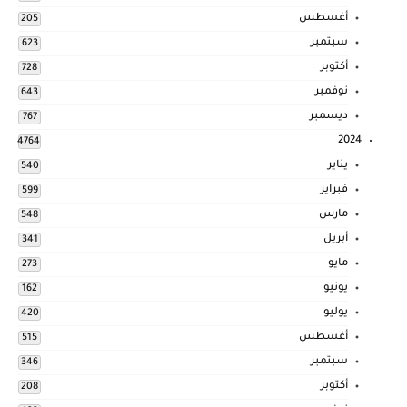
أغسطس
205
سبتمبر
623
أكتوبر
728
نوفمبر
643
ديسمبر
767
2024
4764
يناير
540
فبراير
599
مارس
548
أبريل
341
مايو
273
يونيو
162
يوليو
420
أغسطس
515
سبتمبر
346
أكتوبر
208