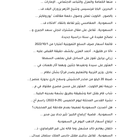
منها الكمامة والعزل والتباعد الاجتماعي.. الإمارات ...
البحرين: البابا فرنسيس وشيخ الأزهر يزوران البلاد ف...
بالصور.. الكويت تعلن وصول دفعة مقاتلات "يوروفايتر ...
السعودية.. المغامسي يثير تفاعلا بانتقاد "الاتكاء ف...
السعودية.. تفاعل على مقال مشترك لنجلي سعد الجبري و...
نصائح مفيدة في سنة دراسية جديدة:
قائمة أسعار صرف السلع التموينية أعتبارا من 2022/10/1
«أنا حر طليق».. أحمد العزبي يكشف حقيقة القبض عليه ...
زرابي برخيل تفوز على الساحل قبلي بملعب السمطا
العثور على سيدة وحفيدها جثتين وبهما آثار طعنات في ...
عاجل..وزير التربية والتعليم يصدر قرارًا بشأن نظام ...
ضبط 20 كيلو من مخدر الحشيش وسلاح ناري بحوزة عنصر إ...
جريمة تهز الكويت.. العثور على مسن مصري مقتولا في م...
شاب قام بقتل امة وشقيقة بطريق بشعة بمدينه البلينا...
نشرة القدس المحتلة ليوم الخميس (29-9-2022) راسم أح...
هل أصدرت السعودية تعميما بعدم ملاحقة غير المحجبات؟
السعودية.. قضية "إرضاع الكبير" تثير جدلا بين مدير ...
ارتفاع أسعار الذهب اليوم في السعودية
خلفان يهاجم خالد مشعل وما قاله على قبر القرضاوي: ذ...
السعودية.. تفاعل بذكرى مقتل حارس الملك سلمان عبدال...