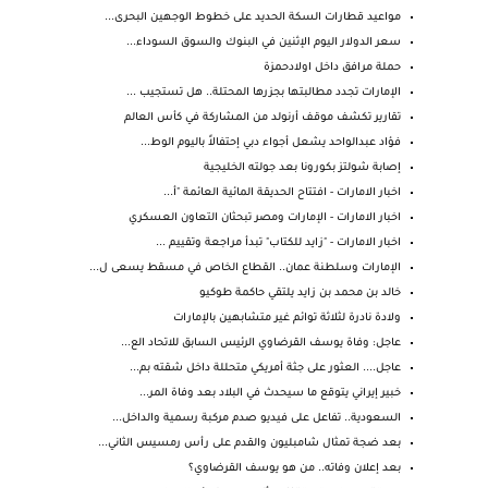
مواعيد قطارات السكة الحديد على خطوط الوجهين البحرى...
سعر الدولار اليوم الإثنين في البنوك والسوق السوداء...
حملة مرافق داخل اولادحمزة
الإمارات تجدد مطالبتها بجزرها المحتلة.. هل تستجيب ...
تقارير تكشف موقف أرنولد من المشاركة في كأس العالم
فؤاد عبدالواحد يشعل أجواء دبي إحتفالاً باليوم الوط...
إصابة شولتز بكورونا بعد جولته الخليجية
اخبار الامارات - افتتاح الحديقة المائية العائمة "أ...
اخبار الامارات - الإمارات ومصر تبحثان التعاون العسكري
اخبار الامارات - "زايد للكتاب" تبدأ مراجعة وتقييم ...
الإمارات وسلطنة عمان.. القطاع الخاص في مسقط يسعى ل...
خالد بن محمد بن زايد يلتقي حاكمة طوكيو
ولادة نادرة لثلاثة توائم غير متشابهين بالإمارات
عاجل: وفاة يوسف القرضاوي الرئيس السابق للاتحاد الع...
عاجل.... العثور على جثة أمريكي متحللة داخل شقته بم...
خبير إيراني يتوقع ما سيحدث في البلاد بعد وفاة المر...
السعودية.. تفاعل على فيديو صدم مركبة رسمية والداخل...
بعد ضجة تمثال شامبليون والقدم على رأس رمسيس الثاني...
بعد إعلان وفاته.. من هو يوسف القرضاوي؟