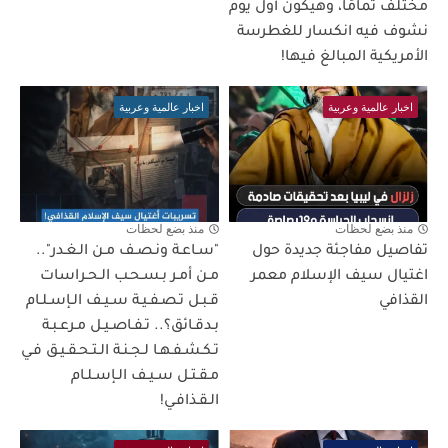
مختلف تمامًا، وهيكون أول يوم
نشوف فيه انكسار للغطرسة
الأمريكية المبالغ فيها!
اخبار عالمية وعربية
اخبار عالمية وعربية
منذ بضع لحظات
منذ بضع لحظات
تفاصيل مفاجئة جديدة حول
"سـاعـة ونـصـف مـن الـغـدر"..
اغتيال سيف الإسلام معمر
مـن أمـر بـسـحـب الـحـراسات
القذافي
قـبـل تـصـفـيـة سـيـف الـإسـلـام
بـدقـائق؟.. تـفـاصـيـل مـرعـبـة
تـكـشـفـهـا لـجـنـة الـتـحـقـيـق فـي
مـقـتـل سـيـف الـإسـلـام
الـقـذافـي!