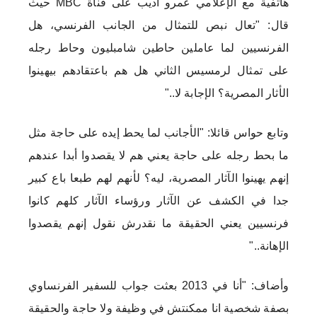
هاتفية مع الإعلامي عمرو أديب على قناة MBC حيث
قال: "تعال نبص للتمثال من الجانب الفرنسي، هل
الفرنسيين لما عاملين حاطين شامبليون وحاط رجله
على تمثال لرمسيس الثاني هل هم باعتقادهم بيهينوا
الأثار المصرية؟ الإجابة لا.."
وتابع حواس قائلا: "الأجانب لما يحط إيده على حاجة مثل
ما بحط رجله على حاجة يعني هم لا يقصدوا أبدا عندهم
إنهم يهينوا الآثار المصرية، ليه؟ لأنهم لهم طبعا باع كبير
جدا في الكشف عن الآثار ورؤساء الآثار كلهم كانوا
فرنسيين يعني الحقيقة ما نقدرش نقول إنهم يقصدوا
الإهانة.."
وأضاف: "أنا في 2013 بعثت جواب للسفير الفرنساوي
بصفة شخصية انا ممكنتش في وظيفة ولا حاجة والحقيقة