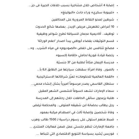
إصابة 4 أشخاص خلال مشاجرة بسبب خلافات الجيرة فى جز...
«غيبوبة سكري» وراء حادث «البولينغ»
شرطين لمحو النقاط المرورية على المخالفين
10 أعراض تظهرعلى مريض الإيدز.. بعضها شائع الحدوث
توظيف.. أكاديمية عجمان للسياقة تطرح شواغر وظيفية
قسم التوثيقات بقضاء أبوظبي يبدأ اصدار "اعلام الوراثة"
مصانع تتنافس على خفض «الصوديوم» في مياه الشرب.. و«...
رخصة قيادة فورية لحاملي «إقامة إكسبو»
مدرسة الإيمان مجّاناً لطلبة من 37 جنسيّة
بالصور.. وفاة امرأة سقطت سيارتها من الطابق الـ6 بأ...
«القمة العالمية للحكومات» تعزّز شراكاتها الاستراتيجية
سلطان القاسمي يصدر مرسوماً أميرياً بشأن إنشاء محمي...
سماء الإمارات تشهد كسوفاً للشمس الشهر المقبل
طلبة يزعجون سائقي الحافلات خلال رحلتهم إلى المدرسة
رجل يطالب بحضانة ابن شقيقه المتوفى.. والمحكمة ترفض
وفاة شخصين وإصابة ثالث في اصطدام مركبة بعمود
ضبط متهم استولى على رسوم دراسية لـ 1500 طالب وهرب
جامعة الإمارات تنظم جلستي عمل ضمن فعاليات المنتدى ...
فوربس يُشيد بسياسة التنويع الاقتصادي التي تتبناها ...