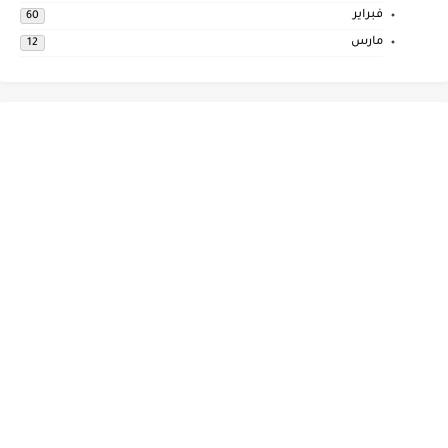
فبراير
60
مارس
12