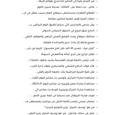
من الترحم عليه إلى التذكير بأنه مدرج بقوائم الإرها...
عاجل.. بدء حملة على "التكاتك" بمدينة شبين الكوم
انقطاع الكهرباء بمستشفى سوهاج العام بسبب عطل في ال...
جنايات المنيا تؤجل قضية محامين مغاغة
بيان رسمي بالمدارس التي سيتم تطبيق اليوم الرياضي ب...
اندلاع حريق مروع في السوق السياحي بأسوان
محافظ سوهاج يبحث الوضع الصحي الراهن والموقف التنفي...
مصرع واعظ إثر حادث سير بالمراشدة بالوقف
"لأول مرة.. تصدير 45 ألف طن"ملح مغسول" لكينيا من ش...
مقتل مزارع على أيدي أبنائه وخالهم في أسيوط
نائب رئيس جامعة لوريان الفرنسية يشيد بجهود جامعة ا...
قائد قوات الدفاع الشعبي والعسكري يتفقد إدارة الترب...
نقل كلية التربية الرياضية بنات جامعة الأزهر بالقلي...
مشاهدة مباراة البرازيل وتونس بث مباشر اليوم الثلاث...
مشاهدة مباراة مصر وليبيريا بث مباشر اليوم 27-9-202...
مشاهدة مباراة الجزائر ونيجيريا الودية بث مباشر الي...
موعد مباراة البرتغال ضد إسبانيا فى قمة دوري الأمم ...
رمضان صبحي يتصدر قائمة الأغلى فى بيراميدز ومصطفى ف...
من هو "يوسف البنيان" وزير التعليم الجديد؟
عمل في سابك وتداول.. من هو يوسف البنيان وزير التعل...