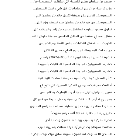
محمد بن سلمان يعلن النسبة التي حققتها السعودية من ...
وزير خارجية إيران عن الاحتجاجات: كل شيء تحت السيطر...
السعودية.. تفاعل على طريقة تقبيل خالد بن سلمان للم...
السعودية.. من هو خالد بن سلمان بعد تعيينه وزيرا لل...
تداول فيديو أسلوب استقبال محمد بن زايد والموكب "ال...
مقتل صيدلي سقط من الطابق الخامس بمدينة حلوان التف...
الكويت.. استحقاق انتخابات مجلس الأمة يوم الخميس
جراء حادث اليم وفاة المرحوم الحاج حسين الكتاتنى
نشرة القدس المحتلة ليوم الثلاثاء (27-9-2022) راسم ...
كشوف المقبولين بالمدينة الجامعية للطالبات بأسيوط.....
كشوف المقبولين بالمدينة الجامعية للطالبات بأسيوط..
“ أبو الفضل ” يشارك أسرة مدرسة السادات الإبتدائية ...
أطلقت مدينة إكسبو دبي التذكرة المميزة التي تتيح اع...
تقرير: إسرائيل تتولى حماية أجواء الإمارات بنظام عس...
بمجموع 4 أيام.. 3 عطلات رسمية يحصل عليها موظفو "ال...
سقوط «هاكر خارق» ضمن عصابة تستهدف مواقع التسوّق
خليجي يطالب طليقته بـ 90 ألف درهم تعويضاً
انحراف مركبة يتسبب بوفاة شخصين وإصابة آخر
محافظ سوهاج يصدر قرارًا بحركة تنقلات بمديرية الترب...
السجن 10 سنوات لمتهمين بسرقة سائق توك توك بالإكراه...