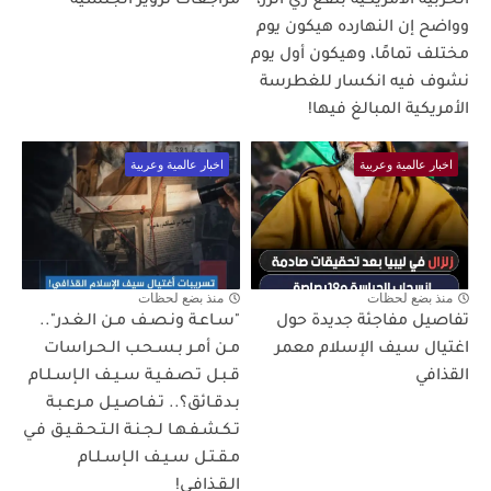
الحربية الأمريكية بتقع زي الرز،
مراجعات تزوير الجنسية
وواضح إن النهارده هيكون يوم
مختلف تمامًا، وهيكون أول يوم
نشوف فيه انكسار للغطرسة
الأمريكية المبالغ فيها!
اخبار عالمية وعربية
اخبار عالمية وعربية
منذ بضع لحظات
منذ بضع لحظات
تفاصيل مفاجئة جديدة حول
"سـاعـة ونـصـف مـن الـغـدر"..
اغتيال سيف الإسلام معمر
مـن أمـر بـسـحـب الـحـراسات
القذافي
قـبـل تـصـفـيـة سـيـف الـإسـلـام
بـدقـائق؟.. تـفـاصـيـل مـرعـبـة
تـكـشـفـهـا لـجـنـة الـتـحـقـيـق فـي
مـقـتـل سـيـف الـإسـلـام
الـقـذافـي!