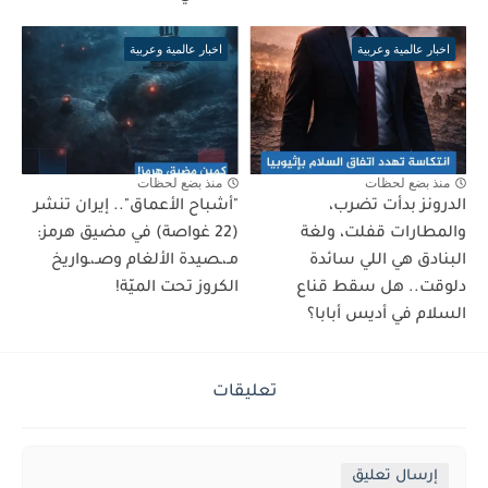
اخبار عالمية وعربية
اخبار عالمية وعربية
منذ بضع لحظات
منذ بضع لحظات
الدرونز بدأت تضرب،
"أشباح الأعماق".. إيران تنشر
والمطارات قفلت، ولغة
(22 غواصة) في مضيق هرمز:
البنادق هي اللي سائدة
مـ،ـصيدة الألغام وصـ،ـواريخ
دلوقت.. هل سقط قناع
الكروز تحت الميّة!
السلام في أديس أبابا؟
تعليقات
إرسال تعليق