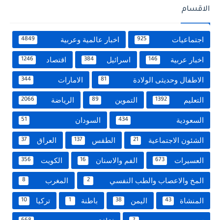
الاقسام
اجتماعيات
اخبار عالمية وعربية
4849
925
اخبار عربية
اسرائيل
اقتصاد
1246
384
146
الاطفال وحديثى الولادة
الامارات
344
81
التعليم
التموين
الرياضة
2066
89
1392
السعودية
السودان
51
434
الشئون الاجتماعية
الطقس
العراق
37
137
21
العسيرات
الفم والاسنان
الكويت
356
16
673
المخ والاعصاب والطب النفسي
المغرب
8
2
المنشاة
اليمن
باطنة
تركيا
10
1
38
43