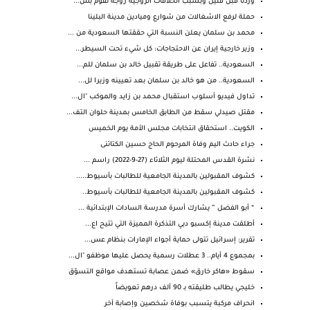
وردنا قبل قليل وبسبب الخلافات الزوجية زوجه تقوم بش...
حملة لرفع الاشغالات من شوارع وميادين مدينة البلينا
محمد بن سلمان يعلن النسبة التي حققتها السعودية من ...
وزير خارجية إيران عن الاحتجاجات: كل شيء تحت السيطر...
السعودية.. تفاعل على طريقة تقبيل خالد بن سلمان للم...
السعودية.. من هو خالد بن سلمان بعد تعيينه وزيرا لل...
تداول فيديو أسلوب استقبال محمد بن زايد والموكب "ال...
مقتل صيدلي سقط من الطابق الخامس بمدينة حلوان التف...
الكويت.. استحقاق انتخابات مجلس الأمة يوم الخميس
جراء حادث اليم وفاة المرحوم الحاج حسين الكتاتنى
نشرة القدس المحتلة ليوم الثلاثاء (27-9-2022) راسم ...
كشوف المقبولين بالمدينة الجامعية للطالبات بأسيوط.....
كشوف المقبولين بالمدينة الجامعية للطالبات بأسيوط..
“ أبو الفضل ” يشارك أسرة مدرسة السادات الإبتدائية ...
أطلقت مدينة إكسبو دبي التذكرة المميزة التي تتيح اع...
تقرير: إسرائيل تتولى حماية أجواء الإمارات بنظام عس...
بمجموع 4 أيام.. 3 عطلات رسمية يحصل عليها موظفو "ال...
سقوط «هاكر خارق» ضمن عصابة تستهدف مواقع التسوّق
خليجي يطالب طليقته بـ 90 ألف درهم تعويضاً
انحراف مركبة يتسبب بوفاة شخصين وإصابة آخر