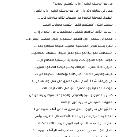
من هو "يوسف البنيان" وزير التعليم الجديد؟
عمل في سابك وتداول.. من هو يوسف البنيان وزير التعل...
انطلاق المرحلة الأخيرة من مبيعات تذاكر مباريات كأس...
بسبب ابنته.. "معتصم النهار" يتصدر محركات البحث
"سابك" تؤكد التزامها بتمكين المجتمعات من التحول إل...
محمد بن سلمان: ولي العهد السعودي يتولى منصب رئيس م...
ننفرد بنشر تقرير "العباسية" لطبيب مذبحة سوهاج بعد ...
السلطات الموالية لموسكو تعلن نتيجة استفتاء المناطق...
موعد المولد النبوي 2022 والإجازة الرسمية للقطاع ال...
الترجي بطلًا للعرب.. الزمالك يخسر فرصة الصعود لمون...
ميتسوتاكيس لـ CNN: أخبار كاذبة وإتهامات سخيفة من ت...
في جريمة بشعة، أقدم شاب مصري على قتل والدته، في إح...
الوحدة المحلية باولادحمزة... تواصل حلات ازالت الت...
كسر بالقدمين وشرخ بالحوض والجمجمة.. مواطن يعتدي عل...
عقوبة التصرف فى سيارة ذوى الإعاقة
العثور على سردابين أسفل منزل شخص أثناء تنقيبه عن ا...
"هكذا بعت ترام مصر إلى حفظ الله"المحتال الطريف وأش...
اهم اخبار الصحف السودانية اليوم الاربعاء 28/ 9 /2022
عاجل الان ...مصرع شخص اصطدم بالقطار أثناء عبورة فت...