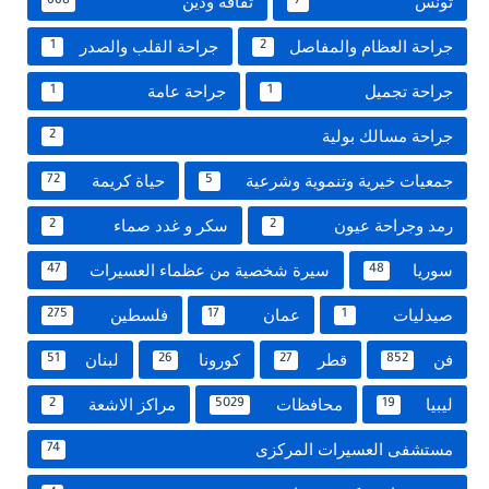
تونس
ثقافة ودين
668
7
جراحة العظام والمفاصل
جراحة القلب والصدر
1
2
جراحة تجميل
جراحة عامة
1
1
جراحة مسالك بولية
2
جمعيات خيرية وتنموية وشرعية
حياة كريمة
72
5
رمد وجراحة عيون
سكر و غدد صماء
2
2
سوريا
سيرة شخصية من عظماء العسيرات
47
48
صيدليات
عمان
فلسطين
275
17
1
فن
قطر
كورونا
لبنان
51
26
27
852
ليبيا
محافظات
مراكز الاشعة
2
5029
19
مستشفى العسيرات المركزى
74