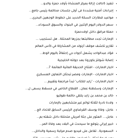
تنفيذ 5حالات إزالة بمركز المنشاة بأولاد حمزة والدو...
إجراءات أمنية مشددة فى أولى جلسات محاكمة رئيس جامع...
مواعيد قطارات السكة الحديد على خطوط الوجهين البحرى...
سعر الدولار اليوم الإثنين في البنوك والسوق السوداء...
حملة مرافق داخل اولادحمزة
الإمارات تجدد مطالبتها بجزرها المحتلة.. هل تستجيب ...
تقارير تكشف موقف أرنولد من المشاركة في كأس العالم
فؤاد عبدالواحد يشعل أجواء دبي إحتفالاً باليوم الوط...
إصابة شولتز بكورونا بعد جولته الخليجية
اخبار الامارات - افتتاح الحديقة المائية العائمة "أ...
اخبار الامارات - الإمارات ومصر تبحثان التعاون العسكري
اخبار الامارات - "زايد للكتاب" تبدأ مراجعة وتقييم ...
الإمارات وسلطنة عمان.. القطاع الخاص في مسقط يسعى ل...
خالد بن محمد بن زايد يلتقي حاكمة طوكيو
ولادة نادرة لثلاثة توائم غير متشابهين بالإمارات
عاجل: وفاة يوسف القرضاوي الرئيس السابق للاتحاد الع...
عاجل.... العثور على جثة أمريكي متحللة داخل شقته بم...
خبير إيراني يتوقع ما سيحدث في البلاد بعد وفاة المر...
السعودية.. تفاعل على فيديو صدم مركبة رسمية والداخل...