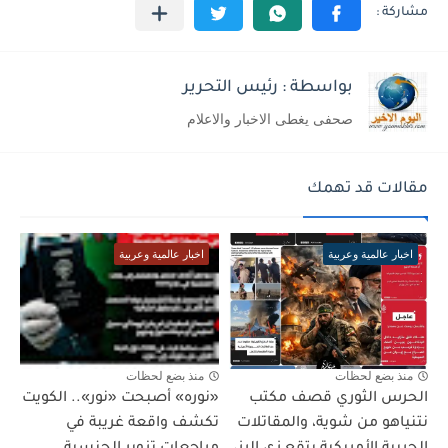
بواسطة : رئيس التحرير
صحفى يغطى الاخبار والاعلام
مقالات قد تهمك
اخبار عالمية وعربية
اخبار عالمية وعربية
منذ بضع لحظات
منذ بضع لحظات
الحرس الثوري قصف مكتب
«نوره» أصبحت «نور».. الكويت
نتنياهو من شوية، والمقاتلات
تكشف واقعة غريبة في