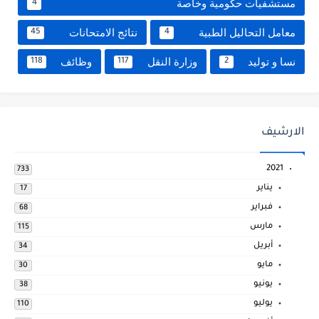
مستشفيات حكومية وخاصة
4
معامل التحاليل الطبية
نتائج الامتحانات
45
4
نسا و توليد
وزارة النقل
وظائف
118
117
2
الارشيف
2021
733
يناير
17
فبراير
68
مارس
115
أبريل
34
مايو
30
يونيو
38
يوليو
110