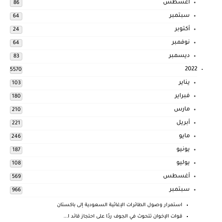
أغسطس
86
سبتمبر
64
أكتوبر
24
نوفمبر
64
ديسمبر
83
2022
5570
يناير
103
فبراير
180
مارس
210
أبريل
221
مايو
246
يونيو
187
يوليو
108
أغسطس
569
سبتمبر
966
استمرار وصول الطائرات الإغاثية السعودية إلى باكستان
قوات الإخوان تتحوث في الجوف ردًا على احتجاز قائد ا...