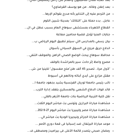
بعد ضجة تمثال شامبليون والقدم على رأس رمسيس الثاني...
بعد إعلان وفاته.. من هو يوسف القرضاوي؟
من الترحم عليه إلى التذكير بأنه مدرج بقوائم الإرها...
عاجل.. بدء حملة على "التكاتك" بمدينة شبين الكوم
انقطاع الكهرباء بمستشفى سوهاج العام بسبب عطل في ال...
جنايات المنيا تؤجل قضية محامين مغاغة
بيان رسمي بالمدارس التي سيتم تطبيق اليوم الرياضي ب...
اندلاع حريق مروع في السوق السياحي بأسوان
محافظ سوهاج يبحث الوضع الصحي الراهن والموقف التنفي...
مصرع واعظ إثر حادث سير بالمراشدة بالوقف
"لأول مرة.. تصدير 45 ألف طن"ملح مغسول" لكينيا من ش...
مقتل مزارع على أيدي أبنائه وخالهم في أسيوط
نائب رئيس جامعة لوريان الفرنسية يشيد بجهود جامعة ا...
قائد قوات الدفاع الشعبي والعسكري يتفقد إدارة الترب...
نقل كلية التربية الرياضية بنات جامعة الأزهر بالقلي...
مشاهدة مباراة البرازيل وتونس بث مباشر اليوم الثلاث...
مشاهدة مباراة مصر وليبيريا بث مباشر اليوم 27-9-202...
مشاهدة مباراة الجزائر ونيجيريا الودية بث مباشر الي...
موعد مباراة البرتغال ضد إسبانيا فى قمة دوري الأمم ...
رمضان صبحي يتصدر قائمة الأغلى فى بيراميدز ومصطفى ف...