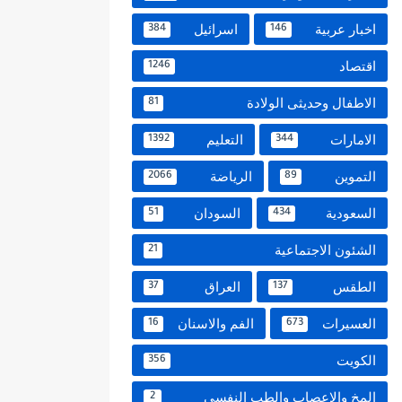
اخبار عربية
اسرائيل
384
146
اقتصاد
1246
الاطفال وحديثى الولادة
81
الامارات
التعليم
1392
344
التموين
الرياضة
2066
89
السعودية
السودان
51
434
الشئون الاجتماعية
21
الطقس
العراق
37
137
العسيرات
الفم والاسنان
16
673
الكويت
356
المخ والاعصاب والطب النفسي
2