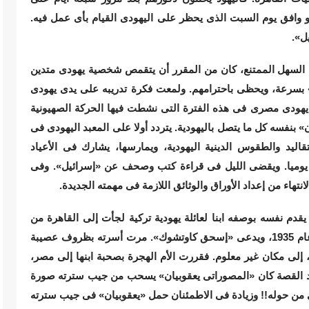
افق يوم السبت الذى يحظر على اليهودى القيام بأى عمل فيه.
ل».
السهل الممتنع، كان من المقرر أن يتقمص شخصية يهودى متدين
سرعة، ويحظى باحترامهم. ولمعت فكرة تدريبه على يدى يهودى
هودى مصرى فى هذه الفترة التى نشطت فيها الحركة الصهيونية
» بنفسه كل ما يتصل باليهودية. يتردد أولا على المعبد اليهودى فى
قاليد والطقوس الدينية اليهودية، ويمارسها، يشارك فى الأعياد
ويعيش نمط الحياة اليهودية 24 ساعة يوميا. ويقضى الليل فى قراءة كتب وصحف عن «إسرائيل». وفى
نتهاء من إعداد الأوراق والوثائق اللازمة فى مهمته الجديدة.
دم نفسه بوصفه ابنا لعائلة يهودية تركية لجأت إلى القاهرة من
اليونان. كُتب فى أوراقه أنه من مواليد سالونيكا، عام 1935، ويدعى «إسحق كاوتشوك». مرت أسرته بظروف عصيبة
 إلى مكان غير معلوم. فقررت الأم الهجرة بصحبة ابنها إلى مصر،
أكيد القصة كان «المصوراتى يعقوبيان» يسحب من جيب سترته صورة
بكى من حوله!! وزيادة فى الاطمئنان حمل «يعقوبيان» فى جيب سترته