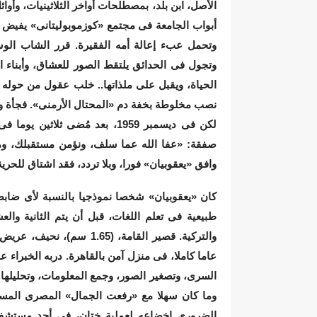
الأصل، ابن بلد، بمصطلحات أواخر الثلاثينيات، وأوائل
أبواب الجامعة فى مجتمع «كوزموبوليتانى» يفيض ب
وتحمل عبء إعالة أمه الفقيرة. قرر الشاب الوس
وتجول فى الحدائق يلتقط الصور للعشاق، وأبناء 
الحياة، ويقبل على ملذاتها.. خلب عقول من حوله 
نصب مخلوطة بخفة دم «المحتال الأرمنى». فجأة و
لكن فى ديسمبر 1959، بعد مُضى ث
صفقة: «عفا الله عما سلف، ونؤمن مستقبلك، ومس
وافق «يعقوبيان» فورا، وبلا تردد، فقد اشتاق للحرية
كان «يعقوبيان» شخصا نموذجيا بالنسبة لأى ضا
طبيعية فى تعلم اللغات، قبل أن يتم الثانية والعش
والتركية. قصير القامة، (5
عاما كاملا، فى منزل آمن بالقاهرة. دربه الخبراء
السرى، وتصغير الصور، وجمع المعلومات، وتحليلها
وما كان سهلا مع «رفعت الجمال» المصرى المسلم
الضرورى إخضاعه لعملية ختان، فى أحد مستشفيا