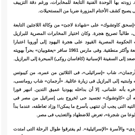
 زودته بها الوحدة الفنية التابعة للمخابرات، ورغم دقة التزييف
ى يصبح كشف الأختام المزورة ضربا من المستحيلات.
عة أشهر، وفى خريف 1960، حصل «إسحق كاوتشوك» على «شهادة لاجئ» من وكالة اللاجئين التابعة
ل، طالباً تصريح هجرة. وكان اختيار المخابرات المصرية للبرازيل
لحكومة المصرية القيود على هجرة اليهود إلى أوروبا اعتبارا
من1960، وبدت الهجرة من مصر إلى البرازيل مقنعة وأكثر منطقية. وفى مارس 1961 سافر «يعقوبيان» بحراً بهويته
 صعد إلى السفينة الإسبانية (كافاسان روكى) المبحرة إلى البرازيل.
أرجمان»، شاب «إسرائيلى»، فى الثلاثين من عمره، من كيبوتس
وابنتيه إلى البرازيل فى زيارة عائلية. «أرجمان» شاب رومانسى،
 بأنه علمانى، إلا أن بداخله يهوديا عميق التدين. انبهر فورا
 له أن «كاوتشوك» تجسيد حى لخروج بنى إسرائيل من مصر فى
التيه التى يجب أن تنتهى بأسرع ما يمكن!! وزاد تعاطفه، عندما بدأ
مقطوعا من شجرة»، تعرض للاضطهاد والتعذيب فى مصر.
ى» والأسرة «الإسرائيلية». لم يفترقوا طوال الرحلة التى امتدت