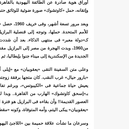
أوراق هوية صادرة عن الطائفة اليهودية بالقاهرة.
وإتقانه، حمل «كاوتشوك» صورة ضوئية للوثائق حت
وبعد مرور تس
للأمم المتحدة. حملها، وتوجه إلى قنصلية البرازي
كـ«دولة معبر» فى منتهى الذكاء. بعد أن شددت ا
الجديدة من الإسكندرية إلى ميناء جنوا بإيطاليا، ثم
وعلى متن السفينة التقى «يعقوبيان» مع «إيلى 
«بارور حيال» غرب النقب. كان متجها برفقة زوجته 
يعيش حياة جماعية فى «الكيبوتس»، وبرغم تفاخره
بـ«إسحق كاوتشوك» الهارب من القاهرة.. وبدا
العصور القديمة!! وأن بقاءه فى البرازيل هو فترة 
«يعقوبيان» يبكى اليتم، وأمه المتوفاة، وكونه «
وسرعان ما نشأت علاقة حميمة بين «اللاجئ اليهود