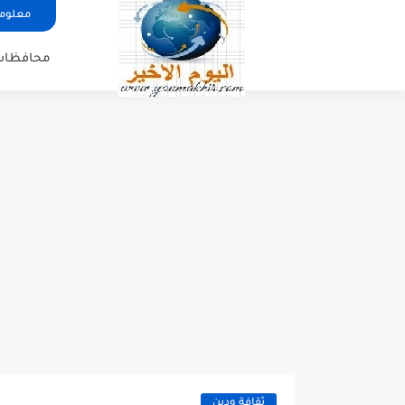
معلوما
محافظات
ثقافة ودين