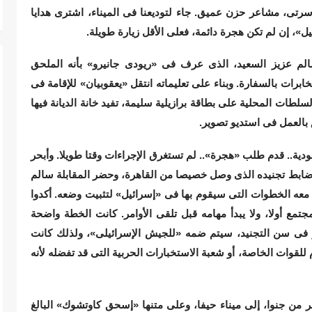
تى، مشاعر حزن عميق. جاء لتوديعنا فى الميناء، اشترى هدايا
يل»، إن لم تكن هجرة دائمة، فعلى الأقل زيارة طويلة.
الم عزيز السعيد، الذى عرف فى «ريودى جانيرو» بأنه الملحق
رات بالسفارة. وبناء على تعليماته انتقل «يعقوبيان» للإقامة فى
طات المحلية على بطاقة برازيلية سليمة، تفيد خانة الديانة فيها
 بالعمل فى استديو تصوير.
كالة اليهودية.. قدم طلب «هجرة».. لم تستغرق الإجراءات وقتا طويلا. وأبحر
 ضابط تجنيده الذى وصل خصيصا من القاهرة، وحضر المقابلة سالم
عوا معه الخطوات التى سيقوم بها فى «إسرائيل» لتثبيت وضعه. أكدوا
جتمع أولا، ولا يبدأ مهامه قبل تلقى الأوامر. كانت الخطة واضحة
 فى سن التجنيد، سيتم ضمه «للجيش الإسرائيلى»، ولذلك كانت
 للقوات الخاصة، أو شعبة الاستخبارات الحربية التى قد تفضله لأنه
 «يَمِيت» تبحر من جنوا، إلى ميناء حيفا، وعلى متنها «إسحق كاوتشوك» البالغ