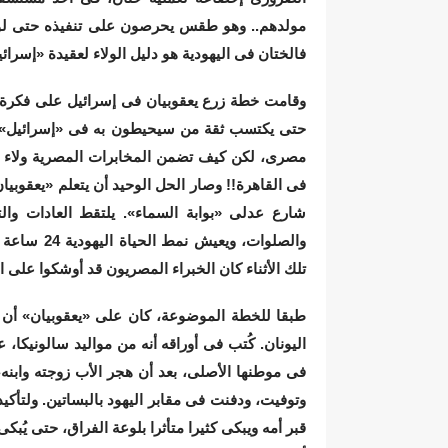
مولدهم.. وهو طقس يحرصون على تنفيذه حتى لو و
فالختان فى اليهودية هو دليل الولاء لعقيدة «إسرائي
وقامت خطة زرع يعقوبيان فى إسرائيل على فكرة 
حتى يكتسب ثقة من سيحيطون به فى «إسرائيل» ب
مصرى، لكن كيف تضمن المخابرات المصرية ولاء ي
فى القاهرة!! وصار الحل الوحيد أن يتعلم «يعقوبيان
شارع عدلى «بوابة السماء». يلتقط العادات والت
والصلوات، 
تلك الأثناء كان الخبراء المصريون قد أوشكوا على الا
طبقا للخطة الموضوعة، كان على «يعقوبيان» أن يق
فى موطنها الأصلى، بعد أن هجر الأب زوجته وابنه،
وتوفيت، ودفنت فى مقابر اليهود بالبساتين. ولت
قبر أمه ويبكى كثيرا متأثرا بلوعة الفراق، حتى يُ