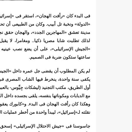
فى البدء كان «رأفت الهجان»، استقر فى «إسرائيل»
«الدولة» ونخبة تل أبيب. وكان من الطبيعى أن تحا
مدينة تعشق «المهاجرين الجدد»، والهجان حقق نجا
لذلك تطلبت شابا مصريا ذكيا.. ومغامرا، لا يقب
«الجيش الإسرائيلى»، على أن يضع نصب عينيه ال
ساعتها ستكون ضربة فى الصميم.
لم يكن المطلوب أن يقضى جل عمره داخل «الجيش».
يكفى سنة واحدة، ينخرط فيها الشاب المصرى فى 
أول الطريق، مكتب التجنيد (ليشكات جِيِّوس- بالع
مع الدبابات ومكوناتها بنفسه، يلقى بجسده داخل الس
وهكذا كان رأفت الهجان فى البدء. و«كابورك يعقو
نقلته لـ«إسرائيل»، ليبدأ واحدة من أخطر عمليات ا
جاسوسنا فى «جيش الاحتلال الإسرائيلى» إسحق 