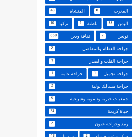
المغرب
المنشاة
43
8
اليمن
باطنة
تركيا
10
1
38
تونس
ثقافة ودين
668
7
جراحة العظام والمفاصل
2
جراحة القلب والصدر
1
جراحة تجميل
جراحة عامة
1
1
جراحة مسالك بولية
2
جمعيات خيرية وتنموية وشرعية
5
حياة كريمة
72
رمد وجراحة عيون
2
سكر و غدد صماء
سوريا
48
2