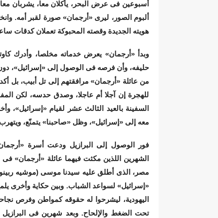
أسبوعين فى عرض البحر، يأكلان معا، يشربان معا،
ألبوم الصور، ليرى «أرجمان» صورة لقبر أمه. وانخ
هويته الجديدة وقصته المحبوكة تعملان كدقات ساع
وبدأ «أرجمان» يعرض خدماته مخلصا، وأدرك كاوت
حليفه، وأن فرصه فى الوصول إلى «إسرائيل»، دون 
من عائلة «أرجمان» مرافقتهم إلى تل أبيب، بل أكد 
للهجرة إن آجلا أم عاجلا، وصدق حدسه، لكن المفا
السفينة بالعيد الثالث عشر لقيام «إسرائيل»، و
معه إلى «إسرائيل»، وظل «صاحبنا» يتمنّع، ويتهرب 
فور الوصول إلى البرازيل ودعت أسرة «أرجمان» 
الشهرين اللذين مكثت فيهما عائلة «أرجمان» فى 
مصر، الذى أطلق عليه سيدنا موسى (موشيه ربينو) 
«إسرائيل» لسواعد الشباب. وبين حكاية وأخرى يلم
اليهودية، ليشرحوا له حقوقه كمواطن وفرص نجاحه 
تحت الضغط والإلحاح. وبعد شهرين فى البرازيل 