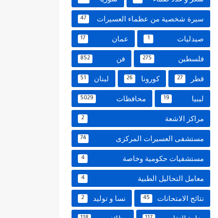
سيرة شخصية من عظماء العسيرات
47
صيدليات
عمان
17
1
فلسطين
فن
852
275
قطر
كورونا
لبنان
51
26
27
ليبيا
محافظات
5029
19
مراكز الاشعة
2
مستشفى العسيرات المركزى
74
مستشفيات حكومية وخاصة
4
معامل التحاليل الطبية
4
نتائج الامتحانات
نسا و توليد
2
45