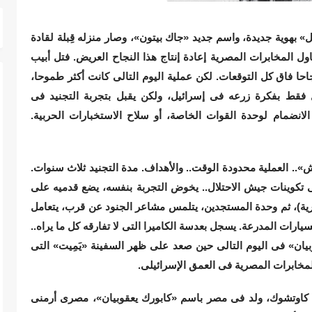
 بهوية جديدة، واسم جديد «جاك بيتون»، وصار منزله قِبلة لقادة
ول المخابرات المصرية إعادة إنتاج هذا النجاح العريض. فتل أبيب
حا فاق كل التوقعات. لكن عملية اليوم التالى كانت أكثر طموحا،
ل فقط بفكرة زرعه فى إسرائيل، ولكن يقبل بتجربة التجنيد فى
انضمام لوحدة القوات الخاصة، أو سلاح الاستخبارات الحربية.
. العملية محدودة الوقت.. والأهداف. مدة التجنيد ثلاث سنوات.
تكوينات جيش الاحتلال.. يخوض التجربة بنفسه، يضع قدميه على
برية)، ثم وحدة المستجدين، يتلمس مشاعر الجنود عن قرب، يتعامل
يارات المدرعة. يسجل بعدسة الكاميرا التى لا تفارقه كل ما يراه..
بيان» فى اليوم التالى حين صعد على ظهر السفينة «يَمِيت» التى
لمخابرات المصرية فى العمق الإسرائيلى.
كاوتشوك، ولد فى مصر باسم «كابورك يعقوبيان»، مصرى أرمنى