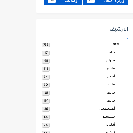
وزارة النقل
وظائف
118
117
الارشيف
2021
733
يناير
17
فبراير
68
مارس
115
أبريل
34
مايو
30
يونيو
38
يوليو
110
أغسطس
86
سبتمبر
64
أكتوبر
24