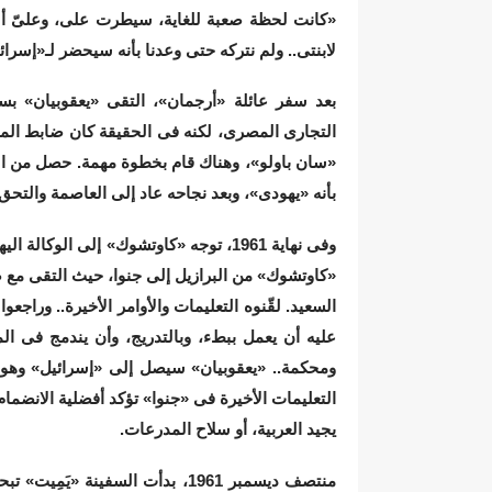
«كانت لحظة صعبة للغاية، سيطرت على، وعلىّ أسر
لابنتى.. ولم نتركه حتى وعدنا بأنه سيحضر لـ«إسرائ
بعد سفر عائلة «أرجمان»، التقى «يعقوبيان» بس
التجارى المصرى، لكنه فى الحقيقة كان ضابط المخاب
«سان باولو»، وهناك قام بخطوة مهمة. حصل من السل
بأنه «يهودى»، وبعد نجاحه عاد إلى العاصمة والتحق
وفى نهاية 1961، توجه «كاوتشوك» إلى الو
«كاوتشوك» من البرازيل إلى جنوا، حيث التقى مع
السعيد. لقّنوه التعليمات والأوامر الأخيرة.. وراج
عليه أن يعمل ببطء، وبالتدريج، وأن يندمج فى الم
ومحكمة.. «يعقوبيان» سيصل إلى «إسرائيل» وهو
التعليمات الأخيرة فى «جنوا» تؤكد أفضلية الانضمام
يجيد العربية، أو سلاح المدرعات.
منتصف ديسمبر 1961، بدأت السفينة