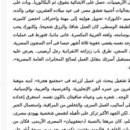
 الأربعينيات. حصل على الابتدائية بتفوق، ثم البكالوريا.. وبات على
جاليات أجنبية تعشق مصر. فى عيد ميلاده العشرين، توفى والده،
يم «كابورك» تحويل هوايته إلى مهنة واحتراف. احتضن كاميرته
الطبقة الوسطى. كان العمل شاقا، والرزق شحيحا، وكابورك يحب
بوسامته، ولغته العربية المكسرة. عانى ماديا، فتورط فى عمليات
جد نفسه يقضى عقوبة ثلاثة أشهر حبسا فى أحد السجون المصرية.
لاثين يوما فى السجن، طرق باب زنزانته الانفرادية رجل أربعينى.. يعرض عليه
تقبل أسرتك مقابل العمل لصالح المخابرات العامة المصرية».
.
بط تشغيل يبحث عن عميل لزرعه فى «مجتمع هجرة». لديه موهبة
رين من عمره أتقن الإنجليزية، والفرنسية، والعربية، والإسبانية،
1.6 سم)، نحيف، عريض الوجه.. شعره بنى وعيناه صافيتان باللون نفسه. استغرق إعداده
 على أساليب العمل السرى، والتخلص من المراقبة، واستعمال الحبر
. لكن الجهد الأكبر تركز على تأهيله لتقمص شخصية يهودى مصرى،
، كان مرهقا بالنسبة لـ«يعقوبيان» المصرى الأرمنى. فكان من
ت القاهرة. فاليهود يختنون ذكورهم بعد مرور سبعة أيام على