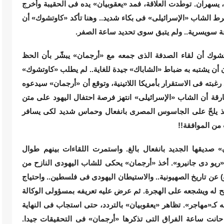
 يسهران. توطدت العلاقة، فمد «يعقوبيان» يده فى الحقيبة وأخرج
رط الشاب «الإسرائيلى» فى بكاء شديد.. وهنا تأكد «كاوتشوك» أن
ة سويسرية.. ولم يتبق سوى تحديد ساعة الصفر.
شوك أن لقاء الصدفة الذى جمعه مع «أرجمان» يبشّر بأن الحظ
أن يشتبه به ضباط «الشاباك» جيدة للغاية.. لم يطلب «كاوتشوك»
رغبته فى الاستقرار بأمريكا اللاتينية، وتوقع أن «أرجمان» سيدعوه
رقة أن الشاب «الإسرائيلى» انتهز فرصة احتفال اليهود على متن
أخذ يلحّ على الجاسوس المصرى بانفعال وحماس شديد لكى يسافر
من الموافقة!!
صديقها الجديد بانفعال بالغ. واستمرت اللقاءات بينهم طوال
«ريو دى جانيرو». أخذ «أرجمان» يحكى للشاب اليهودى النازح من
عن تاريخ الصهيونية.. والاستيطان اليهودى فى فلسطين.. واحتياج
ح له ويشجعه على الهجرة. ثم عرض عليه تعريفه بمسؤولى الوكالة
كـ«مهاجر». تظاهر «يعقوبيان» بالتردد، حتى استجاب فى النهاية
حانت ساعة الفراق التى تذكرها «أرجمان» فى التحقيقات جيدا.