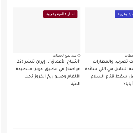
مية وعربية
اخبار عالمية وعربية
حظات
منذ بضع لحظات
أت تضرب، والمطارات
"أشباح الأعماق".. إيران تنشر (22
 البنادق هي اللي سائدة
غواصة) في مضيق هرمز: مـ،ـصيدة
ل سقط قناع السلام
الألغام وصـ،ـواريخ الكروز تحت
ابا؟
الميّة!