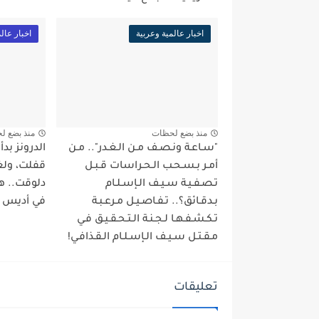
اخبار عالمية وعربية
اخبار عال
منذ بضع لحظات
منذ بضع ل
"سـاعـة ونـصـف مـن الـغـدر".. مـن
الدرونز بد
أمـر بـسـحـب الـحـراسات قـبـل
قفلت، ولغة
تـصـفـيـة سـيـف الـإسـلـام
دلوقت.. ه
بـدقـائق؟.. تـفـاصـيـل مـرعـبـة
في أديس أب
تـكـشـفـهـا لـجـنـة الـتـحـقـيـق فـي
مـقـتـل سـيـف الـإسـلـام الـقـذافـي!
تعليقات