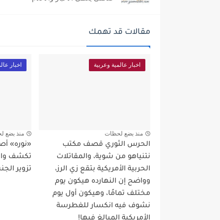
مقالات قد تهمك
اخبار عالمية وعربية
اخبار عال
منذ بضع لحظات
منذ بضع ل
الحرس الثوري قصف مكتب
«نوره» أص
نتنياهو من شوية، والمقاتلات
تكشف واقع
الحربية الأمريكية بتقع زي الرز،
تزوير الجن
وواضح إن النهارده هيكون يوم
مختلف تمامًا، وهيكون أول يوم
نشوف فيه انكسار للغطرسة
الأمريكية المبالغ فيها!