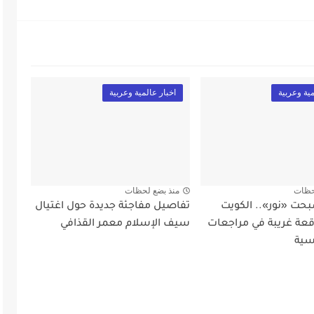
مية وعربية
اخبار عالمية وعربية
حظات
منذ بضع لحظات
بحت «نور».. الكويت
تفاصيل مفاجئة جديدة حول اغتيال
ة غريبة في مراجعات
سيف الإسلام معمر القذافي
سية