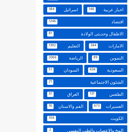
اخبار عربية
اسرائيل
384
146
اقتصاد
1246
الاطفال وحديثى الولادة
81
الامارات
التعليم
1392
344
التموين
الرياضة
2066
89
السعودية
السودان
51
434
الشئون الاجتماعية
21
الطقس
العراق
37
137
العسيرات
الفم والاسنان
16
673
الكويت
356
المخ والاعصاب والطب النفسي
2