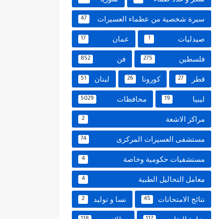
سيرة شخصية من عظماء العسيرات
47
صيدليات
عمان
17
1
فلسطين
فن
852
275
قطر
كورونا
لبنان
51
26
27
ليبيا
محافظات
5029
19
مراكز الاشعة
2
مستشفى العسيرات المركزى
74
مستشفيات حكومية وخاصة
4
معامل التحاليل الطبية
4
نتائج الامتحانات
نسا و توليد
2
45