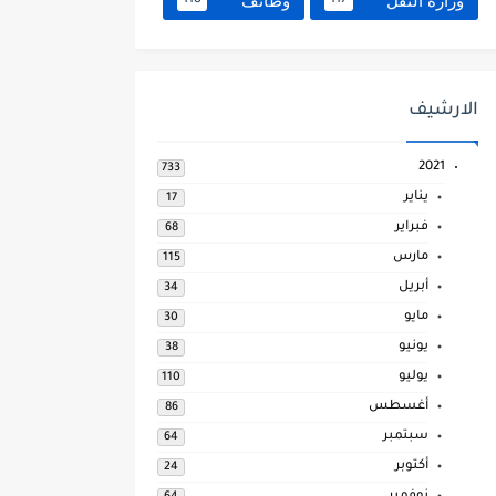
وزارة النقل
وظائف
118
117
الارشيف
2021
733
يناير
17
فبراير
68
مارس
115
أبريل
34
مايو
30
يونيو
38
يوليو
110
أغسطس
86
سبتمبر
64
أكتوبر
24