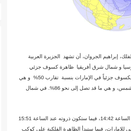
لك، إبراهيم الجروان، أن تشهد الجزيرة العربية
وسيا و شمال شرق أفريقيا ظاهرة كسوف جزئي
للشمس يوم 25 أكتوبر 2022، وسيشاهد الكسوف جزئياً في الإمارات بنسبة تقارب 50% و هي
نسبة ما سيحجبه قرص القمر من قرص الشمس، و هي ما قد تصل إلى نحو 86%. في شمال
وذكر أن الكسوف في دولة الإمارات سيبدأ الساعة 14:42، فيما ستكون ذروته عند الساعة 15:51
16:5 بالتوقيت المحلي للإمارات، فيما ستبدأ الظاهرة الفلكية على كوكب