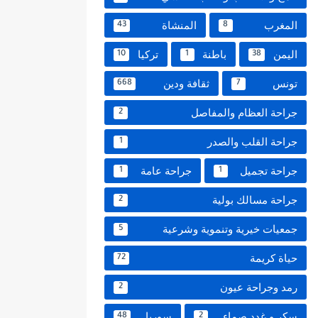
المغرب
المنشاة
43
8
اليمن
باطنة
تركيا
10
1
38
تونس
ثقافة ودين
668
7
جراحة العظام والمفاصل
2
جراحة القلب والصدر
1
جراحة تجميل
جراحة عامة
1
1
جراحة مسالك بولية
2
جمعيات خيرية وتنموية وشرعية
5
حياة كريمة
72
رمد وجراحة عيون
2
سكر و غدد صماء
سوريا
48
2