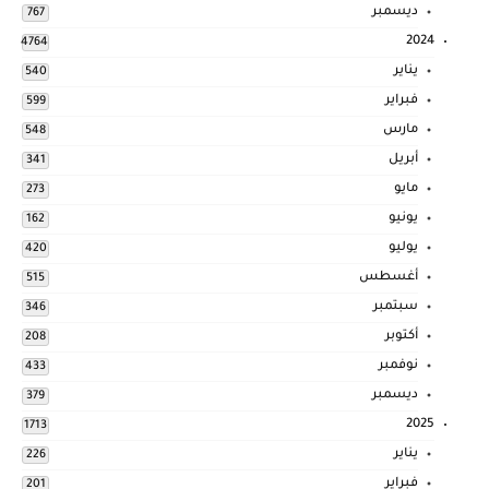
ديسمبر
767
2024
4764
يناير
540
فبراير
599
مارس
548
أبريل
341
مايو
273
يونيو
162
يوليو
420
أغسطس
515
سبتمبر
346
أكتوبر
208
نوفمبر
433
ديسمبر
379
2025
1713
يناير
226
فبراير
201