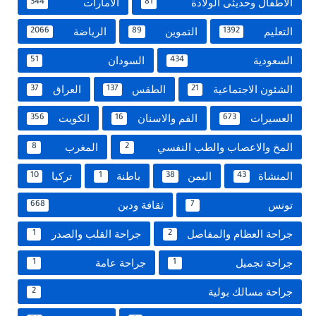
الاطفال وحديثى الولادة
الامارات
344
81
التعليم
التموين
الرياضة
2066
89
1392
السعودية
السودان
51
434
الشئون الاجتماعية
الطقس
العراق
37
137
21
العسيرات
الفم والاسنان
الكويت
356
16
673
المخ والاعصاب والطب النفسي
المغرب
8
2
المنشاة
اليمن
باطنة
تركيا
10
1
38
43
تونس
ثقافة ودين
668
7
جراحة العظام والمفاصل
جراحة القلب والصدر
1
2
جراحة تجميل
جراحة عامة
1
1
جراحة مسالك بولية
2