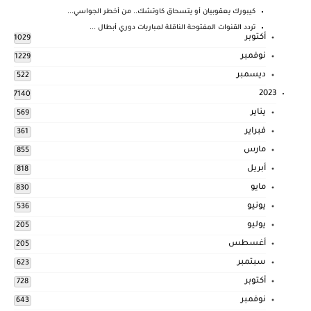
كيبورك يعقوبيان أو يتسحاق كاوتشك.. من أخطر الجواسي...
تردد القنوات المفتوحة الناقلة لمباريات دوري أبطال ...
أكتوبر
1029
نوفمبر
1229
ديسمبر
522
2023
7140
يناير
569
فبراير
361
مارس
855
أبريل
818
مايو
830
يونيو
536
يوليو
205
أغسطس
205
سبتمبر
623
أكتوبر
728
نوفمبر
643