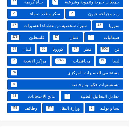
جمعيات خيرية وتنموية وشرعية
حياة كريمة
72
5
رمد وجراحة عيون
سكر و غدد صماء
2
2
سوريا
سيرة شخصية من عظماء العسيرات
47
48
صيدليات
عمان
فلسطين
275
17
1
فن
قطر
كورونا
لبنان
51
26
27
852
ليبيا
محافظات
مراكز الاشعة
2
5029
19
مستشفى العسيرات المركزى
74
مستشفيات حكومية وخاصة
4
معامل التحاليل الطبية
نتائج الامتحانات
45
4
نسا و توليد
وزارة النقل
وظائف
118
117
2