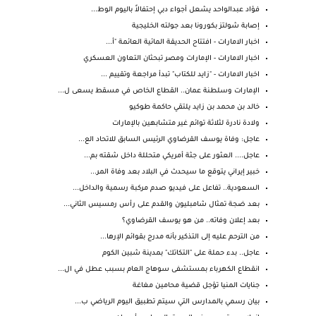
فؤاد عبدالواحد يشعل أجواء دبي إحتفالاً باليوم الوط...
إصابة شولتز بكورونا بعد جولته الخليجية
اخبار الامارات - افتتاح الحديقة المائية العائمة "أ...
اخبار الامارات - الإمارات ومصر تبحثان التعاون العسكري
اخبار الامارات - "زايد للكتاب" تبدأ مراجعة وتقييم ...
الإمارات وسلطنة عمان.. القطاع الخاص في مسقط يسعى ل...
خالد بن محمد بن زايد يلتقي حاكمة طوكيو
ولادة نادرة لثلاثة توائم غير متشابهين بالإمارات
عاجل: وفاة يوسف القرضاوي الرئيس السابق للاتحاد الع...
عاجل.... العثور على جثة أمريكي متحللة داخل شقته بم...
خبير إيراني يتوقع ما سيحدث في البلاد بعد وفاة المر...
السعودية.. تفاعل على فيديو صدم مركبة رسمية والداخل...
بعد ضجة تمثال شامبليون والقدم على رأس رمسيس الثاني...
بعد إعلان وفاته.. من هو يوسف القرضاوي؟
من الترحم عليه إلى التذكير بأنه مدرج بقوائم الإرها...
عاجل.. بدء حملة على "التكاتك" بمدينة شبين الكوم
انقطاع الكهرباء بمستشفى سوهاج العام بسبب عطل في ال...
جنايات المنيا تؤجل قضية محامين مغاغة
بيان رسمي بالمدارس التي سيتم تطبيق اليوم الرياضي ب...