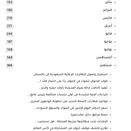
يناير
103
فبراير
180
مارس
210
أبريل
221
مايو
246
يونيو
187
يوليو
108
أغسطس
569
سبتمبر
966
استمرار وصول الطائرات الإغاثية السعودية إلى باكستان
قوات الإخوان تتحوث في الجوف ردًا على احتجاز قائد ا...
تنفيذ 5حالات إزالة بمركز المنشاة بأولاد حمزة والدو...
إجراءات أمنية مشددة فى أولى جلسات محاكمة رئيس جامع...
مواعيد قطارات السكة الحديد على خطوط الوجهين البحرى...
سعر الدولار اليوم الإثنين في البنوك والسوق السوداء...
حملة مرافق داخل اولادحمزة
الإمارات تجدد مطالبتها بجزرها المحتلة.. هل تستجيب ...
تقارير تكشف موقف أرنولد من المشاركة في كأس العالم