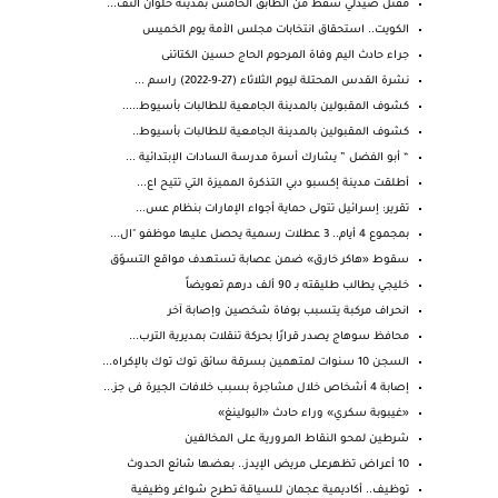
مقتل صيدلي سقط من الطابق الخامس بمدينة حلوان التف...
الكويت.. استحقاق انتخابات مجلس الأمة يوم الخميس
جراء حادث اليم وفاة المرحوم الحاج حسين الكتاتنى
نشرة القدس المحتلة ليوم الثلاثاء (27-9-2022) راسم ...
كشوف المقبولين بالمدينة الجامعية للطالبات بأسيوط.....
كشوف المقبولين بالمدينة الجامعية للطالبات بأسيوط..
“ أبو الفضل ” يشارك أسرة مدرسة السادات الإبتدائية ...
أطلقت مدينة إكسبو دبي التذكرة المميزة التي تتيح اع...
تقرير: إسرائيل تتولى حماية أجواء الإمارات بنظام عس...
بمجموع 4 أيام.. 3 عطلات رسمية يحصل عليها موظفو "ال...
سقوط «هاكر خارق» ضمن عصابة تستهدف مواقع التسوّق
خليجي يطالب طليقته بـ 90 ألف درهم تعويضاً
انحراف مركبة يتسبب بوفاة شخصين وإصابة آخر
محافظ سوهاج يصدر قرارًا بحركة تنقلات بمديرية الترب...
السجن 10 سنوات لمتهمين بسرقة سائق توك توك بالإكراه...
إصابة 4 أشخاص خلال مشاجرة بسبب خلافات الجيرة فى جز...
«غيبوبة سكري» وراء حادث «البولينغ»
شرطين لمحو النقاط المرورية على المخالفين
10 أعراض تظهرعلى مريض الإيدز.. بعضها شائع الحدوث
توظيف.. أكاديمية عجمان للسياقة تطرح شواغر وظيفية