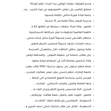
قسم التوثيقات بقضاء أبوظبي يبدأ اصدار "اعلام الوراثة"
مصانع تتنافس على خفض «الصوديوم» في مياه الشرب.. و«...
رخصة قيادة فورية لحاملي «إقامة إكسبو»
مدرسة الإيمان مجّاناً لطلبة من 37 جنسيّة
بالصور.. وفاة امرأة سقطت سيارتها من الطابق الـ6 بأ...
«القمة العالمية للحكومات» تعزّز شراكاتها الاستراتيجية
سلطان القاسمي يصدر مرسوماً أميرياً بشأن إنشاء محمي...
سماء الإمارات تشهد كسوفاً للشمس الشهر المقبل
طلبة يزعجون سائقي الحافلات خلال رحلتهم إلى المدرسة
رجل يطالب بحضانة ابن شقيقه المتوفى.. والمحكمة ترفض
وفاة شخصين وإصابة ثالث في اصطدام مركبة بعمود
ضبط متهم استولى على رسوم دراسية لـ 1500 طالب وهرب
جامعة الإمارات تنظم جلستي عمل ضمن فعاليات المنتدى ...
فوربس يُشيد بسياسة التنويع الاقتصادي التي تتبناها ...
منها الكمامة والعزل والتباعد الاجتماعي.. الإمارات ...
البحرين: البابا فرنسيس وشيخ الأزهر يزوران البلاد ف...
بالصور.. الكويت تعلن وصول دفعة مقاتلات "يوروفايتر ...
السعودية.. المغامسي يثير تفاعلا بانتقاد "الاتكاء ف...
السعودية.. تفاعل على مقال مشترك لنجلي سعد الجبري و...