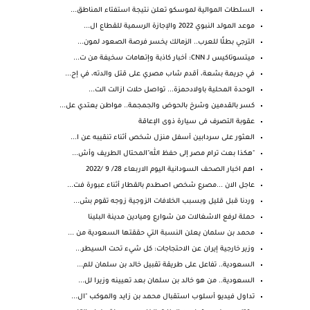
السلطات الموالية لموسكو تعلن نتيجة استفتاء المناطق...
موعد المولد النبوي 2022 والإجازة الرسمية للقطاع ال...
الترجي بطلًا للعرب.. الزمالك يخسر فرصة الصعود لمون...
ميتسوتاكيس لـ CNN: أخبار كاذبة وإتهامات سخيفة من ت...
في جريمة بشعة، أقدم شاب مصري على قتل والدته، في إح...
الوحدة المحلية باولادحمزة... تواصل حلات ازالت الت...
كسر بالقدمين وشرخ بالحوض والجمجمة.. مواطن يعتدي عل...
عقوبة التصرف فى سيارة ذوى الإعاقة
العثور على سردابين أسفل منزل شخص أثناء تنقيبه عن ا...
"هكذا بعت ترام مصر إلى حفظ الله"المحتال الطريف وأش...
اهم اخبار الصحف السودانية اليوم الاربعاء 28/ 9 /2022
عاجل الان ...مصرع شخص اصطدم بالقطار أثناء عبورة فت...
وردنا قبل قليل وبسبب الخلافات الزوجية زوجه تقوم بش...
حملة لرفع الاشغالات من شوارع وميادين مدينة البلينا
محمد بن سلمان يعلن النسبة التي حققتها السعودية من ...
وزير خارجية إيران عن الاحتجاجات: كل شيء تحت السيطر...
السعودية.. تفاعل على طريقة تقبيل خالد بن سلمان للم...
السعودية.. من هو خالد بن سلمان بعد تعيينه وزيرا لل...
تداول فيديو أسلوب استقبال محمد بن زايد والموكب "ال...