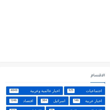
الاقسام
اجتماعيات
اخبار عالمية وعربية
4849
925
اخبار عربية
اسرائيل
اقتصاد
1246
384
146