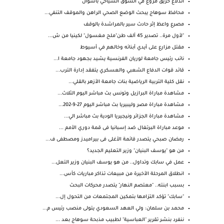
اندلاع حريق مروع في السوق السياحي بأسوان
محافظ سوهاج يبحث الوضع الصحي الراهن والموقف التنفي...
مصرع واعظ إثر حادث سير بالمراشدة بالوقف
"لأول مرة.. تصدير 45 ألف طن"ملح مغسول" لكينيا من ش...
مقتل مزارع على أيدي أبنائه وخالهم في أسيوط
نائب رئيس جامعة لوريان الفرنسية يشيد بجهود جامعة ا...
قائد قوات الدفاع الشعبي والعسكري يتفقد إدارة الترب...
نقل كلية التربية الرياضية بنات جامعة الأزهر بالقلي...
مشاهدة مباراة البرازيل وتونس بث مباشر اليوم الثلاث...
مشاهدة مباراة مصر وليبيريا بث مباشر اليوم 27-9-202...
مشاهدة مباراة الجزائر ونيجيريا الودية بث مباشر الي...
موعد مباراة البرتغال ضد إسبانيا فى قمة دوري الأمم ...
رمضان صبحي يتصدر قائمة الأغلى فى بيراميدز ومصطفى ف...
من هو "يوسف البنيان" وزير التعليم الجديد؟
عمل في سابك وتداول.. من هو يوسف البنيان وزير التعل...
انطلاق المرحلة الأخيرة من مبيعات تذاكر مباريات كأس...
بسبب ابنته.. "معتصم النهار" يتصدر محركات البحث
"سابك" تؤكد التزامها بتمكين المجتمعات من التحول إل...
محمد بن سلمان: ولي العهد السعودي يتولى منصب رئيس م...
ننفرد بنشر تقرير "العباسية" لطبيب مذبحة سوهاج بعد ...