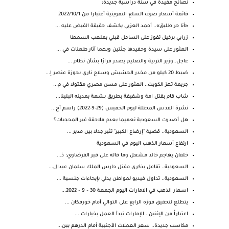
نصائح مفيدة في سنة دراسية جديدة:
قائمة أسعار صرف السلع التموينية أعتبارا من 2022/10/1
«أنا حر طليق».. أحمد العزبي يكشف حقيقة القبض عليه ...
زرابي برخيل تفوز على الساحل قبلي بملعب السمطا
العثور على سيدة وحفيدها جثتين وبهما آثار طعنات في ...
عاجل..وزير التربية والتعليم يصدر قرارًا بشأن نظام ...
ضبط 20 كيلو من مخدر الحشيش وسلاح ناري بحوزة عنصر إ...
جريمة تهز الكويت.. العثور على مسن مصري مقتولا في م...
شاب قام بقتل امة وشقيقة بطريق بشعة بمدينه البلينا...
نشرة القدس المحتلة ليوم الخميس (29-9-2022) راسم أح...
هل أصدرت السعودية تعميما بعدم ملاحقة غير المحجبات؟
السعودية.. قضية "إرضاع الكبير" تثير جدلا بين مدير ...
ارتفاع أسعار الذهب اليوم في السعودية
خلفان يهاجم خالد مشعل وما قاله على قبر القرضاوي: ذ...
السعودية.. تفاعل بذكرى مقتل حارس الملك سلمان عبدال...
السعودية.. تداول فيديو لمواطن يدلي بإيحاءات جنسية ...
اسعار الذهب في الامارات اليوم الجمعة 30 – 9 – 2022...
يتطلع لتحقيق فوزه الرابع على التوالي أمام خورفكان ...
اعتباراً من الإثنين.. الإمارات تبدأ العمل بخيارات ...
مكاسب جديدة.. سعر العملات الأجنبية أمام الدرهم ببن...