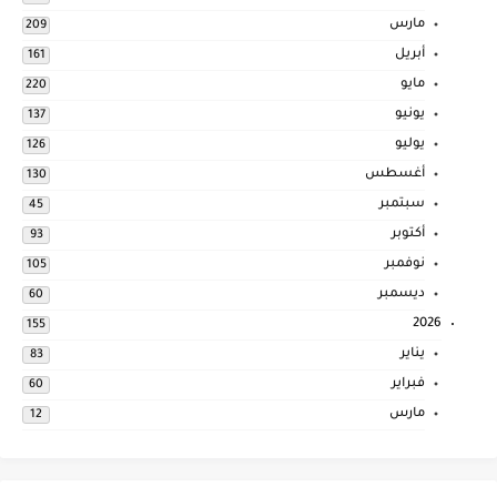
مارس
209
أبريل
161
مايو
220
يونيو
137
يوليو
126
أغسطس
130
سبتمبر
45
أكتوبر
93
نوفمبر
105
ديسمبر
60
2026
155
يناير
83
فبراير
60
مارس
12