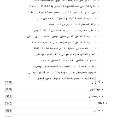
شاب قام بقتل امة وشقيقة بطريق بشعة بمدينه البلينا...
نشرة القدس المحتلة ليوم الخميس (29-9-2022) راسم أح...
هل أصدرت السعودية تعميما بعدم ملاحقة غير المحجبات؟
السعودية.. قضية "إرضاع الكبير" تثير جدلا بين مدير ...
ارتفاع أسعار الذهب اليوم في السعودية
خلفان يهاجم خالد مشعل وما قاله على قبر القرضاوي: ذ...
السعودية.. تفاعل بذكرى مقتل حارس الملك سلمان عبدال...
السعودية.. تداول فيديو لمواطن يدلي بإيحاءات جنسية ...
اسعار الذهب في الامارات اليوم الجمعة 30 – 9 – 2022...
يتطلع لتحقيق فوزه الرابع على التوالي أمام خورفكان ...
اعتباراً من الإثنين.. الإمارات تبدأ العمل بخيارات ...
مكاسب جديدة.. سعر العملات الأجنبية أمام الدرهم ببن...
كيبورك يعقوبيان أو يتسحاق كاوتشك.. من أخطر الجواسي...
تردد القنوات المفتوحة الناقلة لمباريات دوري أبطال ...
أكتوبر
1029
نوفمبر
1229
ديسمبر
522
2023
7140
يناير
569