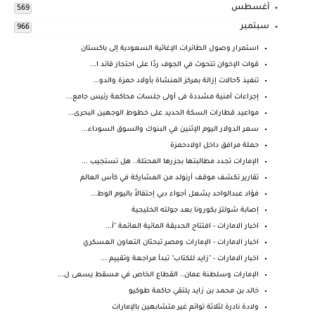
أغسطس
569
سبتمبر
966
استمرار وصول الطائرات الإغاثية السعودية إلى باكستان
قوات الإخوان تتحوث في الجوف ردًا على احتجاز قائد ا...
تنفيذ 5حالات إزالة بمركز المنشاة بأولاد حمزة والدو...
إجراءات أمنية مشددة فى أولى جلسات محاكمة رئيس جامع...
مواعيد قطارات السكة الحديد على خطوط الوجهين البحرى...
سعر الدولار اليوم الإثنين في البنوك والسوق السوداء...
حملة مرافق داخل اولادحمزة
الإمارات تجدد مطالبتها بجزرها المحتلة.. هل تستجيب ...
تقارير تكشف موقف أرنولد من المشاركة في كأس العالم
فؤاد عبدالواحد يشعل أجواء دبي إحتفالاً باليوم الوط...
إصابة شولتز بكورونا بعد جولته الخليجية
اخبار الامارات - افتتاح الحديقة المائية العائمة "أ...
اخبار الامارات - الإمارات ومصر تبحثان التعاون العسكري
اخبار الامارات - "زايد للكتاب" تبدأ مراجعة وتقييم ...
الإمارات وسلطنة عمان.. القطاع الخاص في مسقط يسعى ل...
خالد بن محمد بن زايد يلتقي حاكمة طوكيو
ولادة نادرة لثلاثة توائم غير متشابهين بالإمارات