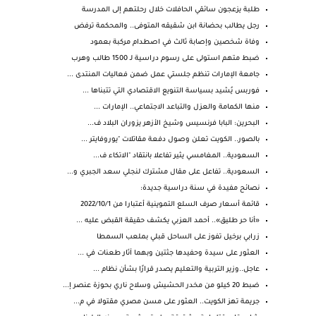
طلبة يزعجون سائقي الحافلات خلال رحلتهم إلى المدرسة
رجل يطالب بحضانة ابن شقيقه المتوفى.. والمحكمة ترفض
وفاة شخصين وإصابة ثالث في اصطدام مركبة بعمود
ضبط متهم استولى على رسوم دراسية لـ 1500 طالب وهرب
جامعة الإمارات تنظم جلستي عمل ضمن فعاليات المنتدى ...
فوربس يُشيد بسياسة التنويع الاقتصادي التي تتبناها ...
منها الكمامة والعزل والتباعد الاجتماعي.. الإمارات ...
البحرين: البابا فرنسيس وشيخ الأزهر يزوران البلاد ف...
بالصور.. الكويت تعلن وصول دفعة مقاتلات "يوروفايتر ...
السعودية.. المغامسي يثير تفاعلا بانتقاد "الاتكاء ف...
السعودية.. تفاعل على مقال مشترك لنجلي سعد الجبري و...
نصائح مفيدة في سنة دراسية جديدة:
قائمة أسعار صرف السلع التموينية أعتبارا من 2022/10/1
«أنا حر طليق».. أحمد العزبي يكشف حقيقة القبض عليه ...
زرابي برخيل تفوز على الساحل قبلي بملعب السمطا
العثور على سيدة وحفيدها جثتين وبهما آثار طعنات في ...
عاجل..وزير التربية والتعليم يصدر قرارًا بشأن نظام ...
ضبط 20 كيلو من مخدر الحشيش وسلاح ناري بحوزة عنصر إ...
جريمة تهز الكويت.. العثور على مسن مصري مقتولا في م...