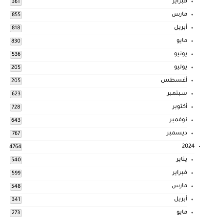
فبراير
361
مارس
855
أبريل
818
مايو
830
يونيو
536
يوليو
205
أغسطس
205
سبتمبر
623
أكتوبر
728
نوفمبر
643
ديسمبر
767
2024
4764
يناير
540
فبراير
599
مارس
548
أبريل
341
مايو
273