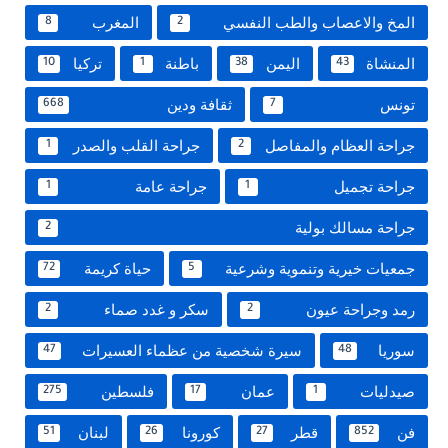
المخ والاعصاب والطب النفسي
المغرب
8
2
المنشاة
اليمن
باطنة
تركيا
10
1
38
43
تونس
ثقافة ودين
668
7
جراحة العظام والمفاصل
جراحة القلب والصدر
1
2
جراحة تجميل
جراحة عامة
1
1
جراحة مسالك بولية
2
جمعيات خيرية وتنموية وشرعية
حياة كريمة
72
5
رمد وجراحة عيون
سكر و غدد صماء
2
2
سوريا
سيرة شخصية من عظماء العسيرات
47
48
صيدليات
عمان
فلسطين
275
17
1
فن
قطر
كورونا
لبنان
51
26
27
852