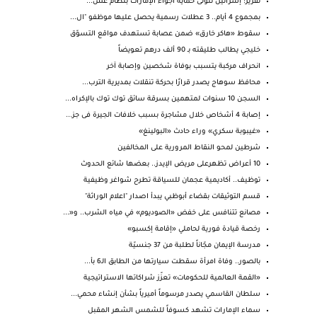
تقرير: إسرائيل تتولى حماية أجواء الإمارات بنظام عس...
بمجموع 4 أيام.. 3 عطلات رسمية يحصل عليها موظفو "ال...
سقوط «هاكر خارق» ضمن عصابة تستهدف مواقع التسوّق
خليجي يطالب طليقته بـ 90 ألف درهم تعويضاً
انحراف مركبة يتسبب بوفاة شخصين وإصابة آخر
محافظ سوهاج يصدر قرارًا بحركة تنقلات بمديرية الترب...
السجن 10 سنوات لمتهمين بسرقة سائق توك توك بالإكراه...
إصابة 4 أشخاص خلال مشاجرة بسبب خلافات الجيرة فى جز...
«غيبوبة سكري» وراء حادث «البولينغ»
شرطين لمحو النقاط المرورية على المخالفين
10 أعراض تظهرعلى مريض الإيدز.. بعضها شائع الحدوث
توظيف.. أكاديمية عجمان للسياقة تطرح شواغر وظيفية
قسم التوثيقات بقضاء أبوظبي يبدأ اصدار "اعلام الوراثة"
مصانع تتنافس على خفض «الصوديوم» في مياه الشرب.. و«...
رخصة قيادة فورية لحاملي «إقامة إكسبو»
مدرسة الإيمان مجّاناً لطلبة من 37 جنسيّة
بالصور.. وفاة امرأة سقطت سيارتها من الطابق الـ6 بأ...
«القمة العالمية للحكومات» تعزّز شراكاتها الاستراتيجية
سلطان القاسمي يصدر مرسوماً أميرياً بشأن إنشاء محمي...
سماء الإمارات تشهد كسوفاً للشمس الشهر المقبل