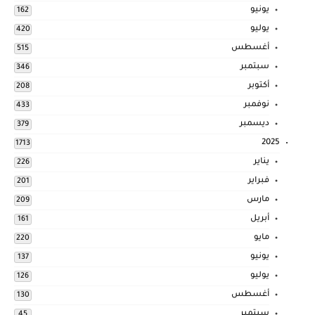
يونيو
162
يوليو
420
أغسطس
515
سبتمبر
346
أكتوبر
208
نوفمبر
433
ديسمبر
379
2025
1713
يناير
226
فبراير
201
مارس
209
أبريل
161
مايو
220
يونيو
137
يوليو
126
أغسطس
130
سبتمبر
45