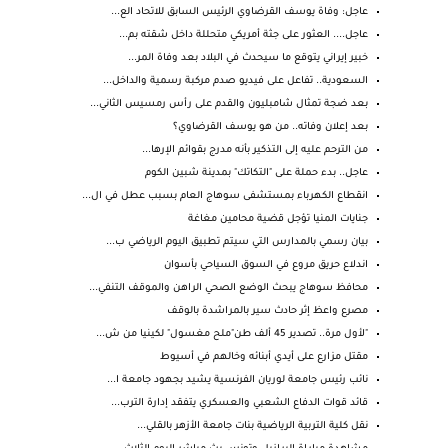
عاجل: وفاة يوسف القرضاوي الرئيس السابق للاتحاد الع...
عاجل.... العثور على جثة أمريكي متحللة داخل شقته بم...
خبير إيراني يتوقع ما سيحدث في البلاد بعد وفاة المر...
السعودية.. تفاعل على فيديو صدم مركبة رسمية والداخل...
بعد ضجة تمثال شامبليون والقدم على رأس رمسيس الثاني...
بعد إعلان وفاته.. من هو يوسف القرضاوي؟
من الترحم عليه إلى التذكير بأنه مدرج بقوائم الإرها...
عاجل.. بدء حملة على "التكاتك" بمدينة شبين الكوم
انقطاع الكهرباء بمستشفى سوهاج العام بسبب عطل في ال...
جنايات المنيا تؤجل قضية محامين مغاغة
بيان رسمي بالمدارس التي سيتم تطبيق اليوم الرياضي ب...
اندلاع حريق مروع في السوق السياحي بأسوان
محافظ سوهاج يبحث الوضع الصحي الراهن والموقف التنفي...
مصرع واعظ إثر حادث سير بالمراشدة بالوقف
"لأول مرة.. تصدير 45 ألف طن"ملح مغسول" لكينيا من ش...
مقتل مزارع على أيدي أبنائه وخالهم في أسيوط
نائب رئيس جامعة لوريان الفرنسية يشيد بجهود جامعة ا...
قائد قوات الدفاع الشعبي والعسكري يتفقد إدارة الترب...
نقل كلية التربية الرياضية بنات جامعة الأزهر بالقلي...