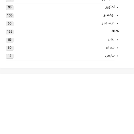
أكتوبر
93
نوفمبر
105
ديسمبر
60
2026
155
يناير
83
فبراير
60
مارس
12