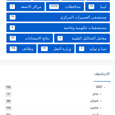
ليبيا
محافظات
مراكز الاشعة
2
5029
19
مستشفى العسيرات المركزى
74
مستشفيات حكومية وخاصة
4
معامل التحاليل الطبية
نتائج الامتحانات
45
4
نسا و توليد
وزارة النقل
وظائف
118
117
2
الارشيف
2021
733
يناير
17
فبراير
68
مارس
115