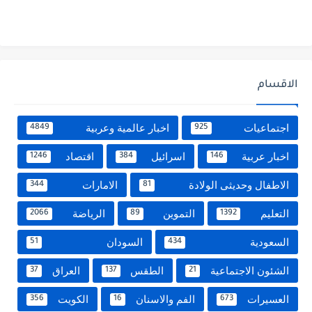
الاقسام
اجتماعيات
اخبار عالمية وعربية
4849
925
اخبار عربية
اسرائيل
اقتصاد
1246
384
146
الاطفال وحديثى الولادة
الامارات
344
81
التعليم
التموين
الرياضة
2066
89
1392
السعودية
السودان
51
434
الشئون الاجتماعية
الطقس
العراق
37
137
21
العسيرات
الفم والاسنان
الكويت
356
16
673