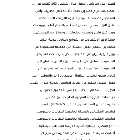
العثور على سردابين أسفل منزل شخص أثناء تنقيبه عن ا...
"هكذا بعت ترام مصر إلى حفظ الله"المحتال الطريف وأش...
اهم اخبار الصحف السودانية اليوم الاربعاء 28/ 9 /2022
عاجل الان ...مصرع شخص اصطدم بالقطار أثناء عبورة فت...
وردنا قبل قليل وبسبب الخلافات الزوجية زوجه تقوم بش...
حملة لرفع الاشغالات من شوارع وميادين مدينة البلينا
محمد بن سلمان يعلن النسبة التي حققتها السعودية من ...
وزير خارجية إيران عن الاحتجاجات: كل شيء تحت السيطر...
السعودية.. تفاعل على طريقة تقبيل خالد بن سلمان للم...
السعودية.. من هو خالد بن سلمان بعد تعيينه وزيرا لل...
تداول فيديو أسلوب استقبال محمد بن زايد والموكب "ال...
مقتل صيدلي سقط من الطابق الخامس بمدينة حلوان التف...
الكويت.. استحقاق انتخابات مجلس الأمة يوم الخميس
جراء حادث اليم وفاة المرحوم الحاج حسين الكتاتنى
نشرة القدس المحتلة ليوم الثلاثاء (27-9-2022) راسم ...
كشوف المقبولين بالمدينة الجامعية للطالبات بأسيوط.....
كشوف المقبولين بالمدينة الجامعية للطالبات بأسيوط..
“ أبو الفضل ” يشارك أسرة مدرسة السادات الإبتدائية ...
أطلقت مدينة إكسبو دبي التذكرة المميزة التي تتيح اع...