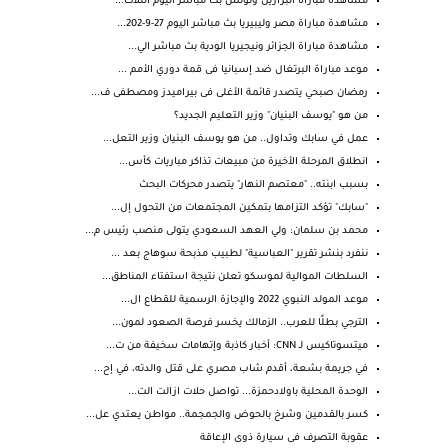
مشاهدة مباراة البرازيل وتونس بث مباشر اليوم الثلاث...
مشاهدة مباراة مصر وليبيريا بث مباشر اليوم 27-9-202...
مشاهدة مباراة الجزائر ونيجيريا الودية بث مباشر الي...
موعد مباراة البرتغال ضد إسبانيا فى قمة دوري الأمم ...
رمضان صبحي يتصدر قائمة الأغلى فى بيراميدز ومصطفى ف...
من هو "يوسف البنيان" وزير التعليم الجديد؟
عمل في سابك وتداول.. من هو يوسف البنيان وزير التعل...
انطلاق المرحلة الأخيرة من مبيعات تذاكر مباريات كأس...
بسبب ابنته.. "معتصم النهار" يتصدر محركات البحث
"سابك" تؤكد التزامها بتمكين المجتمعات من التحول إل...
محمد بن سلمان: ولي العهد السعودي يتولى منصب رئيس م...
ننفرد بنشر تقرير "العباسية" لطبيب مذبحة سوهاج بعد ...
السلطات الموالية لموسكو تعلن نتيجة استفتاء المناطق...
موعد المولد النبوي 2022 والإجازة الرسمية للقطاع ال...
الترجي بطلًا للعرب.. الزمالك يخسر فرصة الصعود لمون...
ميتسوتاكيس لـ CNN: أخبار كاذبة وإتهامات سخيفة من ت...
في جريمة بشعة، أقدم شاب مصري على قتل والدته، في إح...
الوحدة المحلية باولادحمزة... تواصل حلات ازالت الت...
كسر بالقدمين وشرخ بالحوض والجمجمة.. مواطن يعتدي عل...
عقوبة التصرف فى سيارة ذوى الإعاقة