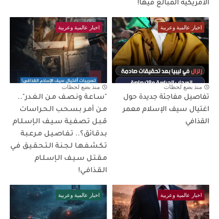
الأمريكية المبالغ فيها!
اخبار عالمية وعربية
اخبار عالمية وعربية
منذ بضع لحظات
منذ بضع لحظات
تفاصيل مفاجئة جديدة حول
"سـاعـة ونـصـف مـن الـغـدر"..
اغتيال سيف الإسلام معمر
مـن أمـر بـسـحـب الـحـراسات
القذافي
قـبـل تـصـفـيـة سـيـف الـإسـلـام
بـدقـائق؟.. تـفـاصـيـل مـرعـبـة
تـكـشـفـهـا لـجـنـة الـتـحـقـيـق فـي
مـقـتـل سـيـف الـإسـلـام
الـقـذافـي!
اخبار عالمية وعربية
اخبار عالمية وعربية