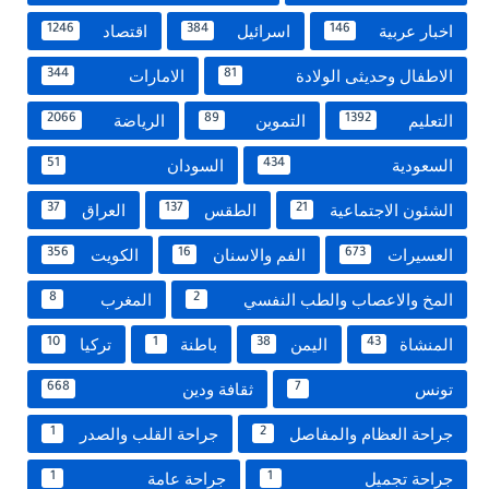
اخبار عربية
اسرائيل
اقتصاد
1246
384
146
الاطفال وحديثى الولادة
الامارات
344
81
التعليم
التموين
الرياضة
2066
89
1392
السعودية
السودان
51
434
الشئون الاجتماعية
الطقس
العراق
37
137
21
العسيرات
الفم والاسنان
الكويت
356
16
673
المخ والاعصاب والطب النفسي
المغرب
8
2
المنشاة
اليمن
باطنة
تركيا
10
1
38
43
تونس
ثقافة ودين
668
7
جراحة العظام والمفاصل
جراحة القلب والصدر
1
2
جراحة تجميل
جراحة عامة
1
1