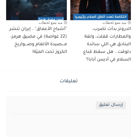
منذ بضع لحظات
منذ بضع لحظات
الدرونز بدأت تضرب،
"أشباح الأعماق".. إيران تنشر
والمطارات قفلت، ولغة
(22 غواصة) في مضيق هرمز:
البنادق هي اللي سائدة
مـ،ـصيدة الألغام وصـ،ـواريخ
دلوقت.. هل سقط قناع
الكروز تحت الميّة!
السلام في أديس أبابا؟
تعليقات
إرسال تعليق