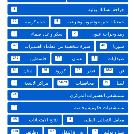
جراحة مسالك بولية
2
جمعيات خيرية وتنموية وشرعية
حياة كريمة
72
5
رمد وجراحة عيون
سكر و غدد صماء
2
2
سوريا
سيرة شخصية من عظماء العسيرات
47
48
صيدليات
عمان
فلسطين
275
17
1
فن
قطر
كورونا
لبنان
51
26
27
852
ليبيا
محافظات
مراكز الاشعة
2
5029
19
مستشفى العسيرات المركزى
74
مستشفيات حكومية وخاصة
4
معامل التحاليل الطبية
نتائج الامتحانات
45
4
نسا و توليد
وزارة النقل
وظائف
118
117
2