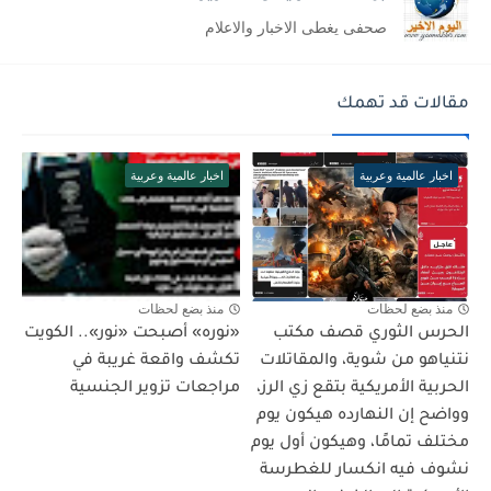
صحفى يغطى الاخبار والاعلام
مقالات قد تهمك
اخبار عالمية وعربية
اخبار عالمية وعربية
منذ بضع لحظات
منذ بضع لحظات
الحرس الثوري قصف مكتب
«نوره» أصبحت «نور».. الكويت
نتنياهو من شوية، والمقاتلات
تكشف واقعة غريبة في
الحربية الأمريكية بتقع زي الرز،
مراجعات تزوير الجنسية
وواضح إن النهارده هيكون يوم
مختلف تمامًا، وهيكون أول يوم
نشوف فيه انكسار للغطرسة