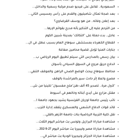
السعودية.. تفاعل على فيديو صدم مركبة رسمية والداخل...
بعد ضجة تمثال شامبليون والقدم على رأس رمسيس الثاني...
بعد إعلان وفاته.. من هو يوسف القرضاوي؟
من الترحم عليه إلى التذكير بأنه مدرج بقوائم الإرها...
عاجل.. بدء حملة على "التكاتك" بمدينة شبين الكوم
انقطاع الكهرباء بمستشفى سوهاج العام بسبب عطل في ال...
جنايات المنيا تؤجل قضية محامين مغاغة
بيان رسمي بالمدارس التي سيتم تطبيق اليوم الرياضي ب...
اندلاع حريق مروع في السوق السياحي بأسوان
محافظ سوهاج يبحث الوضع الصحي الراهن والموقف التنفي...
مصرع واعظ إثر حادث سير بالمراشدة بالوقف
"لأول مرة.. تصدير 45 ألف طن"ملح مغسول" لكينيا من ش...
مقتل مزارع على أيدي أبنائه وخالهم في أسيوط
نائب رئيس جامعة لوريان الفرنسية يشيد بجهود جامعة ا...
قائد قوات الدفاع الشعبي والعسكري يتفقد إدارة الترب...
نقل كلية التربية الرياضية بنات جامعة الأزهر بالقلي...
مشاهدة مباراة البرازيل وتونس بث مباشر اليوم الثلاث...
مشاهدة مباراة مصر وليبيريا بث مباشر اليوم 27-9-202...
مشاهدة مباراة الجزائر ونيجيريا الودية بث مباشر الي...