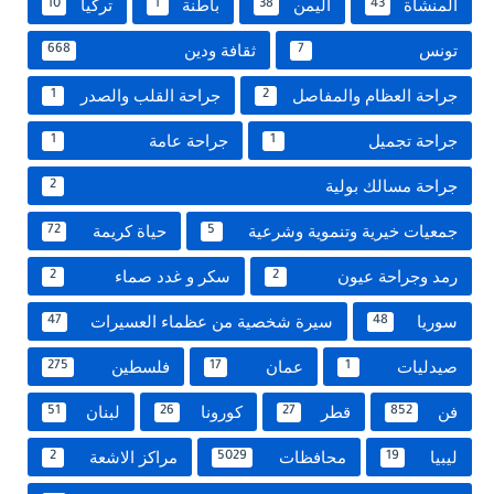
المنشاة
اليمن
باطنة
تركيا
10
1
38
43
تونس
ثقافة ودين
668
7
جراحة العظام والمفاصل
جراحة القلب والصدر
1
2
جراحة تجميل
جراحة عامة
1
1
جراحة مسالك بولية
2
جمعيات خيرية وتنموية وشرعية
حياة كريمة
72
5
رمد وجراحة عيون
سكر و غدد صماء
2
2
سوريا
سيرة شخصية من عظماء العسيرات
47
48
صيدليات
عمان
فلسطين
275
17
1
فن
قطر
كورونا
لبنان
51
26
27
852
ليبيا
محافظات
مراكز الاشعة
2
5029
19