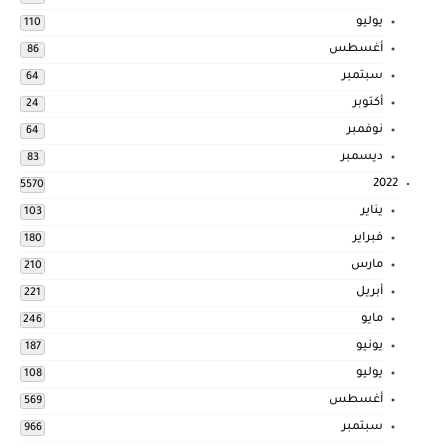
يوليو
110
أغسطس
86
سبتمبر
64
أكتوبر
24
نوفمبر
64
ديسمبر
83
2022
5570
يناير
103
فبراير
180
مارس
210
أبريل
221
مايو
246
يونيو
187
يوليو
108
أغسطس
569
سبتمبر
966