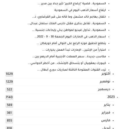
السعودية.. قضية "إرضاع الكبير" تثير جدلا بين مدير ...
ارتفاع أسعار الذهب اليوم في السعودية
خلفان يهاجم خالد مشعل وما قاله على قبر القرضاوي: ذ...
السعودية.. تفاعل بذكرى مقتل حارس الملك سلمان عبدال...
السعودية.. تداول فيديو لمواطن يدلي بإيحاءات جنسية ...
اسعار الذهب في الامارات اليوم الجمعة 30 – 9 – 2022...
يتطلع لتحقيق فوزه الرابع على التوالي أمام خورفكان ...
اعتباراً من الإثنين.. الإمارات تبدأ العمل بخيارات ...
مكاسب جديدة.. سعر العملات الأجنبية أمام الدرهم ببن...
كيبورك يعقوبيان أو يتسحاق كاوتشك.. من أخطر الجواسي...
تردد القنوات المفتوحة الناقلة لمباريات دوري أبطال ...
أكتوبر
1029
نوفمبر
1229
ديسمبر
522
2023
7140
يناير
569
فبراير
361
مارس
855
أبريل
818