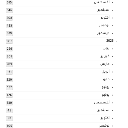
أغسطس
515
سبتمبر
346
أكتوبر
208
نوفمبر
433
ديسمبر
379
2025
1713
يناير
226
فبراير
201
مارس
209
أبريل
161
مايو
220
يونيو
137
يوليو
126
أغسطس
130
سبتمبر
45
أكتوبر
93
نوفمبر
105