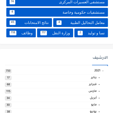
مستشفى العسيرات المركزى
74
مستشفيات حكومية وخاصة
4
معامل التحاليل الطبية
نتائج الامتحانات
45
4
نسا و توليد
وزارة النقل
وظائف
118
117
2
الارشيف
2021
733
يناير
17
فبراير
68
مارس
115
أبريل
34
مايو
30
يونيو
38