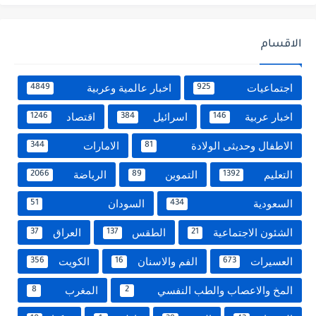
الاقسام
اجتماعيات
اخبار عالمية وعربية
4849
925
اخبار عربية
اسرائيل
اقتصاد
1246
384
146
الاطفال وحديثى الولادة
الامارات
344
81
التعليم
التموين
الرياضة
2066
89
1392
السعودية
السودان
51
434
الشئون الاجتماعية
الطقس
العراق
37
137
21
العسيرات
الفم والاسنان
الكويت
356
16
673
المخ والاعصاب والطب النفسي
المغرب
8
2