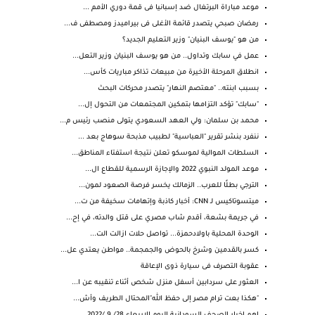
موعد مباراة البرتغال ضد إسبانيا فى قمة دوري الأمم ...
رمضان صبحي يتصدر قائمة الأغلى فى بيراميدز ومصطفى ف...
من هو "يوسف البنيان" وزير التعليم الجديد؟
عمل في سابك وتداول.. من هو يوسف البنيان وزير التعل...
انطلاق المرحلة الأخيرة من مبيعات تذاكر مباريات كأس...
بسبب ابنته.. "معتصم النهار" يتصدر محركات البحث
"سابك" تؤكد التزامها بتمكين المجتمعات من التحول إل...
محمد بن سلمان: ولي العهد السعودي يتولى منصب رئيس م...
ننفرد بنشر تقرير "العباسية" لطبيب مذبحة سوهاج بعد ...
السلطات الموالية لموسكو تعلن نتيجة استفتاء المناطق...
موعد المولد النبوي 2022 والإجازة الرسمية للقطاع ال...
الترجي بطلًا للعرب.. الزمالك يخسر فرصة الصعود لمون...
ميتسوتاكيس لـ CNN: أخبار كاذبة وإتهامات سخيفة من ت...
في جريمة بشعة، أقدم شاب مصري على قتل والدته، في إح...
الوحدة المحلية باولادحمزة... تواصل حلات ازالت الت...
كسر بالقدمين وشرخ بالحوض والجمجمة.. مواطن يعتدي عل...
عقوبة التصرف فى سيارة ذوى الإعاقة
العثور على سردابين أسفل منزل شخص أثناء تنقيبه عن ا...
"هكذا بعت ترام مصر إلى حفظ الله"المحتال الطريف وأش...