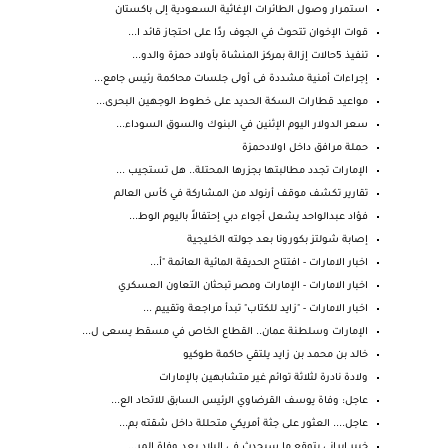
استمرار وصول الطائرات الإغاثية السعودية إلى باكستان
قوات الإخوان تتحوث في الجوف ردًا على احتجاز قائد ا...
تنفيذ 5حالات إزالة بمركز المنشاة بأولاد حمزة والدو...
إجراءات أمنية مشددة فى أولى جلسات محاكمة رئيس جامع...
مواعيد قطارات السكة الحديد على خطوط الوجهين البحرى...
سعر الدولار اليوم الإثنين في البنوك والسوق السوداء...
حملة مرافق داخل اولادحمزة
الإمارات تجدد مطالبتها بجزرها المحتلة.. هل تستجيب ...
تقارير تكشف موقف أرنولد من المشاركة في كأس العالم
فؤاد عبدالواحد يشعل أجواء دبي إحتفالاً باليوم الوط...
إصابة شولتز بكورونا بعد جولته الخليجية
اخبار الامارات - افتتاح الحديقة المائية العائمة "أ...
اخبار الامارات - الإمارات ومصر تبحثان التعاون العسكري
اخبار الامارات - "زايد للكتاب" تبدأ مراجعة وتقييم ...
الإمارات وسلطنة عمان.. القطاع الخاص في مسقط يسعى ل...
خالد بن محمد بن زايد يلتقي حاكمة طوكيو
ولادة نادرة لثلاثة توائم غير متشابهين بالإمارات
عاجل: وفاة يوسف القرضاوي الرئيس السابق للاتحاد الع...
عاجل.... العثور على جثة أمريكي متحللة داخل شقته بم...
خبير إيراني يتوقع ما سيحدث في البلاد بعد وفاة المر...