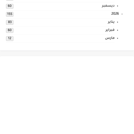
ديسمبر
60
2026
155
يناير
83
فبراير
60
مارس
12