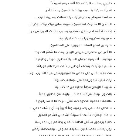
خليجي يطالب طليقته بـ 90 ألف درهم تعويضاً
انحراف مركبة يتسبب بوفاة شخصين وإصابة آخر
محافظ سوهاج يصدر قرارًا بحركة تنقلات بمديرية الترب...
السجن 10 سنوات لمتهمين بسرقة سائق توك توك بالإكراه...
إصابة 4 أشخاص خلال مشاجرة بسبب خلافات الجيرة فى جز...
«غيبوبة سكري» وراء حادث «البولينغ»
شرطين لمحو النقاط المرورية على المخالفين
10 أعراض تظهرعلى مريض الإيدز.. بعضها شائع الحدوث
توظيف.. أكاديمية عجمان للسياقة تطرح شواغر وظيفية
قسم التوثيقات بقضاء أبوظبي يبدأ اصدار "اعلام الوراثة"
مصانع تتنافس على خفض «الصوديوم» في مياه الشرب.. و«...
رخصة قيادة فورية لحاملي «إقامة إكسبو»
مدرسة الإيمان مجّاناً لطلبة من 37 جنسيّة
بالصور.. وفاة امرأة سقطت سيارتها من الطابق الـ6 بأ...
«القمة العالمية للحكومات» تعزّز شراكاتها الاستراتيجية
سلطان القاسمي يصدر مرسوماً أميرياً بشأن إنشاء محمي...
سماء الإمارات تشهد كسوفاً للشمس الشهر المقبل
طلبة يزعجون سائقي الحافلات خلال رحلتهم إلى المدرسة
رجل يطالب بحضانة ابن شقيقه المتوفى.. والمحكمة ترفض