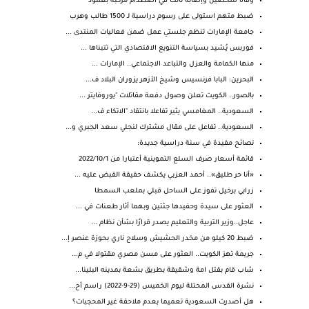
وفاة شخصين وإصابة ثالث في اصطدام مركبة بعمود
ضبط متهم استولى على رسوم دراسية لـ 1500 طالب وهرب
جامعة الإمارات تنظم جلستي عمل ضمن فعاليات المنتدى ...
فوربس يُشيد بسياسة التنويع الاقتصادي التي تتبناها ...
منها الكمامة والعزل والتباعد الاجتماعي.. الإمارات ...
البحرين: البابا فرنسيس وشيخ الأزهر يزوران البلاد ف...
بالصور.. الكويت تعلن وصول دفعة مقاتلات "يوروفايتر ...
السعودية.. المغامسي يثير تفاعلا بانتقاد "الاتكاء ف...
السعودية.. تفاعل على مقال مشترك لنجلي سعد الجبري و...
نصائح مفيدة في سنة دراسية جديدة:
قائمة أسعار صرف السلع التموينية أعتبارا من 2022/10/1
«أنا حر طليق».. أحمد العزبي يكشف حقيقة القبض عليه ...
زرابي برخيل تفوز على الساحل قبلي بملعب السمطا
العثور على سيدة وحفيدها جثتين وبهما آثار طعنات في ...
عاجل..وزير التربية والتعليم يصدر قرارًا بشأن نظام ...
ضبط 20 كيلو من مخدر الحشيش وسلاح ناري بحوزة عنصر إ...
جريمة تهز الكويت.. العثور على مسن مصري مقتولا في م...
شاب قام بقتل امة وشقيقة بطريق بشعة بمدينه البلينا...
نشرة القدس المحتلة ليوم الخميس (29-9-2022) راسم أح...
هل أصدرت السعودية تعميما بعدم ملاحقة غير المحجبات؟