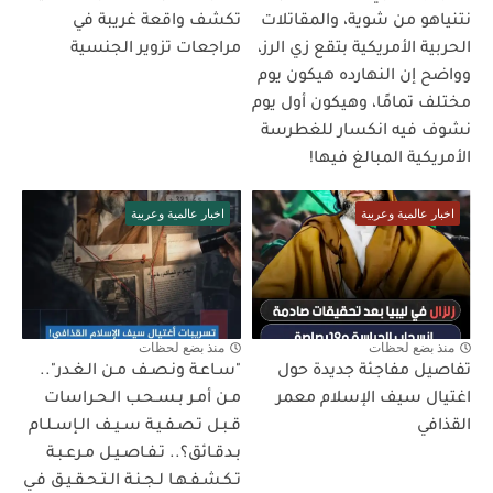
نتنياهو من شوية، والمقاتلات
تكشف واقعة غريبة في
الحربية الأمريكية بتقع زي الرز،
مراجعات تزوير الجنسية
وواضح إن النهارده هيكون يوم
مختلف تمامًا، وهيكون أول يوم
نشوف فيه انكسار للغطرسة
الأمريكية المبالغ فيها!
اخبار عالمية وعربية
اخبار عالمية وعربية
منذ بضع لحظات
منذ بضع لحظات
تفاصيل مفاجئة جديدة حول
"سـاعـة ونـصـف مـن الـغـدر"..
اغتيال سيف الإسلام معمر
مـن أمـر بـسـحـب الـحـراسات
القذافي
قـبـل تـصـفـيـة سـيـف الـإسـلـام
بـدقـائق؟.. تـفـاصـيـل مـرعـبـة
تـكـشـفـهـا لـجـنـة الـتـحـقـيـق فـي