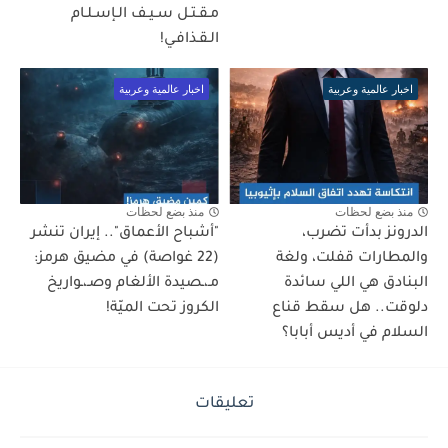
مـقـتـل سـيـف الـإسـلـام
الـقـذافـي!
اخبار عالمية وعربية
اخبار عالمية وعربية
منذ بضع لحظات
منذ بضع لحظات
الدرونز بدأت تضرب،
"أشباح الأعماق".. إيران تنشر
والمطارات قفلت، ولغة
(22 غواصة) في مضيق هرمز:
البنادق هي اللي سائدة
مـ،ـصيدة الألغام وصـ،ـواريخ
دلوقت.. هل سقط قناع
الكروز تحت الميّة!
السلام في أديس أبابا؟
تعليقات