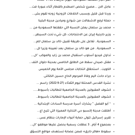
اهم اخبار الصحف السودانية اليوم الاربعاء 28/ 9 /2022
عاجل الان ...مصرع شخص اصطدم بالقطار أثناء عبورة فت...
وردنا قبل قليل وبسبب الخلافات الزوجية زوجه تقوم بش...
حملة لرفع الاشغالات من شوارع وميادين مدينة البلينا
محمد بن سلمان يعلن النسبة التي حققتها السعودية من ...
وزير خارجية إيران عن الاحتجاجات: كل شيء تحت السيطر...
السعودية.. تفاعل على طريقة تقبيل خالد بن سلمان للم...
السعودية.. من هو خالد بن سلمان بعد تعيينه وزيرا لل...
تداول فيديو أسلوب استقبال محمد بن زايد والموكب "ال...
مقتل صيدلي سقط من الطابق الخامس بمدينة حلوان التف...
الكويت.. استحقاق انتخابات مجلس الأمة يوم الخميس
جراء حادث اليم وفاة المرحوم الحاج حسين الكتاتنى
نشرة القدس المحتلة ليوم الثلاثاء (27-9-2022) راسم ...
كشوف المقبولين بالمدينة الجامعية للطالبات بأسيوط.....
كشوف المقبولين بالمدينة الجامعية للطالبات بأسيوط..
“ أبو الفضل ” يشارك أسرة مدرسة السادات الإبتدائية ...
أطلقت مدينة إكسبو دبي التذكرة المميزة التي تتيح اع...
تقرير: إسرائيل تتولى حماية أجواء الإمارات بنظام عس...
بمجموع 4 أيام.. 3 عطلات رسمية يحصل عليها موظفو "ال...
سقوط «هاكر خارق» ضمن عصابة تستهدف مواقع التسوّق