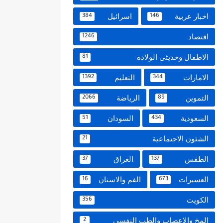
اخبار عربية
اسرائيل
384
146
اقتصاد
1246
الاطفال وحديثى الولادة
81
الامارات
التعليم
1392
344
التموين
الرياضة
2066
89
السعودية
السودان
51
434
الشئون الاجتماعية
21
الطقس
العراق
37
137
العسيرات
الفم والاسنان
16
673
الكويت
356
المخ والاعصاب والطب النفسي
2