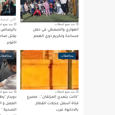
منذ بضع لحظات
منذ بضع ل
الهواري والصمطي في حفل
بالرصاص بع
مساندة وتكريم ذوي الهمم
يقتل صاحب
اكتوبر
محافظات
محافظات
منذ بضع لحظات
منذ بضع ل
"كانت بتعدي المزلقان".. مصرع
دويدار "ي
فتاة أسفل عجلات القطار
العمل و ا
بالاحايوة غرب
الصحية "