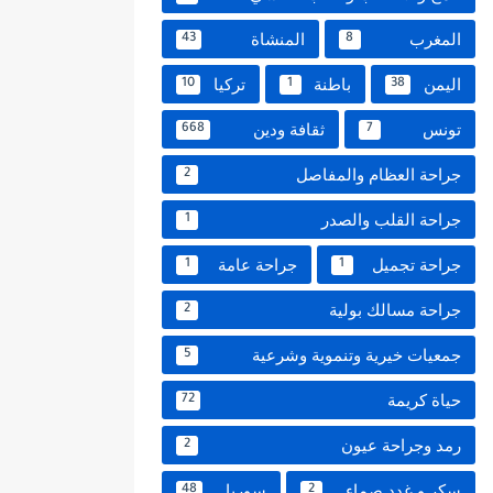
المغرب
المنشاة
43
8
اليمن
باطنة
تركيا
10
1
38
تونس
ثقافة ودين
668
7
جراحة العظام والمفاصل
2
جراحة القلب والصدر
1
جراحة تجميل
جراحة عامة
1
1
جراحة مسالك بولية
2
جمعيات خيرية وتنموية وشرعية
5
حياة كريمة
72
رمد وجراحة عيون
2
سكر و غدد صماء
سوريا
48
2