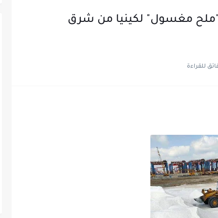
صدير 45 ألف طن"ملح مغسول" لكينيا من شرق