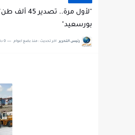
"لأول مرة.. ت
بورسعيد"
رئيس التحرير
اخر تحديث :
منذ بضع اعوام
0 دقائق للقراءة