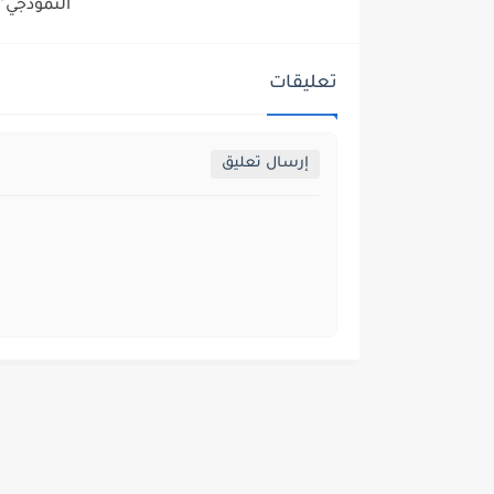
النموذجي" 
تعليقات
إرسال تعليق