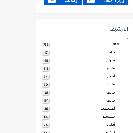
وزارة النقل
وظائف
118
117
الارشيف
2021
733
يناير
17
فبراير
68
مارس
115
أبريل
34
مايو
30
يونيو
38
يوليو
110
أغسطس
86
سبتمبر
64
أكتوبر
24