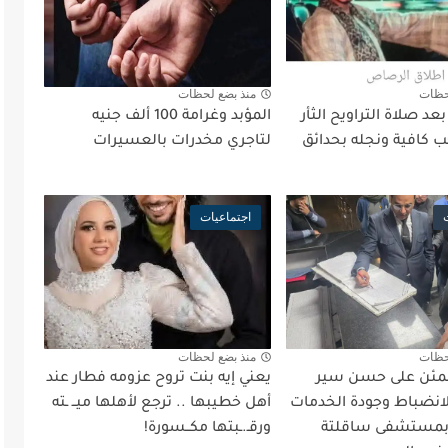
حظات
منذ بضع لحظات
د صلاة التراويح الثأر
المؤبد وغرامة 100 ألف جنيه
 كافية ونجله بحدائق
لتاجري مخدرات بالعسيرات
اجتماعيات
حظات
منذ بضع لحظات
طمئن على حسن سير
يعني إيه بنت تروح عزومه فطار عند
لانضباط وجودة الخدمات
أهل خطيبها .. ترجع لأهلها ميــ ـته
 بمستشفى ساقلتة
ورقـ.ـبتها مكــسورة!