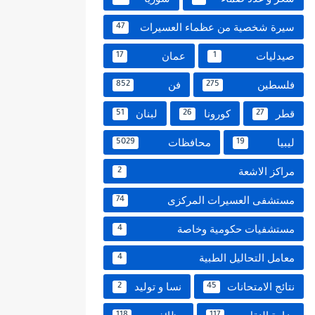
سيرة شخصية من عظماء العسيرات
47
صيدليات
عمان
17
1
فلسطين
فن
852
275
قطر
كورونا
لبنان
51
26
27
ليبيا
محافظات
5029
19
مراكز الاشعة
2
مستشفى العسيرات المركزى
74
مستشفيات حكومية وخاصة
4
معامل التحاليل الطبية
4
نتائج الامتحانات
نسا و توليد
2
45