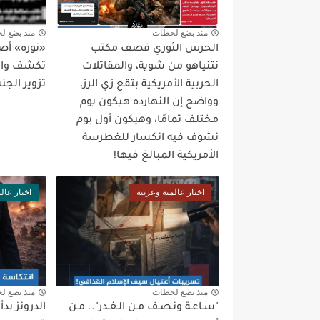
منذ بضع لحظات
منذ بضع ل
الحرس الثوري قصف مكتب
«نوره» أص
نتنياهو من شوية، والمقاتلات
تكشف واقع
الحربية الأمريكية بتقع زي الرز،
تزوير الجن
وواضح إن النهارده هيكون يوم
مختلف تمامًا، وهيكون أول يوم
نشوف فيه انكسار للغطرسة
الأمريكية المبالغ فيها!
اخبار عالمية وعربية
اخبار عال
منذ بضع لحظات
منذ بضع ل
"سـاعـة ونـصـف مـن الـغـدر".. مـن
الدرونز بد