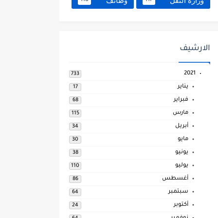
وزارة النقل
وظائف
118
117
الارشيف
2021
733
يناير
17
فبراير
68
مارس
115
أبريل
34
مايو
30
يونيو
38
يوليو
110
أغسطس
86
سبتمبر
64
أكتوبر
24