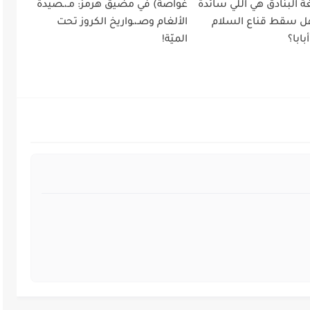
 البنادق هي اللي سائدة
غواصة) في مضيق هرمز: مـ،ـصيدة
ل سقط قناع السلام
الألغام وصـ،ـواريخ الكروز تحت
ابا؟
الميّة!