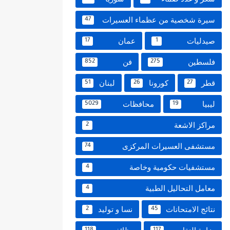
سيرة شخصية من عظماء العسيرات
47
صيدليات
عمان
17
1
فلسطين
فن
852
275
قطر
كورونا
لبنان
51
26
27
ليبيا
محافظات
5029
19
مراكز الاشعة
2
مستشفى العسيرات المركزى
74
مستشفيات حكومية وخاصة
4
معامل التحاليل الطبية
4
نتائج الامتحانات
نسا و توليد
2
45