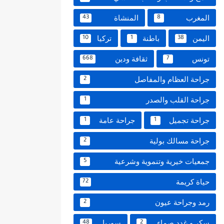
المغرب
المنشاة
43
8
اليمن
باطنة
تركيا
10
1
38
تونس
ثقافة ودين
668
7
جراحة العظام والمفاصل
2
جراحة القلب والصدر
1
جراحة تجميل
جراحة عامة
1
1
جراحة مسالك بولية
2
جمعيات خيرية وتنموية وشرعية
5
حياة كريمة
72
رمد وجراحة عيون
2
سكر و غدد صماء
سوريا
48
2