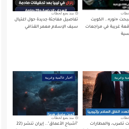
حظات
منذ بضع لحظات
بحت «نور».. الكويت
تفاصيل مفاجئة جديدة حول اغتيال
ة غريبة في مراجعات
سيف الإسلام معمر القذافي
سية
مية وعربية
اخبار عالمية وعربية
حظات
منذ بضع لحظات
أت تضرب، والمطارات
"أشباح الأعماق".. إيران تنشر (22