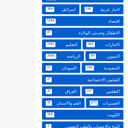
اخبار عربية
اسرائيل
384
146
اقتصاد
1246
الاطفال وحديثى الولادة
81
الامارات
التعليم
1392
344
التموين
الرياضة
2066
89
السعودية
السودان
51
434
الشئون الاجتماعية
21
الطقس
العراق
37
137
العسيرات
الفم والاسنان
16
673
الكويت
356
المخ والاعصاب والطب النفسي
2