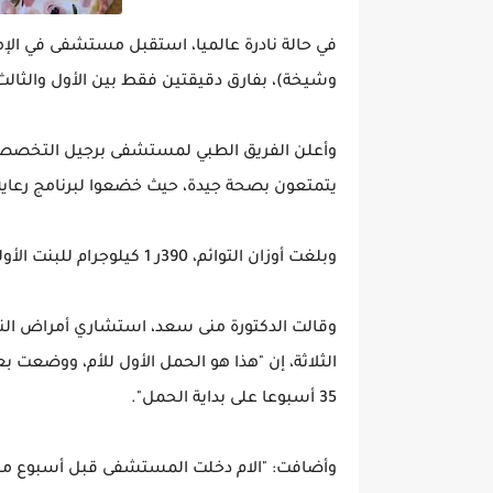
في حالة نادرة عالميا، استقبل مستشفى في الإم
وشيخة)، بفارق دقيقتين فقط بين الأول والثالث، بعد
وأعلن الفريق الطبي لمستشفى برجيل التخصصي بالش
يتمتعون بصحة جيدة، حيث خضعوا لبرنامج رعاية 
وبلغت أوزان التوائم، 390ر 1 كيلوجرام للبنت الأولى، و450ر 1 كيلو جرام للولد، و650 ر1 كيلوجرام للبنت الأخرى.
وقالت الدكتورة منى سعد، استشاري أمراض النسا
35 أسبوعا على بداية الحمل".
وأضافت: "الام دخلت المستشفى قبل أسبوع من ا