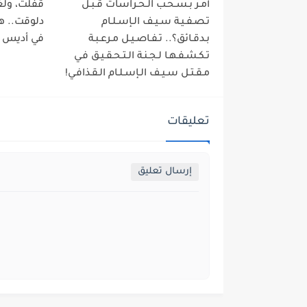
أمـر بـسـحـب الـحـراسات قـبـل
قفلت، ولغة
تـصـفـيـة سـيـف الـإسـلـام
دلوقت.. ه
بـدقـائق؟.. تـفـاصـيـل مـرعـبـة
في أديس أب
تـكـشـفـهـا لـجـنـة الـتـحـقـيـق فـي
مـقـتـل سـيـف الـإسـلـام الـقـذافـي!
تعليقات
إرسال تعليق