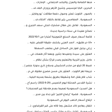
منها الكمامة والعزل والتباعد الاجتماعي.. الإمارات ...
البحرين: البابا فرنسيس وشيخ الأزهر يزوران البلاد ف...
بالصور.. الكويت تعلن وصول دفعة مقاتلات "يوروفايتر ...
السعودية.. المغامسي يثير تفاعلا بانتقاد "الاتكاء ف...
السعودية.. تفاعل على مقال مشترك لنجلي سعد الجبري و...
نصائح مفيدة في سنة دراسية جديدة:
قائمة أسعار صرف السلع التموينية أعتبارا من 2022/10/1
«أنا حر طليق».. أحمد العزبي يكشف حقيقة القبض عليه ...
زرابي برخيل تفوز على الساحل قبلي بملعب السمطا
العثور على سيدة وحفيدها جثتين وبهما آثار طعنات في ...
عاجل..وزير التربية والتعليم يصدر قرارًا بشأن نظام ...
ضبط 20 كيلو من مخدر الحشيش وسلاح ناري بحوزة عنصر إ...
جريمة تهز الكويت.. العثور على مسن مصري مقتولا في م...
شاب قام بقتل امة وشقيقة بطريق بشعة بمدينه البلينا...
نشرة القدس المحتلة ليوم الخميس (29-9-2022) راسم أح...
هل أصدرت السعودية تعميما بعدم ملاحقة غير المحجبات؟
السعودية.. قضية "إرضاع الكبير" تثير جدلا بين مدير ...
ارتفاع أسعار الذهب اليوم في السعودية
خلفان يهاجم خالد مشعل وما قاله على قبر القرضاوي: ذ...
السعودية.. تفاعل بذكرى مقتل حارس الملك سلمان عبدال...