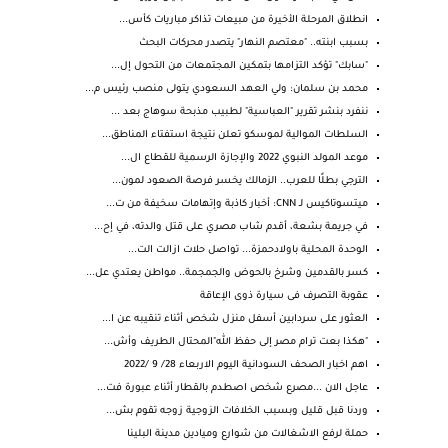
انطلاق المرحلة الأخيرة من مبيعات تذاكر مباريات كأس...
بسبب ابنته.. "معتصم النهار" يتصدر محركات البحث
"سابك" تؤكد التزامها بتمكين المجتمعات من التحول إل...
محمد بن سلمان: ولي العهد السعودي يتولى منصب رئيس م...
ننفرد بنشر تقرير "العباسية" لطبيب مذبحة سوهاج بعد ...
السلطات الموالية لموسكو تعلن نتيجة استفتاء المناطق...
موعد المولد النبوي 2022 والإجازة الرسمية للقطاع ال...
الترجي بطلًا للعرب.. الزمالك يخسر فرصة الصعود لمون...
ميتسوتاكيس لـ CNN: أخبار كاذبة وإتهامات سخيفة من ت...
في جريمة بشعة، أقدم شاب مصري على قتل والدته، في إح...
الوحدة المحلية باولادحمزة... تواصل حلات ازالت الت...
كسر بالقدمين وشرخ بالحوض والجمجمة.. مواطن يعتدي عل...
عقوبة التصرف فى سيارة ذوى الإعاقة
العثور على سردابين أسفل منزل شخص أثناء تنقيبه عن ا...
"هكذا بعت ترام مصر إلى حفظ الله"المحتال الطريف وأش...
اهم اخبار الصحف السودانية اليوم الاربعاء 28/ 9 /2022
عاجل الان ...مصرع شخص اصطدم بالقطار أثناء عبورة فت...
وردنا قبل قليل وبسبب الخلافات الزوجية زوجه تقوم بش...
حملة لرفع الاشغالات من شوارع وميادين مدينة البلينا