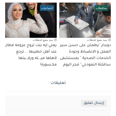
محافظات
اجتماعيات
منذ بضع لحظات
منذ بضع لحظات
دويدار "يطمئن على حسن سير
يعني إيه بنت تروح عزومه فطار
العمل و الانضباط وجودة
عند أهل خطيبها .. ترجع
الخدمات الصحية " بمستشفى
لأهلها ميــ ـته ورقـ.ـبتها
ساقلتة النموذجي" فجر اليوم
مكــسورة!
تعليقات
إرسال تعليق