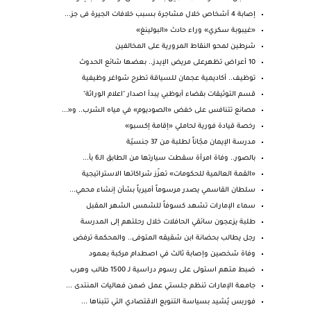
إصابة 4 أشخاص خلال مشاجرة بسبب خلافات الجيرة فى جز...
«غيبوبة سكري» وراء حادث «البولينغ»
شرطين لمحو النقاط المرورية على المخالفين
10 أعراض تظهرعلى مريض الإيدز.. بعضها شائع الحدوث
توظيف.. أكاديمية عجمان للسياقة تطرح شواغر وظيفية
قسم التوثيقات بقضاء أبوظبي يبدأ اصدار "اعلام الوراثة"
مصانع تتنافس على خفض «الصوديوم» في مياه الشرب.. و«...
رخصة قيادة فورية لحاملي «إقامة إكسبو»
مدرسة الإيمان مجّاناً لطلبة من 37 جنسيّة
بالصور.. وفاة امرأة سقطت سيارتها من الطابق الـ6 بأ...
«القمة العالمية للحكومات» تعزّز شراكاتها الاستراتيجية
سلطان القاسمي يصدر مرسوماً أميرياً بشأن إنشاء محمي...
سماء الإمارات تشهد كسوفاً للشمس الشهر المقبل
طلبة يزعجون سائقي الحافلات خلال رحلتهم إلى المدرسة
رجل يطالب بحضانة ابن شقيقه المتوفى.. والمحكمة ترفض
وفاة شخصين وإصابة ثالث في اصطدام مركبة بعمود
ضبط متهم استولى على رسوم دراسية لـ 1500 طالب وهرب
جامعة الإمارات تنظم جلستي عمل ضمن فعاليات المنتدى ...
فوربس يُشيد بسياسة التنويع الاقتصادي التي تتبناها ...