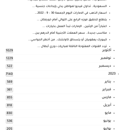
السعودية.. تداول فيديو لمواطن يدلي بإيحاءات جنسية ...
اسعار الذهب في الامارات اليوم الجمعة 30 – 9 – 2022...
يتطلع لتحقيق فوزه الرابع على التوالي أمام خورفكان ...
اعتباراً من الإثنين.. الإمارات تبدأ العمل بخيارات ...
مكاسب جديدة.. سعر العملات الأجنبية أمام الدرهم ببن...
كيبورك يعقوبيان أو يتسحاق كاوتشك.. من أخطر الجواسي...
تردد القنوات المفتوحة الناقلة لمباريات دوري أبطال ...
أكتوبر
1029
نوفمبر
1229
ديسمبر
522
2023
7140
يناير
569
فبراير
361
مارس
855
أبريل
818
مايو
830
يونيو
536
يوليو
205