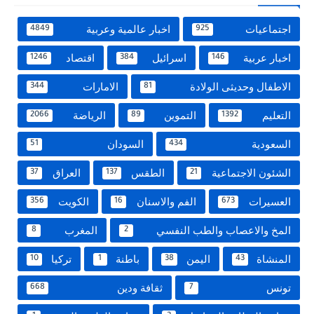
اجتماعيات
اخبار عالمية وعربية
4849
925
اخبار عربية
اسرائيل
اقتصاد
1246
384
146
الاطفال وحديثى الولادة
الامارات
344
81
التعليم
التموين
الرياضة
2066
89
1392
السعودية
السودان
51
434
الشئون الاجتماعية
الطقس
العراق
37
137
21
العسيرات
الفم والاسنان
الكويت
356
16
673
المخ والاعصاب والطب النفسي
المغرب
8
2
المنشاة
اليمن
باطنة
تركيا
10
1
38
43
تونس
ثقافة ودين
668
7