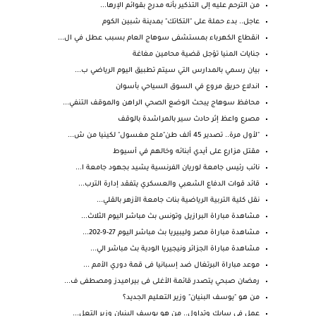
من الترحم عليه إلى التذكير بأنه مدرج بقوائم الإرها...
عاجل.. بدء حملة على "التكاتك" بمدينة شبين الكوم
انقطاع الكهرباء بمستشفى سوهاج العام بسبب عطل في ال...
جنايات المنيا تؤجل قضية محامين مغاغة
بيان رسمي بالمدارس التي سيتم تطبيق اليوم الرياضي ب...
اندلاع حريق مروع في السوق السياحي بأسوان
محافظ سوهاج يبحث الوضع الصحي الراهن والموقف التنفي...
مصرع واعظ إثر حادث سير بالمراشدة بالوقف
"لأول مرة.. تصدير 45 ألف طن"ملح مغسول" لكينيا من ش...
مقتل مزارع على أيدي أبنائه وخالهم في أسيوط
نائب رئيس جامعة لوريان الفرنسية يشيد بجهود جامعة ا...
قائد قوات الدفاع الشعبي والعسكري يتفقد إدارة الترب...
نقل كلية التربية الرياضية بنات جامعة الأزهر بالقلي...
مشاهدة مباراة البرازيل وتونس بث مباشر اليوم الثلاث...
مشاهدة مباراة مصر وليبيريا بث مباشر اليوم 27-9-202...
مشاهدة مباراة الجزائر ونيجيريا الودية بث مباشر الي...
موعد مباراة البرتغال ضد إسبانيا فى قمة دوري الأمم ...
رمضان صبحي يتصدر قائمة الأغلى فى بيراميدز ومصطفى ف...
من هو "يوسف البنيان" وزير التعليم الجديد؟
عمل في سابك وتداول.. من هو يوسف البنيان وزير التعل...