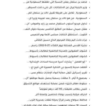
محمد بن سلمان يعلن النسبة التي حققتها السعودية من ...
وزير خارجية إيران عن الاحتجاجات: كل شيء تحت السيطر...
السعودية.. تفاعل على طريقة تقبيل خالد بن سلمان للم...
السعودية.. من هو خالد بن سلمان بعد تعيينه وزيرا لل...
تداول فيديو أسلوب استقبال محمد بن زايد والموكب "ال...
مقتل صيدلي سقط من الطابق الخامس بمدينة حلوان التف...
الكويت.. استحقاق انتخابات مجلس الأمة يوم الخميس
جراء حادث اليم وفاة المرحوم الحاج حسين الكتاتنى
نشرة القدس المحتلة ليوم الثلاثاء (27-9-2022) راسم ...
كشوف المقبولين بالمدينة الجامعية للطالبات بأسيوط.....
كشوف المقبولين بالمدينة الجامعية للطالبات بأسيوط..
“ أبو الفضل ” يشارك أسرة مدرسة السادات الإبتدائية ...
أطلقت مدينة إكسبو دبي التذكرة المميزة التي تتيح اع...
تقرير: إسرائيل تتولى حماية أجواء الإمارات بنظام عس...
بمجموع 4 أيام.. 3 عطلات رسمية يحصل عليها موظفو "ال...
سقوط «هاكر خارق» ضمن عصابة تستهدف مواقع التسوّق
خليجي يطالب طليقته بـ 90 ألف درهم تعويضاً
انحراف مركبة يتسبب بوفاة شخصين وإصابة آخر
محافظ سوهاج يصدر قرارًا بحركة تنقلات بمديرية الترب...
السجن 10 سنوات لمتهمين بسرقة سائق توك توك بالإكراه...