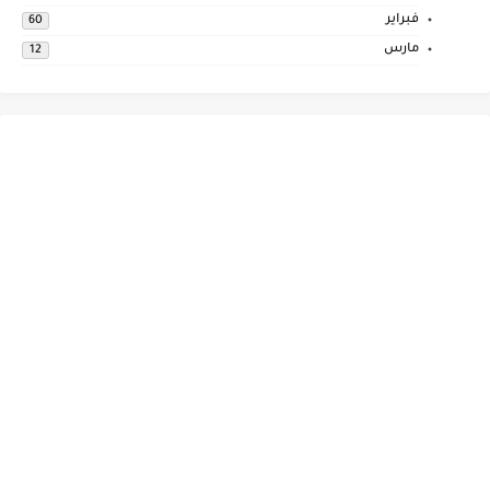
فبراير
60
مارس
12