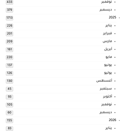
نوفمبر
433
ديسمبر
379
2025
1713
يناير
226
فبراير
201
مارس
209
أبريل
161
مايو
220
يونيو
137
يوليو
126
أغسطس
130
سبتمبر
45
أكتوبر
93
نوفمبر
105
ديسمبر
60
2026
155
يناير
83