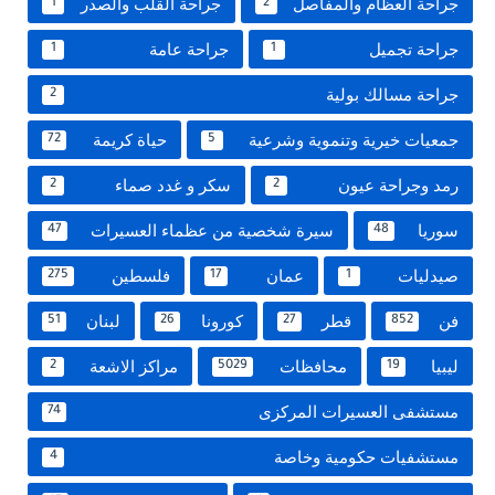
جراحة العظام والمفاصل
جراحة القلب والصدر
1
2
جراحة تجميل
جراحة عامة
1
1
جراحة مسالك بولية
2
جمعيات خيرية وتنموية وشرعية
حياة كريمة
72
5
رمد وجراحة عيون
سكر و غدد صماء
2
2
سوريا
سيرة شخصية من عظماء العسيرات
47
48
صيدليات
عمان
فلسطين
275
17
1
فن
قطر
كورونا
لبنان
51
26
27
852
ليبيا
محافظات
مراكز الاشعة
2
5029
19
مستشفى العسيرات المركزى
74
مستشفيات حكومية وخاصة
4