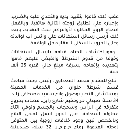
عقب ذلك قاموا بتقييد يديه والتعدي عليه بالضرب، 
وإجباره علي تطليق 
زوجته الثانية هاتفيا، وبالفعل 
انصاع الزوج المكلوم لأوامرهم تحت التهديد، وبعد 
ذلك أرسل رسائل استغاثات علي واتس اب لوالدته 
وعلي الجروب السكني للعقار محل الواقعة.
 وفور اكتشاف الجناة قيامه بارسال استغاثات 
وخوفا من قدوم الشرطة والقبض عليهم قاموا 
بتهديده بإتهامه بسرقة مبلغ مالي قدره 25 ألف 
جنيه.
 تبلغ للمقدم محمد المعداوي، رئيس وحدة مباحث 
قسم شرطة حلوان من الخدمات المعينة 
بمستشفي النصر بوصول ولاء سعيد مصطفي زايد، 
34 سنة، صيدلي حر ومقيم شارع رايل، مصاب بجروح 
متفرقه في الرأس وسحجات بالجسم وتوفي اثناء 
محاولة اسعافه، علي الفور انتقل لمحل البلاغ 
وبالفحص تبين وجود خلافات زوجية بين المتوفى 
زوجته المدعوة رماء ح.ع.م.ر، 32 سنه، صيدلانية 