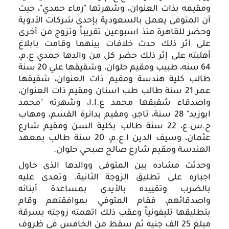
ومقيمه بذات العنوان، وشهرتها "رماء حمدي"، حيث 
أن المتوفى يعمل بالسعودية بإحدى شركات الأدوية 
وحضر للقاهرة منذ اسبوعين تقريباً وتزوج من أخرى 
على آثر ذلك حدث خلافات بينهما وقامت بابلاغ 
أهليته على إثر ذلك حضر كل من والدها حمدي ع.م، 
64 سنه، طبيب ومقيم حلوان، وشقيقها علي 20 سنة 
طالب كلية هندسة ومقيم ذات العنوان، شقيقها 
عمر 21 سنة طالب طب اسنان ومقيم ذات العنوان، 
واصدقاء شقيقها محمد ع.ا.ا، وشهرته "محمد 
ابوزيد" 28 سنة، تاجر، ومقيم بدائرة القسم، ومهاب 
ح.س.ع، 22 سنة طالب بكلية السن ومقيم شارع 
عثمان، وسيف الدين ا.ع.م، 20 سنة طالب بمعهد 
الهندسة ومقيم شارع صالح صبحي حلوان.
وحدثت مشاده بين المتوفى ووالدها الذى حاول 
اجباره على تطليق الزوجة الثانية. وتعدى عليه 
بالضرب وتقييده بالأيدي بمساعدة أبنائه 
واصدقائهم، فقام المتوفي بموافقتهم وقام 
بتطليقها تليفونياً وعقب ذلك اتهمته زوجته بسرقة 
مبلغ 25 الف جنيه ثم سقط من الخامس في ظروف 