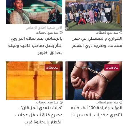
منذ بضع لحظات
منذ بضع لحظات
الهواري والصمطي في حفل
بالرصاص بعد صلاة التراويح
مساندة وتكريم ذوي الهمم
الثأر يقتل صاحب كافية ونجله
بحدائق اكتوبر
محافظات
محافظات
منذ بضع لحظات
منذ بضع لحظات
المؤبد وغرامة 100 ألف جنيه
"كانت بتعدي المزلقان"..
لتاجري مخدرات بالعسيرات
مصرع فتاة أسفل عجلات
القطار بالاحايوة غرب