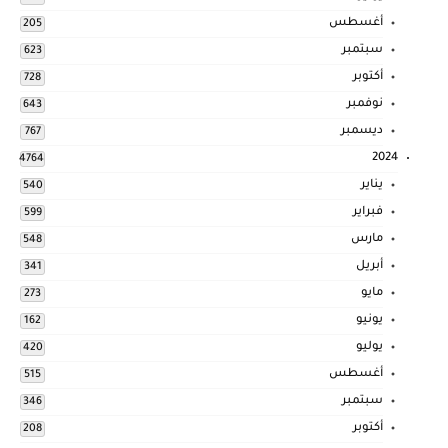
أغسطس
205
سبتمبر
623
أكتوبر
728
نوفمبر
643
ديسمبر
767
2024
4764
يناير
540
فبراير
599
مارس
548
أبريل
341
مايو
273
يونيو
162
يوليو
420
أغسطس
515
سبتمبر
346
أكتوبر
208