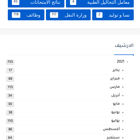
معامل التحاليل الطبية
نتائج الامتحانات
45
4
نسا و توليد
وزارة النقل
وظائف
118
117
2
الارشيف
2021
733
يناير
17
فبراير
68
مارس
115
أبريل
34
مايو
30
يونيو
38
يوليو
110
أغسطس
86
سبتمبر
64