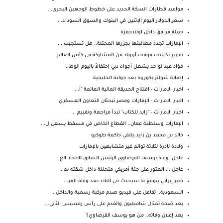
مواعيد قطارات السكة الحديد على خطوط الوجهين البحرى...
سعر الدولار اليوم الإثنين في البنوك والسوق السوداء...
حملة مرافق داخل اولادحمزة
الإمارات تجدد مطالبتها بجزرها المحتلة.. هل تستجيب ...
تقارير تكشف موقف أرنولد من المشاركة في كأس العالم
فؤاد عبدالواحد يشعل أجواء دبي إحتفالاً باليوم الوط...
إصابة شولتز بكورونا بعد جولته الخليجية
اخبار الامارات - افتتاح الحديقة المائية العائمة "أ...
اخبار الامارات - الإمارات ومصر تبحثان التعاون العسكري
اخبار الامارات - "زايد للكتاب" تبدأ مراجعة وتقييم ...
الإمارات وسلطنة عمان.. القطاع الخاص في مسقط يسعى ل...
خالد بن محمد بن زايد يلتقي حاكمة طوكيو
ولادة نادرة لثلاثة توائم غير متشابهين بالإمارات
عاجل: وفاة يوسف القرضاوي الرئيس السابق للاتحاد الع...
عاجل.... العثور على جثة أمريكي متحللة داخل شقته بم...
خبير إيراني يتوقع ما سيحدث في البلاد بعد وفاة المر...
السعودية.. تفاعل على فيديو صدم مركبة رسمية والداخل...
بعد ضجة تمثال شامبليون والقدم على رأس رمسيس الثاني...
بعد إعلان وفاته.. من هو يوسف القرضاوي؟