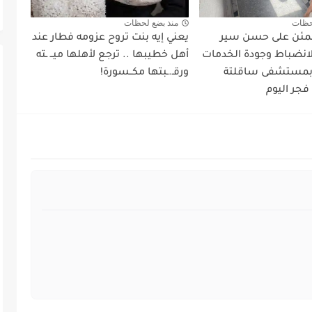
حظات
منذ بضع لحظات
طمئن على حسن سير
يعني إيه بنت تروح عزومه فطار عند
لانضباط وجودة الخدمات
أهل خطيبها .. ترجع لأهلها ميــ ـته
 بمستشفى ساقلتة
ورقـ.ـبتها مكــسورة!
فجر اليوم