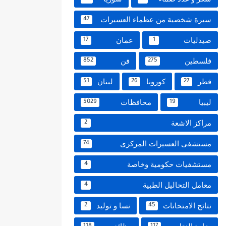
سيرة شخصية من عظماء العسيرات
47
صيدليات
عمان
17
1
فلسطين
فن
852
275
قطر
كورونا
لبنان
51
26
27
ليبيا
محافظات
5029
19
مراكز الاشعة
2
مستشفى العسيرات المركزى
74
مستشفيات حكومية وخاصة
4
معامل التحاليل الطبية
4
نتائج الامتحانات
نسا و توليد
2
45