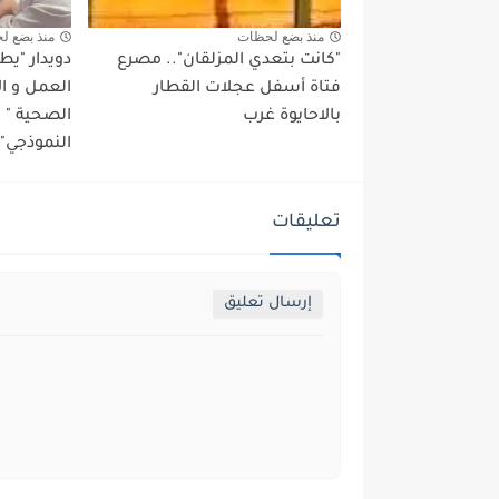
منذ بضع لحظات
منذ بضع ل
"كانت بتعدي المزلقان".. مصرع
دويدار "ي
فتاة أسفل عجلات القطار
العمل و ا
بالاحايوة غرب
الصحية "
النموذجي" 
تعليقات
إرسال تعليق