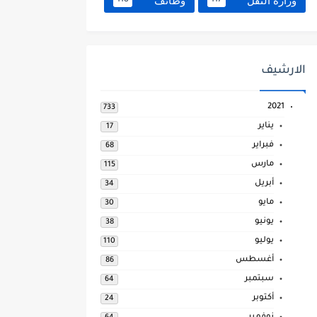
وزارة النقل
وظائف
118
117
الارشيف
2021
733
يناير
17
فبراير
68
مارس
115
أبريل
34
مايو
30
يونيو
38
يوليو
110
أغسطس
86
سبتمبر
64
أكتوبر
24