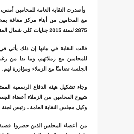
وأصدرت النقابة العامة للمحامين أمس، بيا
مع المحامين من أبناء مركز مغاغة بمحا
2875 لسنة 2015 جنايات كلي شمال المنيا، في الواقعة التي تعود أحداثها إلى عام 2013..
قالت النقابة في بيانها إن ذلك يأتي ف
للمحامين مع زملائهم، وما بدا من ر
الجلسة تضامنًا مع الزملاء ومؤازرة لهم.
وجاء تشكيل هيئة الدفاع الرسمية الممث
شيوخ المحامين من الزملاء أعضاء الجم
وكيل مجلس النقابة العامة ـ رئيس لجنة ا
من أعضاء المجلس الذين حضروا قضية مح