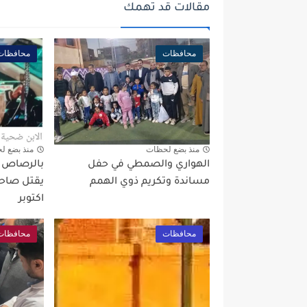
مقالات قد تهمك
محافظات
محافظات
منذ بضع لحظات
منذ بضع ل
الهواري والصمطي في حفل
بالرصاص بع
مساندة وتكريم ذوي الهمم
يقتل صاحب
اكتوبر
محافظات
محافظات