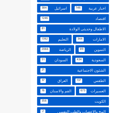
اخبار عربية
اسرائيل
384
146
اقتصاد
1246
الاطفال وحديثى الولادة
81
الامارات
التعليم
1392
344
التموين
الرياضة
2066
89
السعودية
السودان
51
434
الشئون الاجتماعية
21
الطقس
العراق
37
137
العسيرات
الفم والاسنان
16
673
الكويت
356
المخ والاعصاب والطب النفسي
2