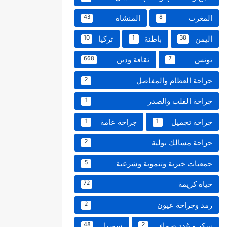
المغرب
المنشاة
43
8
اليمن
باطنة
تركيا
10
1
38
تونس
ثقافة ودين
668
7
جراحة العظام والمفاصل
2
جراحة القلب والصدر
1
جراحة تجميل
جراحة عامة
1
1
جراحة مسالك بولية
2
جمعيات خيرية وتنموية وشرعية
5
حياة كريمة
72
رمد وجراحة عيون
2
سكر و غدد صماء
سوريا
48
2