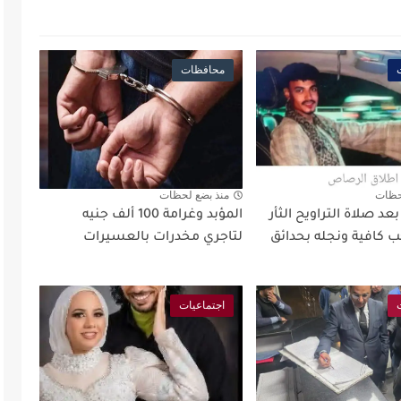
محافظات
حظات
منذ بضع لحظات
د صلاة التراويح الثأر
المؤبد وغرامة 100 ألف جنيه
 كافية ونجله بحدائق
لتاجري مخدرات بالعسيرات
اجتماعيات