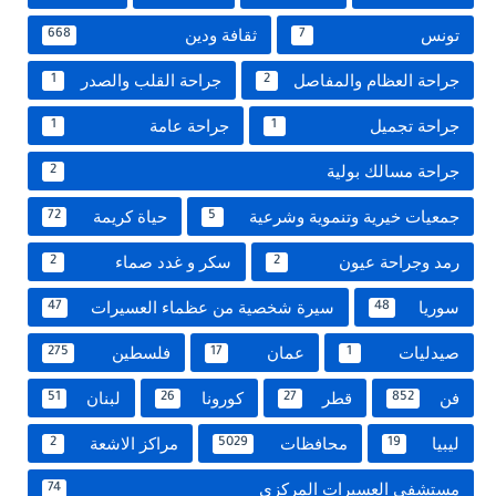
تونس
ثقافة ودين
668
7
جراحة العظام والمفاصل
جراحة القلب والصدر
1
2
جراحة تجميل
جراحة عامة
1
1
جراحة مسالك بولية
2
جمعيات خيرية وتنموية وشرعية
حياة كريمة
72
5
رمد وجراحة عيون
سكر و غدد صماء
2
2
سوريا
سيرة شخصية من عظماء العسيرات
47
48
صيدليات
عمان
فلسطين
275
17
1
فن
قطر
كورونا
لبنان
51
26
27
852
ليبيا
محافظات
مراكز الاشعة
2
5029
19
مستشفى العسيرات المركزى
74