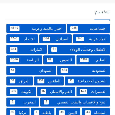
الاقسام
اجتماعيات
اخبار عالمية وعربية
4849
925
اخبار عربية
اسرائيل
اقتصاد
1246
384
146
الاطفال وحديثى الولادة
الامارات
344
81
التعليم
التموين
الرياضة
2066
89
1392
السعودية
السودان
51
434
الشئون الاجتماعية
الطقس
العراق
37
137
21
العسيرات
الفم والاسنان
الكويت
356
16
673
المخ والاعصاب والطب النفسي
المغرب
8
2
المنشاة
اليمن
باطنة
تركيا
10
1
38
43