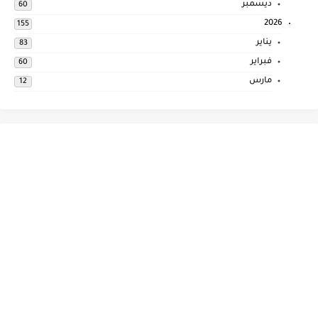
ديسمبر
60
2026
155
يناير
83
فبراير
60
مارس
12