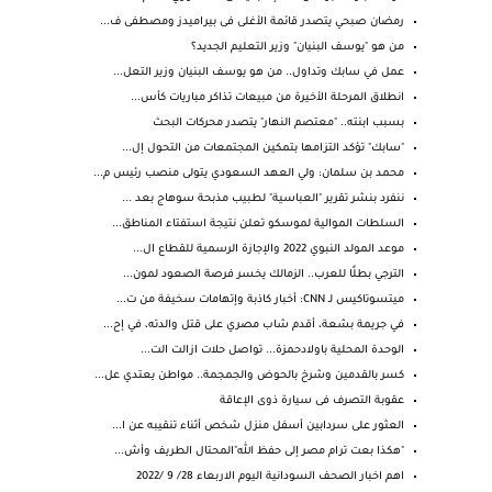
رمضان صبحي يتصدر قائمة الأغلى فى بيراميدز ومصطفى ف...
من هو "يوسف البنيان" وزير التعليم الجديد؟
عمل في سابك وتداول.. من هو يوسف البنيان وزير التعل...
انطلاق المرحلة الأخيرة من مبيعات تذاكر مباريات كأس...
بسبب ابنته.. "معتصم النهار" يتصدر محركات البحث
"سابك" تؤكد التزامها بتمكين المجتمعات من التحول إل...
محمد بن سلمان: ولي العهد السعودي يتولى منصب رئيس م...
ننفرد بنشر تقرير "العباسية" لطبيب مذبحة سوهاج بعد ...
السلطات الموالية لموسكو تعلن نتيجة استفتاء المناطق...
موعد المولد النبوي 2022 والإجازة الرسمية للقطاع ال...
الترجي بطلًا للعرب.. الزمالك يخسر فرصة الصعود لمون...
ميتسوتاكيس لـ CNN: أخبار كاذبة وإتهامات سخيفة من ت...
في جريمة بشعة، أقدم شاب مصري على قتل والدته، في إح...
الوحدة المحلية باولادحمزة... تواصل حلات ازالت الت...
كسر بالقدمين وشرخ بالحوض والجمجمة.. مواطن يعتدي عل...
عقوبة التصرف فى سيارة ذوى الإعاقة
العثور على سردابين أسفل منزل شخص أثناء تنقيبه عن ا...
"هكذا بعت ترام مصر إلى حفظ الله"المحتال الطريف وأش...
اهم اخبار الصحف السودانية اليوم الاربعاء 28/ 9 /2022