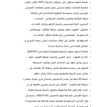
ضبط متهم استولى على رسوم دراسية لـ 1500 طالب وهرب
جامعة الإمارات تنظم جلستي عمل ضمن فعاليات المنتدى ...
فوربس يُشيد بسياسة التنويع الاقتصادي التي تتبناها ...
منها الكمامة والعزل والتباعد الاجتماعي.. الإمارات ...
البحرين: البابا فرنسيس وشيخ الأزهر يزوران البلاد ف...
بالصور.. الكويت تعلن وصول دفعة مقاتلات "يوروفايتر ...
السعودية.. المغامسي يثير تفاعلا بانتقاد "الاتكاء ف...
السعودية.. تفاعل على مقال مشترك لنجلي سعد الجبري و...
نصائح مفيدة في سنة دراسية جديدة:
قائمة أسعار صرف السلع التموينية أعتبارا من 2022/10/1
«أنا حر طليق».. أحمد العزبي يكشف حقيقة القبض عليه ...
زرابي برخيل تفوز على الساحل قبلي بملعب السمطا
العثور على سيدة وحفيدها جثتين وبهما آثار طعنات في ...
عاجل..وزير التربية والتعليم يصدر قرارًا بشأن نظام ...
ضبط 20 كيلو من مخدر الحشيش وسلاح ناري بحوزة عنصر إ...
جريمة تهز الكويت.. العثور على مسن مصري مقتولا في م...
شاب قام بقتل امة وشقيقة بطريق بشعة بمدينه البلينا...
نشرة القدس المحتلة ليوم الخميس (29-9-2022) راسم أح...
هل أصدرت السعودية تعميما بعدم ملاحقة غير المحجبات؟
السعودية.. قضية "إرضاع الكبير" تثير جدلا بين مدير ...