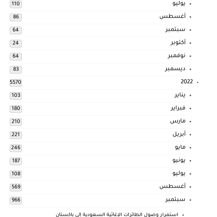
يوليو
110
أغسطس
86
سبتمبر
64
أكتوبر
24
نوفمبر
64
ديسمبر
83
2022
5570
يناير
103
فبراير
180
مارس
210
أبريل
221
مايو
246
يونيو
187
يوليو
108
أغسطس
569
سبتمبر
966
استمرار وصول الطائرات الإغاثية السعودية إلى باكستان