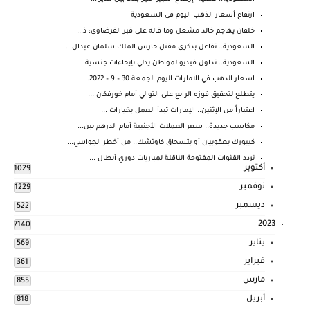
ارتفاع أسعار الذهب اليوم في السعودية
خلفان يهاجم خالد مشعل وما قاله على قبر القرضاوي: ذ...
السعودية.. تفاعل بذكرى مقتل حارس الملك سلمان عبدال...
السعودية.. تداول فيديو لمواطن يدلي بإيحاءات جنسية ...
اسعار الذهب في الامارات اليوم الجمعة 30 – 9 – 2022...
يتطلع لتحقيق فوزه الرابع على التوالي أمام خورفكان ...
اعتباراً من الإثنين.. الإمارات تبدأ العمل بخيارات ...
مكاسب جديدة.. سعر العملات الأجنبية أمام الدرهم ببن...
كيبورك يعقوبيان أو يتسحاق كاوتشك.. من أخطر الجواسي...
تردد القنوات المفتوحة الناقلة لمباريات دوري أبطال ...
أكتوبر
1029
نوفمبر
1229
ديسمبر
522
2023
7140
يناير
569
فبراير
361
مارس
855
أبريل
818