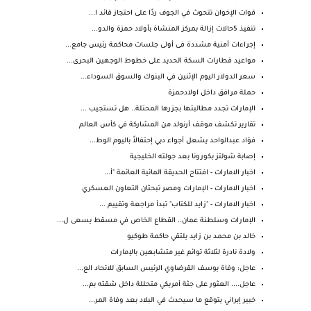
قوات الإخوان تتحوث في الجوف ردًا على احتجاز قائد ا...
تنفيذ 5حالات إزالة بمركز المنشاة بأولاد حمزة والدو...
إجراءات أمنية مشددة فى أولى جلسات محاكمة رئيس جامع...
مواعيد قطارات السكة الحديد على خطوط الوجهين البحرى...
سعر الدولار اليوم الإثنين في البنوك والسوق السوداء...
حملة مرافق داخل اولادحمزة
الإمارات تجدد مطالبتها بجزرها المحتلة.. هل تستجيب ...
تقارير تكشف موقف أرنولد من المشاركة في كأس العالم
فؤاد عبدالواحد يشعل أجواء دبي إحتفالاً باليوم الوط...
إصابة شولتز بكورونا بعد جولته الخليجية
اخبار الامارات - افتتاح الحديقة المائية العائمة "أ...
اخبار الامارات - الإمارات ومصر تبحثان التعاون العسكري
اخبار الامارات - "زايد للكتاب" تبدأ مراجعة وتقييم ...
الإمارات وسلطنة عمان.. القطاع الخاص في مسقط يسعى ل...
خالد بن محمد بن زايد يلتقي حاكمة طوكيو
ولادة نادرة لثلاثة توائم غير متشابهين بالإمارات
عاجل: وفاة يوسف القرضاوي الرئيس السابق للاتحاد الع...
عاجل.... العثور على جثة أمريكي متحللة داخل شقته بم...
خبير إيراني يتوقع ما سيحدث في البلاد بعد وفاة المر...