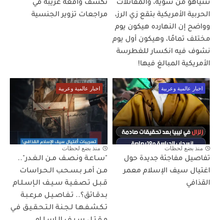
نتنياهو من شوية، والمقاتلات
تكشف واقعة غريبة في
الحربية الأمريكية بتقع زي الرز،
مراجعات تزوير الجنسية
وواضح إن النهارده هيكون يوم
مختلف تمامًا، وهيكون أول يوم
نشوف فيه انكسار للغطرسة
الأمريكية المبالغ فيها!
اخبار عالمية وعربية
اخبار عالمية وعربية
منذ بضع لحظات
منذ بضع لحظات
تفاصيل مفاجئة جديدة حول
"سـاعـة ونـصـف مـن الـغـدر"..
اغتيال سيف الإسلام معمر
مـن أمـر بـسـحـب الـحـراسات
القذافي
قـبـل تـصـفـيـة سـيـف الـإسـلـام
بـدقـائق؟.. تـفـاصـيـل مـرعـبـة
تـكـشـفـهـا لـجـنـة الـتـحـقـيـق فـي