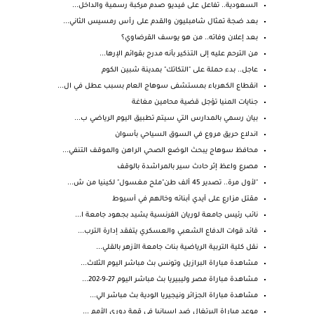
السعودية.. تفاعل على فيديو صدم مركبة رسمية والداخل...
بعد ضجة تمثال شامبليون والقدم على رأس رمسيس الثاني...
بعد إعلان وفاته.. من هو يوسف القرضاوي؟
من الترحم عليه إلى التذكير بأنه مدرج بقوائم الإرها...
عاجل.. بدء حملة على "التكاتك" بمدينة شبين الكوم
انقطاع الكهرباء بمستشفى سوهاج العام بسبب عطل في ال...
جنايات المنيا تؤجل قضية محامين مغاغة
بيان رسمي بالمدارس التي سيتم تطبيق اليوم الرياضي ب...
اندلاع حريق مروع في السوق السياحي بأسوان
محافظ سوهاج يبحث الوضع الصحي الراهن والموقف التنفي...
مصرع واعظ إثر حادث سير بالمراشدة بالوقف
"لأول مرة.. تصدير 45 ألف طن"ملح مغسول" لكينيا من ش...
مقتل مزارع على أيدي أبنائه وخالهم في أسيوط
نائب رئيس جامعة لوريان الفرنسية يشيد بجهود جامعة ا...
قائد قوات الدفاع الشعبي والعسكري يتفقد إدارة الترب...
نقل كلية التربية الرياضية بنات جامعة الأزهر بالقلي...
مشاهدة مباراة البرازيل وتونس بث مباشر اليوم الثلاث...
مشاهدة مباراة مصر وليبيريا بث مباشر اليوم 27-9-202...
مشاهدة مباراة الجزائر ونيجيريا الودية بث مباشر الي...
موعد مباراة البرتغال ضد إسبانيا فى قمة دوري الأمم ...