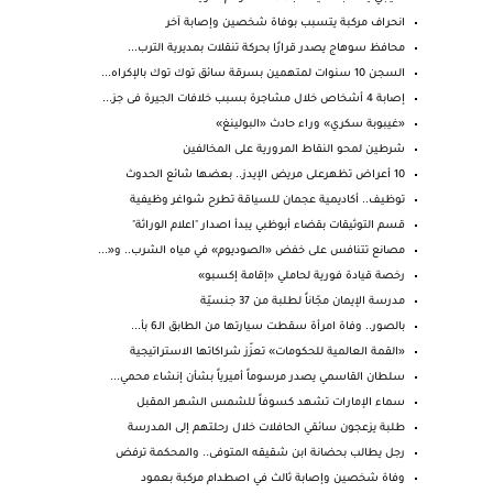
انحراف مركبة يتسبب بوفاة شخصين وإصابة آخر
محافظ سوهاج يصدر قرارًا بحركة تنقلات بمديرية الترب...
السجن 10 سنوات لمتهمين بسرقة سائق توك توك بالإكراه...
إصابة 4 أشخاص خلال مشاجرة بسبب خلافات الجيرة فى جز...
«غيبوبة سكري» وراء حادث «البولينغ»
شرطين لمحو النقاط المرورية على المخالفين
10 أعراض تظهرعلى مريض الإيدز.. بعضها شائع الحدوث
توظيف.. أكاديمية عجمان للسياقة تطرح شواغر وظيفية
قسم التوثيقات بقضاء أبوظبي يبدأ اصدار "اعلام الوراثة"
مصانع تتنافس على خفض «الصوديوم» في مياه الشرب.. و«...
رخصة قيادة فورية لحاملي «إقامة إكسبو»
مدرسة الإيمان مجّاناً لطلبة من 37 جنسيّة
بالصور.. وفاة امرأة سقطت سيارتها من الطابق الـ6 بأ...
«القمة العالمية للحكومات» تعزّز شراكاتها الاستراتيجية
سلطان القاسمي يصدر مرسوماً أميرياً بشأن إنشاء محمي...
سماء الإمارات تشهد كسوفاً للشمس الشهر المقبل
طلبة يزعجون سائقي الحافلات خلال رحلتهم إلى المدرسة
رجل يطالب بحضانة ابن شقيقه المتوفى.. والمحكمة ترفض
وفاة شخصين وإصابة ثالث في اصطدام مركبة بعمود