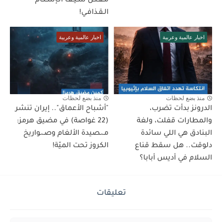
مـقـتـل سـيـف الـإسـلـام
الـقـذافـي!
اخبار عالمية وعربية
اخبار عالمية وعربية
منذ بضع لحظات
منذ بضع لحظات
الدرونز بدأت تضرب،
"أشباح الأعماق".. إيران تنشر
والمطارات قفلت، ولغة
(22 غواصة) في مضيق هرمز:
البنادق هي اللي سائدة
مـ،ـصيدة الألغام وصـ،ـواريخ
دلوقت.. هل سقط قناع
الكروز تحت الميّة!
السلام في أديس أبابا؟
تعليقات