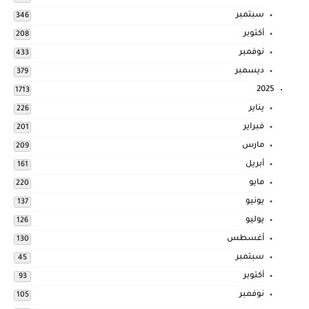
سبتمبر
346
أكتوبر
208
نوفمبر
433
ديسمبر
379
2025
1713
يناير
226
فبراير
201
مارس
209
أبريل
161
مايو
220
يونيو
137
يوليو
126
أغسطس
130
سبتمبر
45
أكتوبر
93
نوفمبر
105