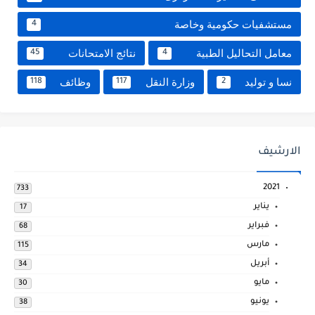
مستشفيات حكومية وخاصة
4
معامل التحاليل الطبية
نتائج الامتحانات
45
4
نسا و توليد
وزارة النقل
وظائف
118
117
2
الارشيف
2021
733
يناير
17
فبراير
68
مارس
115
أبريل
34
مايو
30
يونيو
38