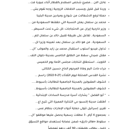
عاجل الان ...مصرع شخص اصطدم بالقطار أثناء عبورة فت...
وردنا قبل قليل وبسبب الخلافات الزوجية زوجه تقوم بش...
حملة لرفع الاشغالات من شوارع وميادين مدينة البلينا
محمد بن سلمان يعلن النسبة التي حققتها السعودية من ...
وزير خارجية إيران عن الاحتجاجات: كل شيء تحت السيطر...
السعودية.. تفاعل على طريقة تقبيل خالد بن سلمان للم...
السعودية.. من هو خالد بن سلمان بعد تعيينه وزيرا لل...
تداول فيديو أسلوب استقبال محمد بن زايد والموكب "ال...
مقتل صيدلي سقط من الطابق الخامس بمدينة حلوان التف...
الكويت.. استحقاق انتخابات مجلس الأمة يوم الخميس
جراء حادث اليم وفاة المرحوم الحاج حسين الكتاتنى
نشرة القدس المحتلة ليوم الثلاثاء (27-9-2022) راسم ...
كشوف المقبولين بالمدينة الجامعية للطالبات بأسيوط.....
كشوف المقبولين بالمدينة الجامعية للطالبات بأسيوط..
“ أبو الفضل ” يشارك أسرة مدرسة السادات الإبتدائية ...
أطلقت مدينة إكسبو دبي التذكرة المميزة التي تتيح اع...
تقرير: إسرائيل تتولى حماية أجواء الإمارات بنظام عس...
بمجموع 4 أيام.. 3 عطلات رسمية يحصل عليها موظفو "ال...
سقوط «هاكر خارق» ضمن عصابة تستهدف مواقع التسوّق
خليجي يطالب طليقته بـ 90 ألف درهم تعويضاً