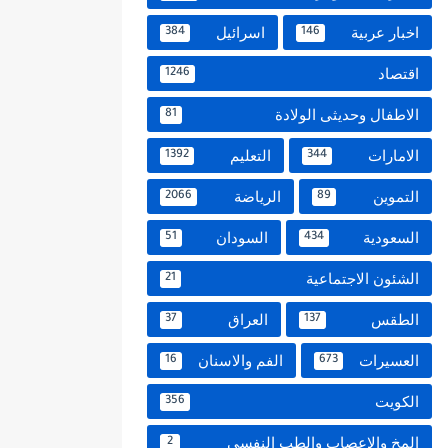
اخبار عربية
اسرائيل
384
146
اقتصاد
1246
الاطفال وحديثى الولادة
81
الامارات
التعليم
1392
344
التموين
الرياضة
2066
89
السعودية
السودان
51
434
الشئون الاجتماعية
21
الطقس
العراق
37
137
العسيرات
الفم والاسنان
16
673
الكويت
356
المخ والاعصاب والطب النفسي
2