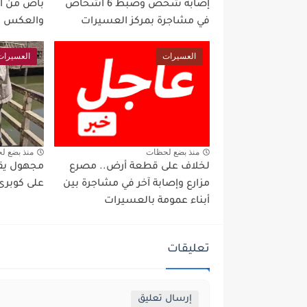
إصابة شخص وضبط 6 أشخاص
باص من ا
في مشاجرة بمركز العسيرات
والعكس
العسيرات
العسيرات
منذ بضع لحظات
منذ بضع ل
لخلاف على قطعة أرض.. مصرع
مجهول يقو
مزارع وإصابة آخر في مشاجرة بين
على كوبرى 
أبناء عمومة بالعسيرات
تعليقات
إرسال تعليق