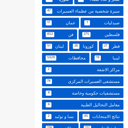
سيرة شخصية من عظماء العسيرات
47
صيدليات
عمان
17
1
فلسطين
فن
852
275
قطر
كورونا
لبنان
51
26
27
ليبيا
محافظات
5029
19
مراكز الاشعة
2
مستشفى العسيرات المركزى
74
مستشفيات حكومية وخاصة
4
معامل التحاليل الطبية
4
نتائج الامتحانات
نسا و توليد
2
45