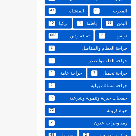
المغرب
المنشاة
43
8
اليمن
باطنة
تركيا
10
1
38
تونس
ثقافة ودين
668
7
جراحة العظام والمفاصل
2
جراحة القلب والصدر
1
جراحة تجميل
جراحة عامة
1
1
جراحة مسالك بولية
2
جمعيات خيرية وتنموية وشرعية
5
حياة كريمة
72
رمد وجراحة عيون
2
سكر و غدد صماء
سوريا
48
2