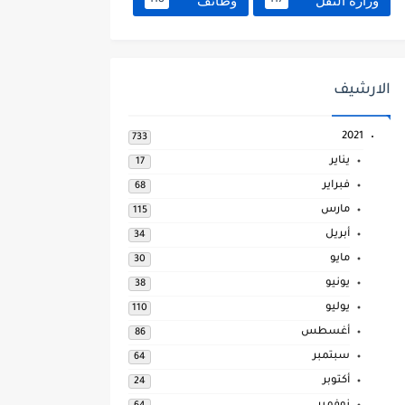
وزارة النقل
وظائف
118
117
الارشيف
2021
733
يناير
17
فبراير
68
مارس
115
أبريل
34
مايو
30
يونيو
38
يوليو
110
أغسطس
86
سبتمبر
64
أكتوبر
24