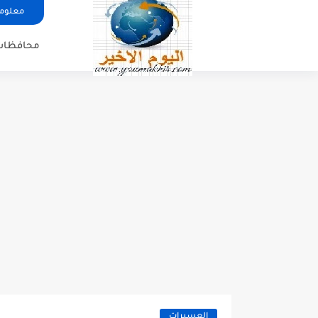
معلوما
محافظات
العسيرات