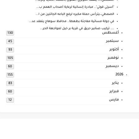
الصمطي،،،، يتفقد الكوبري العلوى بالسكه الحديد وترك...
"أسرتي قوتي".. مبادرة إنسانية لرعاية أصحاب الهمم ب...
الصمطي،،يترأس حملة مكبره لرفع الباعه الجائلين من ا...
في جولة مسائية مفاجئة بطهطا.. محافظ سوهاج يتفقد عد...
.... تركيب صنابير حريق في قرية بر خيل لمواجهة الحر...
أغسطس
130
سبتمبر
45
أكتوبر
93
نوفمبر
105
ديسمبر
60
2026
155
يناير
83
فبراير
60
مارس
12