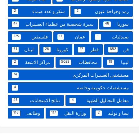
رمد وجراحة عيون
سكر و غدد صماء
2
2
سوريا
سيرة شخصية من عظماء العسيرات
47
48
صيدليات
عمان
فلسطين
275
17
1
فن
قطر
كورونا
لبنان
51
26
27
852
ليبيا
محافظات
مراكز الاشعة
2
5029
19
مستشفى العسيرات المركزى
74
مستشفيات حكومية وخاصة
4
معامل التحاليل الطبية
نتائج الامتحانات
45
4
نسا و توليد
وزارة النقل
وظائف
118
117
2