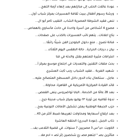
عودة عائلات الحلب إلى منازلهم بعد إنهاء أزمة التهج...
ورشة رسوم أطفال ببيت ثقافة العسيرات بمركز شباب أول...
ننعى فقيد الشرطة المصرية الشاب، النقيب تامر أبو ال...
مصرع 4 أشخاص من أسرة واحدة في حادث مأساوي بالهماص ...
بتاع اعلانات.. يتهم نائب العسيرات بالكذب على صفحات...
فنانة تصرح .. منع دخول البلوجرز الفن شيئًا رائعًا....
بيان بـ درجات الحرارة.. حالة الطقس اليوم الثلاثاء ...
اعترافات مثيرة للمتهم بقتل والدته في قنا
بحث ملفات التقنين والتعديات في اجتماع موسع بمركز أ...
شهيد الغربة ...فقيد الشباب رجب ثابت العشري
عاجل.. ستكمال بناء الدور داخل المسطح المتصالح عليه...
قائد القيادة المركزية الأمريكية في القاهرة: محاولة...
بعد 28 عامًا من الخدمة...البابا تواضروس ينعى القمص...
ندوة ثقافيه عن ثورة ٢٣ يوليو بمركز شباب مدينة جرج...
حزب الجبهة الوطنية يعلن تشكيل الأمانات النوعية بمح...
بعد ارتفاع أسعارها ومحاولات تهريبها:ضبط أكثر من 43...
ذئاب الجبل..(عودة البدري) الحلقه العاشرة
الكويت: حبـ*س 3 مصريين 7 سنوات، في قضية التلاعب بف...
متأثرين بصـ * ابتهم مصـ رع شخصين إثر تصـ + ادم ملا...