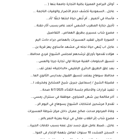
أوائل البرامج المميزة بكلية التجارة جامعة بنها ( ...
عاجل...السعودية تكشف حجم الأضرار والوفيات الناجمة ...
مأساة في أخميم .. أم تُنهي حياة ابنتها خـنقًا "تأد...
تأجيل جنازة المطرب الشعبي أحمد عامر بسبب آثار حقنة...
مصرع شاب عسيرى بطريق الهماص.. التفاصيل
الصورة الاولى لفقيد العسيرات بالهماص جراء حادث اليم
عاجل اب يُنهي حياة نجله في مشهد مأساوي يهز قرية بن...
هؤلاء تقدموا بأوراق ترشحهم لمجلس الشيوخ فردي محافظ...
تنسيق الدبلومات الفنية مرحلة اولي تجارة جرجا والعس...
بعد غلق الطريق الدائري الإقليمي «الداخلية» تعلن تف...
محافظ سوهاج يعتمد تنسيق القبول بمدارس الثانوي العا...
فضيلة الشيخ / إسماعيل جبريل شيخ المشايخ وفخربلاد ا...
تنفيذ قرارات والأحكام جلسة الثلاثاء 8/7/2025 صحة...
آخر مكالمة بين سُهى المنياوي، موظفة في سنترال رمسي...
تقدم 3 مرشحين لانتخابات الشيوخ يسوهاج في اليوم الر...
وفاة المرحوم مدحت صالح عمران داخل مركز شرطة العسيرات
مصرع شاب إثر انقلاب ملاكي في ترعة بعزبة النمر بالم...
عاجل...ضبط عامل مزق جسد نجل عمه بسبب خلافات الجيرة...
السجن المشدد 10 سنوات لعامل بتهمة الإتجار فى الموا...