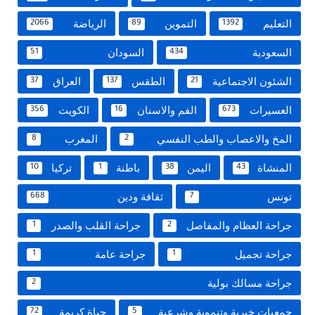
التعليم
التموين
الرياضة
2066
89
1392
السعودية
السودان
51
434
الشئون الاجتماعية
الطقس
العراق
37
137
21
العسيرات
الفم والاسنان
الكويت
356
16
673
المخ والاعصاب والطب النفسي
المغرب
8
2
المنشاة
اليمن
باطنة
تركيا
10
1
38
43
تونس
ثقافة ودين
668
7
جراحة العظام والمفاصل
جراحة القلب والصدر
1
2
جراحة تجميل
جراحة عامة
1
1
جراحة مسالك بولية
2
جمعيات خيرية وتنموية وشرعية
حياة كريمة
72
5