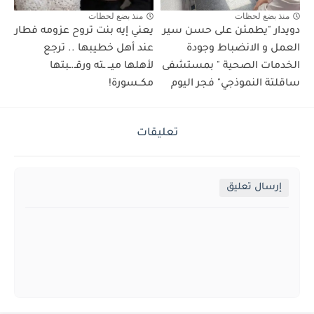
منذ بضع لحظات
منذ بضع لحظات
دويدار "يطمئن على حسن سير
يعني إيه بنت تروح عزومه فطار
العمل و الانضباط وجودة
عند أهل خطيبها .. ترجع
الخدمات الصحية " بمستشفى
لأهلها ميــ ـته ورقـ.ـبتها
ساقلتة النموذجي" فجر اليوم
مكــسورة!
تعليقات
إرسال تعليق