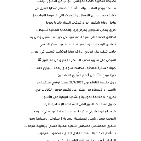
نصيحة أنتخابيه خاصة بمجلس النواب من الدكتور ابراه...
مشهد يوجع القلب.. والد 3 أشقاء صغار ضحايا الغرق في...
كشف حساب عن الأعمال والخدمات التي قدموها النواب خل...
عاجل وفاة شخص جراء خلافات الجوار بالبربا بجرجا
حريق بمحل للدواجن بمركز جرجا والحماية المدنية تسيط...
انطلاق الحملة الرسمية لدعم مرشحى حزب مستقبل وطن بم...
تدشين الوحدة الحزبية بقرية الاحايوة غرب مركز العسي...
حادث خطير علي كوبري الرزقه مركز ابوتشت تسبب في اص...
القبض على مديرة مكتب الشهر العقاري في دمنهور 🏛️ ...
جولة مسائية مفاجئة.. محافظ سوهاج يتفقد شوارع خلف ا...
جرجا تودع عَلَمًا مِن أعلامِ التَّبليغِ الصّادقين ...
رول جلسة الثلاثاء يوم 22/7/2025 صحة توقيع محكمة جر...
بالصور والأسماء من أعلنوا عن نيتهم خوض أنتخابات مج...
تحرير 617 مخالفة تموينية وتشديد الرقابة على الأسوا...
جدول امتحانات الدور الثاني للشهادة الإعدادية الازه...
شهداء قرية شوني مركز طنطا محافظة الغربيه في حروب...
الكويت حبس رئيس المطبعة السرية 3 سنوات، ومعلمة ومو...
شقيق المهندس مصطفى شهيد عملية حسم الإرهابية: فرحه ...
نسألكم الدعاء بالشفاء العاجل للحاج / محمود العرقوب...
الداخلية أعضاء خلية بولاق التابعة لحركة حسـ .. ـم ...