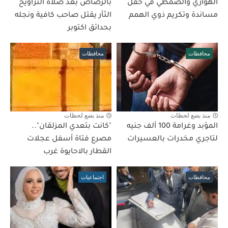
الهواري والصمطي في حفل
بالرصاص بعد صلاة التراويح
مساندة وتكريم ذوي الهمم
الثأر يقتل صاحب كافية ونجله
بحدائق اكتوبر
محافظات
محافظات
منذ بضع لحظات
منذ بضع لحظات
المؤبد وغرامة 100 ألف جنيه
"كانت بتعدي المزلقان"..
لتاجري مخدرات بالعسيرات
مصرع فتاة أسفل عجلات
القطار بالاحايوة غرب
محافظات
اجتماعيات