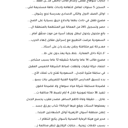
جنايات سوهاج تقضى بإعدام طالب جامعى قتـ..ــل طفلا ...
السجن 5 سنوات لعامل لاتهامه بإحداث عاهة مستديمة لش...
اوائل الصف الاول والثانى الاعدادى بمدرسة نجع رشوان...
مصرع طفل في حادث بطما واندلاع حريق بسيارة على الصح...
حصر وتسجيل 245 من العمالة غير المنتظمة بالمنطقة ال...
بائع متجول يتحول لبطل وينقذ أسرة من موت محقّق أمام...
السعودية عرضت التطبيع مع إسرائيل مقابل إنهاء الحرب...
معـ،ـر.كة غير متكافئة رجلان يعـ،ـتد.يا.ن على أستاذ...
"كـ ـارثة داخل العمارة.. بلطـ ـجية يعتـ ـدون على ط...
مصرع طالب 14 عاما واصابة شقيقه 12 عاما بسبب مشاجر...
اعتماد حركة ترقيات وتنقلات ضباط الشرطة الخميس المقبل
في سابقة مثيرة للجدل.. السعودية تفتح باب تملك الأج...
بدء تنسيق المدارس الثانوية الفنية للتمريض بنات بسو...
فضيحة مسابقة شركة مياه سوهاج ولا فضيحة لافون
تنفيذ 36 حملة تموينية خلال 4 أيام تضبط 78 مخالفة ت...
عاجل ... حقيقة وفاة كاظم الساهر، مصدر مقرب يحسم الجدل
يعملوها الستات ويقع فيها الرجالة!! شاب يم،زق جسد ...
إعلان منطقة أسوان الأزهرية أوائل الشهادتين الابتدا...
مدير فرع هيئة الرعاية الصحية بأسوان يتابع انتظام ا...
بسبب خلافات زوجية....جنايات الزقازيق تنظر محاكمة ز...