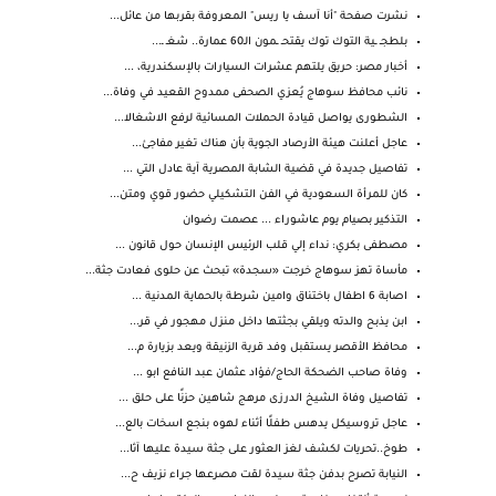
نشرت صفحة "أنا آسف يا ريس" المعروفة بقربها من عائل...
بلطجـ ـية التوك توك يقتحـ ـمون الـ60 عمارة.. شغـ ـ...
أخبار مصر: حريق يلتهم عشرات السيارات بالإسكندرية، ...
نائب محافظ سوهاج يُعزي الصحفى ممدوح القعيد في وفاة...
الشطورى يواصل قيادة الحملات المسائية لرفع الاشغالا...
عاجل أعلنت هيئة الأرصاد الجوية بأن هناك تغير مفاجئ...
تفاصيل جديدة في قضية الشابة المصرية آية عادل التي ...
كان للمرأة السعودية في الفن التشكيلي حضور قوي ومتن...
التذكير بصيام يوم عاشوراء ... عصمت رضوان
مصطفى بكري: نداء إلي قلب الرئيس الإنسان حول قانون ...
مأساة تهز سوهاج خرجت «سجدة» تبحث عن حلوى فعادت جثة...
اصابة 6 اطفال باختناق وامين شرطة بالحماية المدنية ...
ابن يذبح والدته ويلقي بجثتها داخل منزل مهجور في قر...
محافظ الأقصر يستقبل وفد قرية الزنيقة ويعد بزيارة م...
وفاة صاحب الضحكة الحاج/فؤاد عثمان عبد النافع ابو ...
تفاصيل وفاة الشيخ الدرزى مرهج شاهين حزنًا على حلق ...
عاجل تروسيكل يدهس طفلًا أثناء لهوه بنجع اسخات بالع...
طوخ..تحريات لكشف لغز العثور على جثة سيدة عليها آثا...
النيابة تصرح بدفن جثة سيدة لقت مصرعها جراء نزيف ح...