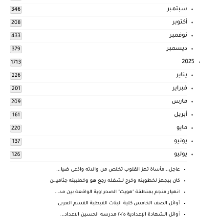
سبتمبر
346
أكتوبر
208
نوفمبر
433
ديسمبر
379
2025
1713
يناير
226
فبراير
201
مارس
209
أبريل
161
مايو
220
يونيو
137
يوليو
126
عاجل...مأساة تهز القلوب تخلص من والدته وادّعى ضيا...
كان بيجهز لخطوبته وخرج لشغله رجع هو وخطيبته جثاميـ.ـن
انهيار منجم بمنطقة "هويت" الصحراوية الواقعة بين مد...
أوائل الصف الخامس كلية البنات القبطية القسم العربى
أوائل الشهادة الإعدادية ٢٠٢٥ مدرسه الحسين الاعداد...