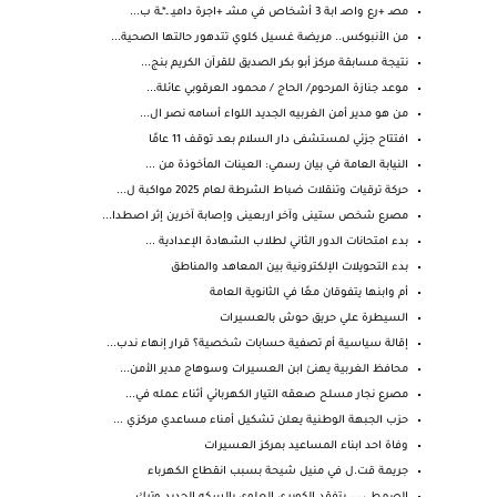
مصـ +رع واصـ ابة 3 أشخاص في مشـ +اجرة داميـ ـ*ـة ب...
من الأنبوكس.. مريضة غسيل كلوي تتدهور حالتها الصحية...
نتيجة مسابقة مركز أبو بكر الصديق للقرآن الكريم بنج...
موعد جنازة المرحوم/ الحاج / محمود العرقوبي عائلة...
من هو مدير أمن الغربيه الجديد اللواء أسامه نصر ال...
افتتاح جزئي لمستشفى دار السلام بعد توقف 11 عامًا
النيابة العامة في بيان رسمي: العينات المأخوذة من ...
حركة ترقيات وتنقلات ضباط الشرطة لعام 2025 مواكبة ل...
مصرع شخص ستينى وآخر اربعينى وإصابة آخرين إثر اصطدا...
بدء امتحانات الدور الثاني لطلاب الشهادة الإعدادية ...
بدء التحويلات الإلكترونية بين المعاهد والمناطق
أم وابنها يتفوقان معًا في الثانوية العامة
السيطرة علي حريق حوش بالعسيرات
إقالة سياسية أم تصفية حسابات شخصية؟ قرار إنهاء ندب...
محافظ الغربية يهنئ ابن العسيرات وسوهاج مدير الأمن...
مصرع نجار مسلح صعقه التيار الكهربائي أثناء عمله في...
حزب الجبهة الوطنية يعلن تشكيل أمناء مساعدي مركزي ...
وفاة احد ابناء المساعيد بمركز العسيرات
جريمة قت.ل في منيل شيحة بسبب انقطاع الكهرباء