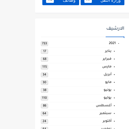
وزارة النقل
وظائف
118
117
الارشيف
2021
733
يناير
17
فبراير
68
مارس
115
أبريل
34
مايو
30
يونيو
38
يوليو
110
أغسطس
86
سبتمبر
64
أكتوبر
24