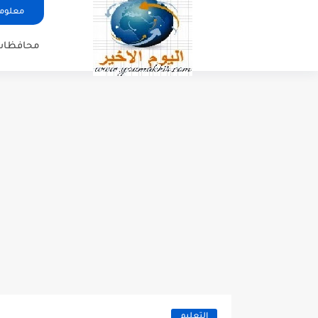
معلوما
محافظات
التعليم