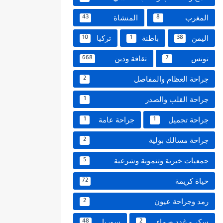
المغرب
المنشاة
43
8
اليمن
باطنة
تركيا
10
1
38
تونس
ثقافة ودين
668
7
جراحة العظام والمفاصل
2
جراحة القلب والصدر
1
جراحة تجميل
جراحة عامة
1
1
جراحة مسالك بولية
2
جمعيات خيرية وتنموية وشرعية
5
حياة كريمة
72
رمد وجراحة عيون
2
سكر و غدد صماء
سوريا
48
2