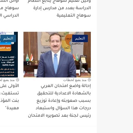
وكيل تعليم سوهاج يتابع انتظام
أوائل الشها
الدراسة بعدد من مدارس إدارة
سوهاج مح
سوهاج التعليمية
الدراسي الأول
التعليم
التعليم
منذ بضع لحظات
منذ بضع ل
إحالة واضع امتحان العربي
الأولى عل
بالشهادة الاعدادية للتحقيق
تستغيث: عم
بسبب صعوبته وإعادة توزيع
بنت المؤذ
درجات هذا السؤال واستبعاد
معيدة"
رئيس لجنة بعد تصويره الامتحان