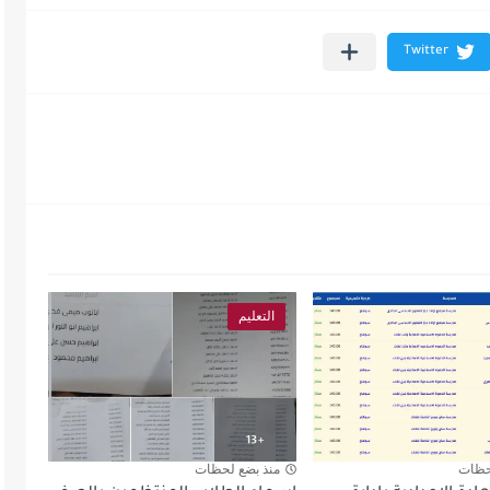
التعليم
حظات
منذ بضع لحظات