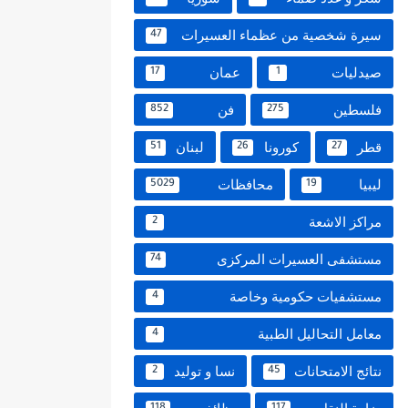
سيرة شخصية من عظماء العسيرات
47
صيدليات
عمان
17
1
فلسطين
فن
852
275
قطر
كورونا
لبنان
51
26
27
ليبيا
محافظات
5029
19
مراكز الاشعة
2
مستشفى العسيرات المركزى
74
مستشفيات حكومية وخاصة
4
معامل التحاليل الطبية
4
نتائج الامتحانات
نسا و توليد
2
45