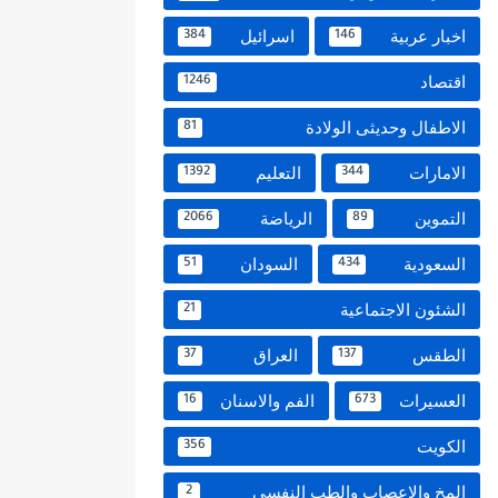
اخبار عربية
اسرائيل
384
146
اقتصاد
1246
الاطفال وحديثى الولادة
81
الامارات
التعليم
1392
344
التموين
الرياضة
2066
89
السعودية
السودان
51
434
الشئون الاجتماعية
21
الطقس
العراق
37
137
العسيرات
الفم والاسنان
16
673
الكويت
356
المخ والاعصاب والطب النفسي
2