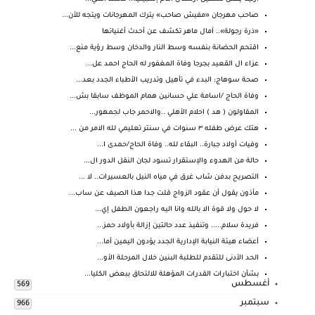
صاحب مهرجان «مفيش صاحب» يترك المهرجانات ويتجه للأن...
«ذرة رجولة».. آمال ماهر تكشف عن أحدث أغنياتها
اقتحم الحضانة بنفسه وسط النار والدخان وسط رؤية منع...
عزاء ال القعيد بجرجا وفاة المغفور له الحاج احمد عل...
صحة سوهاج: البدء في تأهيل وتدريب الأطباء الجدد بعد...
وفاة الحاج /اسامة علي حسانين همام الموظف سابقا بش...
المقاولون ( هد ) احلام الأهلي ..والاحمر جاب لجمهور...
هتك عرض طفله ٣ سنوات في سنتر تعليمي لله الامر من ...
وفيات أولاد جبارة.. البقاء لله.. وفاة الحاج/حمدى ا...
حالة من الهدوء والإستقرار تسود لجان النقل الدور ال...
التصريح بدفن شاب غرق في مياه النيل بالعسيرات.. لا ...
مأذون يقول أن عقود الزواج قلت جدا هذا الصيف عن ساب...
لا حول ولا قوة الا بالله وانا اليه راجعون الطفل إي...
فريدة سلام..... وتنفيذ عدد حالتين إزالة بأولاد حمز...
أعضاء هيئة النيابة الإدارية الجدد يؤدون اليمين أما...
الحد الأدنى للتقدم للطلبة البنين خلال المرحلة الأو...
بشأن اختبارات القدرات المؤهلة للالتحاق ببعض الكليا...
أغسطس
569
سبتمبر
966