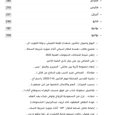
فبراير
180
مارس
210
أبريل
221
مايو
246
يونيو
187
يوليو
108
اليوم وصول جثامين شهداء لقمة العيش بدولة الكويت ال...
مصرع طالب دهسه قطار اسباني أثناء عبوره شريط السكة ...
إعلان نتيجة امتحانات الدبلومات الفنية 2022
علي الصافي يرد علي بيان نادي البلينا الآخير
إنهاء خصومة ثآرية بين عائلتي " الجزيرى والبلم " بس...
مفاجأة .. المحامي فريد الديب يقرر الدفاع عن قاتل ا...
نشرة القدس المحتلة ليوم الاثنين (4-7-2022) راسم أح...
بسبب الميراث.. العم والأنجال تخلصوا من ابن عمهم با...
تفاصيل سقوط شاب من فوق مسجد الزهراء بسوهاج أثناء ا...
حماده .. نزل من السعودية للزواج وتوفى فجاء بعد العقد
عودة الطفل المفقود خالد ثروت عبدالرحيم ( الشحومات)
إصابة عامل صدمه قطار " VIP " أثناء عبوره شريط السك...
عدد مصابي حالات تسمم وجبة الكشري في قنا يرتفع و يت...