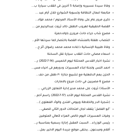
وفاة سيدة عسيريه وإصابة 5 آخرين في انقلاب سيارة ب...
متابعة اعمال النظافة وتسوية الشوارع خلال أيام عيد ...
ذكرى مرور عام على وفاة الأستاذ المرحوم / محمد فؤاد...
القصة الحقيقية لهروب الطفل خالد ثروت عبدالرحيم من ...
مصرع شاب جراء حادث مرورى باولادحمزة
اغتصاب طفلة بالمنشاه القصة باختصار كما سردتها الأم...
وفاة طبيبة الإنسانية د/غاده محمد محمد رضوان أثر ح...
اسماء مصابي حادث انقلاب سيارة نقل السخنة
نشرة اخبار القدس المحتلة ليوم الخميس (14-7-2022) ر...
احمد النس ولجنة ابناء العسيرات ودورهم فى احياء مس...
الحزن يعم ⁧‫الدقهلية‬⁩ مع تشييع جنازة ٣٠ طفل من حف...
مصرع 6 مصريين في حادث مروع بالامارات
الأستاذ/ ثروت على محمد مدير إدارة التعاون الزراعي ...
نشرة القدس المحتلة ليوم الأحد (17-7-2022) راسم أحم...
(شجرة الدر والخلاطة وبيومي افتدى والوأد الفهلوى )...
"أبو الفضل" يتفقد لجان امتحانات الدور الثاني للصفي...
وفيات العسيرات اليوم خالص العزاء لأهالي المتوفين
رئيس الوزراء... السبت المقبل إجازة رسمية بمناسبة ر...
أقلام ومبدعون...يحتفى موقع جريدة اليوم الاخير، بمل...