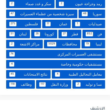
رمد وجراحة عيون
سكر و غدد صماء
2
2
سوريا
سيرة شخصية من عظماء العسيرات
47
48
صيدليات
عمان
فلسطين
275
17
1
فن
قطر
كورونا
لبنان
51
26
27
852
ليبيا
محافظات
مراكز الاشعة
2
5029
19
مستشفى العسيرات المركزى
74
مستشفيات حكومية وخاصة
4
معامل التحاليل الطبية
نتائج الامتحانات
45
4
نسا و توليد
وزارة النقل
وظائف
118
117
2
الارشيف