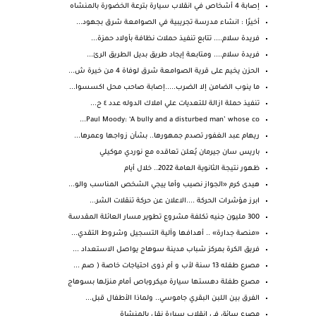
إصابة 4 أشخاص في انقلاب سيارة بترعة الخضورة بالمنشاه
أخيرًا : انشاء مدرسة تجريبية في الصوامعة شرق بجهود...
فريدة سلام.... تتابع تنفيذ حملات نظافة بأولاد حمزة...
فريدة سلام.... ومتابعة إيجاد طريق بديل الطريق الرئ...
الحزن يخيم على قرية الصوامعة شرق لوفاة 4 من خيرة ش...
ما ينوب الضامن إلا الضرب.....إصابة صاحب محل اكسسوا...
تنفيذ حملة ازالة للتعديات علي املاك الدوله عدد ٤ ح...
Paul Moody: ‘A bully and a disturbed man’ whose co...
ريهام عبد الغفور تصدم جمهورها.. بشأن زواجها وعمرها...
باريس سان جيرمان يُعلن تعاقده مع نوردي موكيلي
ظهور نتيجة الثانوية العامة 2022.. خلال أيام
هيدى كرم «الجواز نصيب وأما ييجي الشخص المناسب والو...
ابرز مؤشرات الحركة ....الاعلان عن حركة تنقلات الشر...
300 مليون جنيه تكلفة مشروع تطوير مسار العائلة المقدسة
«منصة جدارة» .. أهدافها وآلية التسجيل وشروط التقدي...
فريق الكرة بمركز شباب مدينة سوهاج يواصل الاستعداد ...
مصرع طفله 13 سنة لأب و أم ذوى احتياجات خاصة ( صم ...
مصرع طفلة دهستها سيارة ميكروباص أمام منزلها بسوهاج
الفرق بين اللبن البقري جاموسي.. ولماذا الأطفال قبل...
مصرع سائق في انقلاب سيارة نقل بالمنشاة