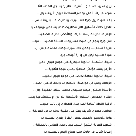
ريال مدريد ضد كلوب أمريكا.. هازارد يسجل الهدف الثا...
موعد مباراة الأهلى ومصر المقاصة اليوم الأربعاء بال...
بعد غلق طريق جرجا العسيرات ببندار صاحب بنزينة الاس...
عاجل| حادث مأساوى الآن قطار يصطدم بشخص ويتوقف با...
الإفراط الذي تمارسه الدراما وبالأخص الدراما الصعيد...
امن جرجا ينجح فى ضبط مسروقات السكة الحديد .... قيا...
فريدة سلام..... وعمل خط سير للتوكتك لمدة عام من ال...
عودة الشيخ زكريا الي إدارة أوقاف جرجا.
نتيجة الشهادة الثانوية الأزهرية على موقع اليوم الاخير
الأزهر يعقد مؤتمرًا صحفيًّا لإعلان نتيجة الثانوية ...
نتيجة الثانوية العامة 2022.. على موقع اليوم الاخير...
الزمالك يرغب في مواصلة الانتصارات والحفاظ على الصد...
الأستاذ الدكتور ميصر سليمان محمد استاذ العقيدة وال...
افتتاح المعرض السنوي لأنشطة النوادي الإستكشافية بت...
ترقية اللواء أسامة نصر جلال الهوارى إلى نائب مدير...
مواطن مصري شريف يعثر على حقيبة دولارات في الغردقة ...
عاجل..توسيع وتمهيد بعض الطرق بقري العسيرات
شهيد الغربة الشيخ السيد عبدالرحمن العادلي بالمملكة...
إصابة شاب فى حادث سير صباح اليوم بالعسيرات