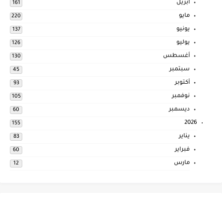
أبريل
161
مايو
220
يونيو
137
يوليو
126
أغسطس
130
سبتمبر
45
أكتوبر
93
نوفمبر
105
ديسمبر
60
2026
155
يناير
83
فبراير
60
مارس
12