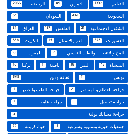
التعليم
التموين
الرياضة
2066
89
1392
السعودية
السودان
51
434
الشئون الاجتماعية
الطقس
العراق
37
137
21
العسيرات
الفم والاسنان
الكويت
356
16
673
المخ والاعصاب والطب النفسي
المغرب
8
2
المنشاة
اليمن
باطنة
تركيا
10
1
38
43
تونس
ثقافة ودين
668
7
جراحة العظام والمفاصل
جراحة القلب والصدر
1
2
جراحة تجميل
جراحة عامة
1
1
جراحة مسالك بولية
2
جمعيات خيرية وتنموية وشرعية
حياة كريمة
72
5