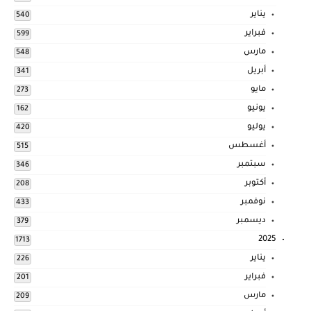
يناير
540
فبراير
599
مارس
548
أبريل
341
مايو
273
يونيو
162
يوليو
420
أغسطس
515
سبتمبر
346
أكتوبر
208
نوفمبر
433
ديسمبر
379
2025
1713
يناير
226
فبراير
201
مارس
209