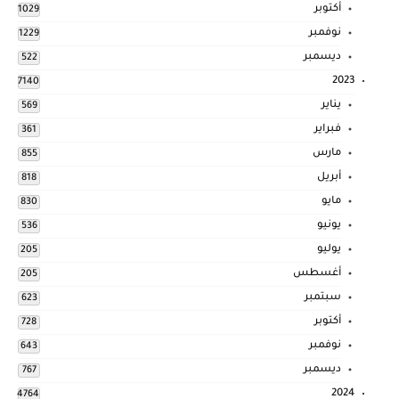
أكتوبر
1029
نوفمبر
1229
ديسمبر
522
2023
7140
يناير
569
فبراير
361
مارس
855
أبريل
818
مايو
830
يونيو
536
يوليو
205
أغسطس
205
سبتمبر
623
أكتوبر
728
نوفمبر
643
ديسمبر
767
2024
4764