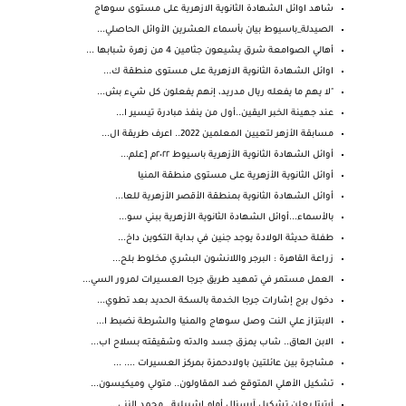
شاهد اوائل الشهادة الثانوية الازهرية على مستوى سوهاج
الصيدلة_باسيوط بيان بأسماء العشرين الأوائل الحاصلي...
أهالي الصوامعة شرق يشيعون جثامين 4 من زهرة شبابها ...
اوائل الشهادة الثانوية الازهرية على مستوى منطقة ك...
"لا يهم ما يفعله ريال مدريد، إنهم يفعلون كل شيء بش...
عند جهينة الخبر اليقين..أول من ينفذ مبادرة تيسير ا...
مسابقة الأزهر لتعيين المعلمين 2022.. اعرف طريقة ال...
أوائل الشهادة الثانوية الأزهرية باسيوط ٢٠٢٢م [علم...
أوائل الثانوية الأزهرية على مستوى منطقة المنيا
أوائل الشهادة الثانوية بمنطقة الأقصر الأزهرية للعا...
بالأسماء...أوائل الشهادة الثانوية الأزهرية ببني سو...
طفلة حديثة الولادة يوجد جنين في بداية التكوين داخ...
زراعة القاهرة : البرجر واللانشون البشري مخلوط بلح...
العمل مستمر في تمهيد طريق جرجا العسيرات لمرور السي...
دخول برج إشارات جرجا الخدمة بالسكة الحديد بعد تطوي...
الابتزاز علي النت وصل سوهاج والمنيا والشرطة نضبط ا...
الابن العاق.. شاب يمزق جسد والدته وشقيقته بسلاح اب...
مشاجرة بين عائلتين باولادحمزة بمركز العسيرات .... ...
تشكيل الأهلي المتوقع ضد المقاولون.. متولي وميكيسون...
أرتيتا يعلن تشكيل آرسنال أمام إشبيلية.. محمد النني...